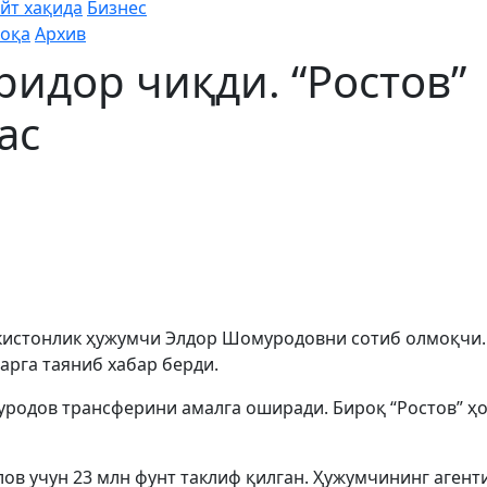
йт хақида
Бизнес
оқа
Архив
идор чиқди. “Ростов”
ас
екистонлик ҳужумчи Элдор Шомуродовни сотиб олмоқчи.
ларга таяниб хабар берди.
родов трансферини амалга оширади. Бироқ “Ростов” ҳ
лов учун 23 млн фунт таклиф қилган. Ҳужумчининг агент