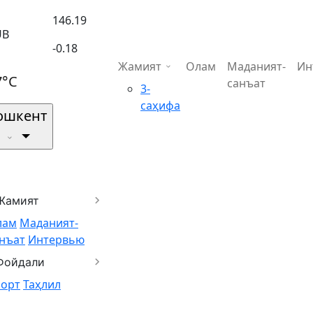
146.19
UB
-0.18
Жамият
Олам
Маданият-
Ин
7°C
санъат
3-
саҳифа
ошкент
Жамият
лам
Маданият-
нъат
Интервью
Фойдали
порт
Таҳлил