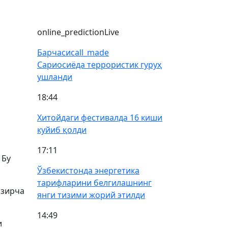
online_prediction
Live
Барчаси
call_made
Сариосиёда террористик гуруҳ
ушланди
18:44
Хитойдаги фестивалда 16 киши
куйиб қолди
17:11
 Бу
Ўзбекистонда энергетика
тарифларини белгилашнинг
озирча
янги тизими жорий этилди
14:49
и