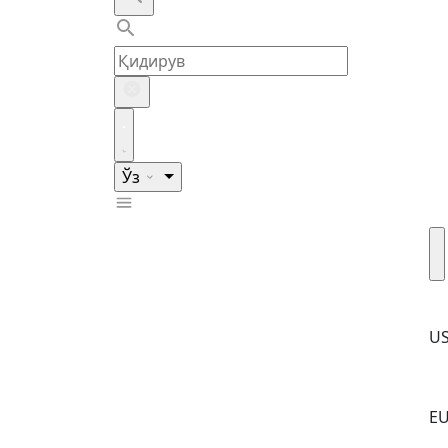
Ўз
U
E