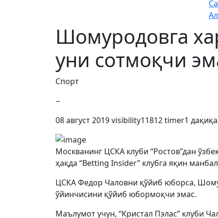
Са
Ал
Шомуродовга хар
уни сотмоқчи эм
Спорт
−
08 август 2019
visibility
11812
timer
1 дақиқа
Москванинг ЦСКА клуби “Ростов”дан ўзб
ҳақда “Betting Insider” клубга яқин манба
ЦСКА Федор Чаловни қўйиб юборса, Шому
ўйинчисини қўйиб юбормоқчи эмас.
Маълумот учун, “Кристал Пэлас” клуби Ча