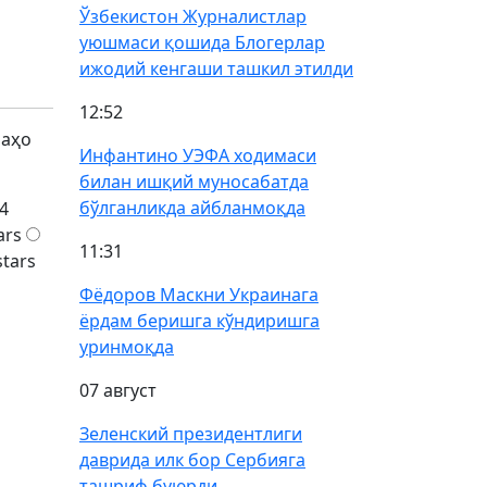
Ўзбекистон Журналистлар
уюшмаси қошида Блогерлар
ижодий кенгаши ташкил этилди
12:52
баҳо
Инфантино УЭФА ходимаси
билан ишқий муносабатда
бўлганликда айбланмоқда
4
ars
11:31
stars
Фёдоров Маскни Украинага
ёрдам беришга кўндиришга
уринмоқда
07 август
Зеленский президентлиги
даврида илк бор Сербияга
ташриф буюрди