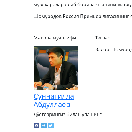
музокаралар олиб борилаётганини маълу
Шомуродов Россия Премьер лигасининг ян
Мақола муаллифи
Теглар
Элдор Шомуро
Суннатилла
Абдуллаев
Дўстларингиз билан улашинг