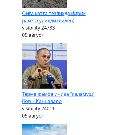
Ойга катта тезликда йирик
ракета урилди (видео)
visibility
24783
05 август
Терма жамоа ичида “каламуш”
бор – Каннаваро
visibility
24011
05 август