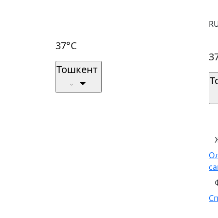
R
37°C
3
Тошкент
Т
О
са
С