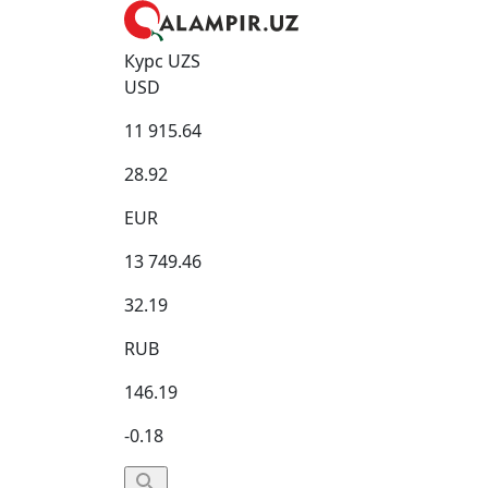
Курс UZS
USD
11 915.64
28.92
EUR
13 749.46
32.19
RUB
146.19
-0.18