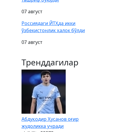
07 август
Россиядаги ЙТҲда икки
ўзбекистонлик ҳалок бўлди
07 август
Тренддагилар
Абдуқодир Ҳусанов оғир
жудоликка учради