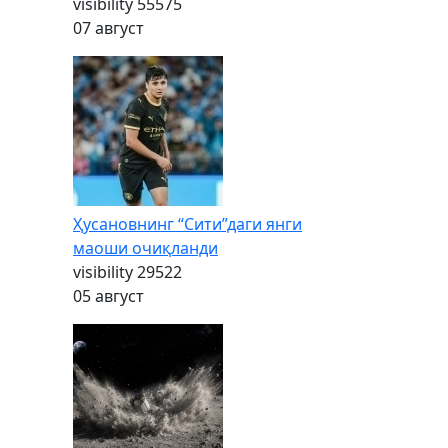
visibility
55575
07 август
Ҳусановнинг “Сити”даги янги
маоши очиқланди
visibility
29522
05 август