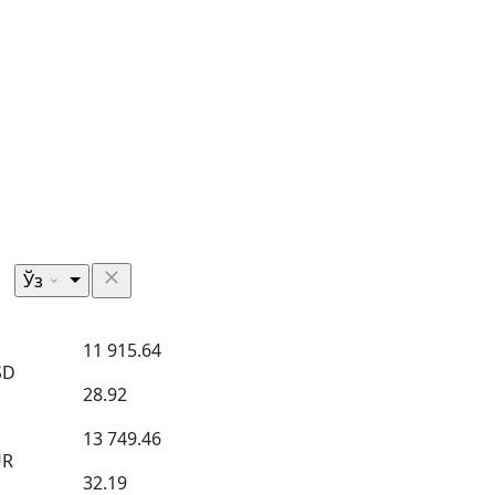
Ўз
11 915.64
SD
28.92
13 749.46
UR
32.19