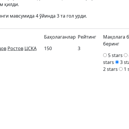
м қилди.
ги мавсумида 4 ўйинда 3 та гол урди.
Баҳолаганлар
Рейтинг
Мақолага 
беринг
дов
Ростов
ЦСКА
150
3
5 stars
stars
3 st
2 stars
1 