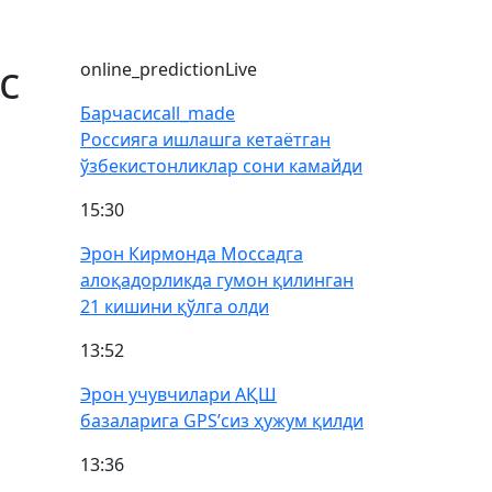
с
online_prediction
Live
Барчаси
call_made
Россияга ишлашга кетаётган
ўзбекистонликлар сони камайди
15:30
Эрон Кирмонда Моссадга
алоқадорликда гумон қилинган
21 кишини қўлга олди
13:52
Эрон учувчилари АҚШ
базаларига GPS’сиз ҳужум қилди
13:36