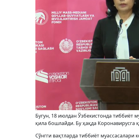
Бугун, 18 июлдан Ўзбекистонда тиббиёт 
қила бошлайди. Бу ҳақда Коронавирусга
Сўнгги вақтларда тиббиёт муассасалари 