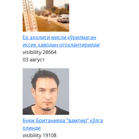
Ер аҳолиси мисли кўрилмаган
иссиқ ҳаводан огоҳлантирилди
visibility
28664
03 август
Буюк Британияда “вампир” қўлга
олинди
visibility
19108