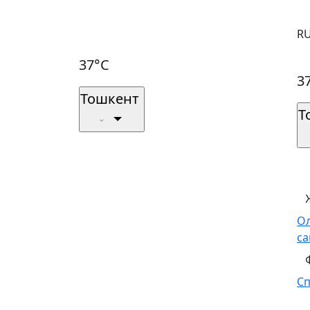
R
37°C
3
Тошкент
Т
О
са
С