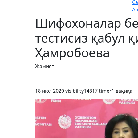
Са
Ал
Шифохоналар бе
тестисиз қабул қ
Ҳамробоева
Жамият
−
18 июл 2020
visibility
14817
timer
1 дақиқа