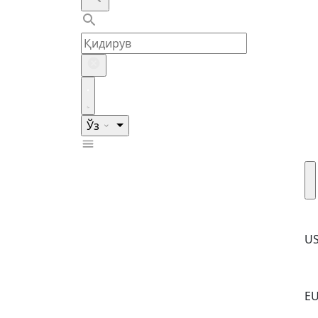
Ўз
U
E