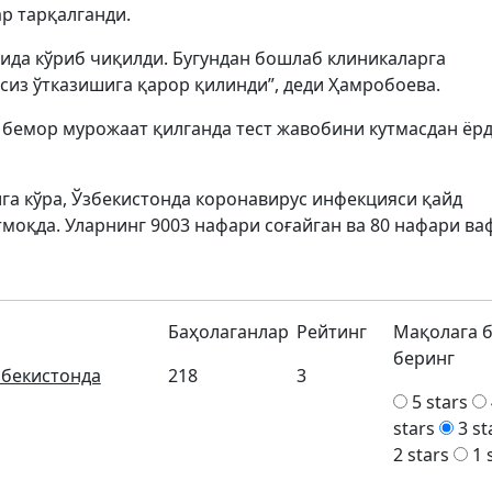
р тарқалганди.
бида кўриб чиқилди. Бугундан бошлаб клиникаларга
сиз ўтказишига қарор қилинди”, деди Ҳамробоева.
а бемор мурожаат қилганда тест жавобини кутмасдан ёр
ига кўра, Ўзбекистонда коронавирус инфекцияси қайд
моқда. Уларнинг 9003 нафари соғайган ва 80 нафари ва
Баҳолаганлар
Рейтинг
Мақолага 
беринг
збекистонда
218
3
5 stars
stars
3 st
2 stars
1 