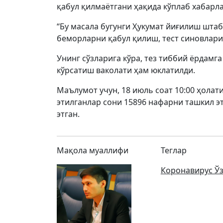
қабул қилмаётгани ҳақида кўплаб хабарла
“Бу масала бугунги Ҳукумат йиғилиш шта
беморларни қабул қилиш, тест синовлари
Унинг сўзларига кўра, тез тиббий ёрдамг
кўрсатиш ваколати ҳам юклатилди.
Маълумот учун, 18 июль соат 10:00 ҳолат
этилганлар сони 15896 нафарни ташкил эт
этган.
Мақола муаллифи
Теглар
Коронавирус Ў