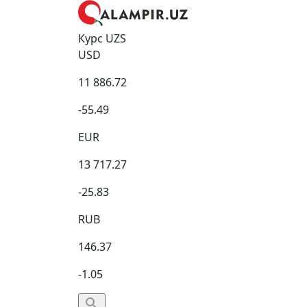
Курс UZS
USD
11 886.72
-55.49
EUR
13 717.27
-25.83
RUB
146.37
-1.05