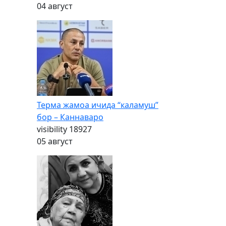
04 август
Терма жамоа ичида “каламуш”
бор – Каннаваро
visibility
18927
05 август