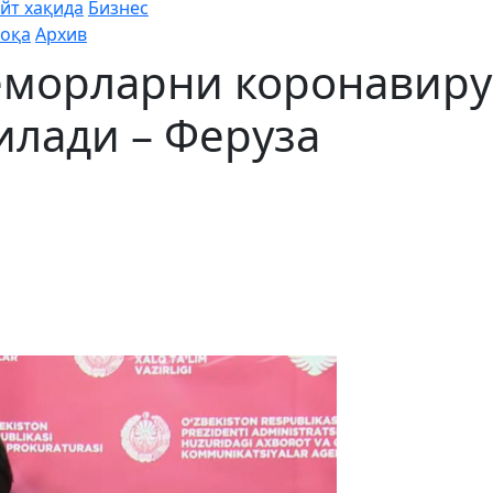
йт хақида
Бизнес
оқа
Архив
морларни коронавиру
илади – Феруза