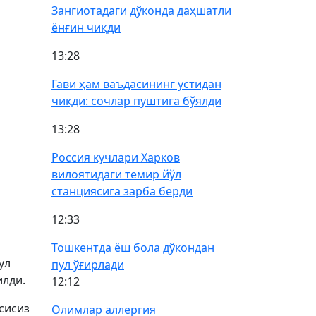
Зангиотадаги дўконда даҳшатли
ёнғин чиқди
13:28
Гави ҳам ваъдасининг устидан
чиқди: сочлар пуштига бўялди
13:28
Россия кучлари Харков
вилоятидаги темир йўл
станциясига зарба берди
12:33
Тошкентда ёш бола дўкондан
ул
пул ўғирлади
илди.
12:12
сисиз
Олимлар аллергия