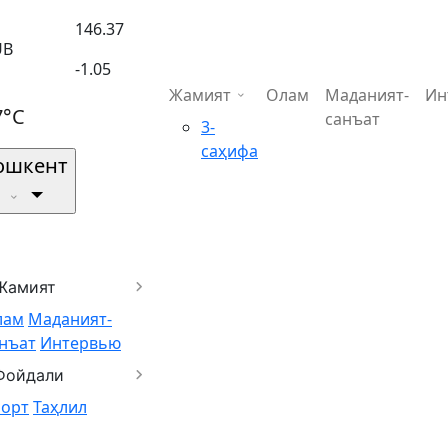
146.37
UB
-1.05
Жамият
Олам
Маданият-
Ин
7°C
санъат
3-
саҳифа
ошкент
Жамият
лам
Маданият-
нъат
Интервью
Фойдали
порт
Таҳлил