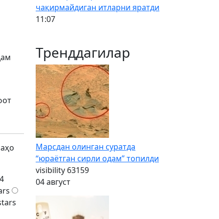
чақирмайдиган итларни яратди
11:07
Тренддагилар
дам
фот
Марсдан олинган суратда
баҳо
“юраётган сирли одам” топилди
visibility
63159
4
04 август
ars
stars