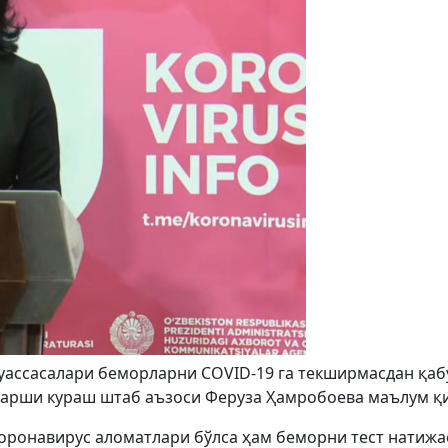
муассасалари беморларни COVID-19 га текширмасдан қаб
 қарши кураш штаб аъзоси Феруза Ҳамробоева маълум қ
коронавирус аломатлари бўлса ҳам беморни тест натижа