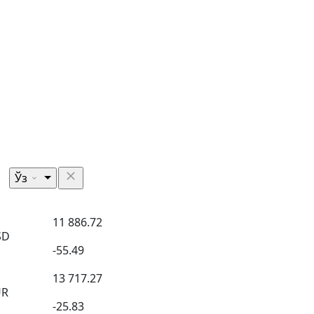
Ўз
11 886.72
SD
-55.49
13 717.27
UR
-25.83