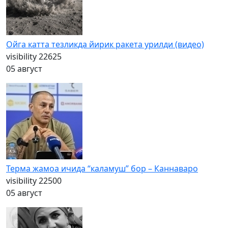
Ойга катта тезликда йирик ракета урилди (видео)
visibility
22625
05 август
Терма жамоа ичида “каламуш” бор – Каннаваро
visibility
22500
05 август