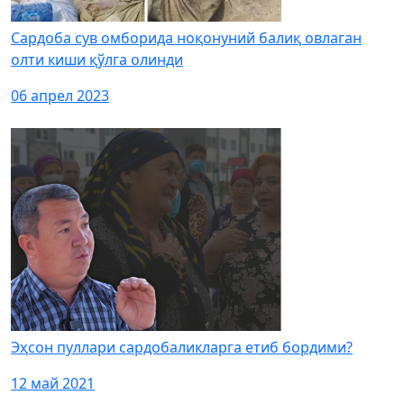
Сардоба сув омборида ноқонуний балиқ овлаган
олти киши қўлга олинди
06 апрел 2023
Эҳсон пуллари сардобаликларга етиб бордими?
12 май 2021