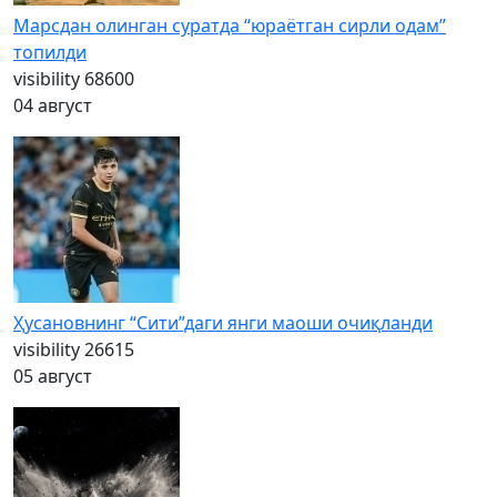
Марсдан олинган суратда “юраётган сирли одам”
топилди
visibility
68600
04 август
Ҳусановнинг “Сити”даги янги маоши очиқланди
visibility
26615
05 август