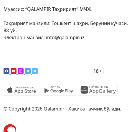
Муассис: “QALAMPIR Таҳририят” МЧЖ.
Таҳририят манзили: Тошкент шаҳри, Беруний кўчаси,
88-уй.
Электрон манзил: info@qalampir.uz
© Copyright 2026 Qalampir - Ҳақиқат аччиқ бўлади.