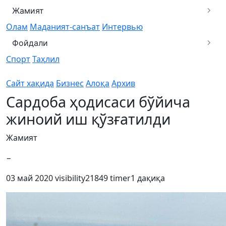
Жамият
Олам
Маданият-санъат
Интервью
Фойдали
Спорт
Таҳлил
Сайт хақида
Бизнес
Алоқа
Архив
Сардоба ҳодисаси бўйича
жиноий иш қўзғатилди
Жамият
−
03 май 2020
visibility
21849
timer
1 дақиқа