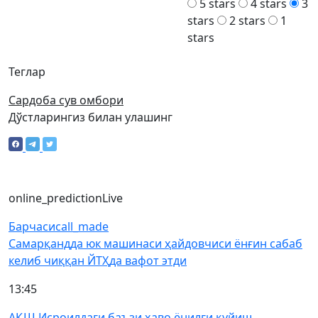
5 stars
4 stars
3
stars
2 stars
1
stars
Теглар
Сардоба сув омбори
Дўстларингиз билан улашинг
online_prediction
Live
Барчаси
call_made
Самарқандда юк машинаси ҳайдовчиси ёнғин сабаб
келиб чиққан ЙТҲда вафот этди
13:45
АҚШ Исроилдаги баъзи ҳаво ёнилғи қуйиш