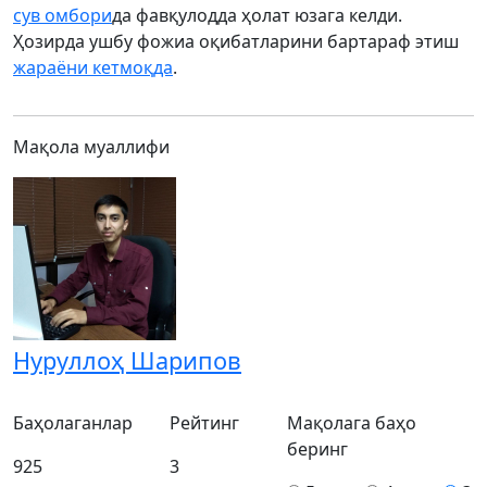
сув омбори
да фавқулодда ҳолат юзага келди.
Ҳозирда ушбу фожиа оқибатларини бартараф этиш
жараёни кетмоқда
.
Мақола муаллифи
Нуруллоҳ Шарипов
Баҳолаганлар
Рейтинг
Мақолага баҳо
беринг
925
3