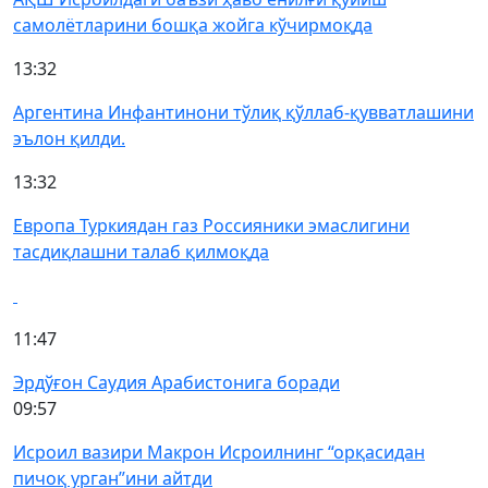
самолётларини бошқа жойга кўчирмоқда
13:32
Аргентина Инфантинони тўлиқ қўллаб-қувватлашини
эълон қилди.
13:32
Европа Туркиядан газ Россияники эмаслигини
тасдиқлашни талаб қилмоқда
11:47
Эрдўғон Саудия Арабистонига боради
09:57
Исроил вазири Макрон Исроилнинг “орқасидан
пичоқ урган”ини айтди