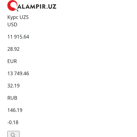
Курс UZS
USD
11 915.64
28.92
EUR
13 749.46
32.19
RUB
146.19
-0.18