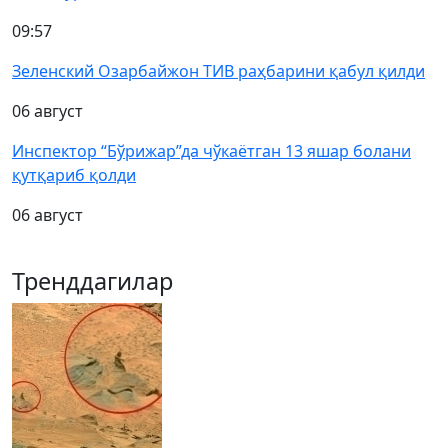
09:57
Зеленский Озарбайжон ТИВ раҳбарини қабул қилди
06 август
Инспектор “Бўрижар”да чўкаётган 13 яшар болани
қутқариб қолди
06 август
Тренддагилар