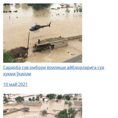
Сардоба сув омбори ёрилиши айбдорларига суд
ҳукми ўқилди
10 май 2021