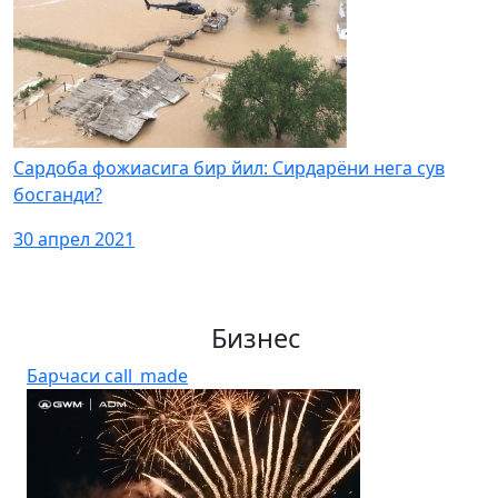
Сардоба фожиасига бир йил: Сирдарёни нега сув
босганди?
30 апрел 2021
Бизнес
Барчаси
call_made