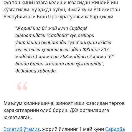
сув тошқини юзага келиши юзасидан жиноий иш
қўзғатилди. Бу ҳақда бугун, 3 май куни Ўзбекистон
Республикаси Бош Прокуратураси хабар қилди
“Жорий йил 01 май куни Сирдарё
вилоятидаги “Сардоба” сув омбори
ўпирилиши оқибатида сув тошқини юзага
келганлиги ҳолати юзасидан ЖКнинг 207-
моддаси 1-қисми ва 258-моддаси 2-қисми “б”
банди билан жиноят иши қўзғатилди“,
дейилади хабарда.
Маълум қилинишича, жиноят иши юзасидан тергов
ҳаракатларини олиб бориш ДХХ органларига
юклатилган.
Эслатиб ўтамиз
, жорий йилнинг 1 май куни
Сардоба