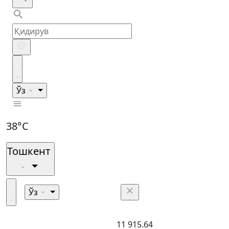
Ўз
38°C
Тошкент
Ўз
11 915.64