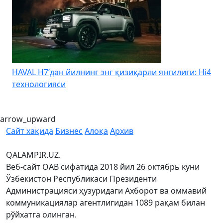
HAVAL H7’дан йилнинг энг қизиқарли янгилиги: Hi4
K
технологияси
arrow_upward
Сайт хақида
Бизнес
Алоқа
Архив
QALAMPIR.UZ.
Веб-сайт ОАВ сифатида 2018 йил 26 октябрь куни
Ўзбекистон Республикаси Президенти
Администрацияси ҳузуридаги Ахборот ва оммавий
коммуникациялар агентлигидан 1089 рақам билан
рўйхатга олинган.