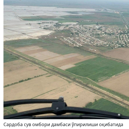
Сардоба сув омбори дамбаси ўпирилиши оқибатида