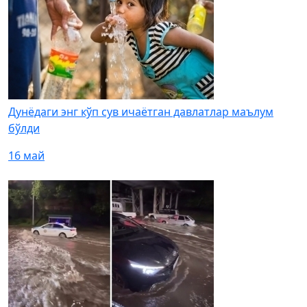
Дунёдаги энг кўп сув ичаётган давлатлар маълум
бўлди
16 май