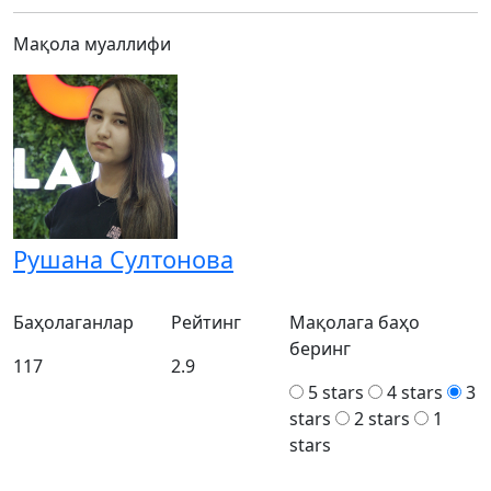
Мақола муаллифи
Рушана Султонова
Баҳолаганлар
Рейтинг
Мақолага баҳо
беринг
117
2.9
5 stars
4 stars
3
stars
2 stars
1
stars