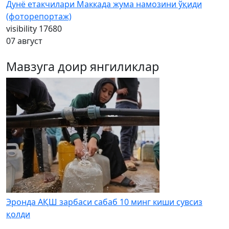
Дунё етакчилари Маккада жума намозини ўқиди
(фоторепортаж)
visibility
17680
07 август
Мавзуга доир янгиликлар
Эронда АҚШ зарбаси сабаб 10 минг киши сувсиз
қолди