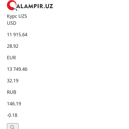
Курс UZS
USD
11 915.64
28.92
EUR
13 749.46
32.19
RUB
146.19
-0.18