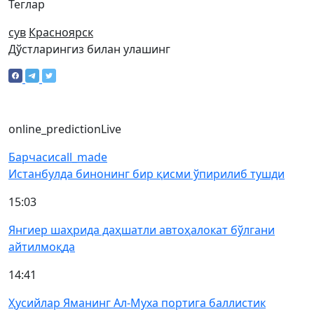
Теглар
сув
Красноярск
Дўстларингиз билан улашинг
online_prediction
Live
Барчаси
call_made
Истанбулда бинонинг бир қисми ўпирилиб тушди
15:03
Янгиер шаҳрида даҳшатли автоҳалокат бўлгани
айтилмоқда
14:41
Ҳусийлар Яманинг Ал-Муха портига баллистик