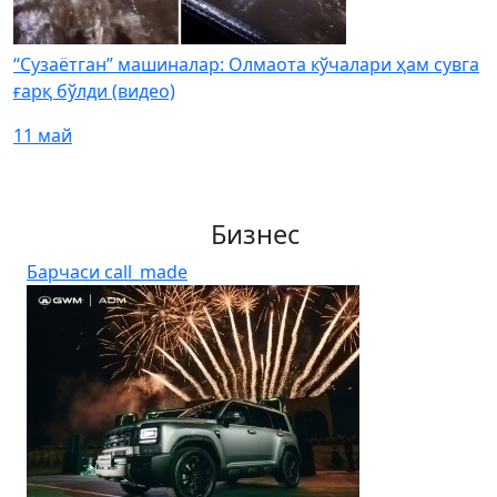
“Сузаётган” машиналар: Олмаота кўчалари ҳам сувга
ғарқ бўлди (видео)
11 май
Бизнес
Барчаси
call_made