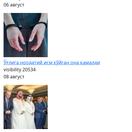
06 август
Ўғлига ноодатий исм қўйган она қамалди
visibility
20534
08 август