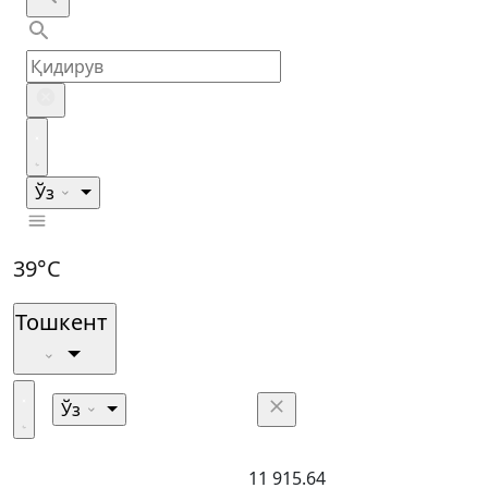
Ўз
39°C
Тошкент
Ўз
11 915.64