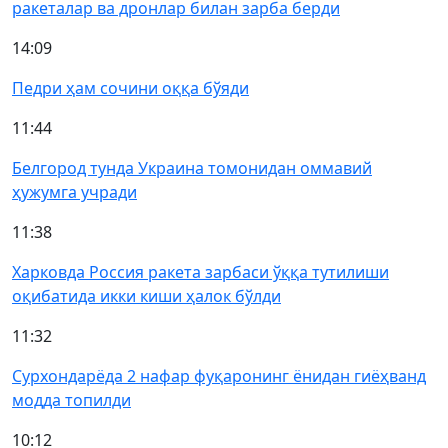
ракеталар ва дронлар билан зарба берди
14:09
Педри ҳам сочини оққа бўяди
11:44
Белгород тунда Украина томонидан оммавий
ҳужумга учради
11:38
Харковда Россия ракета зарбаси ўққа тутилиши
оқибатида икки киши ҳалок бўлди
11:32
Сурхондарёда 2 нафар фуқаронинг ёнидан гиёҳванд
модда топилди
10:12