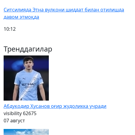
Ситсилияда Этна вулқони шиддат билан отилишда
давом этмоқда
10:12
Тренддагилар
Абдуқодир Ҳусанов оғир жудоликка учради
visibility
62675
07 август