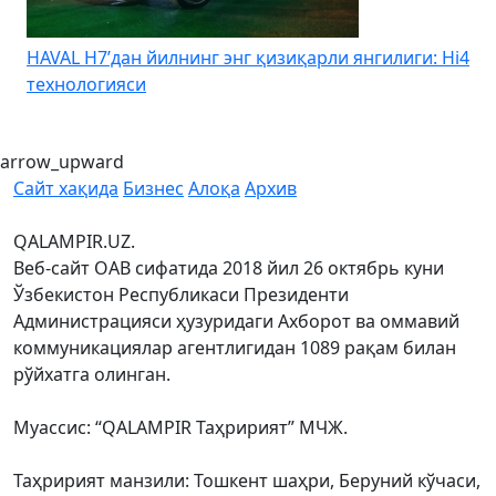
HAVAL H7’дан йилнинг энг қизиқарли янгилиги: Hi4
K
технологияси
arrow_upward
Сайт хақида
Бизнес
Алоқа
Архив
QALAMPIR.UZ.
Веб-сайт ОАВ сифатида 2018 йил 26 октябрь куни
Ўзбекистон Республикаси Президенти
Администрацияси ҳузуридаги Ахборот ва оммавий
коммуникациялар агентлигидан 1089 рақам билан
рўйхатга олинган.
Муассис: “QALAMPIR Таҳририят” МЧЖ.
Таҳририят манзили: Тошкент шаҳри, Беруний кўчаси,