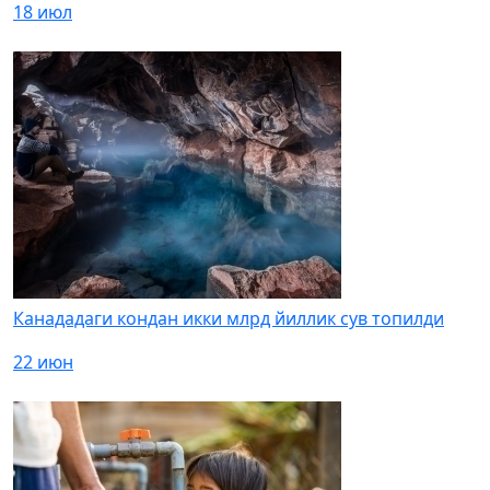
18 июл
Канададаги кондан икки млрд йиллик сув топилди
22 июн