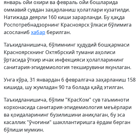
январь ойи охири ва февраль ойи бошларида
оммавий сувдан заҳарланиш ҳолатлари кузатилди.
Натижада деярли 160 киши зарарланди. Бу ҳақда
Роспотребнадзорнинг Красноярск ўлкаси бўлимига
асосланиб
хабар
берилган.
Таъкидланишича, бўлимнинг ҳудудий бошқармаси
Красноярскнинг Октябрский тумани аҳолиси
ўртасида ўткир ичак инфекцияси ҳолатларининг
санитария-эпидемиология текширувини якунлаган.
Унга кўра, 31 январдан 6 февралгача заҳарланиш 158
кишида, шу жумладан 90 та болада қайд этилган.
Таъкидланишича, бўлим "КрасКом" сув таъминоти
корхонасида санитария-эпидемиология меъёрлари
ва қоидаларининг бузилишини аниқлаган, бу эса
касаллик "ўчоғини" шакллантиришга ёрдам берган
бўлиши мумкин.