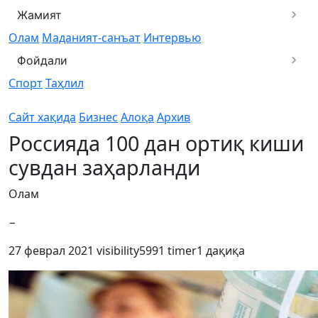
Жамият
Олам
Маданият-санъат
Интервью
Фойдали
Спорт
Таҳлил
Сайт хақида
Бизнес
Алоқа
Архив
Россияда 100 дан ортиқ киши
сувдан заҳарланди
Олам
−
27 феврал 2021
visibility
5991
timer
1 дақиқа