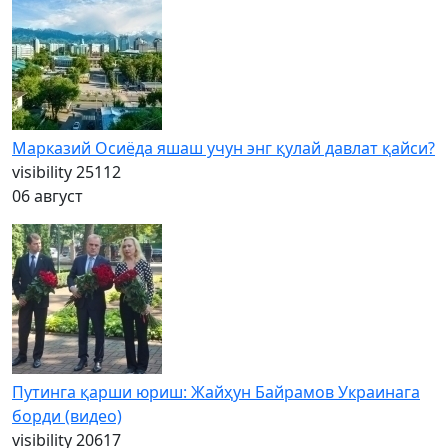
Марказий Осиёда яшаш учун энг қулай давлат қайси?
visibility
25112
06 август
Путинга қарши юриш: Жайҳун Байрамов Украинага
борди (видео)
visibility
20617