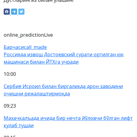
Дўстларингиз билан улашинг
online_prediction
Live
Барчаси
call_made
Россияда извош Достоевский сурати ортилган юк
машинаси билан ЙТҲга учради
10:00
Сербия Исроил билан биргаликда дрон заводини
очишни режалаштирмоқда
09:23
Махачқалъада ичида бир нечта йўловчи бўлган лифт
қулаб тушди