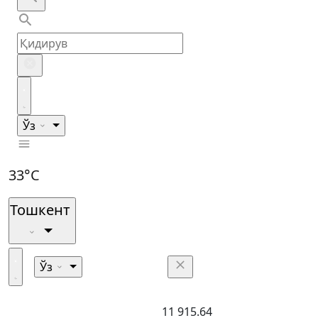
Ўз
33°C
Тошкент
Ўз
11 915.64