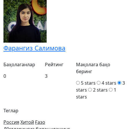
Фарангиз Салимова
Баҳолаганлар
Рейтинг
Мақолага баҳо
беринг
0
3
5 stars
4 stars
3
stars
2 stars
1
stars
Теглар
Россия
Хитой
Ғазо