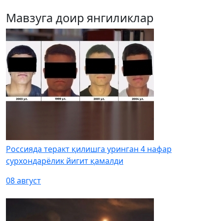
Мавзуга доир янгиликлар
Россияда теракт қилишга уринган 4 нафар
сурхондарёлик йигит қамалди
08 август