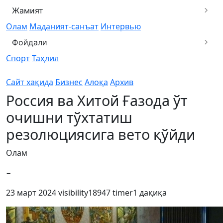
Жамият
Олам
Маданият-санъат
Интервью
Фойдали
Спорт
Таҳлил
Сайт хақида
Бизнес
Алоқа
Архив
Россия ва Хитой Ғазода ўт
очишни тўхтатиш
резолюциясига вето қўйди
Олам
−
23 март 2024
visibility
18947
timer
1 дақиқа