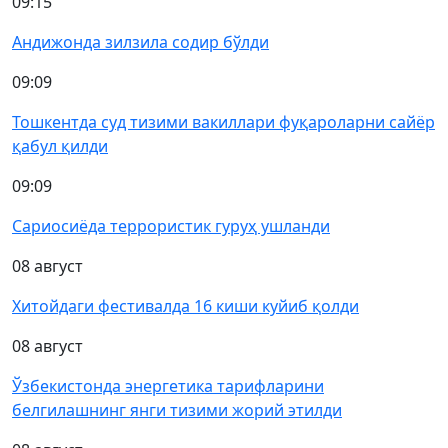
09:15
Андижонда зилзила содир бўлди
09:09
Тошкентда суд тизими вакиллари фуқароларни сайёр
қабул қилди
09:09
Сариосиёда террористик гуруҳ ушланди
08 август
Хитойдаги фестивалда 16 киши куйиб қолди
08 август
Ўзбекистонда энергетика тарифларини
белгилашнинг янги тизими жорий этилди