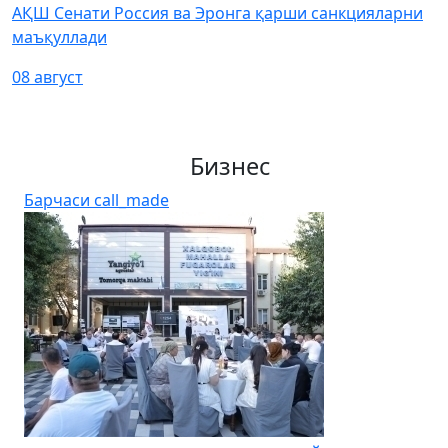
АҚШ Сенати Россия ва Эронга қарши санкцияларни
маъқуллади
08 август
Бизнес
Барчаси
call_made