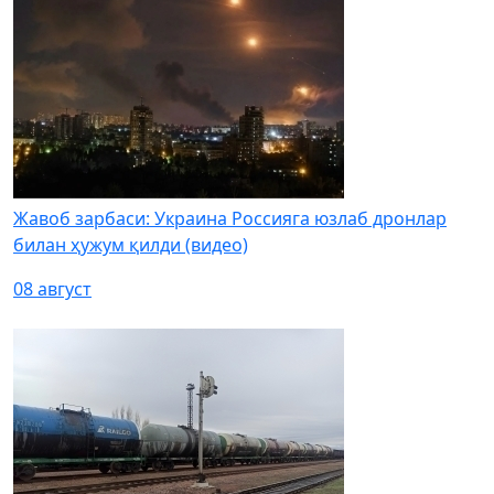
Жавоб зарбаси: Украина Россияга юзлаб дронлар
билан ҳужум қилди (видео)
08 август