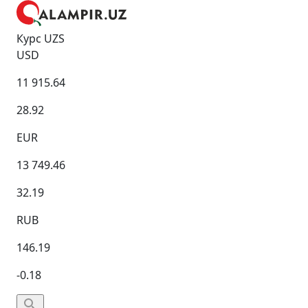
Курс UZS
USD
11 915.64
28.92
EUR
13 749.46
32.19
RUB
146.19
-0.18