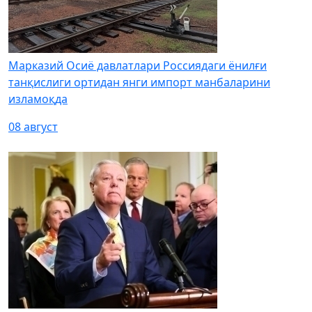
Марказий Осиё давлатлари Россиядаги ёнилғи
танқислиги ортидан янги импорт манбаларини
изламоқда
08 август