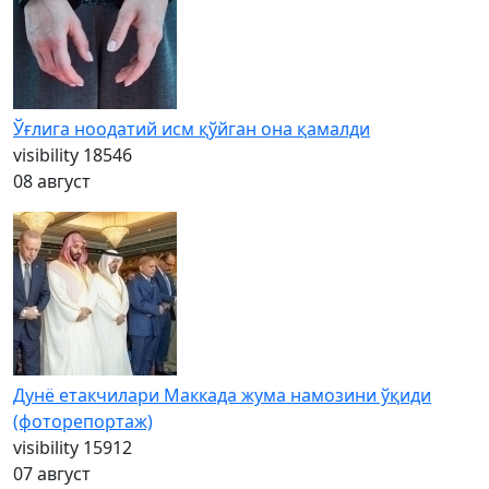
Ўғлига ноодатий исм қўйган она қамалди
visibility
18546
08 август
Дунё етакчилари Маккада жума намозини ўқиди
(фоторепортаж)
visibility
15912
07 август