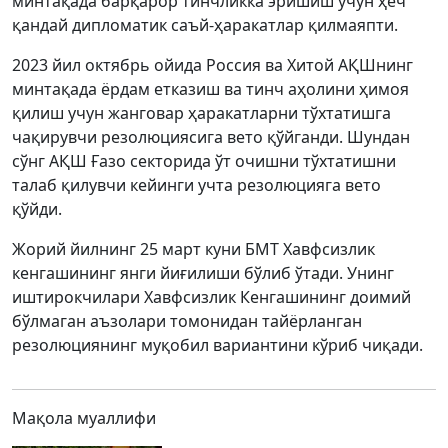
минтақада барқарор тинчликка эришиш учун ҳеч
қандай дипломатик саъй-ҳаракатлар қилмаяпти.
2023 йил октябрь ойида Россия ва Хитой АҚШнинг
минтақада ёрдам етказиш ва тинч аҳолини ҳимоя
қилиш учун жанговар ҳаракатларни тўхтатишга
чақирувчи резолюциясига вето қўйганди. Шундан
сўнг АҚШ Ғазо секторида ўт очишни тўхтатишни
талаб қилувчи кейинги учта резолюцияга вето
қўйди.
Жорий йилнинг 25 март куни БМТ Хавфсизлик
кенгашининг янги йиғилиши бўлиб ўтади. Унинг
иштирокчилари Хавфсизлик Кенгашининг доимий
бўлмаган аъзолари томонидан тайёрланган
резолюциянинг муқобил вариантини кўриб чиқади.
Мақола муаллифи