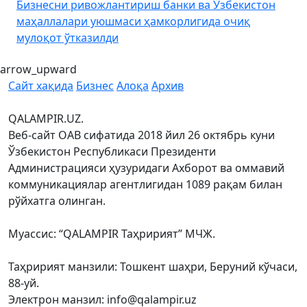
HAVAL H7’дан йилнинг энг қизиқарли янгилиги: Hi4
K
технологияси
arrow_upward
Сайт хақида
Бизнес
Алоқа
Архив
QALAMPIR.UZ.
Веб-сайт ОАВ сифатида 2018 йил 26 октябрь куни
Ўзбекистон Республикаси Президенти
Администрацияси ҳузуридаги Ахборот ва оммавий
коммуникациялар агентлигидан 1089 рақам билан
рўйхатга олинган.
Муассис: “QALAMPIR Таҳририят” МЧЖ.
Таҳририят манзили: Тошкент шаҳри, Беруний кўчаси,
88-уй.
Электрон манзил: info@qalampir.uz