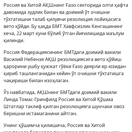
Россия ва Хитой АҚШнинг Ғазо секторида олти ҳафта
давомида зудлик билан ва доимий ўт очишни
тўхтатишни талаб қилувчи резолюция лойиҳасига
вето қўйди. Бу ҳақда БМТ Хавфсизлик Кенгашининг
кеча, 22 март куни бўлиб ўтган йиғилишида маълум
қилинди.
Россия Федерациясининг БМТдаги доимий вакили
Василий Небензя АҚШ резолюциясига вето қўйиш
қарорини ушбу ҳужжат гўёки Ғазо деярли ер юзидан
қириб ташланганидан кейин ўт очишни тўхтатишга
чақириши билан изоҳлаган.
Ўз навбатида, АҚШнинг БМТдаги доимий вакили
Линда Томас-Гринфилд Россия ва Хитой Қўшма
Штатлар таклиф қилган резолюцияга шунчаки овоз
беришни истамаганини айтган.
Унинг қўшимча қилишича, Россия ва Хитой