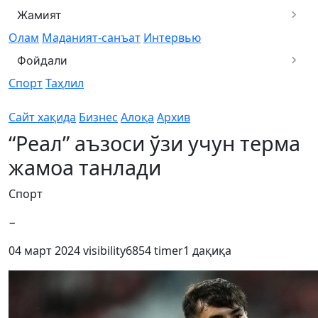
Жамият
Олам
Маданият-санъат
Интервью
Фойдали
Спорт
Таҳлил
Сайт хақида
Бизнес
Алоқа
Архив
“Реал” аъзоси ўзи учун терма
жамоа танлади
Спорт
−
04 март 2024
visibility
6854
timer
1 дақиқа