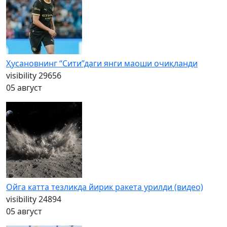
Ҳусановнинг “Сити”даги янги маоши очиқланди
visibility
29656
05 август
Ойга катта тезликда йирик ракета урилди (видео)
visibility
24894
05 август