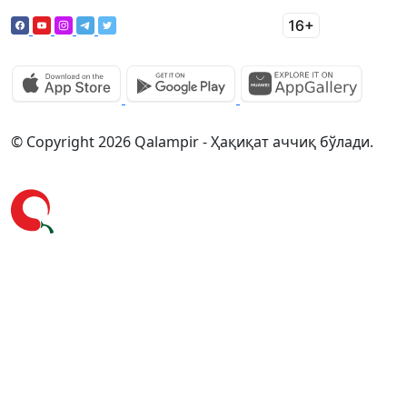
© Copyright 2026 Qalampir - Ҳақиқат аччиқ бўлади.