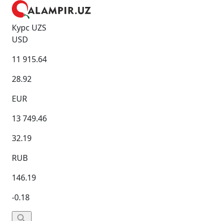
Курс UZS
USD
11 915.64
28.92
EUR
13 749.46
32.19
RUB
146.19
-0.18