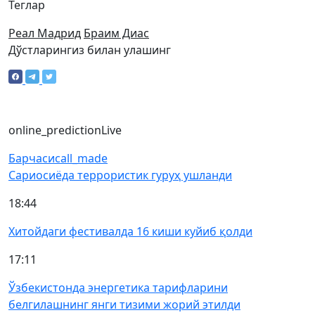
Теглар
Реал Мадрид
Браим Диас
Дўстларингиз билан улашинг
online_prediction
Live
Барчаси
call_made
Сариосиёда террористик гуруҳ ушланди
18:44
Хитойдаги фестивалда 16 киши куйиб қолди
17:11
Ўзбекистонда энергетика тарифларини
белгилашнинг янги тизими жорий этилди