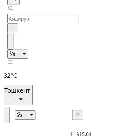
Ўз
32°C
Тошкент
Ўз
11 915.64