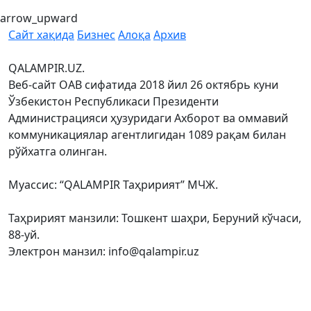
arrow_upward
Сайт хақида
Бизнес
Алоқа
Архив
QALAMPIR.UZ.
Веб-сайт ОАВ сифатида 2018 йил 26 октябрь куни
Ўзбекистон Республикаси Президенти
Администрацияси ҳузуридаги Ахборот ва оммавий
коммуникациялар агентлигидан 1089 рақам билан
рўйхатга олинган.
Муассис: “QALAMPIR Таҳририят” МЧЖ.
Таҳририят манзили: Тошкент шаҳри, Беруний кўчаси,
88-уй.
Электрон манзил: info@qalampir.uz