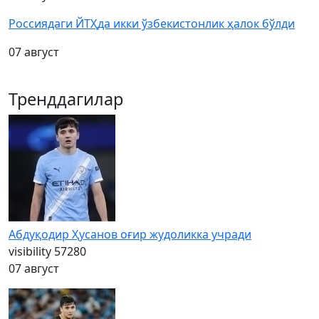
Россиядаги ЙТҲда икки ўзбекистонлик ҳалок бўлди
07 август
Тренддагилар
Абдуқодир Ҳусанов оғир жудоликка учради
visibility
57280
07 август