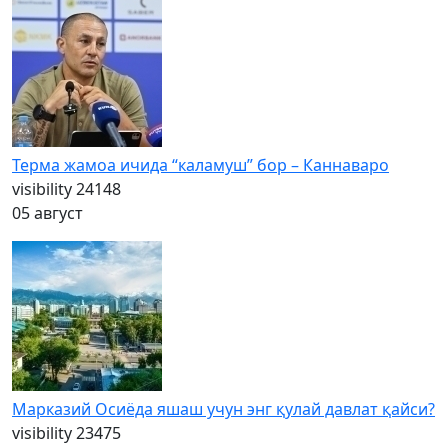
Терма жамоа ичида “каламуш” бор – Каннаваро
visibility
24148
05 август
Марказий Осиёда яшаш учун энг қулай давлат қайси?
visibility
23475