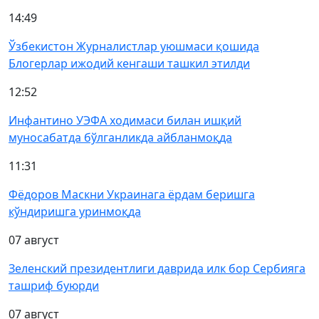
14:49
Ўзбекистон Журналистлар уюшмаси қошида
Блогерлар ижодий кенгаши ташкил этилди
12:52
Инфантино УЭФА ходимаси билан ишқий
муносабатда бўлганликда айбланмоқда
11:31
Фёдоров Маскни Украинага ёрдам беришга
кўндиришга уринмоқда
07 август
Зеленский президентлиги даврида илк бор Сербияга
ташриф буюрди
07 август