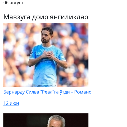
06 август
Мавзуга доир янгиликлар
Бернарду Силва “Реал”га ўтди – Романо
12 июн