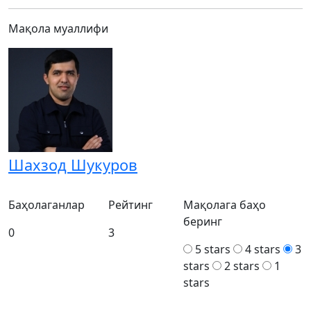
Мақола муаллифи
Шахзод Шукуров
Баҳолаганлар
Рейтинг
Мақолага баҳо
беринг
0
3
5 stars
4 stars
3
stars
2 stars
1
stars