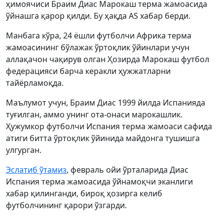
ҳимоячиси Браим Диас Марокаш терма жамоасида
ўйнашга қарор қилди. Бу ҳақда AS хабар берди.
Манбага кўра, 24 ёшли футболчи Африка терма
жамоасининг бўлажак ўртоқлик ўйинлари учун
аллақачон чақирув олган Ҳозирда Марокаш футбол
федерацияси барча керакли ҳужжатларни
тайёрламоқда.
Маълумот учун, Браим Диас 1999 йилда Испанияда
туғилган, аммо унинг ота-онаси марокашлик.
Ҳужумкор футболчи Испания терма жамоаси сафида
атиги битта ўртоқлик ўйинида майдонга тушишга
улгурган.
Эслатиб ўтамиз
, февраль ойи ўрталарида Диас
Испания терма жамоасида ўйнамоқчи эканлиги
хабар қилинганди, бироқ ҳозирга келиб
футболчининг қарори ўзгарди.