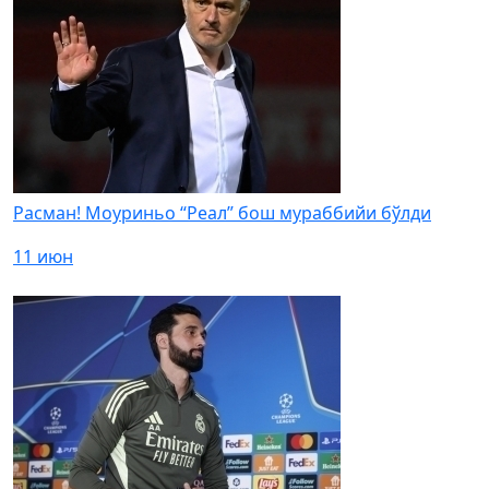
Расман! Моуриньо “Реал” бош мураббийи бўлди
11 июн