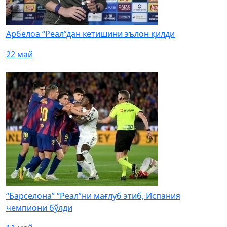
Арбелоа “Реал”дан кетишини эълон қилди
22 май
“Барселона” “Реал”ни мағлуб этиб, Испания
чемпиони бўлди