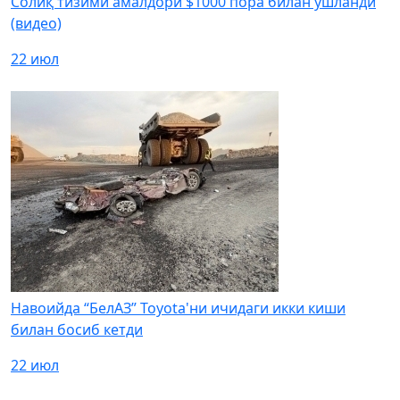
Солиқ тизими амалдори $1000 пора билан ушланди
(видео)
22 июл
Навоийда “БелАЗ” Toyota'ни ичидаги икки киши
билан босиб кетди
22 июл