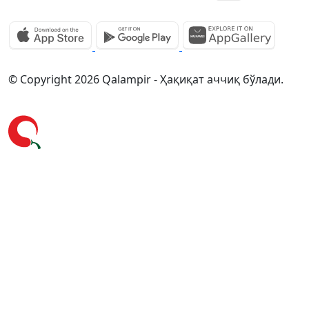
© Copyright 2026 Qalampir - Ҳақиқат аччиқ бўлади.