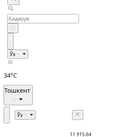
Ўз
34°C
Тошкент
Ўз
11 915.64