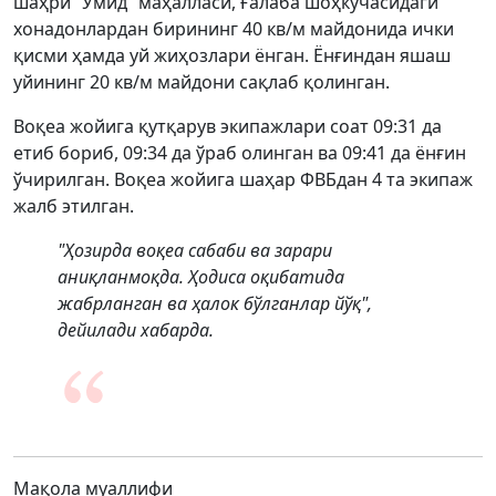
шаҳри “Умид” маҳалласи, Ғалаба шоҳкўчасидаги
хонадонлардан бирининг 40 кв/м майдонида ички
қисми ҳамда уй жиҳозлари ёнган. Ёнғиндан яшаш
уйининг 20 кв/м майдони сақлаб қолинган.
Воқеа жойига қутқарув экипажлари соат 09:31 да
етиб бориб, 09:34 да ўраб олинган ва 09:41 да ёнғин
ўчирилган. Воқеа жойига шаҳар ФВБдан 4 та экипаж
жалб этилган.
"Ҳозирда воқеа сабаби ва зарари
аниқланмоқда. Ҳодиса оқибатида
жабрланган ва ҳалок бўлганлар йўқ",
дейилади хабарда.
Мақола муаллифи