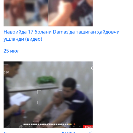
Навоийда 17 болани Damas’да ташиган ҳайдовчи
ушланди (видео)
25 июл