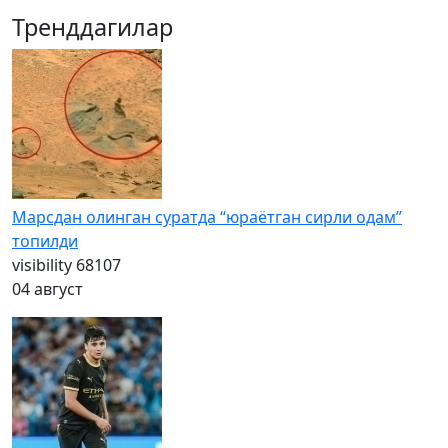
Тренддагилар
Марсдан олинган суратда “юраётган сирли одам”
топилди
visibility
68107
04 август