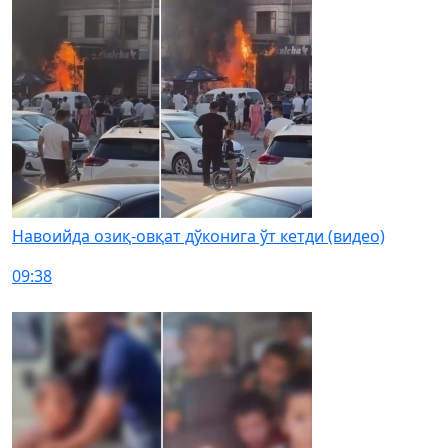
Навоийда озиқ-овқат дўконига ўт кетди (видео)
09:38