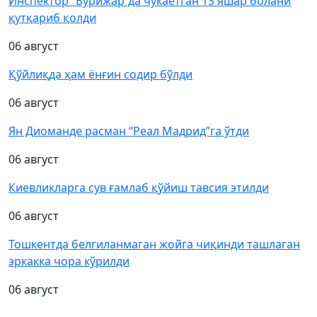
Инспектор “Бўрижар”да чўкаётган 13 яшар болани
қутқариб қолди
06 август
Қўйлиқда ҳам ёнғин содир бўлди
06 август
Ян Диоманде расман “Реал Мадрид”га ўтди
06 август
Киевликларга сув ғамлаб қўйиш тавсия этилди
06 август
Тошкентда белгиланмаган жойга чиқинди ташлаган
эркакка чора кўрилди
06 август