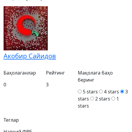
Акобир Сайидов
Баҳолаганлар
Рейтинг
Мақолага баҳо
беринг
0
3
5 stars
4 stars
3
stars
2 stars
1
stars
Теглар
Навоий
ФВБ