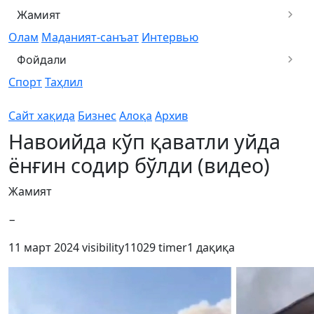
Жамият
Олам
Маданият-санъат
Интервью
Фойдали
Спорт
Таҳлил
Сайт хақида
Бизнес
Алоқа
Архив
Навоийда кўп қаватли уйда
ёнғин содир бўлди (видео)
Жамият
−
11 март 2024
visibility
11029
timer
1 дақиқа