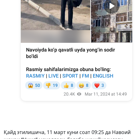
Қайд этилишича, 11 март куни соат 09:25 да Навоий