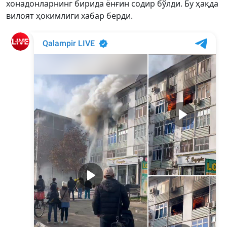
хонадонларнинг бирида ёнғин содир бўлди. Бу ҳақда
вилоят ҳокимлиги хабар берди.