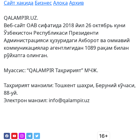
Сайт хақида
Бизнес
Алоқа
Архив
QALAMPIR.UZ.
Веб-сайт ОАВ сифатида 2018 йил 26 октябрь куни
Ўзбекистон Республикаси Президенти
Администрацияси ҳузуридаги Ахборот ва оммавий
коммуникациялар агентлигидан 1089 рақам билан
рўйхатга олинган.
Муассис: “QALAMPIR Таҳририят” МЧЖ.
Таҳририят манзили: Тошкент шаҳри, Беруний кўчаси,
88-уй.
Электрон манзил: info@qalampir.uz