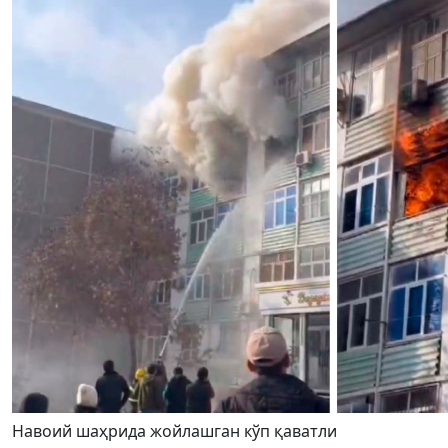
Навоий шаҳрида жойлашган кўп қаватли