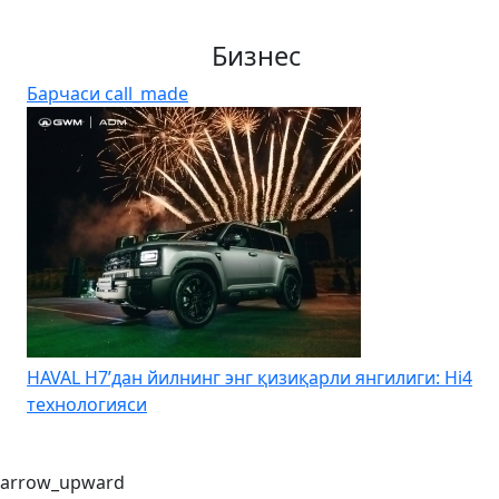
Бизнес
Барчаси
call_made
4
Kia Uzbekistan – Kia Sonet учун йиллик 0% дан
бошланадиган муддатли тўловни эълон қилди
arrow_upward