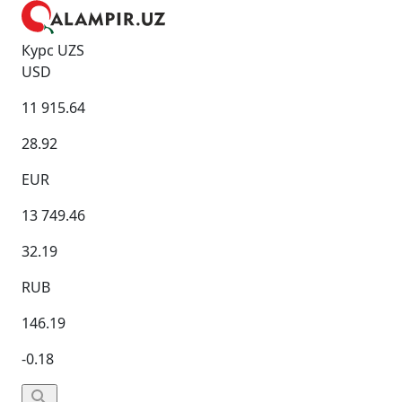
Курс UZS
USD
11 915.64
28.92
EUR
13 749.46
32.19
RUB
146.19
-0.18