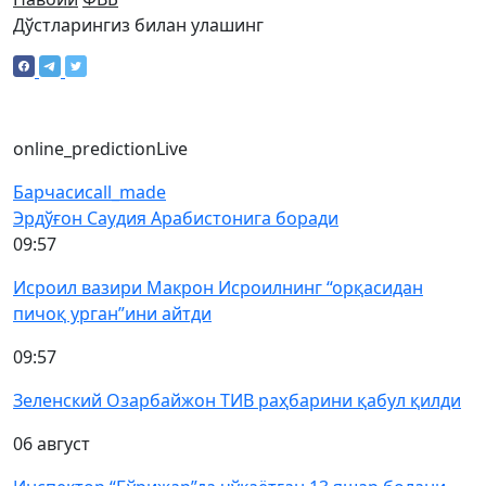
Дўстларингиз билан улашинг
online_prediction
Live
Барчаси
call_made
Эрдўғон Саудия Арабистонига боради
09:57
Исроил вазири Макрон Исроилнинг “орқасидан
пичоқ урган”ини айтди
09:57
Зеленский Озарбайжон ТИВ раҳбарини қабул қилди
06 август