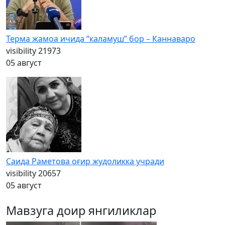
Терма жамоа ичида “каламуш” бор – Каннаваро
visibility
21973
05 август
Саида Раметова оғир жудоликка учради
visibility
20657
05 август
Мавзуга доир янгиликлар