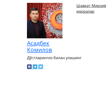
Шавкат Мирзиё
идоралар
Асадбек
Комилов
Дўстларингиз билан улашинг