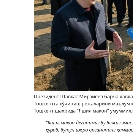
Президент Шавкат Мирзиёев барча давла
Тошкентга кўчириш режаларини маълум қи
Тошкент шаҳрида “Яшил макон” умуммилли
“Яшил макон деганимиз бу бежиз эмас,
қуриб, бутун ижро органининг ҳамма