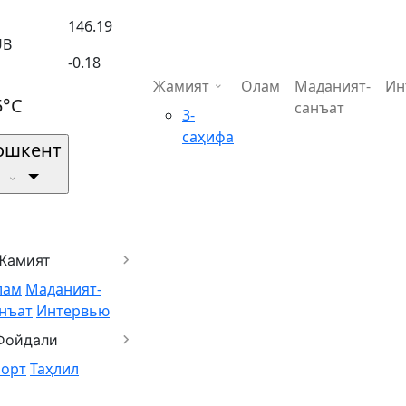
146.19
UB
-0.18
Жамият
Олам
Маданият-
Ин
5°C
санъат
3-
саҳифа
ошкент
Жамият
лам
Маданият-
нъат
Интервью
Фойдали
порт
Таҳлил