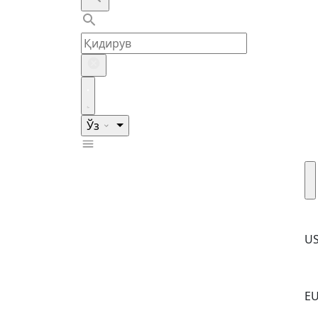
Ўз
U
E