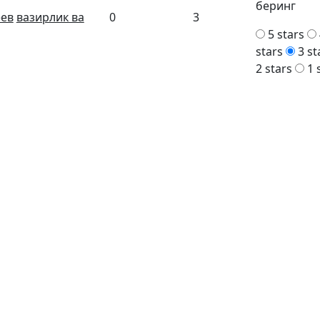
беринг
ев
вазирлик ва
0
3
5 stars
stars
3 st
2 stars
1 