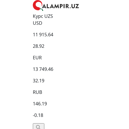
Курс UZS
USD
11 915.64
28.92
EUR
13 749.46
32.19
RUB
146.19
-0.18