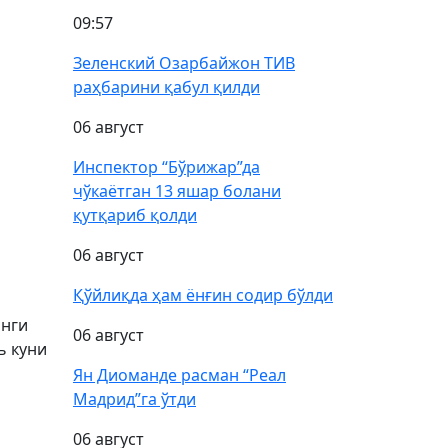
09:57
Зеленский Озарбайжон ТИВ
раҳбарини қабул қилди
06 август
Инспектор “Бўрижар”да
чўкаётган 13 яшар болани
қутқариб қолди
06 август
Қўйлиқда ҳам ёнғин содир бўлди
Янги
06 август
ь куни
Ян Диоманде расман “Реал
Мадрид”га ўтди
06 август