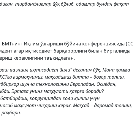
иган, тирбандликлар йўқ бўлиб, одамлар бундан фақат
ан БМТнинг Иқлим ўзгариши бўйича конференциясида (C
зидент агар иқтисодиёт барқарорлиги билан биргаликда
бериш кераклигини таъкидлаган.
раш ва яшил иқтисодиёт йили” деганим йўқ. Мана ҳамма
 ЖСТга кирмоқчимиз, мақсадимиз битта – бозор топиш.
адбиркор шунча технологияни Европадан, Осиёдан,
бди. Эртага унинг маҳсулоти қаерга боради?
қобатбардош, коррупциядан холи қилиш учун
носиб маҳсулот чиқариш керак. Мақсад – даромад топиш,
 раҳбари.