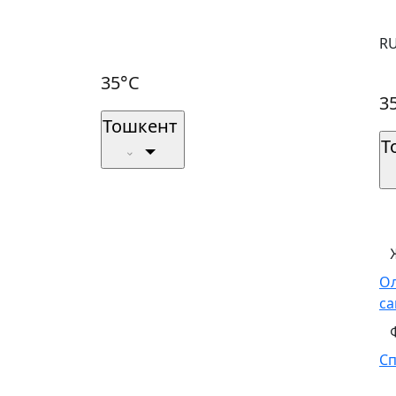
R
35°C
3
Тошкент
Т
О
са
С