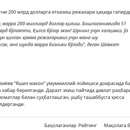
тни 200 млрд долларга етказиш режалари ҳақида гапирд
, марра 200 миллиард доллар қилиш. Бошлаганимизда 51
ард бўлаяпти, Қилса бўлар экан! Шунинг учун халқимиз, ўз
н қилган ҳамма режаларимиз учун мана шу
ак, ана шунда марра бизники бўлади”, деган Шавкат
зиёев “Яшил макон” умуммиллий лойиҳаси доирасида б
да хабар берилганди. Дарахт экиш пайтида давлат раҳбар
ломатлар билан суҳбатлашган, ушбу ташаббусга ҳисса
лдирганди.
Баҳолаганлар
Рейтинг
Мақолага 