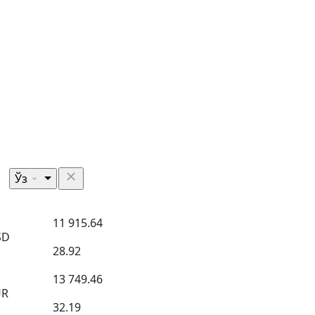
Ўз
11 915.64
SD
28.92
13 749.46
UR
32.19