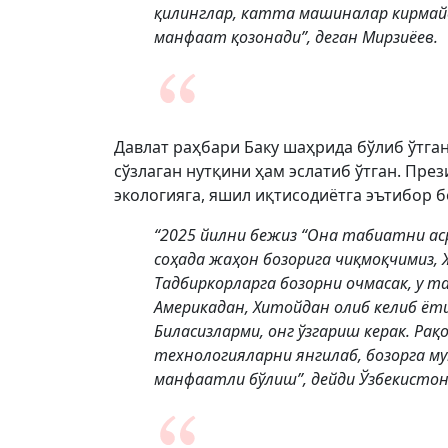
қилинглар, катта машиналар кирмайд
манфаат қозонади”, деган Мирзиёев.
Давлат раҳбари Баку шаҳрида бўлиб ўтг
сўзлаган нутқини ҳам эслатиб ўтган. Пре
экологияга, яшил иқтисодиётга эътибор 
“2025 йилни бежиз “Она табиатни ас
соҳада жаҳон бозорига чиқмоқчимиз,
Тадбиркорларга бозорни очмасак, у т
Америкадан, Хитойдан олиб келиб ёти
Биласизларми, онг ўзгариш керак. Ра
технологияларни янгилаб, бозорга му
манфаатли бўлиш”, дейди Ўзбекистон