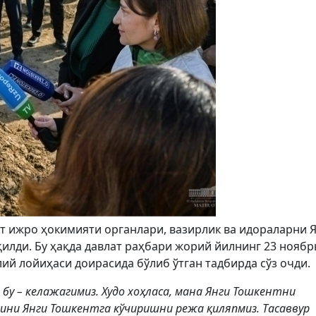
т ижро ҳокимияти органлари, вазирлик ва идораларни 
лди. Бу ҳақда давлат раҳбари жорий йилнинг 23 ноябр
й лойиҳаси доирасида бўлиб ўтган тадбирда сўз очди.
 бу – келажагимиз. Худо хоҳласа, мана Янги Тошкентни
сини Янги Тошкентга кўчиришни режа қиляпмиз. Тасаввур