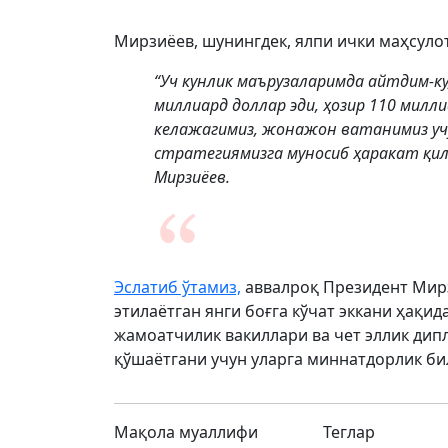
Мирзиёев, шунингдек, ялпи ички маҳсуло
“Уч кунлик маърузаларимда айтдим-ку
миллиард доллар эди, ҳозир 110 милли
келажагимиз, жонажон ватанимиз учу
стратегиямизга муносиб ҳаракат қилс
Мирзиёев.
Эслатиб ўтамиз,
аввалроқ Президент Мир
этилаётган янги боғга кўчат эккани ҳақи
жамоатчилик вакиллари ва чет эллик дип
қўшаётгани учун уларга миннатдорлик би
Мақола муаллифи
Теглар