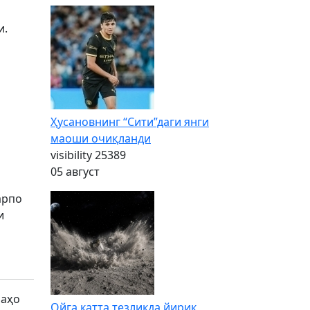
и.
Ҳусановнинг “Сити”даги янги
маоши очиқланди
visibility
25389
05 август
арпо
и
баҳо
Ойга катта тезликда йирик