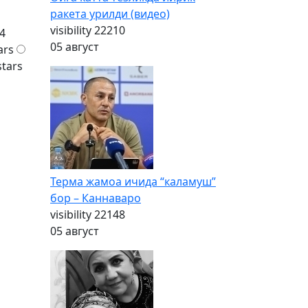
ракета урилди (видео)
visibility
22210
4
05 август
ars
stars
Терма жамоа ичида “каламуш”
бор – Каннаваро
visibility
22148
05 август