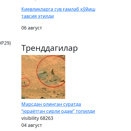
Киевликларга сув ғамлаб қўйиш
тавсия этилди
06 август
OP29)
Тренддагилар
Марсдан олинган суратда
“юраётган сирли одам” топилди
visibility
68263
04 август