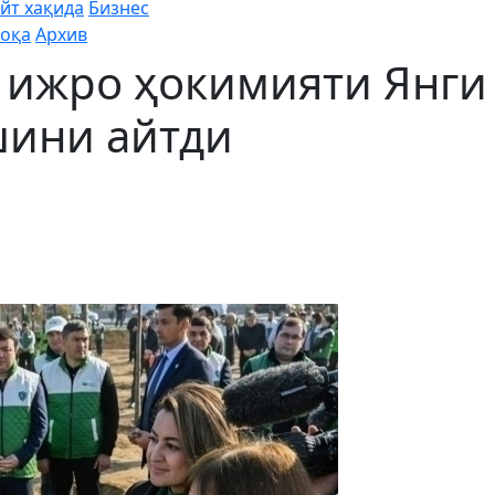
йт хақида
Бизнес
оқа
Архив
 ижро ҳокимияти Янги
шини айтди