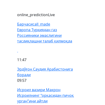
online_prediction
Live
Барчаси
call_made
Европа Туркиядан газ
Россияники эмаслигини
тасдиқлашни талаб қилмоқда
11:47
Эрдўғон Саудия Арабистонига
боради
09:57
Исроил вазири Макрон
Исроилнинг “орқасидан пичоқ
урган”ини айтди