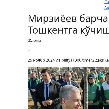
Са
Ал
Мирзиёев барча
Тошкентга кўчи
Жамият
−
25 ноябр 2024
visibility
11306
timer
2 дақиқа