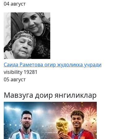
04 август
Саида Раметова оғир жудоликка учради
visibility
19281
05 август
Мавзуга доир янгиликлар