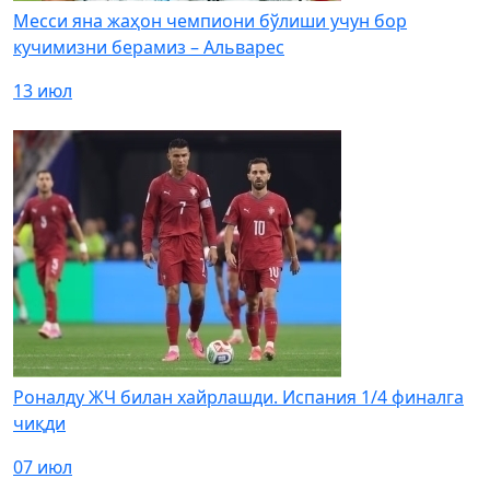
Месси яна жаҳон чемпиони бўлиши учун бор
кучимизни берамиз – Альварес
13 июл
Роналду ЖЧ билан хайрлашди. Испания 1/4 финалга
чиқди
07 июл