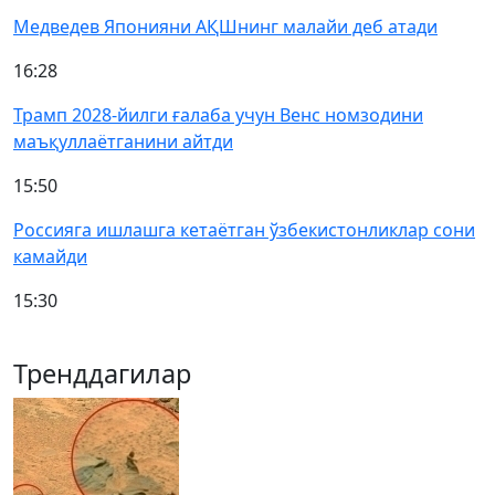
Медведев Японияни АҚШнинг малайи деб атади
16:28
Трамп 2028-йилги ғалаба учун Венс номзодини
маъқуллаётганини айтди
15:50
Россияга ишлашга кетаётган ўзбекистонликлар сони
камайди
15:30
Тренддагилар