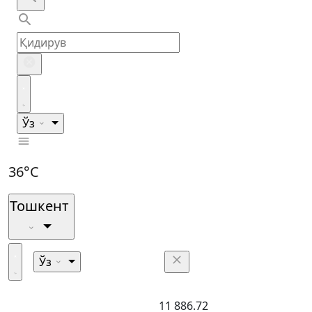
Ўз
36°C
Тошкент
Ўз
11 886.72