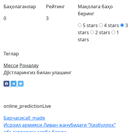
Баҳолаганлар
Рейтинг
Мақолага баҳо
беринг
0
3
5 stars
4 stars
3
stars
2 stars
1
stars
Теглар
Месси
Роналду
Дўстларингиз билан улашинг
online_prediction
Live
Барчаси
call_made
Исроил армияси Ливан жанубидаги “Ҳизбуллоҳ”