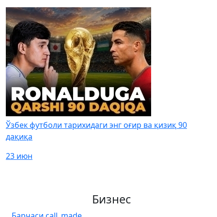
Ўзбек футболи тарихидаги энг оғир ва қизиқ 90
дақиқа
23 июн
Бизнес
Барчаси
call_made