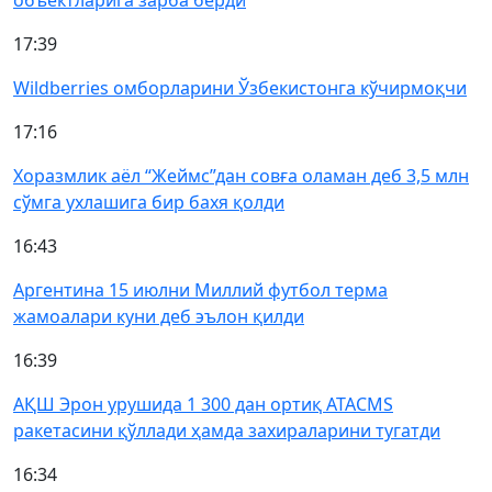
объектларига зарба берди
17:39
Wildberries омборларини Ўзбекистонга кўчирмоқчи
17:16
Хоразмлик аёл “Жеймс”дан совға оламан деб 3,5 млн
сўмга ухлашига бир бахя қолди
16:43
Аргентина 15 июлни Миллий футбол терма
жамоалари куни деб эълон қилди
16:39
АҚШ Эрон урушида 1 300 дан ортиқ ATACMS
ракетасини қўллади ҳамда захираларини тугатди
16:34