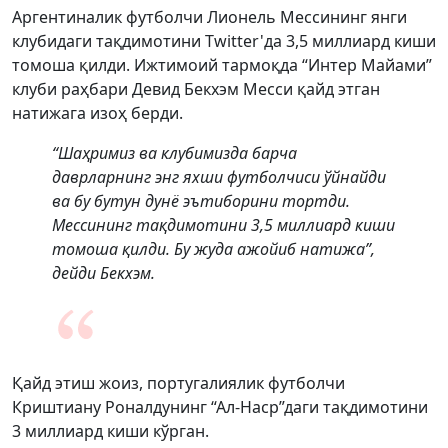
Аргентиналик футболчи Лионель Мессининг янги
клубидаги тақдимотини Twitter'да 3,5 миллиард киши
томоша қилди. Ижтимоий тармоқда “Интер Майами”
клуби раҳбари Девид Бекхэм Месси қайд этган
натижага изоҳ берди.
“Шаҳримиз ва клубимизда барча
даврларнинг энг яхши футболчиси ўйнайди
ва бу бутун дунё эътиборини тортди.
Мессининг тақдимотини 3,5 миллиард киши
томоша қилди. Бу жуда ажойиб натижа”,
дейди Бекхэм.
Қайд этиш жоиз, португалиялик футболчи
Криштиану Роналдунинг “Ал-Наср”даги тақдимотини
3 миллиард киши кўрган.