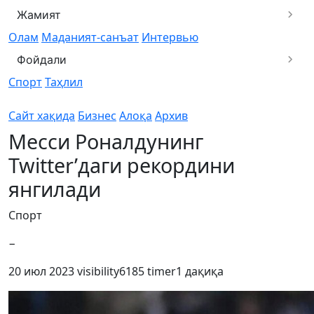
Жамият
Олам
Маданият-санъат
Интервью
Фойдали
Спорт
Таҳлил
Сайт хақида
Бизнес
Алоқа
Архив
Месси Роналдунинг
Twitter’даги рекордини
янгилади
Спорт
−
20 июл 2023
visibility
6185
timer
1 дақиқа