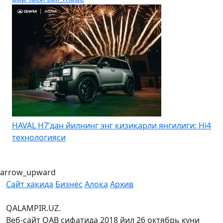
HAVAL H7’дан йилнинг энг қизиқарли янгилиги: Hi4
K
технологияси
arrow_upward
Сайт хақида
Бизнес
Алоқа
Архив
QALAMPIR.UZ.
Веб-сайт ОАВ сифатида 2018 йил 26 октябрь куни