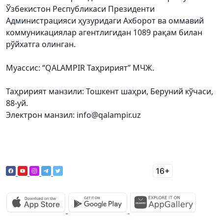
Ўзбекистон Республикаси Президенти
Администрацияси ҳузуридаги Ахборот ва оммавий
коммуникациялар агентлигидан 1089 рақам билан
рўйхатга олинган.
Муассис: “QALAMPIR Таҳририят” МЧЖ.
Таҳририят манзили: Тошкент шаҳри, Беруний кўчаси,
88-уй.
Электрон манзил: info@qalampir.uz