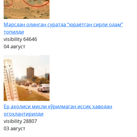
Марсдан олинган суратда “юраётган сирли одам”
топилди
visibility
64646
04 август
Ер аҳолиси мисли кўрилмаган иссиқ ҳаводан
огоҳлантирилди
visibility
28807
03 август