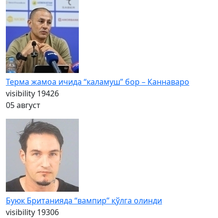
Терма жамоа ичида “каламуш” бор – Каннаваро
visibility
19426
05 август
Буюк Британияда “вампир” қўлга олинди
visibility
19306