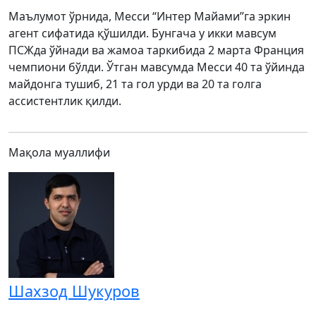
Маълумот ўрнида, Месси “Интер Майами”га эркин
агент сифатида қўшилди. Бунгача у икки мавсум
ПСЖда ўйнади ва жамоа таркибида 2 марта Франция
чемпиони бўлди. Ўтган мавсумда Месси 40 та ўйинда
майдонга тушиб, 21 та гол урди ва 20 та голга
ассистентлик қилди.
Мақола муаллифи
Шахзод Шукуров