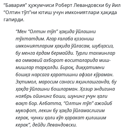
“Бавария” ҳужумчиси Роберт Левандовски бу йил
“Олтин тўп”ни ютиш учун имкониятлари ҳақида
гапирди.
“Мен “Олтин тўп” ҳақида ўйлашни
тўхтатдим. Агар ғалаба қозониш
имкониятларим ҳақида ўйласам, шубҳасиз,
бу менга ёрдам бермайди. Турли тахминлар
ва оммавий ахборот воситаларида миш-
мишлар тарқалди. Бироқ, диққатимни
бошқа нарсага қаратишни афзал кўраман.
Эҳтимол, маросим санаси яқинлашганда, бу
ҳақда ўйлашни бошларман. Ҳозир эндигина
ноябрь ойининг боши, шунинг учун ҳали
вақт бор. Албатта, “Олтин тўп” ажойиб
мукофот, лекин бу ҳақда ўйламаслигим
керак, чунки ҳали кўп ҳаракат қилишим
керак”, дейди Левандовски.