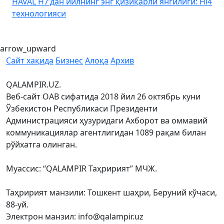
HAVAL H7’дан йилнинг энг қизиқарли янгилиги: Hi4
K
технологияси
arrow_upward
Сайт хақида
Бизнес
Алоқа
Архив
QALAMPIR.UZ.
Веб-сайт ОАВ сифатида 2018 йил 26 октябрь куни
Ўзбекистон Республикаси Президенти
Администрацияси ҳузуридаги Ахборот ва оммавий
коммуникациялар агентлигидан 1089 рақам билан
рўйхатга олинган.
Муассис: “QALAMPIR Таҳририят” МЧЖ.
Таҳририят манзили: Тошкент шаҳри, Беруний кўчаси,
88-уй.
Электрон манзил: info@qalampir.uz