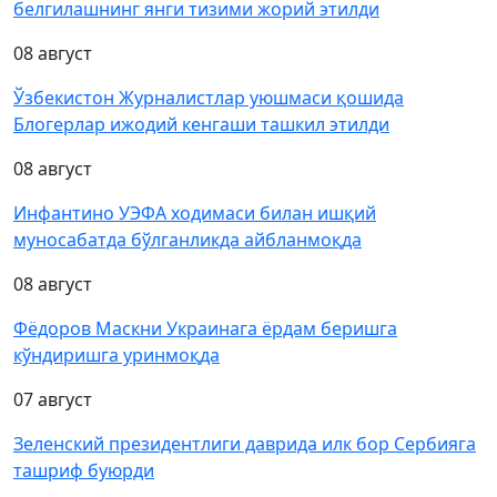
белгилашнинг янги тизими жорий этилди
08 август
Ўзбекистон Журналистлар уюшмаси қошида
Блогерлар ижодий кенгаши ташкил этилди
08 август
Инфантино УЭФА ходимаси билан ишқий
муносабатда бўлганликда айбланмоқда
08 август
Фёдоров Маскни Украинага ёрдам беришга
кўндиришга уринмоқда
07 август
Зеленский президентлиги даврида илк бор Сербияга
ташриф буюрди