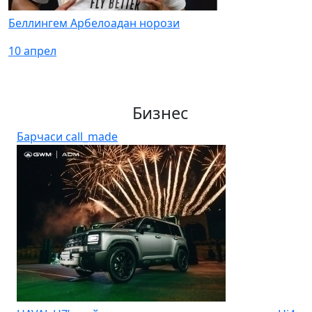
Беллингем Арбелоадан норози
10 апрел
Бизнес
Барчаси
call_made