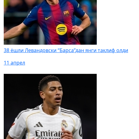
38 ёшли Левандовски “Барса”дан янги таклиф олди
11 апрел