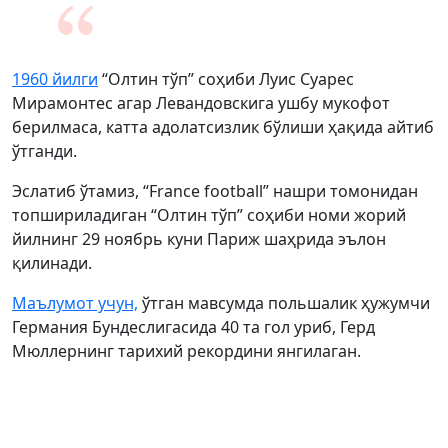
1960 йилги
“Олтин тўп” соҳиби Луис Суарес
Мирамонтес агар Левандовскига ушбу мукофот
берилмаса, катта адолатсизлик бўлиши ҳақида айтиб
ўтганди.
Эслатиб ўтамиз, “France football” нашри томонидан
топшириладиган “Олтин тўп” соҳиби номи жорий
йилнинг 29 ноябрь куни Париж шаҳрида эълон
қилинади.
Маълумот учун,
ўтган мавсумда польшалик ҳужумчи
Германия Бундеслигасида 40 та гол уриб, Герд
Мюллернинг тарихий рекордини янгилаган.