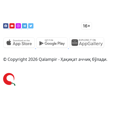
© Copyright 2026 Qalampir - Ҳақиқат аччиқ бўлади.