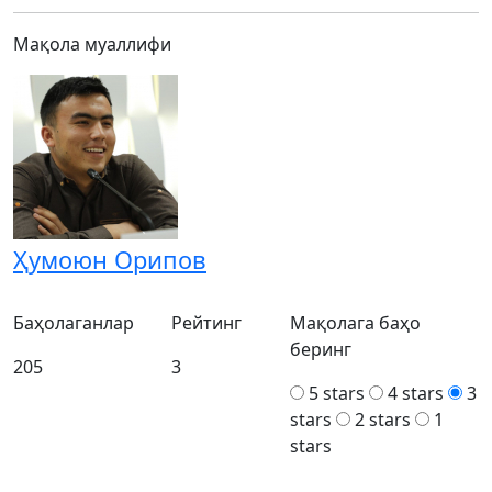
Мақола муаллифи
Ҳумоюн Орипов
Баҳолаганлар
Рейтинг
Мақолага баҳо
беринг
205
3
5 stars
4 stars
3
stars
2 stars
1
stars