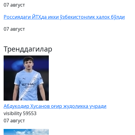
07 август
Россиядаги ЙТҲда икки ўзбекистонлик ҳалок бўлди
07 август
Тренддагилар
Абдуқодир Ҳусанов оғир жудоликка учради
visibility
59553
07 август