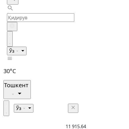
Ўз
30°C
Тошкент
Ўз
11 915.64