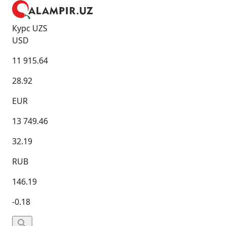
Курс UZS
USD
11 915.64
28.92
EUR
13 749.46
32.19
RUB
146.19
-0.18