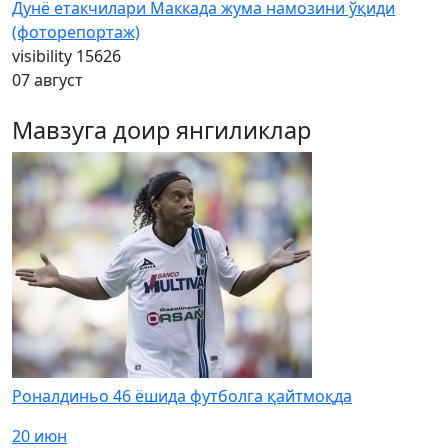
Дунё етакчилари Маккада жума намозини ўқиди
(фоторепортаж)
visibility
15626
07 август
Мавзуга доир янгиликлар
Роналдиньо 46 ёшида футболга қайтмоқда
20 июн