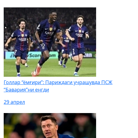
Голлар “ёмғири”: Париждаги учрашувда ПСЖ
“Бавария”ни енгди
29 апрел