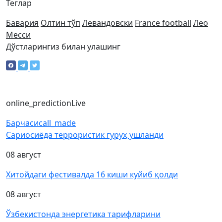
Теглар
Бавария
Олтин тўп
Левандовски
France football
Лео
Месси
Дўстларингиз билан улашинг
online_prediction
Live
Барчаси
call_made
Сариосиёда террористик гуруҳ ушланди
08 август
Хитойдаги фестивалда 16 киши куйиб қолди
08 август
Ўзбекистонда энергетика тарифларини