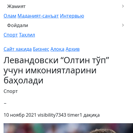
Жамият
Олам
Маданият-санъат
Интервью
Фойдали
Спорт
Таҳлил
Сайт хақида
Бизнес
Алоқа
Архив
Левандовски “Олтин тўп”
учун имкониятларини
баҳолади
Спорт
−
10 ноябр 2021
visibility
7343
timer
1 дақиқа