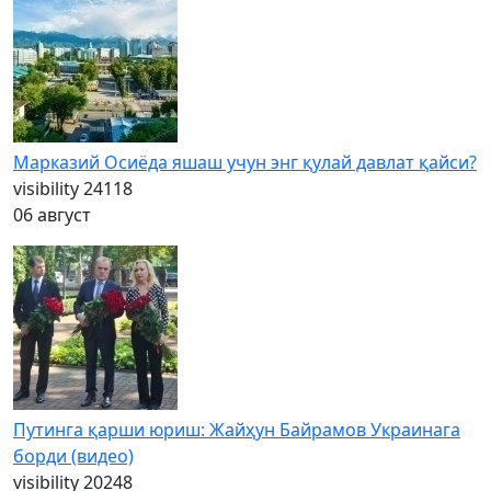
Марказий Осиёда яшаш учун энг қулай давлат қайси?
visibility
24118
06 август
Путинга қарши юриш: Жайҳун Байрамов Украинага
борди (видео)
visibility
20248