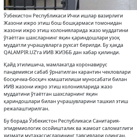
Ўзбекистон Республикаси Ички ишлар вазирлиги
Жазони ижро этиш бош бошқармаси томонидан
жазони ижро этиш колонияларида жазо муддатини
ўтаётган шахсларнинг яқин қариндошлари узоқ
муддатли учрашувларга рухсат берилди. Бу ҳақда
QALAMPIR.UZ’га ИИВ ЖИЭББ дан хабар қилинди.
Қайд этилишича, мамлакатда коронавирус
пандемияси сабаб ўрнатилган карантин чекловлари
босқичма-босқич юмшатилиши муносабати билан
ИИВ жазони ижро этиш колонияларида жазо
муддатини ўтаётган шахсларнинг яқин
қариндошлари билан учрашувларини ташкил этиш
режалаштирилган.
Бу борада Ўзбекистон Республикаси Санитария-
эпидемиологик осойишталик ва жамоат саломатлиги
хизмати мутахассисларининг тавсиялари олинган.