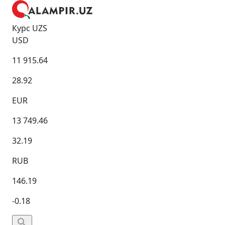
Курс UZS
USD
11 915.64
28.92
EUR
13 749.46
32.19
RUB
146.19
-0.18