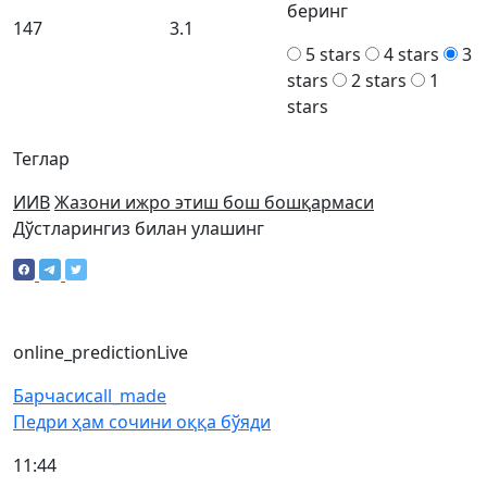
беринг
147
3.1
5 stars
4 stars
3
stars
2 stars
1
stars
Теглар
ИИВ
Жазони ижро этиш бош бошқармаси
Дўстларингиз билан улашинг
online_prediction
Live
Барчаси
call_made
Педри ҳам сочини оққа бўяди
11:44