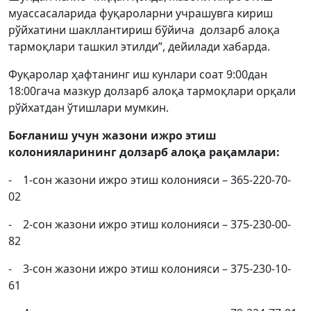
муассасаларида фуқароларни учрашувга кириш
рўйхатини шакллантириш бўйича долзарб алоқа
тармоқлари ташкил этилди”, дейилади хабарда.
Фуқаролар ҳафтанинг иш кунлари соат 9:00дан
18:00гача мазкур долзарб алоқа тармоқлари орқали
рўйхатдан ўтишлари мумкин.
Боғланиш учун жазони ижро этиш
колонияларининг долзарб алоқа рақамлари:
- 1-сон жазони ижро этиш колонияси – 365-220-70-
02
- 2-сон жазони ижро этиш колонияси – 375-230-00-
82
- 3-сон жазони ижро этиш колонияси – 375-230-10-
61