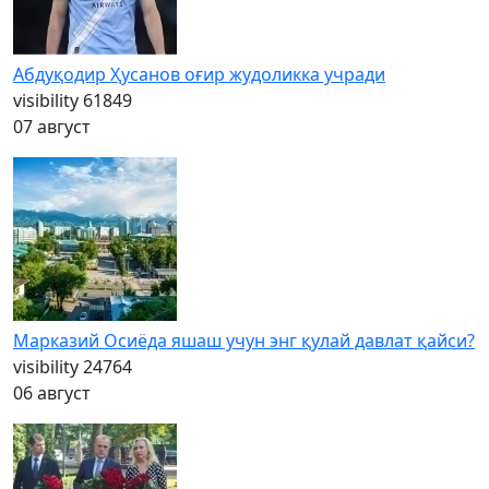
Абдуқодир Ҳусанов оғир жудоликка учради
visibility
61849
07 август
Марказий Осиёда яшаш учун энг қулай давлат қайси?
visibility
24764
06 август