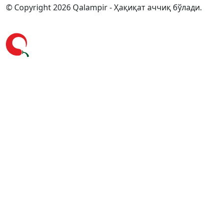
© Copyright 2026 Qalampir - Ҳақиқат аччиқ бўлади.