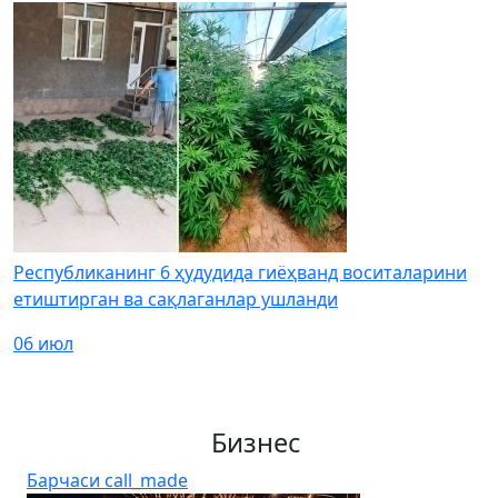
Республиканинг 6 ҳудудида гиёҳванд воситаларини
етиштирган ва сақлаганлар ушланди
06 июл
Бизнес
Барчаси
call_made