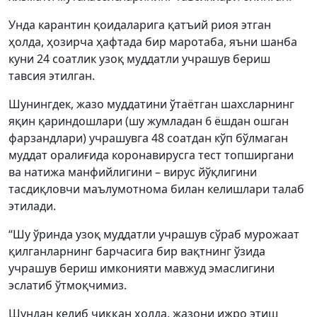
Унда карантин қоидаларига қатъий риоя этган
ҳолда, ҳозирча ҳафтада бир маротаба, яъни шанба
куни 24 соатлик узоқ муддатли учрашув бериш
тавсия этилган.
Шунингдек, жазо муддатини ўтаётган шахсларнинг
яқин қариндошлари (шу жумладан 6 ёшдан ошган
фарзандлари) учрашувга 48 соатдан кўп бўлмаган
муддат оралиғида коронавирусга тест топширгани
ва натижа манфийлигини – вирус йўқлигини
тасдиқловчи маълумотнома билан келишлари талаб
этилади.
“Шу ўринда узоқ муддатли учрашув сўраб мурожаат
қилганларнинг барчасига бир вақтнинг ўзида
учрашув бериш имконияти мавжуд эмаслигини
эслатиб ўтмоқчимиз.
Шундан келиб чиққан ҳолда, жазони ижро этиш