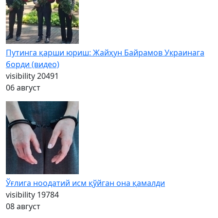
Путинга қарши юриш: Жайҳун Байрамов Украинага
борди (видео)
visibility
20491
06 август
Ўғлига ноодатий исм қўйган она қамалди
visibility
19784
08 август