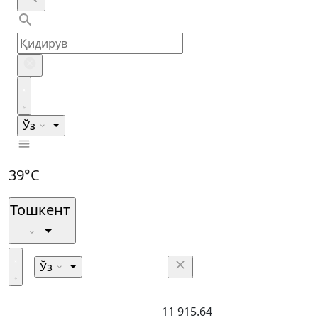
Ўз
39°C
Тошкент
Ўз
11 915.64