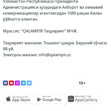
Ўзбекистон Республикаси Президенти
Администрацияси ҳузуридаги Ахборот ва оммавий
коммуникациялар агентлигидан 1089 рақам билан
рўйхатга олинган.
Муассис: “QALAMPIR Таҳририят” МЧЖ.
Таҳририят манзили: Тошкент шаҳри, Беруний кўчаси,
88-уй.
Электрон манзил: info@qalampir.uz