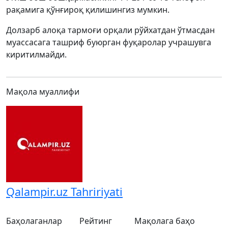
рақамига қўнғироқ қилишингиз мумкин.
Долзарб алоқа тармоғи орқали рўйхатдан ўтмасдан
муассасага ташриф буюрган фуқаролар учрашувга
киритилмайди.
Мақола муаллифи
Qalampir.uz Tahririyati
Баҳолаганлар
Рейтинг
Мақолага баҳо