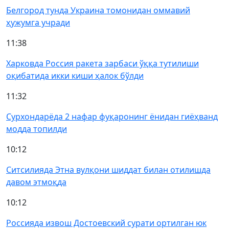
Белгород тунда Украина томонидан оммавий
ҳужумга учради
11:38
Харковда Россия ракета зарбаси ўққа тутилиши
оқибатида икки киши ҳалок бўлди
11:32
Сурхондарёда 2 нафар фуқаронинг ёнидан гиёҳванд
модда топилди
10:12
Ситсилияда Этна вулқони шиддат билан отилишда
давом этмоқда
10:12
Россияда извош Достоевский сурати ортилган юк