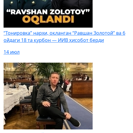
“Тонировка” нархи, оқланган “Равшан Золотой” ва 6
ойдаги 18 та қурбон — ИИВ ҳисобот берди
14 июл