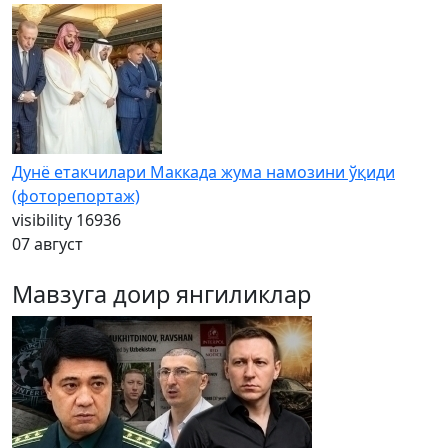
Дунё етакчилари Маккада жума намозини ўқиди
(фоторепортаж)
visibility
16936
07 август
Мавзуга доир янгиликлар