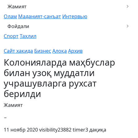
Жамият
Олам
Маданият-санъат
Интервью
Фойдали
Спорт
Таҳлил
Сайт хақида
Бизнес
Алоқа
Архив
Колонияларда маҳбуслар
билан узоқ муддатли
учрашувларга рухсат
берилди
Жамият
−
11 ноябр 2020
visibility
23882
timer
3 дақиқа