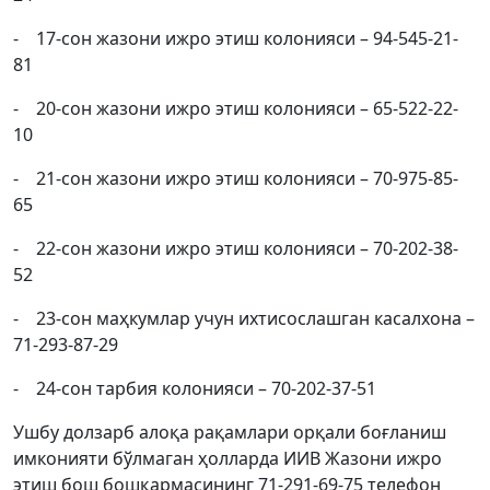
- 17-сон жазони ижро этиш колонияси – 94-545-21-
81
- 20-сон жазони ижро этиш колонияси – 65-522-22-
10
- 21-сон жазони ижро этиш колонияси – 70-975-85-
65
- 22-сон жазони ижро этиш колонияси – 70-202-38-
52
- 23-сон маҳкумлар учун ихтисослашган касалхона –
71-293-87-29
- 24-сон тарбия колонияси – 70-202-37-51
Ушбу долзарб алоқа рақамлари орқали боғланиш
имконияти бўлмаган ҳолларда ИИВ Жазони ижро
этиш бош бошқармасининг 71-291-69-75 телефон