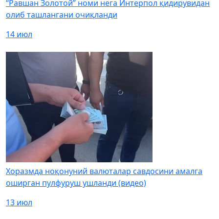
“Равшан Золотой” номи нега Интерпол қидирувидан
олиб ташлангани очиқланди
14 июл
Хоразмда ноқонуний валюталар савдосини амалга
оширган пулфуруш ушланди (видео)
13 июл