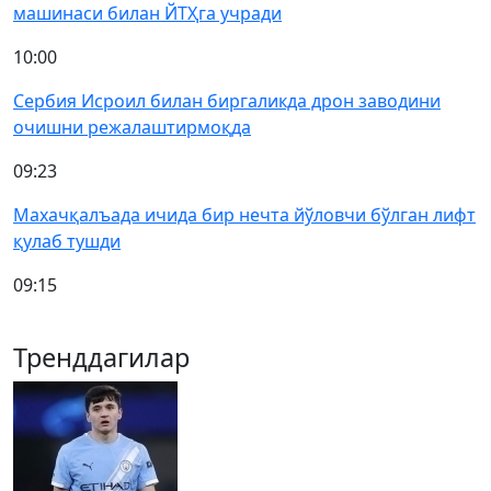
машинаси билан ЙТҲга учради
10:00
Сербия Исроил билан биргаликда дрон заводини
очишни режалаштирмоқда
09:23
Махачқалъада ичида бир нечта йўловчи бўлган лифт
қулаб тушди
09:15
Тренддагилар