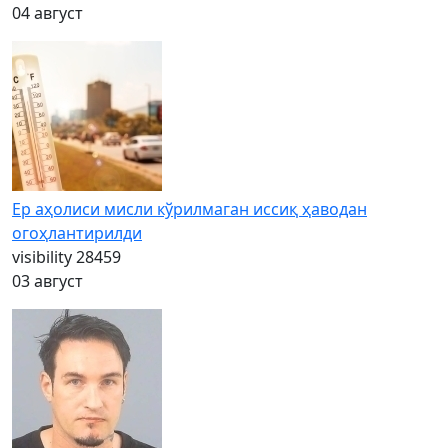
04 август
Ер аҳолиси мисли кўрилмаган иссиқ ҳаводан
огоҳлантирилди
visibility
28459
03 август