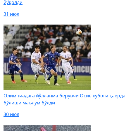
йўқолди
31 июл
Олимпиадага йўлланма берувчи Осиё кубоги қаерда
бўлиши маълум бўлди
30 июл