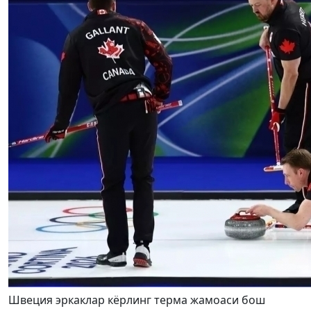
Швеция эркаклар кёрлинг терма жамоаси бош