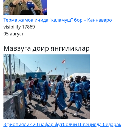
Терма жамоа ичида “каламуш” бор – Каннаваро
visibility
17869
05 август
Мавзуга доир янгиликлар
Эфиопиялик 20 нафар футболчи Швецияда бедарак