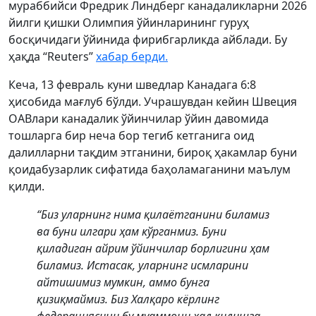
мураббийси Фредрик Линдберг канадаликларни 2026
йилги қишки Олимпия ўйинларининг гуруҳ
босқичидаги ўйинида фирибгарликда айблади. Бу
ҳақда “Reuters”
хабар берди.
Кеча, 13 февраль куни шведлар Канадага 6:8
ҳисобида мағлуб бўлди. Учрашувдан кейин Швеция
ОАВлари канадалик ўйинчилар ўйин давомида
тошларга бир неча бор тегиб кетганига оид
далилларни тақдим этганини, бироқ ҳакамлар буни
қоидабузарлик сифатида баҳоламаганини маълум
қилди.
“Биз уларнинг нима қилаётганини биламиз
ва буни илгари ҳам кўрганмиз. Буни
қиладиган айрим ўйинчилар борлигини ҳам
биламиз. Истасак, уларнинг исмларини
айтишимиз мумкин, аммо бунга
қизиқмаймиз. Биз Халқаро кёрлинг