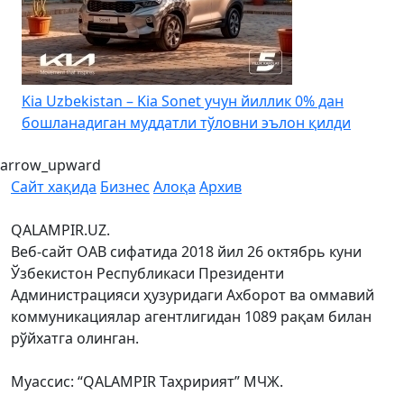
4
Kia Uzbekistan – Kia Sonet учун йиллик 0% дан
бошланадиган муддатли тўловни эълон қилди
arrow_upward
Сайт хақида
Бизнес
Алоқа
Архив
QALAMPIR.UZ.
Веб-сайт ОАВ сифатида 2018 йил 26 октябрь куни
Ўзбекистон Республикаси Президенти
Администрацияси ҳузуридаги Ахборот ва оммавий
коммуникациялар агентлигидан 1089 рақам билан
рўйхатга олинган.
Муассис: “QALAMPIR Таҳририят” МЧЖ.