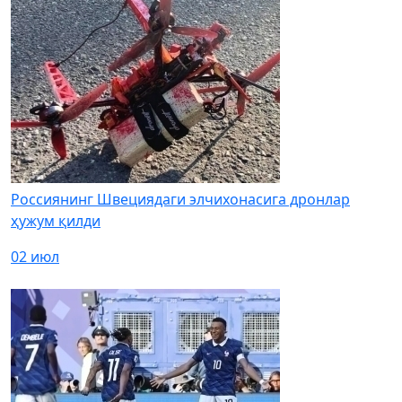
Россиянинг Швециядаги элчихонасига дронлар
ҳужум қилди
02 июл