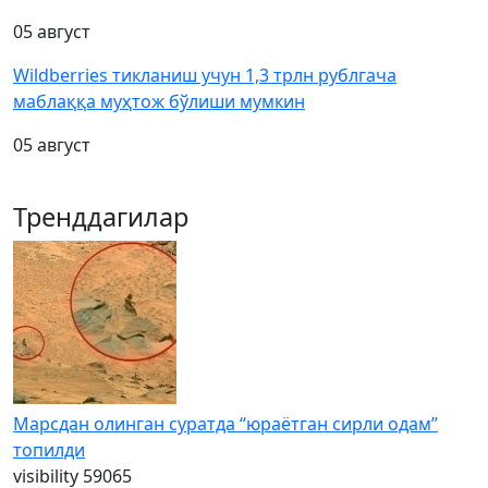
05 август
Wildberries тикланиш учун 1,3 трлн рублгача
маблаққа муҳтож бўлиши мумкин
05 август
Тренддагилар
Марсдан олинган суратда “юраётган сирли одам”
топилди
visibility
59065