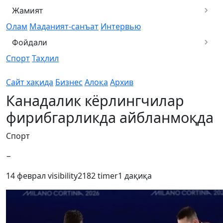
Жамият
Олам
Маданият-санъат
Интервью
Фойдали
Спорт
Таҳлил
Сайт хақида
Бизнес
Алоқа
Архив
Канадалик кёрлингчилар
фирибгарликда айбланмоқда
Спорт
−
14 феврал
visibility
2182
timer
1 дақиқа