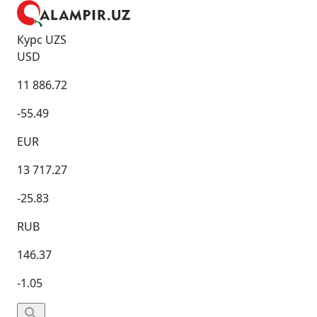
Курс UZS
USD
11 886.72
-55.49
EUR
13 717.27
-25.83
RUB
146.37
-1.05