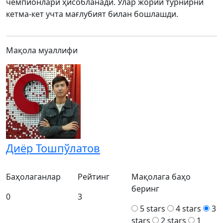
чемпионлари ҳисобланади. Улар жорий турнирни
кетма-кет учта мағлубият билан бошлашди.
Мақола муаллифи
Диёр Тошпўлатов
Баҳолаганлар
Рейтинг
Мақолага баҳо
беринг
0
3
5 stars
4 stars
3
stars
2 stars
1