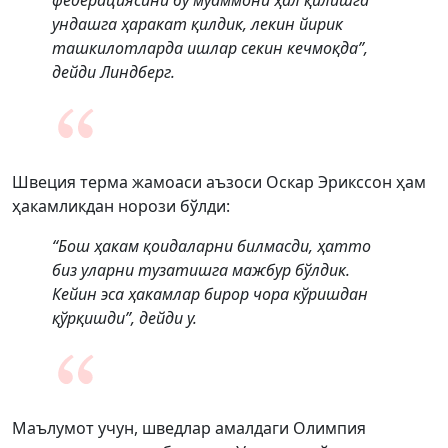
федерациясини бу муаммони ҳал қилишга
ундашга ҳаракат қилдик, лекин йирик
ташкилотларда ишлар секин кечмоқда”,
дейди Линдберг.
Швеция терма жамоаси аъзоси Оскар Эрикссон ҳам
ҳакамликдан норози бўлди:
“Бош ҳакам қоидаларни билмасди, ҳатто
биз уларни тузатишга мажбур бўлдик.
Кейин эса ҳакамлар бирор чора кўришдан
қўрқишди”, дейди у.
Маълумот учун, шведлар амалдаги Олимпия