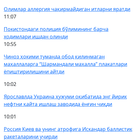
Олимлар аллергия чақирмайдиган итларни яратди
11:07
Покистондаги полиция бўлимининг барча
ходимлари ишдан олинди
10:55
Чиноз ҳокими туманда обод қилинмаган
маҳаллаларга “Шармандали маҳалла” плакатлари
ёпиштирилишини айтди
10:02
Ярославлда Украина ҳужуми оқибатида энг йирик
нефтни қайта ишлаш заводида ёнғин чиқди
10:01
Россия Киев ва унинг атрофига Искандар баллистик
ракеталарини учирди