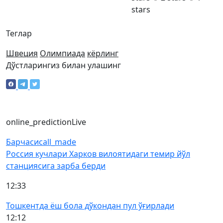
stars
Теглар
Швеция
Олимпиада
кёрлинг
Дўстларингиз билан улашинг
online_prediction
Live
Барчаси
call_made
Россия кучлари Харков вилоятидаги темир йўл
станциясига зарба берди
12:33
Тошкентда ёш бола дўкондан пул ўғирлади
12:12