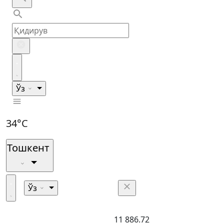
Ўз
34°C
Тошкент
Ўз
11 886.72