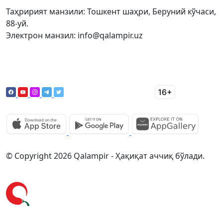
Таҳририят манзили: Тошкент шаҳри, Беруний кўчаси,
88-уй.
Электрон манзил: info@qalampir.uz
© Copyright 2026 Qalampir - Ҳақиқат аччиқ бўлади.