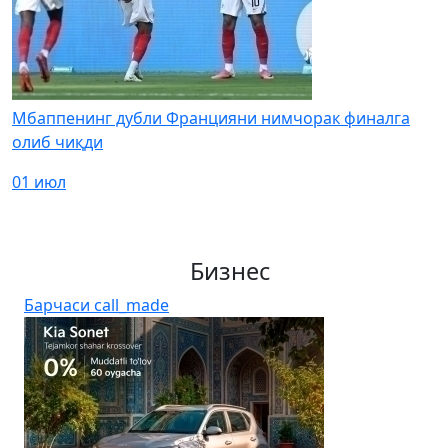
Мбаппенинг дубли Францияни нимчорак финалга
олиб чиқди
01 июл
Бизнес
Барчаси
call_made