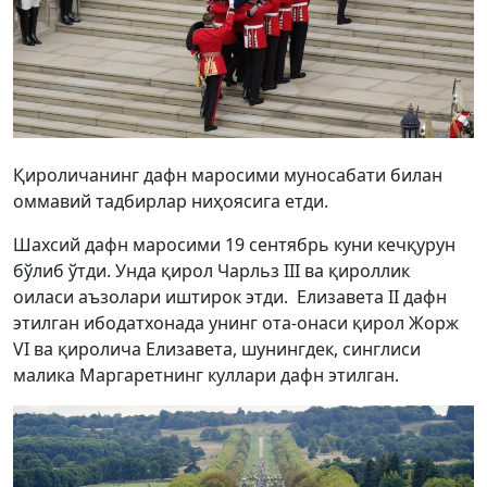
Қироличанинг дафн маросими муносабати билан
оммавий тадбирлар ниҳоясига етди.
Шахсий дафн маросими 19 сентябрь куни кечқурун
бўлиб ўтди. Унда қирол Чарльз III ва қироллик
оиласи аъзолари иштирок этди. Елизавета II дафн
этилган ибодатхонада унинг ота-онаси қирол Жорж
VI ва қиролича Елизавета, шунингдек, синглиси
малика Маргаретнинг куллари дафн этилган.