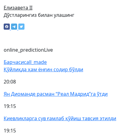
Елизавета II
Дўстларингиз билан улашинг
online_prediction
Live
Барчаси
call_made
Қўйлиқда ҳам ёнғин содир бўлди
20:08
Ян Диоманде расман “Реал Мадрид”га ўтди
19:15
Киевликларга сув ғамлаб қўйиш тавсия этилди
19:15