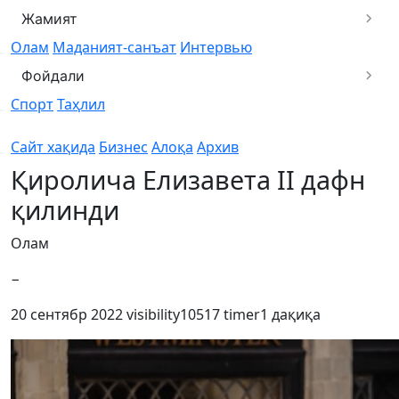
Жамият
Олам
Маданият-санъат
Интервью
Фойдали
Спорт
Таҳлил
Сайт хақида
Бизнес
Алоқа
Архив
Қиролича Елизавета II дафн
қилинди
Олам
−
20 сентябр 2022
visibility
10517
timer
1 дақиқа