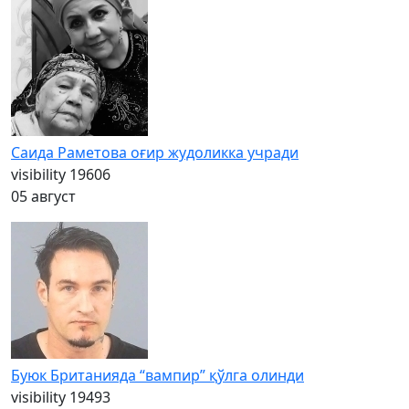
Саида Раметова оғир жудоликка учради
visibility
19606
05 август
Буюк Британияда “вампир” қўлга олинди
visibility
19493