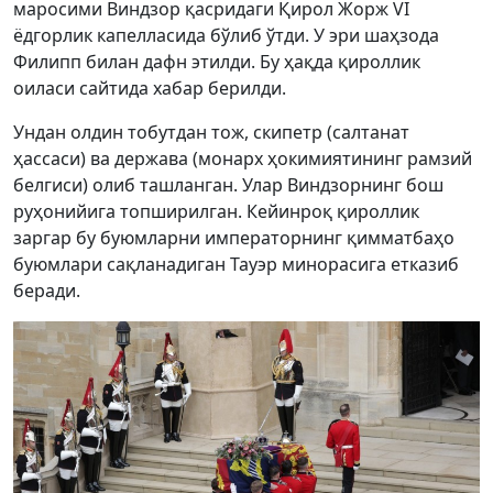
маросими Виндзор қасридаги Қирол Жорж VI
ёдгорлик капелласида бўлиб ўтди. У эри шаҳзода
Филипп билан дафн этилди. Бу ҳақда қироллик
оиласи сайтида хабар берилди.
Ундан олдин тобутдан тож, скипетр (салтанат
ҳассаси) ва держава (монарх ҳокимиятининг рамзий
белгиси) олиб ташланган. Улар Виндзорнинг бош
руҳонийига топширилган. Кейинроқ қироллик
заргар бу буюмларни императорнинг қимматбаҳо
буюмлари сақланадиган Тауэр минорасига етказиб
беради.