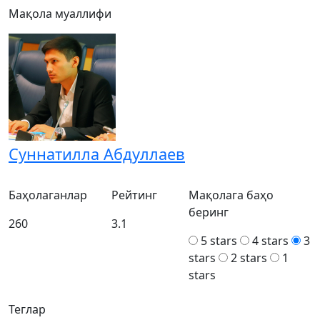
Мақола муаллифи
Суннатилла Абдуллаев
Баҳолаганлар
Рейтинг
Мақолага баҳо
беринг
260
3.1
5 stars
4 stars
3
stars
2 stars
1
stars
Теглар