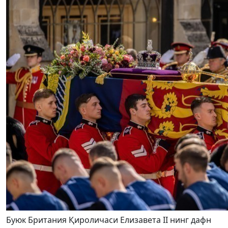
Буюк Британия Қироличаси Елизавета II нинг дафн