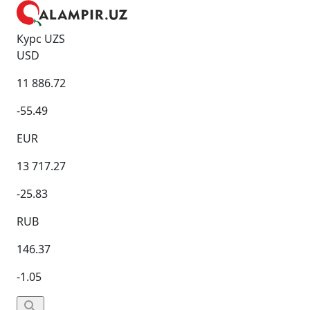
Курс UZS
USD
11 886.72
-55.49
EUR
13 717.27
-25.83
RUB
146.37
-1.05