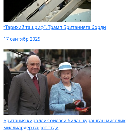
“Тарихий ташриф”. Трамп Британияга борди
17 сентябр 2025
Британия қироллик оиласи билан курашган мисрлик
миллиардер вафот этди