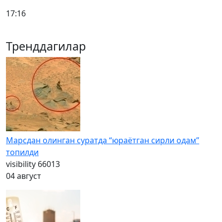
17:16
Тренддагилар
Марсдан олинган суратда “юраётган сирли одам”
топилди
visibility
66013
04 август