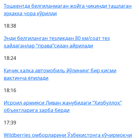
Тошкентда белгиланмаган жойга чиқинди ташлаган
эркакка чора кўрилди
18:38
Энди белгиланган тезликдан 80 км/соат тез
ҳайдаганлар “права”сидан айрилади
18:24
Кичик ҳалқа автомобиль йўлининг бир қисми
вақтинча ёпилади
18:16
Исроил армияси Ливан жанубидаги “Ҳизбуллоҳ”
объектларига зарба берди
17:39
Wildberries омборларини Ўзбекистонга кўчирмоқчи