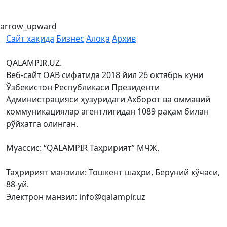
arrow_upward
Сайт хақида
Бизнес
Алоқа
Архив
QALAMPIR.UZ.
Веб-сайт ОАВ сифатида 2018 йил 26 октябрь куни
Ўзбекистон Республикаси Президенти
Администрацияси ҳузуридаги Ахборот ва оммавий
коммуникациялар агентлигидан 1089 рақам билан
рўйхатга олинган.
Муассис: “QALAMPIR Таҳририят” МЧЖ.
Таҳририят манзили: Тошкент шаҳри, Беруний кўчаси,
88-уй.
Электрон манзил: info@qalampir.uz