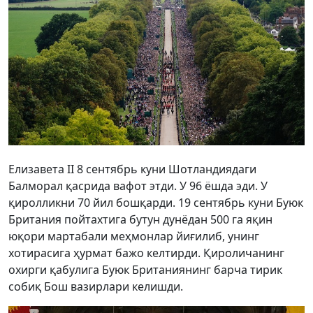
Елизавета II 8 сентябрь куни Шотландиядаги
Балморал қасрида вафот этди. У 96 ёшда эди. У
қиролликни 70 йил бошқарди. 19 сентябрь куни Буюк
Британия пойтахтига бутун дунёдан 500 га яқин
юқори мартабали меҳмонлар йиғилиб, унинг
хотирасига ҳурмат бажо келтирди. Қироличанинг
охирги қабулига Буюк Британиянинг барча тирик
собиқ Бош вазирлари келишди.