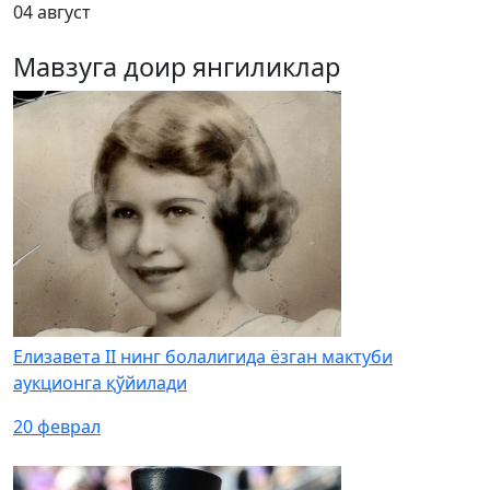
04 август
Мавзуга доир янгиликлар
Елизавета II нинг болалигида ёзган мактуби
аукционга қўйилади
20 феврал