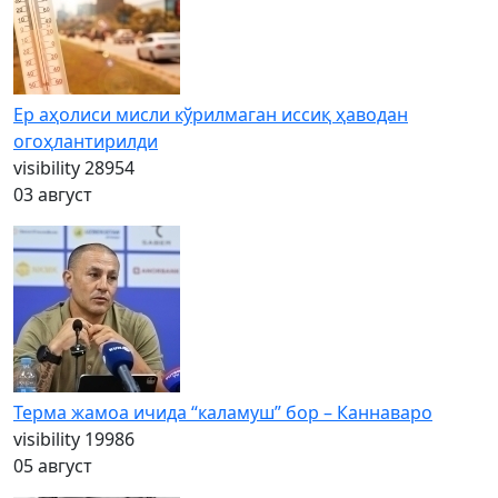
Ер аҳолиси мисли кўрилмаган иссиқ ҳаводан
огоҳлантирилди
visibility
28954
03 август
Терма жамоа ичида “каламуш” бор – Каннаваро
visibility
19986
05 август