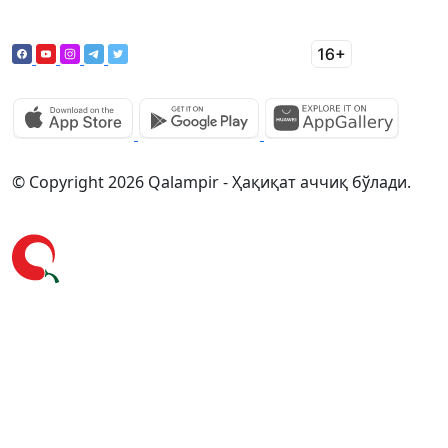
© Copyright 2026 Qalampir - Ҳақиқат аччиқ бўлади.