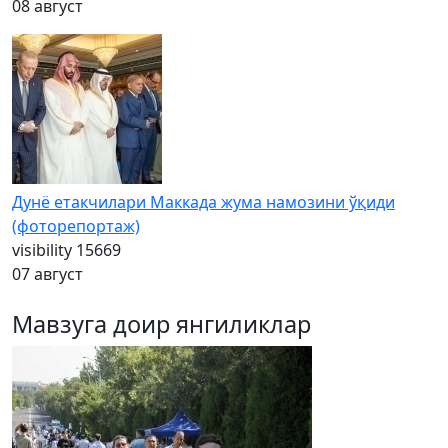
08 август
Дунё етакчилари Маккада жума намозини ўқиди
(фоторепортаж)
visibility
15669
07 август
Мавзуга доир янгиликлар