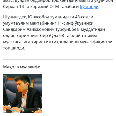
эмас. Бундан олдинроқ Тошкентдаги мактаб ўқувчиси
бирдан 13 та хорижий ОТМ талабаси
бўлганди
.
Шунингдек, Юнусобод туманидаги 43-сонли
умумтаълим мактабининг 11-синф ўқувчиси
Саидкарим Азизжонович Турсунбоев муддатидан
олдин хорижнинг бир йўла 68 та олий таълим
муассасасига кириш имтиҳонларини муваффақиятли
топширди.
Мақола муаллифи