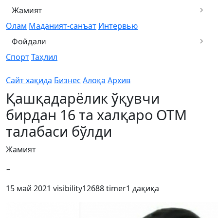
Жамият
Олам
Маданият-санъат
Интервью
Фойдали
Спорт
Таҳлил
Сайт хақида
Бизнес
Алоқа
Архив
Қашқадарёлик ўқувчи
бирдан 16 та халқаро ОТМ
талабаси бўлди
Жамият
−
15 май 2021
visibility
12688
timer
1 дақиқа