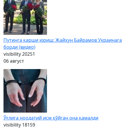
Путинга қарши юриш: Жайҳун Байрамов Украинага
борди (видео)
visibility
20251
06 август
Ўғлига ноодатий исм қўйган она қамалди
visibility
18159