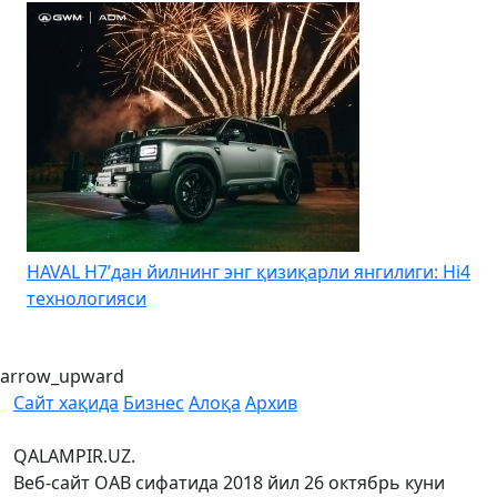
HAVAL H7’дан йилнинг энг қизиқарли янгилиги: Hi4
K
технологияси
arrow_upward
Сайт хақида
Бизнес
Алоқа
Архив
QALAMPIR.UZ.
Веб-сайт ОАВ сифатида 2018 йил 26 октябрь куни