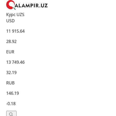
Курс UZS
USD
11 915.64
28.92
EUR
13 749.46
32.19
RUB
146.19
-0.18