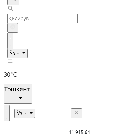
Ўз
30°C
Тошкент
Ўз
11 915.64