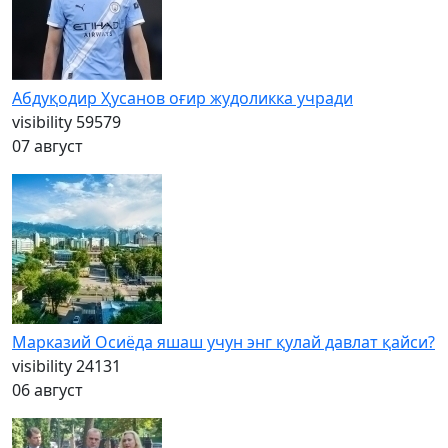
Абдуқодир Ҳусанов оғир жудоликка учради
visibility
59579
07 август
Марказий Осиёда яшаш учун энг қулай давлат қайси?
visibility
24131
06 август