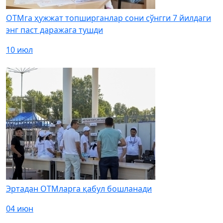
ОТМга ҳужжат топширганлар сони сўнгги 7 йилдаги
энг паст даражага тушди
10 июл
Эртадан ОТМларга қабул бошланади
04 июн