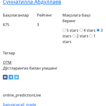
Суннатилла Абдуллаев
Баҳолаганлар
Рейтинг
Мақолага баҳо
беринг
675
3
5 stars
4 stars
3
stars
2 stars
1
stars
Теглар
ОТМ
Дўстларингиз билан улашинг
online_prediction
Live
Барчаси
call_made