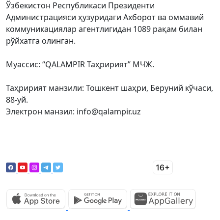
Ўзбекистон Республикаси Президенти
Администрацияси ҳузуридаги Ахборот ва оммавий
коммуникациялар агентлигидан 1089 рақам билан
рўйхатга олинган.
Муассис: “QALAMPIR Таҳририят” МЧЖ.
Таҳририят манзили: Тошкент шаҳри, Беруний кўчаси,
88-уй.
Электрон манзил: info@qalampir.uz