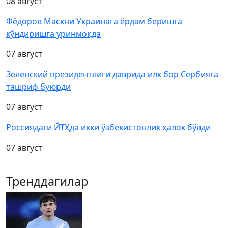
08 август
Фёдоров Маскни Украинага ёрдам беришга
кўндиришга уринмоқда
07 август
Зеленский президентлиги даврида илк бор Сербияга
ташриф буюрди
07 август
Россиядаги ЙТҲда икки ўзбекистонлик ҳалок бўлди
07 август
Тренддагилар