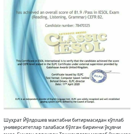
Шуҳрат Йўлдошев мактабни битирмасидан кўплаб
университетлар талабаси бўлган биринчи ўқувчи