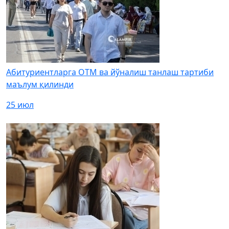
Абитуриентларга ОТМ ва йўналиш танлаш тартиби
маълум қилинди
25 июл