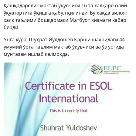
Қашқадарёлик мактаб ўқувчиси 16 та халқаро олий
ўқув юртига ўқишга қабул қилинди. Бу ҳақда вилоят
халқ таълими бошқармаси Матбуот хизмати хабар
берди.
Унга кўра, Шуҳрат Йўлдошев Қарши шаҳридаги 44-
умумий ўрта таълим мактаб ўқувчиси ва ўз устида
мунтазам ишлаб келмоқда.