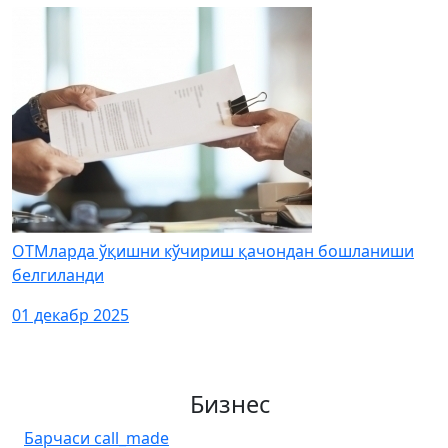
ОТМларда ўқишни кўчириш қачондан бошланиши
белгиланди
01 декабр 2025
Бизнес
Барчаси
call_made