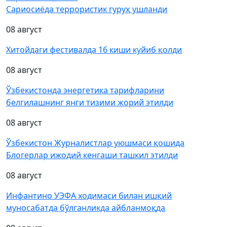
Сариосиёда террористик гуруҳ ушланди
08 август
Хитойдаги фестивалда 16 киши куйиб қолди
08 август
Ўзбекистонда энергетика тарифларини
белгилашнинг янги тизими жорий этилди
08 август
Ўзбекистон Журналистлар уюшмаси қошида
Блогерлар ижодий кенгаши ташкил этилди
08 август
Инфантино УЭФА ходимаси билан ишқий
муносабатда бўлганликда айбланмоқда