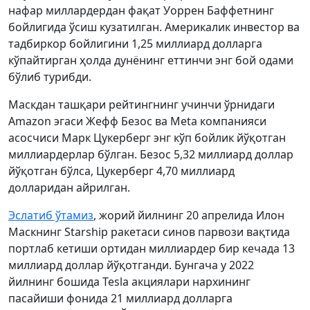
нафар миллардердан фақат Уоррен Баффетнинг
бойлигида ўсиш кузатилган. Америкалик инвестор ва
тадбиркор бойлигини 1,25 миллиард долларга
кўпайтирган ҳолда дунёнинг еттинчи энг бой одами
бўлиб турибди.
Маскдан ташқари рейтингнинг учинчи ўрнидаги
Amazon эгаси Жефф Безос ва Meta компанияси
асосчиси Марк Цукерберг энг кўп бойлик йўқотган
миллиардерлар бўлган. Безос 5,32 миллиард доллар
йўқотган бўлса, Цукерберг 4,70 миллиард
долларидан айрилган.
Эслатиб ўтамиз
, жорий йилнинг 20 апрелида Илон
Маскнинг Starship ракетаси синов парвози вақтида
портлаб кетиши ортидан миллиардер бир кечада 13
миллиард доллар йўқотганди. Бунгача у 2022
йилнинг бошида Tesla акциялари нархининг
пасайиши фонида 21 миллиард долларга