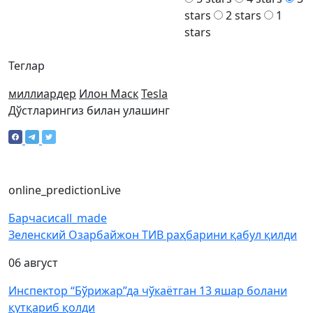
stars
2 stars
1
stars
Теглар
миллиардер
Илон Маск
Tesla
Дўстларингиз билан улашинг
online_prediction
Live
Барчаси
call_made
Зеленский Озарбайжон ТИВ раҳбарини қабул қилди
06 август
Инспектор “Бўрижар”да чўкаётган 13 яшар болани
қутқариб қолди