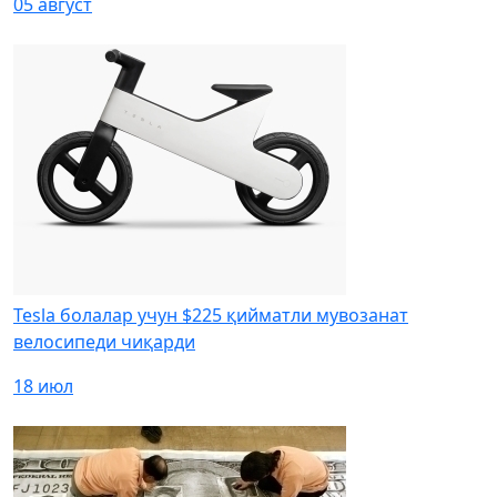
05 август
Tesla болалар учун $225 қийматли мувозанат
велосипеди чиқарди
18 июл