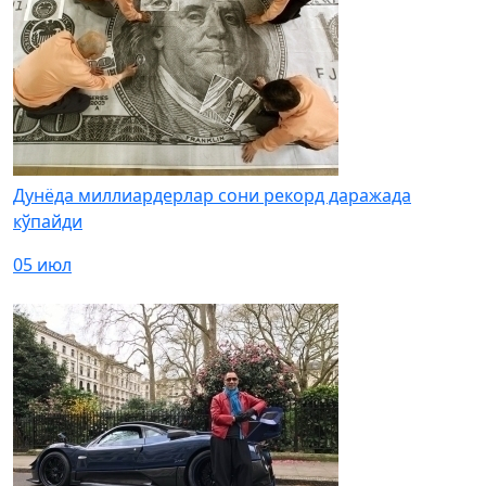
Дунёда миллиардерлар сони рекорд даражада
кўпайди
05 июл