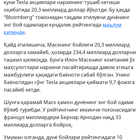
куни Tesla акциялари нархининг тушиб кетиши
оқибатида 20,3 миллиард доллар йўқотди. Бу ҳақда
“Bloomberg” томонидан тақдим этилувчи дунёнинг
энг бой одамлари кундалик рейтингида
маълум
қилинди
.
Қайд этилишича, Маскнинг бойлиги 20,3 миллиард
долларга камайиб, ҳозирда 234,4 миллиард долларни
ташкил қилмоқда. Бунга Илон Маскнинг компания ўз
маҳсулотлари нархини пасайтиришда давом этишга
мажбурлиги ҳақидаги баёноти сабаб бўлган. Унинг
баёнотидан сўнг Tesla акциялари қиймати 9,7 фоизга
пасайиб кетди.
Шунга қарамай Маск ҳамон дунёнинг энг бой одами
бўлиб турибди. У рейтингнинг иккинчи поғонасидаги
француз миллиардери Бернар Арнодан нақд 33
миллиард долларга бойроқ.
Умуман олганда, дунё бойлари рейтингидаги 10