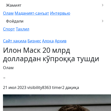
Жамият
Олам
Маданият-санъат
Интервью
Фойдали
Спорт
Таҳлил
Сайт хақида
Бизнес
Алоқа
Архив
Илон Маск 20 млрд
доллардан кўпроққа тушди
Олам
−
21 июл 2023
visibility
8363
timer
2 дақиқа