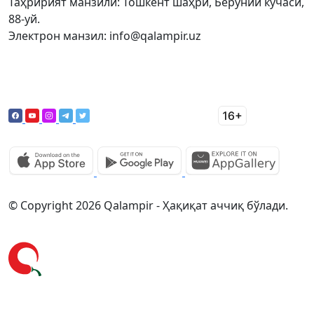
Таҳририят манзили: Тошкент шаҳри, Беруний кўчаси,
88-уй.
Электрон манзил: info@qalampir.uz
© Copyright 2026 Qalampir - Ҳақиқат аччиқ бўлади.