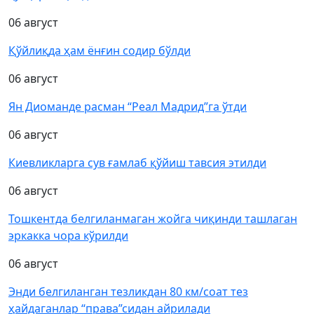
06 август
Қўйлиқда ҳам ёнғин содир бўлди
06 август
Ян Диоманде расман “Реал Мадрид”га ўтди
06 август
Киевликларга сув ғамлаб қўйиш тавсия этилди
06 август
Тошкентда белгиланмаган жойга чиқинди ташлаган
эркакка чора кўрилди
06 август
Энди белгиланган тезликдан 80 км/соат тез
ҳайдаганлар “права”сидан айрилади