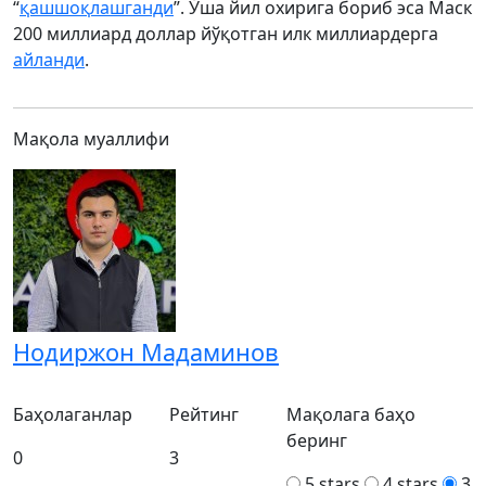
“
қашшоқлашганди
”. Ўша йил охирига бориб эса Маск
200 миллиард доллар йўқотган илк миллиардерга
айланди
.
Мақола муаллифи
Нодиржон Мадаминов
Баҳолаганлар
Рейтинг
Мақолага баҳо
беринг
0
3
5 stars
4 stars
3