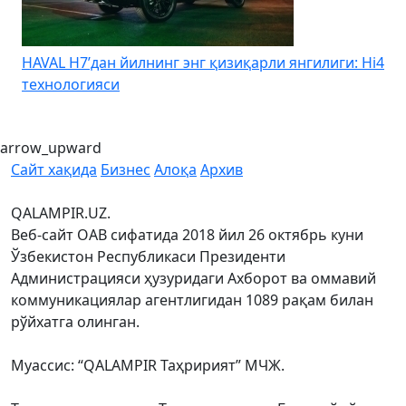
HAVAL H7’дан йилнинг энг қизиқарли янгилиги: Hi4
K
технологияси
arrow_upward
Сайт хақида
Бизнес
Алоқа
Архив
QALAMPIR.UZ.
Веб-сайт ОАВ сифатида 2018 йил 26 октябрь куни
Ўзбекистон Республикаси Президенти
Администрацияси ҳузуридаги Ахборот ва оммавий
коммуникациялар агентлигидан 1089 рақам билан
рўйхатга олинган.
Муассис: “QALAMPIR Таҳририят” МЧЖ.