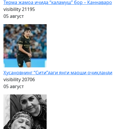
Терма жамоа ичида “каламуш” бор – Каннаваро
visibility
21195
05 август
Ҳусановнинг “Сити”даги янги маоши очиқланди
visibility
20706
05 август