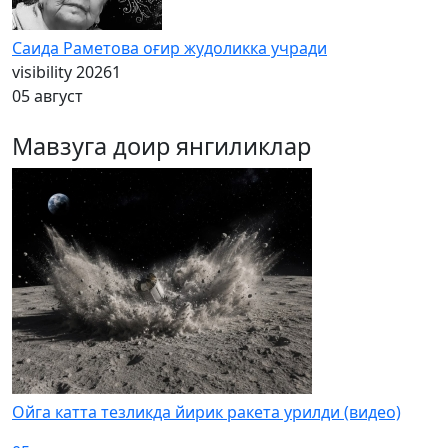
Саида Раметова оғир жудоликка учради
visibility
20261
05 август
Мавзуга доир янгиликлар
Ойга катта тезликда йирик ракета урилди (видео)