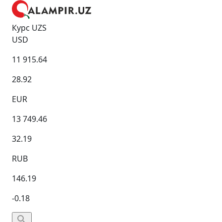
Курс UZS
USD
11 915.64
28.92
EUR
13 749.46
32.19
RUB
146.19
-0.18