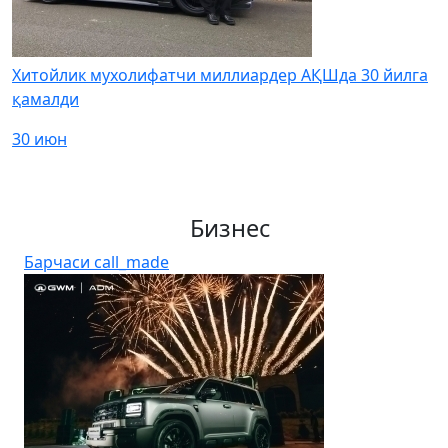
Хитойлик мухолифатчи миллиардер АҚШда 30 йилга
қамалди
30 июн
Бизнес
Барчаси
call_made