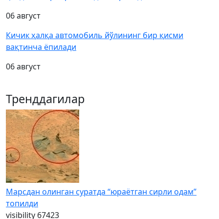
06 август
Кичик ҳалқа автомобиль йўлининг бир қисми
вақтинча ёпилади
06 август
Тренддагилар
Марсдан олинган суратда “юраётган сирли одам”
топилди
visibility
67423