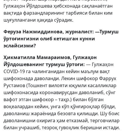
Гулжаҳон Йўлдошева ҳибсхонада сақланаётган
вақтида фарзандларининг тарбияси билан ким
шуғуллангани ҳақида сўрадик.
Феруза Нажмиддинова, журналист: —Турмуш
ўртоғингизни олиб кетишган кунни
эслайсизми?
Ҳикматилла Мамараимов, Гулжаҳон
Йўлдошеванинг турмуш ўртоғи:
— Гулжаҳон
COVID-19 га чалинганидан кейин маълум вақт
шифохонада даволанди. Лекин шифокор Фаррух
Рустамов (Тошкент вилояти юқумли касалликлар
шифохонасида коронавирусдан даволаниб, сўнг
вафот этган шифокор – таҳр.) билан бўлган
воқеалардан кейин, унга кўп қўнғироқлар бўлди,
даволаниш жараёнида безовта қилишди. Шу боис
даволанишни охирига ҳам етказмай, терговчилар
билан учрашиб, тезроқ гувоҳлик беришни истади.