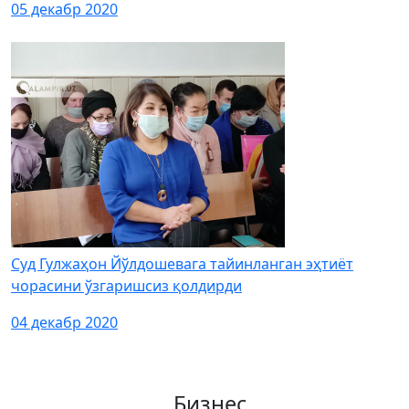
05 декабр 2020
Суд Гулжаҳон Йўлдошевага тайинланган эҳтиёт
чорасини ўзгаришсиз қолдирди
04 декабр 2020
Бизнес