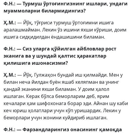
Ф.Н.: — Турмуш ўртоғингизнинг ишлари, ундаги
муаммоларни билармидингиз?
Ҳ.М.:
— Йўқ, тўғриси турмуш ўртоғимни ишига
аралашмайман. Лекин ўз ишини яхши кўриши, доим
ишига сидқидилдан ёндашишини биламан.
Ф.Н.: — Сиз уларга қўйилган айбловлар рост
эканига ва у шундай қалтис ҳаракатлар
қилишига ишонасизми?
Ҳ.М.:
— Йўқ. Гулжаҳон бундай иш қилмайди. Мен у
билан неча йилдан буён яшаб келяпман ва унинг
қандай эканини яхши биламан. У доим ҳалол
ишлаган. Керак бўлса беморларим деб, ярим
кечалари ҳам шифохонага борар эди. Айнан шу каби
кеч юриш ҳолатлари учун кўп уришардик. Лекин у
беморлари учун жонини куйдириб ишлаган.
Ф.Н.: — Фарзандларингиз онасининг қамоқда