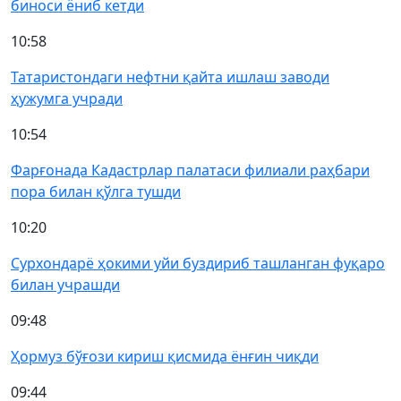
биноси ёниб кетди
10:58
Татаристондаги нефтни қайта ишлаш заводи
ҳужумга учради
10:54
Фарғонада Кадастрлар палатаси филиали раҳбари
пора билан қўлга тушди
10:20
Сурхондарё ҳокими уйи буздириб ташланган фуқаро
билан учрашди
09:48
Ҳормуз бўғози кириш қисмида ёнғин чиқди
09:44