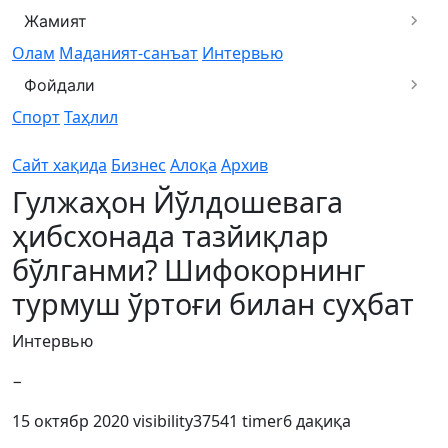
Жамият
Олам
Маданият-санъат
Интервью
Фойдали
Спорт
Таҳлил
Сайт хақида
Бизнес
Алоқа
Архив
Гулжаҳон Йўлдошевага
ҳибсхонада тазйиқлар
бўлганми? Шифокорнинг
турмуш ўртоғи билан суҳбат
Интервью
−
15 октябр 2020
visibility
37541
timer
6 дақиқа