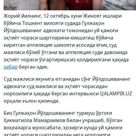
Жорий йилнинг, 12 октябрь куни Жиноят ишлари
бўйича Тошкент вилояти судида Гулжаҳон
Йўлдошеванинг адвокати томонидан уй қамоғи
эҳтиёт чораси шартларини юмшатиш бўйича
киритган аппеляция шикояти асосида ёпиқ суд
мажлиси бўлиб ўтгани ва аппеляция суди давомида
эҳтиёт чораси ўзгартиришсиз қолдирилгани ҳақида
хабар
берган эдик.
Суд мажлиси якунига етганидан сўнг Йўлдошеванинг
адвокати суд мажлиси ва эҳтиёт чорасидан
норозилиги ҳақида берган интервьюси QALAMPIR.UZ
орқали эълон қилинди.
Биз Гулжаҳон Йўлдошеванинг турмуш ўртоғи
Ҳикматилла Мамараимов билан учрашиб, бўлган
воқеаларга муносабати, ҳозирги кунда уй қамоғи
эҳтиёт чораси шартларидан нега норозилги,