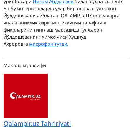
ўринбосари
Низом Абдуллаев
билан суҳбатлашдик.
Ушбу интервьюларда улар бир овозда Гулжаҳон
Йўлдошевани айблаган. QALAMPIR.UZ воқеаларга
янада аниқлик киритиш, иккинчи тарафнинг
фикрларини тинглаш мақсадида Гулжаҳон
Йўлдошеванинг ҳимоячиси Хушнуд
Ахроровга
микрофон тутди
.
Мақола муаллифи
Qalampir.uz Tahririyati