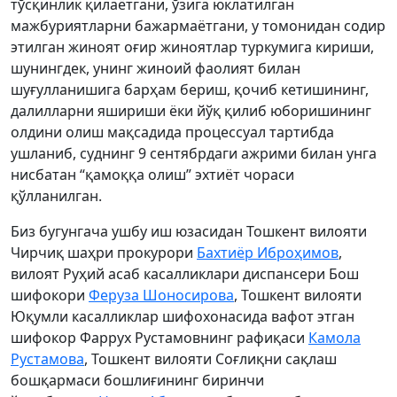
тўсқинлик қилаётгани, ўзига юклатилган
мажбуриятларни бажармаётгани, у томонидан содир
этилган жиноят оғир жиноятлар туркумига кириши,
шунингдек, унинг жиноий фаолият билан
шуғулланишига барҳам бериш, қочиб кетишининг,
далилларни яшириши ёки йўқ қилиб юборишининг
олдини олиш мақсадида процессуал тартибда
ушланиб, суднинг 9 сентябрдаги ажрими билан унга
нисбатан “қамоққа олиш” эхтиёт чораси
қўлланилган.
Биз бугунгача ушбу иш юзасидан Тошкент вилояти
Чирчиқ шаҳри прокурори
Бахтиёр Иброҳимов
,
вилоят Руҳий асаб касалликлари диспансери Бош
шифокори
Феруза Шоносирова
, Тошкент вилояти
Юқумли касалликлар шифохонасида вафот этган
шифокор Фаррух Рустамовнинг рафиқаси
Камола
Рустамова
, Тошкент вилояти Соғлиқни сақлаш
бошқармаси бошлиғининг биринчи