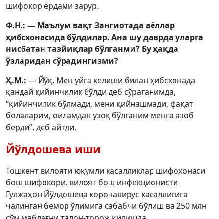
шифокор ёрдами зарур.
Ф.Н.: — Маълум вақт Зангиотада аёллар
ҳибсхонасида бўлдилар. Ана шу даврда уларга
нисбатан тазйиқлар бўлганми? Бу ҳақда
ўзларидан сўрадингизми?
Ҳ.М.:
— Йўқ. Мен уйга келиши билан ҳибсхонада
қандай қийинчилик бўлди деб сўраганимда,
“қийинчилик бўлмади, мени қийнашмади, фақат
болаларим, оиламдан узоқ бўлганим менга азоб
берди”, деб айтди.
Йўлдошева иши
Тошкент вилояти юқумли касалликлар шифохонаси
бош шифокори, вилоят бош инфекционисти
Гулжаҳон Йўлдошева коронавирус касаллигига
чалинган бемор ўлимига сабабчи бўлиш ва 250 млн
сўм маблағни талон-торож қилишда