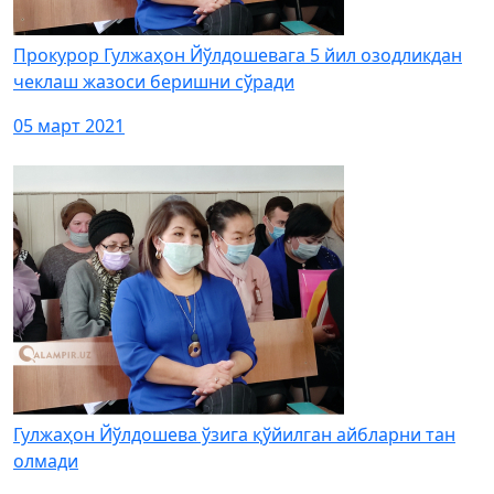
Прокурор Гулжаҳон Йўлдошевага 5 йил озодликдан
чеклаш жазоси беришни сўради
05 март 2021
Гулжаҳон Йўлдошева ўзига қўйилган айбларни тан
олмади