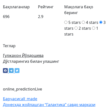
Баҳолаганлар
Рейтинг
Мақолага баҳо
беринг
696
2.9
5 stars
4 stars
3
stars
2 stars
1
stars
Теглар
Гулжаҳон Йўлдошева
Дўстларингиз билан улашинг
online_prediction
Live
Барчаси
call_made
Донескда жойлашган “Галактика” савдо маркази