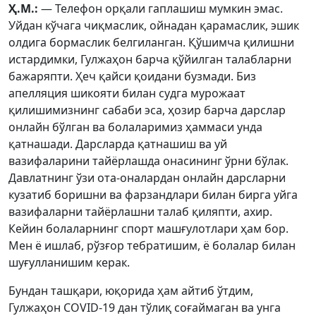
Ҳ.М.:
— Телефон орқали гаплашиш мумкин эмас.
Уйдан кўчага чиқмаслик, ойнадан қарамаслик, эшик
олдига бормаслик белгиланган. Қўшимча қилишни
истардимки, Гулжаҳон барча қўйилган талабларни
бажаряпти. Ҳеч қайси қоидани бузмади. Биз
апелляция шикояти билан судга мурожаат
қилишимизнинг сабаби эса, ҳозир барча дарслар
онлайн бўлган ва болаларимиз ҳаммаси унда
қатнашади. Дарсларда қатнашиш ва уй
вазифаларини тайёрлашда онасининг ўрни бўлак.
Давлатнинг ўзи ота-оналардан онлайн дарсларни
кузатиб боришни ва фарзандлари билан бирга уйга
вазифаларни тайёрлашни талаб қиляпти, ахир.
Кейин болаларнинг спорт машғулотлари ҳам бор.
Мен ё ишлаб, рўзғор тебратишим, ё болалар билан
шуғулланишим керак.
Бундан ташқари, юқорида ҳам айтиб ўтдим,
Гулжаҳон COVID-19 дан тўлиқ соғаймаган ва унга