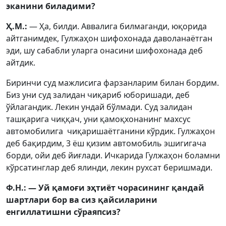
эканини биладими?
Ҳ.М.:
— Ҳа, билди. Аввалига билмаганди, юқорида
айтганимдек, Гулжаҳон шифохонада даволанаётган
эди, шу сабабли уларга онасини шифохонада деб
айтдик.
Биринчи суд мажлисига фарзанларим билан бордим.
Биз уни суд залидан чиқариб юборишади, деб
ўйлагандик. Лекин ундай бўлмади. Суд залидан
ташқарига чиққач, уни қамоқхонанинг махсус
автомобилига чиқаришаётганини кўрдик. Гулжаҳон
деб бақирдим, 3 ёш қизим автомобиль эшигигача
борди, ойи деб йиғлади. Ичкарида Гулжаҳон боламни
кўрсатинглар деб ялинди, лекин рухсат беришмади.
Ф.Н.: — Уй қамоғи эҳтиёт чорасининг қандай
шартлари бор ва сиз қайсиларини
енгиллатишни сўраяпсиз?