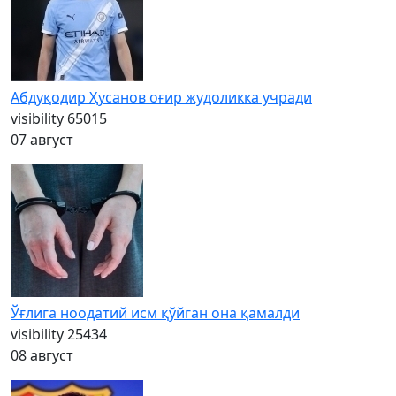
Абдуқодир Ҳусанов оғир жудоликка учради
visibility
65015
07 август
Ўғлига ноодатий исм қўйган она қамалди
visibility
25434
08 август