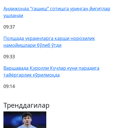
Андижонда “гашиш” сотишга уринган йигитлар
ушланди
09:37
Полшада украинларга қарши норозилик
намойишлари бўлиб ўтди
09:33
Варшавада Қуролли Кучлар куни парадига
тайёргарлик кўрилмоқда
09:14
Тренддагилар