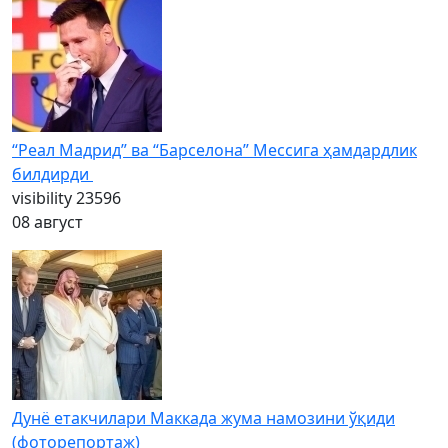
“Реал Мадрид” ва “Барселона” Мессига ҳамдардлик
билдирди
visibility
23596
08 август
Дунё етакчилари Маккада жума намозини ўқиди
(фоторепортаж)