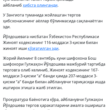
айбланиб
ҳибсга олинганди
.
У Зангиота туманида жойлашган тергов
ҳибсхонасининг аёллар бўлинмасида сақланаётган
эди.
Йўлдошевага нисбатан Ўзбекистон Республикаси
Жиноят кодексининг 116-моддаси 3-қисми билан
жиноят иши
қўзғатилган эди
.
Жорий йилнинг 8 сентябрь куни шифохона Бош
шифокори Гулжаҳон Йўлдошева мажбурий тартибда
терговга олиб келиниб, Жиноят кодексининг 167-
моддаси 3-қисми “а” банди ҳамда 207-моддаси 3-
қисми “а” банди билан айбланувчи тариқасида ишда
иштирок этишга жалб этилган.
Прокуратура баёнотига кўра, айбланувчи Гулжаҳон
Йўлдошева тергов ҳаракатларини амалга оширишга