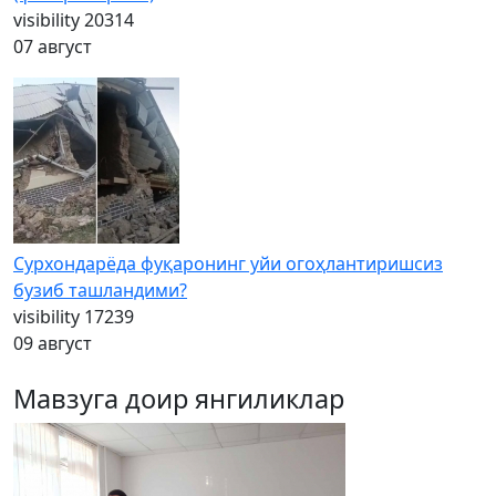
visibility
20314
07 август
Сурхондарёда фуқаронинг уйи огоҳлантиришсиз
бузиб ташландими?
visibility
17239
09 август
Мавзуга доир янгиликлар