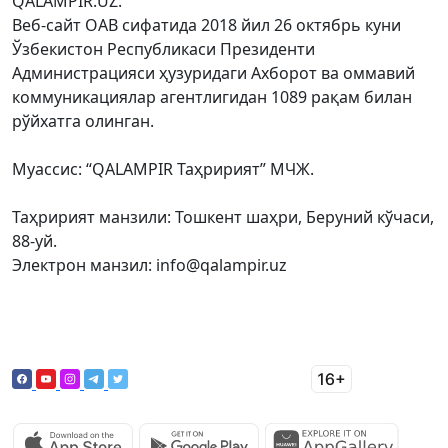
QALAMPIR.UZ.
Веб-сайт ОАВ сифатида 2018 йил 26 октябрь куни
Ўзбекистон Республикаси Президенти
Администрацияси ҳузуридаги Ахборот ва оммавий
коммуникациялар агентлигидан 1089 рақам билан
рўйхатга олинган.
Муассис: “QALAMPIR Таҳририят” МЧЖ.
Таҳририят манзили: Тошкент шаҳри, Беруний кўчаси,
88-уй.
Электрон манзил: info@qalampir.uz