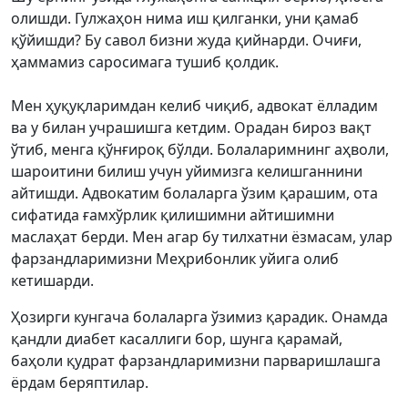
олишди. Гулжаҳон нима иш қилганки, уни қамаб
қўйишди? Бу савол бизни жуда қийнарди. Очиғи,
ҳаммамиз саросимага тушиб қолдик.
Мен ҳуқуқларимдан келиб чиқиб, адвокат ёлладим
ва у билан учрашишга кетдим. Орадан бироз вақт
ўтиб, менга қўнғироқ бўлди. Болаларимнинг аҳволи,
шароитини билиш учун уйимизга келишганнини
айтишди. Адвокатим болаларга ўзим қарашим, ота
сифатида ғамхўрлик қилишимни айтишимни
маслаҳат берди. Мен агар бу тилхатни ёзмасам, улар
фарзандларимизни Меҳрибонлик уйига олиб
кетишарди.
Ҳозирги кунгача болаларга ўзимиз қарадик. Онамда
қандли диабет касаллиги бор, шунга қарамай,
баҳоли қудрат фарзандларимизни парваришлашга
ёрдам беряптилар.