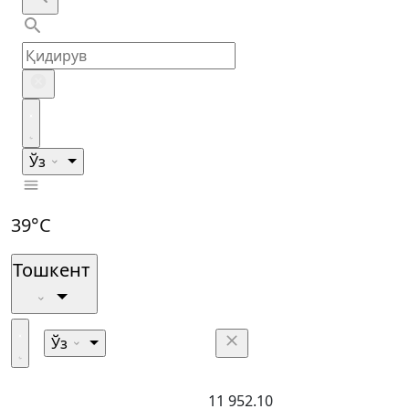
Ўз
39°C
Тошкент
Ўз
11 952.10