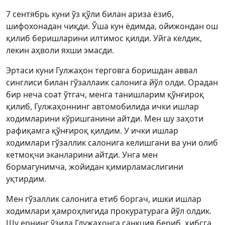
7 сентябрь куни ўз қўли билан ариза ёзиб,
шифохонадан чиқди. Ўша кун ёдимда, ойижондан ош
қилиб беришларини илтимос қилди. Уйга келдик,
лекин аҳволи яхши эмасди.
Эртаси куни Гулжаҳон терговга боришдан аввал
синглиси билан гўзаллаик салонига йўл олди. Орадан
бир неча соат ўтгач, менга танишларим қўнғироқ
қилиб, Гулжаҳоннинг автомобилида ички ишлар
ходимларини кўришганини айтди. Мен шу заҳоти
рафиқамга қўнғироқ қилдим. У ички ишлар
ходимлари гўзаллик салонига келишгани ва уни олиб
кетмоқчи эканларини айтди. Унга мен
бормагунимча, жойидан қимирламаслигини
уқтирдим.
Мен гўзаллик салонига етиб боргач, ишки ишлар
ходимлари ҳамроҳлигида прокуратурага йўл олдик.
Шу ернинг ўзида Глужаҳонга санкция бериб, ҳибсга