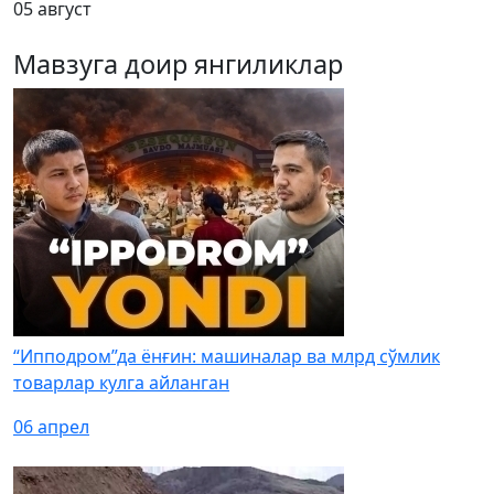
05 август
Мавзуга доир янгиликлар
“Ипподром”да ёнғин: машиналар ва млрд сўмлик
товарлар кулга айланган
06 апрел