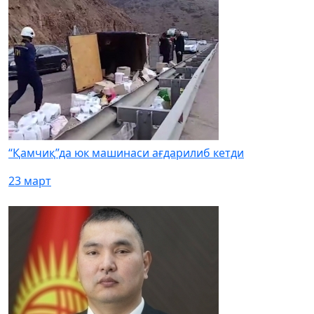
“Қамчиқ”да юк машинаси ағдарилиб кетди
23 март