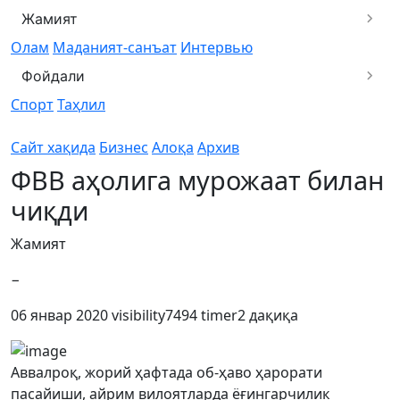
Жамият
Олам
Маданият-санъат
Интервью
Фойдали
Спорт
Таҳлил
Сайт хақида
Бизнес
Алоқа
Архив
ФВВ аҳолига мурожаат билан
чиқди
Жамият
−
06 январ 2020
visibility
7494
timer
2 дақиқа
Аввалроқ, жорий ҳафтада об-ҳаво ҳарорати
пасайиши, айрим вилоятларда ёғингарчилик