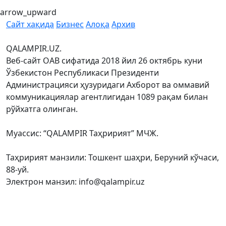
arrow_upward
Сайт хақида
Бизнес
Алоқа
Архив
QALAMPIR.UZ.
Веб-сайт ОАВ сифатида 2018 йил 26 октябрь куни
Ўзбекистон Республикаси Президенти
Администрацияси ҳузуридаги Ахборот ва оммавий
коммуникациялар агентлигидан 1089 рақам билан
рўйхатга олинган.
Муассис: “QALAMPIR Таҳририят” МЧЖ.
Таҳририят манзили: Тошкент шаҳри, Беруний кўчаси,
88-уй.
Электрон манзил: info@qalampir.uz