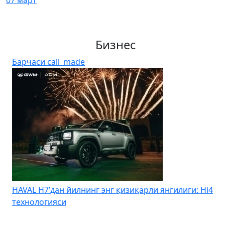
07 март
Бизнес
Барчаси
call_made
4
Kia Uzbekistan – Kia Sonet учун йиллик 0% дан
бошланадиган муддатли тўловни эълон қилди