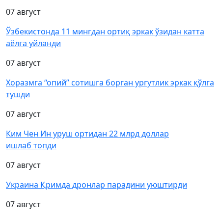
07 август
Ўзбекистонда 11 мингдан ортиқ эркак ўзидан катта
аёлга уйланди
07 август
Хоразмга “опий” сотишга борган ургутлик эркак қўлга
тушди
07 август
Ким Чен Ин уруш ортидан 22 млрд доллар
ишлаб топди
07 август
Украина Қримда дронлар парадини уюштирди
07 август