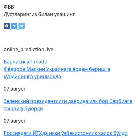
ФВВ
Дўстларингиз билан улашинг
online_prediction
Live
Барчаси
call_made
Фёдоров Маскни Украинага ёрдам беришга
кўндиришга уринмоқда
07 август
Зеленский президентлиги даврида илк бор Сербияга
ташриф буюрди
07 август
Россиядаги ЙТҲда икки ўзбекистонлик ҳалок бўлди