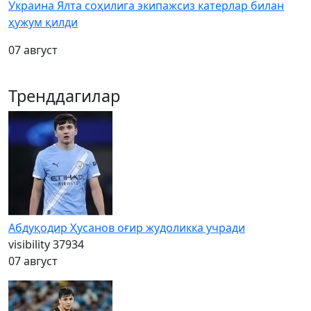
Украина Ялта соҳилига экипажсиз катерлар билан
ҳужум қилди
07 август
Тренддагилар
Абдуқодир Ҳусанов оғир жудоликка учради
visibility
37934
07 август