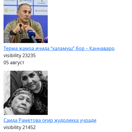
Терма жамоа ичида “каламуш” бор – Каннаваро
visibility
23235
05 август
Саида Раметова оғир жудоликка учради
visibility
21452