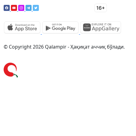
© Copyright 2026 Qalampir - Ҳақиқат аччиқ бўлади.