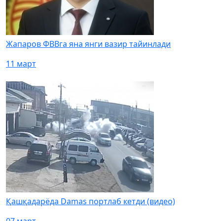
Жапаров ФВВга яна янги вазир тайинлади
11 март
Қашқадарёда Damas портлаб кетди (видео)