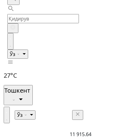
Ўз
27°C
Тошкент
Ўз
11 915.64