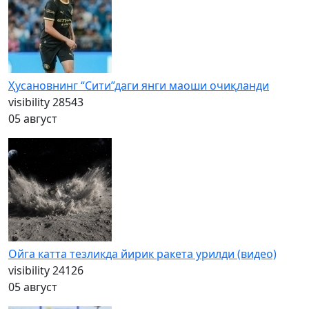
Ҳусановнинг “Сити”даги янги маоши очиқланди
visibility
28543
05 август
Ойга катта тезликда йирик ракета урилди (видео)
visibility
24126
05 август