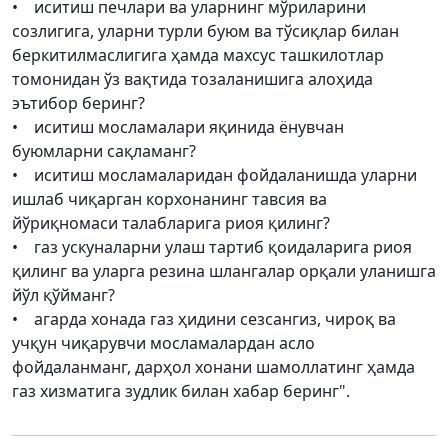
• иситиш печлари ва уларнинг мўриларини
созлигига, уларни турли буюм ва тўсиқлар билан
беркитилмаслигига ҳамда махсус ташкилотлар
томонидан ўз вақтида тозаланишига алоҳида
эътибор беринг?
• иситиш мосламалари яқинида ёнувчан
буюмларни сақламанг?
• иситиш мосламаларидан фойдаланишда уларни
ишлаб чиқарган корхонанинг тавсия ва
йўриқномаси талабларига риоя қилинг?
• газ ускуналарни улаш тартиб қоидаларига риоя
қилинг ва уларга резина шлангалар орқали уланишга
йўл қўйманг?
• агарда хонада газ ҳидини сезсангиз, чироқ ва
учқун чиқарувчи мосламалардан асло
фойдаланманг, дарҳол хонани шамоллатинг ҳамда
газ хизматига зудлик билан хабар беринг".