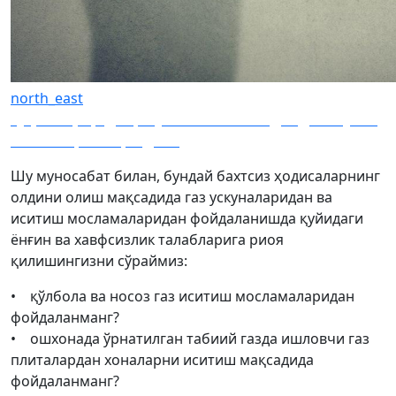
north_east
Туҳмат ҳақида қонунчилик нима дейди ва унга
жавобгарлик қандай?
Шу муносабат билан, бундай бахтсиз ҳодисаларнинг
олдини олиш мақсадида газ ускуналаридан ва
иситиш мосламаларидан фойдаланишда қуйидаги
ёнғин ва хавфсизлик талабларига риоя
қилишингизни сўраймиз:
• қўлбола ва носоз газ иситиш мосламаларидан
фойдаланманг?
• ошхонада ўрнатилган табиий газда ишловчи газ
плиталардан хоналарни иситиш мақсадида
фойдаланманг?