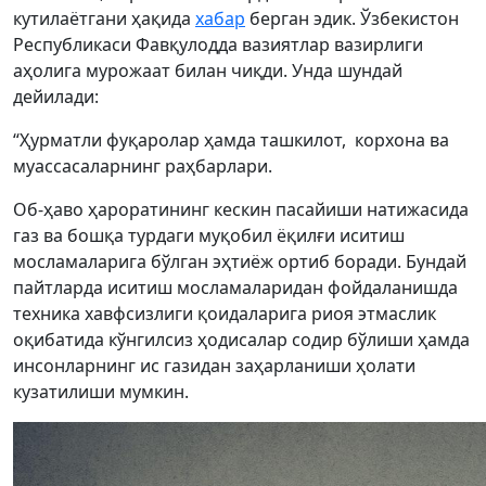
кутилаётгани ҳақида
хабар
берган эдик. Ўзбекистон
Республикаси Фавқулодда вазиятлар вазирлиги
аҳолига мурожаат билан чиқди. Унда шундай
дейилади:
“Ҳурматли фуқаролар ҳамда ташкилот, корхона ва
муассасаларнинг раҳбарлари.
Об-ҳаво ҳароратининг кескин пасайиши натижасида
газ ва бошқа турдаги муқобил ёқилғи иситиш
мосламаларига бўлган эҳтиёж ортиб боради. Бундай
пайтларда иситиш мосламаларидан фойдаланишда
техника хавфсизлиги қоидаларига риоя этмаслик
оқибатида кўнгилсиз ҳодисалар содир бўлиши ҳамда
инсонларнинг ис газидан заҳарланиши ҳолати
кузатилиши мумкин.