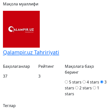
Мақола муаллифи
Qalampir.uz Tahririyati
Баҳолаганлар
Рейтинг
Мақолага баҳо
беринг
37
3
5 stars
4 stars
3
stars
2 stars
1
stars
Теглар