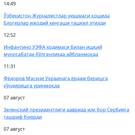
14:49
Ўзбекистон Журналистлар уюшмаси қошида
Блогерлар ижодий кенгаши ташкил этилди
12:52
Инфантино УЭФА ходимаси билан ишқий
муносабатда бўлганликда айбланмоқда
11:31
Фёдоров Маскни Украинага ёрдам беришга
кўндиришга уринмоқда
07 август
Зеленский президентлиги даврида илк бор Сербияга
ташриф буюрди
07 август