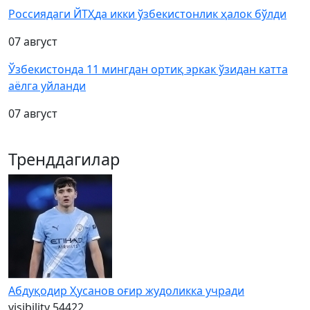
Россиядаги ЙТҲда икки ўзбекистонлик ҳалок бўлди
07 август
Ўзбекистонда 11 мингдан ортиқ эркак ўзидан катта
аёлга уйланди
07 август
Тренддагилар
Абдуқодир Ҳусанов оғир жудоликка учради
visibility
54422