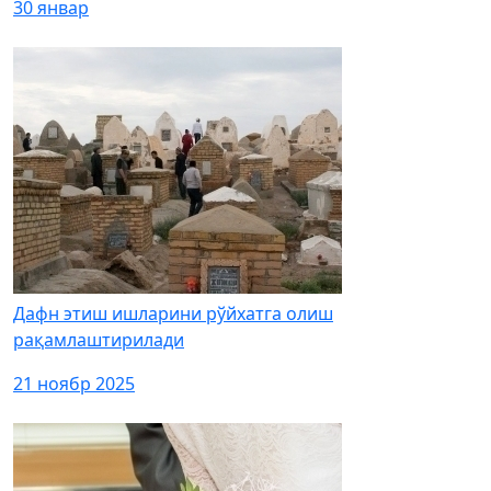
30 январ
Дафн этиш ишларини рўйхатга олиш
рақамлаштирилади
21 ноябр 2025