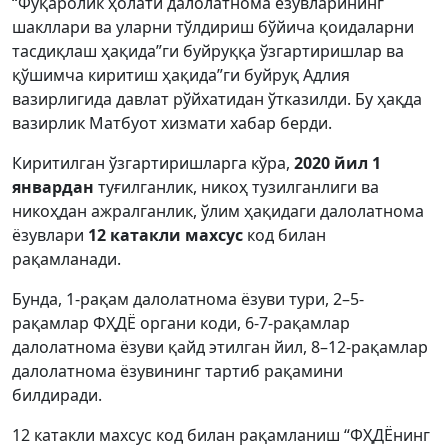
“Фуқаролик ҳолати далолатнома ёзувларининг
шакллари ва уларни тўлдириш бўйича қоидаларни
тасдиқлаш ҳақида”ги буйруққа ўзгартиришлар ва
қўшимча киритиш ҳақида”ги буйруқ Адлия
вазирлигида давлат рўйхатидан ўтказилди. Бу ҳақда
вазирлик Матбуот хизмати хабар берди.
Киритилган ўзгартиришларга кўра,
2020 йил 1
январдан
туғилганлик, никоҳ тузилганлиги ва
никоҳдан ажралганлик, ўлим ҳақидаги далолатнома
ёзувлари
12 катакли махсус
код билан
рақамланади.
Бунда, 1-рақам далолатнома ёзуви тури, 2–5-
рақамлар ФҲДЁ органи коди, 6-7-рақамлар
далолатнома ёзуви қайд этилган йил, 8–12-рақамлар
далолатнома ёзувининг тартиб рақамини
билдиради.
12 катакли махсус код билан рақамланиш “ФҲДЁнинг