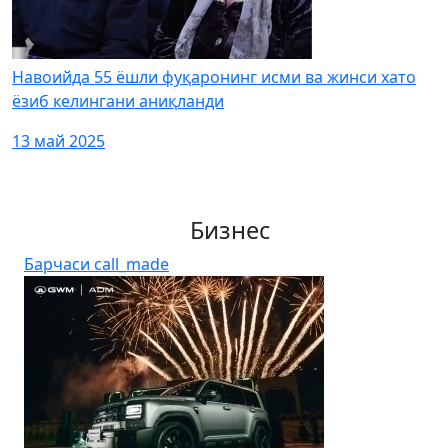
Навоийда 55 ёшли фуқаронинг исми ва жинси хато
ёзиб келингани аниқланди
13 май 2025
Бизнес
Барчаси
call_made