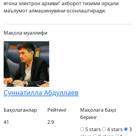
ягона электрон архиви” ахборот тизими орқали
маълумот алмашинувини осонлаштиради.
Мақола муаллифи
Суннатилла Абдуллаев
Баҳолаганлар
Рейтинг
Мақолага баҳо
беринг
41
2.9
5 stars
4 stars
3