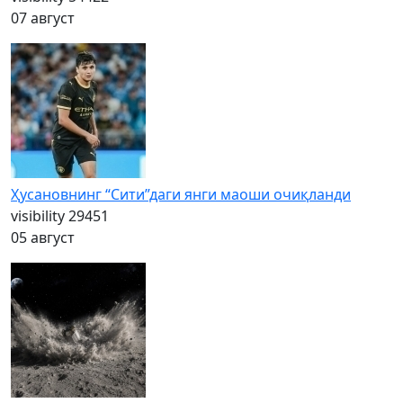
07 август
Ҳусановнинг “Сити”даги янги маоши очиқланди
visibility
29451
05 август