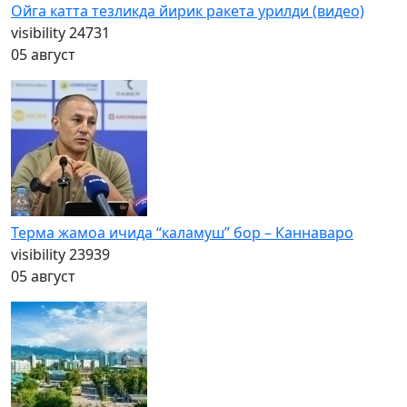
Ойга катта тезликда йирик ракета урилди (видео)
visibility
24731
05 август
Терма жамоа ичида “каламуш” бор – Каннаваро
visibility
23939
05 август