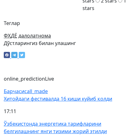
stars
2 stars
1
stars
Теглар
ФҲДЁ
далолатнома
Дўстларингиз билан улашинг
online_prediction
Live
Барчаси
call_made
Хитойдаги фестивалда 16 киши куйиб қолди
17:11
Ўзбекистонда энергетика тарифларини
белгилашнинг янги тизими жорий этилди