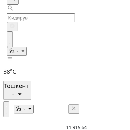
Ўз
38°C
Тошкент
Ўз
11 915.64