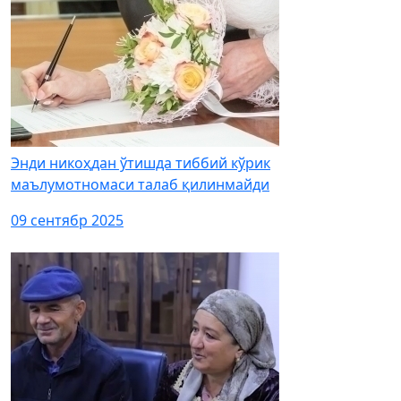
Энди никоҳдан ўтишда тиббий кўрик
маълумотномаси талаб қилинмайди
09 сентябр 2025