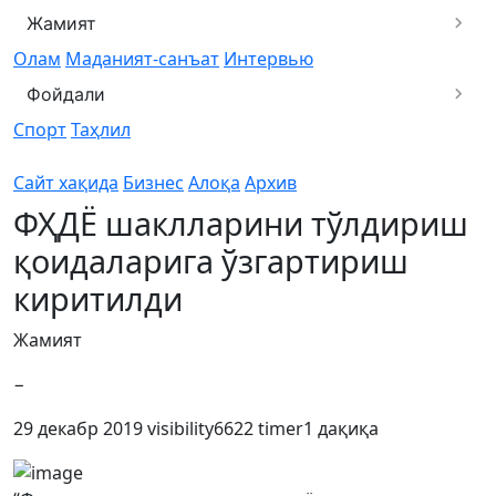
Жамият
Олам
Маданият-санъат
Интервью
Фойдали
Спорт
Таҳлил
Сайт хақида
Бизнес
Алоқа
Архив
ФҲДЁ шаклларини тўлдириш
қоидаларига ўзгартириш
киритилди
Жамият
−
29 декабр 2019
visibility
6622
timer
1 дақиқа