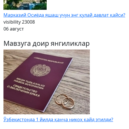
Марказий Осиёда яшаш учун энг қулай давлат қайси?
visibility
23008
06 август
Мавзуга доир янгиликлар
Ўзбекистонда 1 йилда қанча никоҳ қайд этилди?