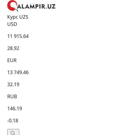
Курс UZS
USD
11 915.64
28.92
EUR
13 749.46
32.19
RUB
146.19
-0.18