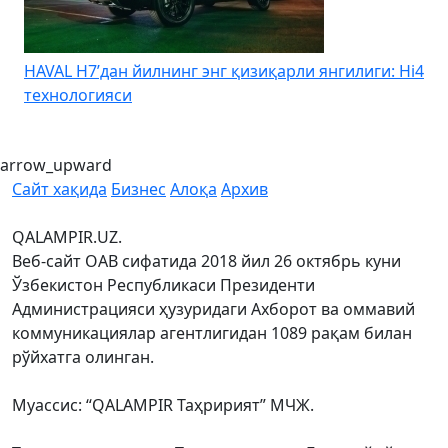
4
Kia Uzbekistan – Kia Sonet учун йиллик 0% дан
бошланадиган муддатли тўловни эълон қилди
arrow_upward
Сайт хақида
Бизнес
Алоқа
Архив
QALAMPIR.UZ.
Веб-сайт ОАВ сифатида 2018 йил 26 октябрь куни
Ўзбекистон Республикаси Президенти
Администрацияси ҳузуридаги Ахборот ва оммавий
коммуникациялар агентлигидан 1089 рақам билан
рўйхатга олинган.
Муассис: “QALAMPIR Таҳририят” МЧЖ.