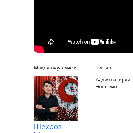
Мақола муаллифи
Теглар
Адлия вазирлиг
Эпштейн
Шехроз