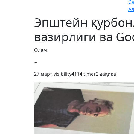
Са
Ал
Эпштейн қурбон
вазирлиги ва Goo
Олам
−
27 март
visibility
4114
timer
2 дақиқа