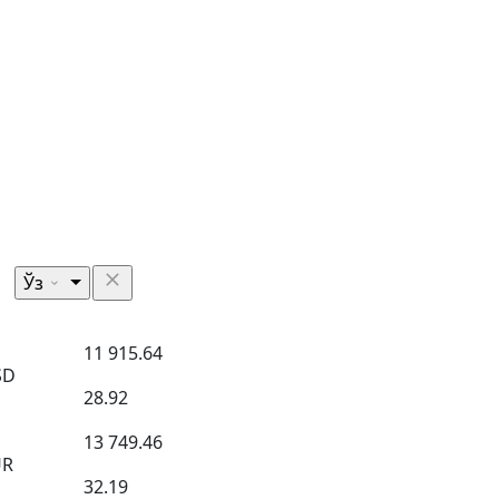
Ўз
11 915.64
SD
28.92
13 749.46
UR
32.19