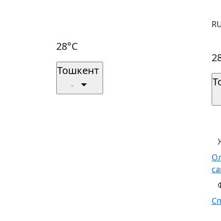
R
28°C
2
Тошкент
Т
О
са
С