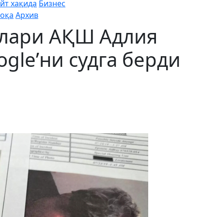
йт хақида
Бизнес
оқа
Архив
лари АҚШ Адлия
gle’ни судга берди