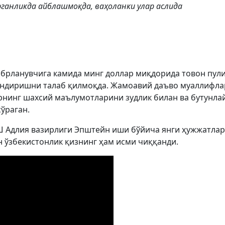
анликда айблашмоқда, ваҳоланки улар аслида
абрланувчига камида минг доллар миқдорида товон пул
 ундиришни талаб қилмоқда. Жамоавий даъво муаллифл
рнинг шахсий маълумотларини зудлик билан ва бутунла
ўраган.
Ш Адлия вазирлиги Эпштейн иши бўйича янги ҳужжатлар
н ўзбекистонлик қизнинг ҳам исми чиққанди.