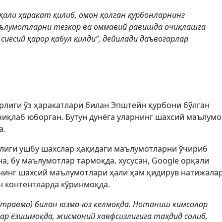
али ҳаракат қилиб, омон қолган қурбонларнинг
аълумотларни тезкор ва оммавий равишда очиқлашга
сиёсий қарор қабул қилди”, дейилади даъвогарлар
ирлиги ўз ҳаракатлари билан Эпштейн қурбони бўлган
иқлаб юборган. Бутун дунёга уларнинг шахсий маълум
а.
рлиги ушбу шахслар ҳақидаги маълумотларни ўчириб
а, бу маълумотлар тармоқда, хусусан, Google орқали
рнинг шахсий маълумотлари ҳали ҳам қидирув натижала
н контентларда кўринмоқда.
(травма) билан юзма-юз келмоқда. Нотаниш кимсалар
лар ёзишмоқда, жисмоний хавфсизлигига таҳдид солиб,