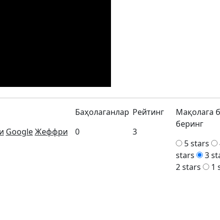
Баҳолаганлар
Рейтинг
Мақолага 
беринг
и
Google
Жеффри
0
3
5 stars
stars
3 st
2 stars
1 