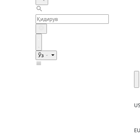
Ўз
U
E