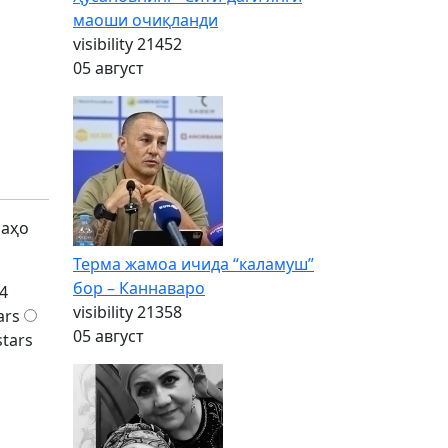
маоши очиқланди
visibility
21452
05 август
баҳо
Терма жамоа ичида “каламуш”
бор – Каннаваро
4
visibility
21358
ars
05 август
stars