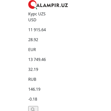
Курс UZS
USD
11 915.64
28.92
EUR
13 749.46
32.19
RUB
146.19
-0.18