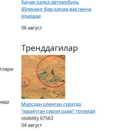
Кичик ҳалқа автомобиль
йўлининг бир қисми вақтинча
ёпилади
06 август
Тренддагилар
отлари
рида
Марсдан олинган суратда
“юраётган сирли одам” топилди
visibility
67563
04 август