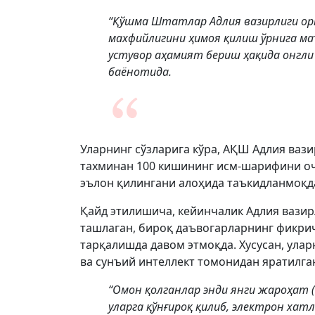
“Қўшма Штатлар Адлия вазирлиги орқ
махфийлигини ҳимоя қилиш ўрнига м
устувор аҳамият бериш ҳақида онгли 
баёнотида.
Уларнинг сўзларига кўра, АҚШ Адлия ваз
тахминан 100 кишининг исм-шарифини оч
эълон қилингани алоҳида таъкидланмоқд
Қайд этилишича, кейинчалик Адлия вази
ташлаган, бироқ даъвогарларнинг фикрич
тарқалишда давом этмоқда. Хусусан, ула
ва сунъий интеллект томонидан яратилга
“Омон қолганлар энди янги жароҳат 
уларга қўнғироқ қилиб, электрон хат