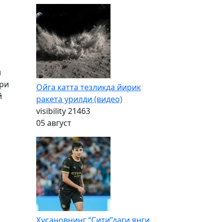
и
ари
Ойга катта тезликда йирик
й
ракета урилди (видео)
visibility
21463
05 август
Ҳусановнинг “Сити”даги янги