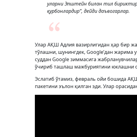
уларни Эпштейн билан тил бириктирг
қурбонлардир”, дейди даъвогарлар.
Улар АҚШ Адлия вазирлигидан ҳар бир ж
тўлашни, шунингдек, Google’дан жарима
суддан Google зиммасига жабрланувчила
ўчириб ташлаш мажбуриятини юклашни с
Эслатиб ўтамиз, февраль ойи бошида АҚ
пакетини эълон қилган эди. Улар орасида