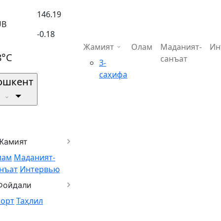
146.19
UB
-0.18
Жамият
Олам
Маданият-
Ин
8°C
санъат
3-
саҳифа
ошкент
Жамият
лам
Маданият-
нъат
Интервью
Фойдали
порт
Таҳлил