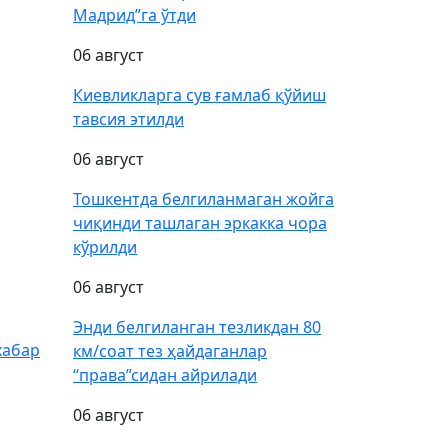
Мадрид”га ўтди
06 август
Киевликларга сув ғамлаб қўйиш
тавсия этилди
06 август
Тошкентда белгиланмаган жойга
чиқинди ташлаган эркакка чора
кўрилди
06 август
Энди белгиланган тезликдан 80
хабар
км/соат тез ҳайдаганлар
“права”сидан айрилади
06 август