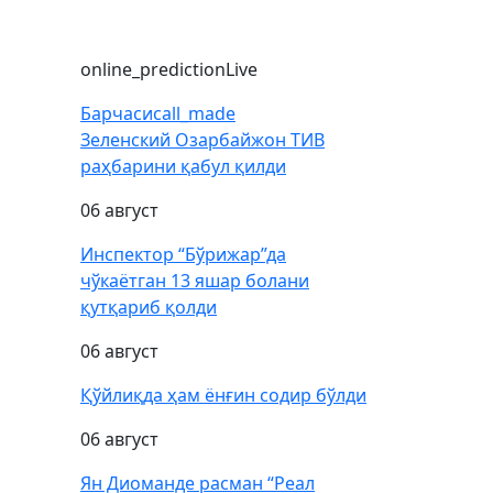
online_prediction
Live
Барчаси
call_made
Зеленский Озарбайжон ТИВ
раҳбарини қабул қилди
06 август
Инспектор “Бўрижар”да
чўкаётган 13 яшар болани
қутқариб қолди
06 август
Қўйлиқда ҳам ёнғин содир бўлди
06 август
Ян Диоманде расман “Реал