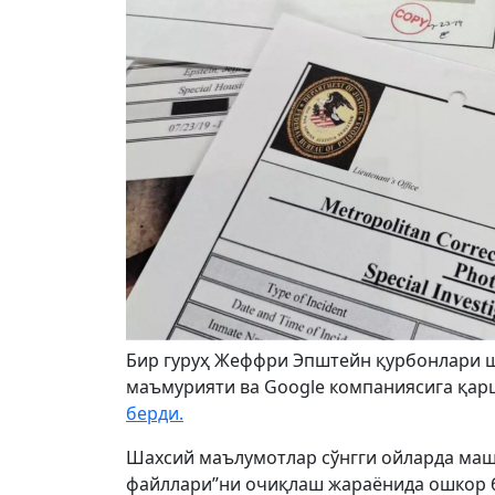
Бир гуруҳ Жеффри Эпштейн қурбонлари ш
маъмурияти ва Google компаниясига қар
берди.
Шахсий маълумотлар сўнгги ойларда маш
файллари”ни очиқлаш жараёнида ошкор б