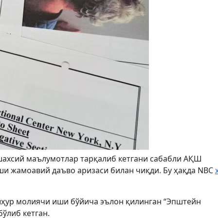
ахсий маълумотлар тарқалиб кетгани сабабли АҚШ
ши жамоавий даъво аризаси билан чиқди. Бу ҳақда NBC
ҳур молиячи иши бўйича эълон қилинган “Эпштейн
ўлиб кетган.