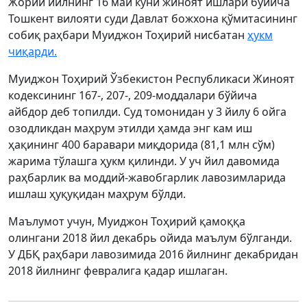
Жорий йилнинг 16 май куни жиноят ишлари бўйича
Тошкент вилояти суди Давлат божхона қўмитасининг
собиқ раҳбари Муиджон Тоҳирий нисбатан
ҳукм
чиқарди.
Муиджон Тоҳирий Ўзбекистон Республикаси Жиноят
кодексининг 167-, 207-, 209-моддалари бўйича
айбдор деб топилди. Суд томонидан у 3 йилу 6 ойга
озодликдан маҳрум этилди ҳамда энг кам иш
ҳақининг 400 баравари миқдорида (81,1 млн сўм)
жарима тўлашга ҳукм қилинди. У уч йил давомида
раҳбарлик ва моддий-жавобгарлик лавозимларида
ишлаш ҳуқуқидан маҳрум бўлди.
Маълумот учун, Муиджон Тоҳирий қамоққа
олингани 2018 йил декабрь ойида маълум бўлганди.
У ДБҚ раҳбари лавозимида 2016 йилнинг декабридан
2018 йилнинг февралига қадар ишлаган.