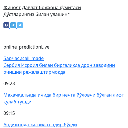
Жиноят
Давлат божхона қўмитаси
Дўстларингиз билан улашинг
online_prediction
Live
Барчаси
call_made
Сербия Исроил билан биргаликда дрон заводини
очишни режалаштирмоқда
09:23
Махачқалъада ичида бир нечта йўловчи бўлган лифт
қулаб тушди
09:15
Андижонда зилзила содир бўлди