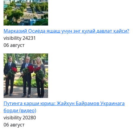
Марказий Осиёда яшаш учун энг қулай давлат қайси?
visibility
24231
06 август
Путинга қарши юриш: Жайҳун Байрамов Украинага
борди (видео)
visibility
20280
06 август