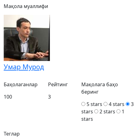
Мақола муаллифи
Умар Мурод
Баҳолаганлар
Рейтинг
Мақолага баҳо
беринг
100
3
5 stars
4 stars
3
stars
2 stars
1
stars
Теглар