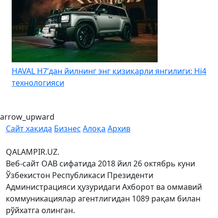
HAVAL H7’дан йилнинг энг қизиқарли янгилиги: Hi4
K
технологияси
arrow_upward
Сайт хақида
Бизнес
Алоқа
Архив
QALAMPIR.UZ.
Веб-сайт ОАВ сифатида 2018 йил 26 октябрь куни
Ўзбекистон Республикаси Президенти
Администрацияси ҳузуридаги Ахборот ва оммавий
коммуникациялар агентлигидан 1089 рақам билан
рўйхатга олинган.