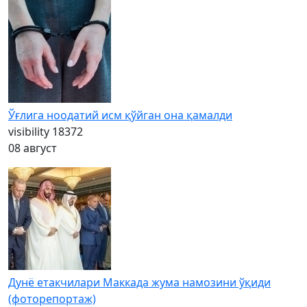
Ўғлига ноодатий исм қўйган она қамалди
visibility
18372
08 август
Дунё етакчилари Маккада жума намозини ўқиди
(фоторепортаж)