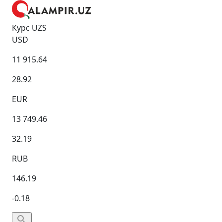
Курс UZS
USD
11 915.64
28.92
EUR
13 749.46
32.19
RUB
146.19
-0.18