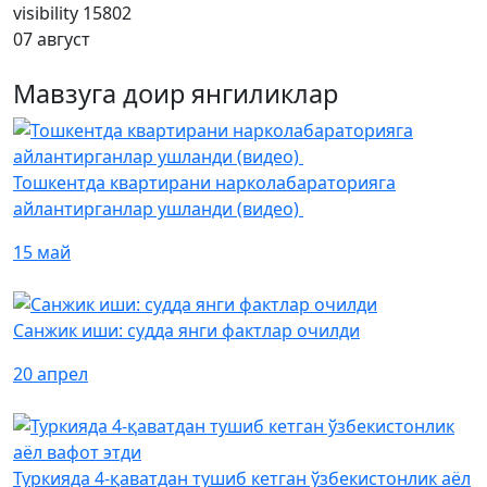
visibility
15802
07 август
Мавзуга доир янгиликлар
Тошкентда квартирани нарколабараторияга
айлантирганлар ушланди (видео)
15 май
Санжик иши: судда янги фактлар очилди
20 апрел
Туркияда 4-қаватдан тушиб кетган ўзбекистонлик аёл