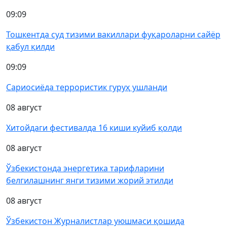
09:09
Тошкентда суд тизими вакиллари фуқароларни сайёр
қабул қилди
09:09
Сариосиёда террористик гуруҳ ушланди
08 август
Хитойдаги фестивалда 16 киши куйиб қолди
08 август
Ўзбекистонда энергетика тарифларини
белгилашнинг янги тизими жорий этилди
08 август
Ўзбекистон Журналистлар уюшмаси қошида