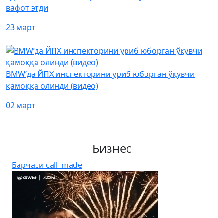
вафот этди
23 март
BMW’да ЙПХ инспекторини уриб юборган ўқувчи
қамоққа олинди (видео)
02 март
Бизнес
Барчаси
call_made