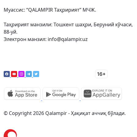
Муассис: “QALAMPIR Таҳририят” МЧЖ.
Таҳририят манзили: Тошкент шаҳри, Беруний кўчаси,
88-уй.
Электрон манзил: info@qalampir.uz
© Copyright 2026 Qalampir - Ҳақиқат аччиқ бўлади.