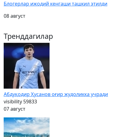
Блогерлар ижодий кенгаши ташкил этилди
08 август
Тренддагилар
Абдуқодир Ҳусанов оғир жудоликка учради
visibility
59833
07 август