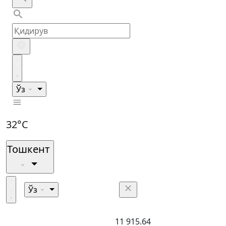
Ўз
32°C
Тошкент
Ўз
11 915.64