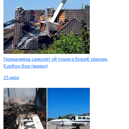
Германияда самолёт уй томига бориб урилди.
Қурбон бор (видео)
25 июл