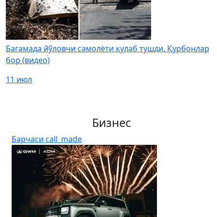
Багамада йўловчи самолёти қулаб тушди. Қурбонлар
бор (видео)
11 июл
Бизнес
Барчаси
call_made