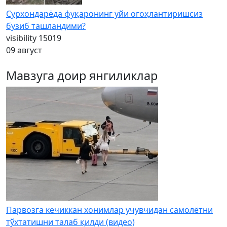
Сурхондарёда фуқаронинг уйи огоҳлантиришсиз
бузиб ташландими?
visibility
15019
09 август
Мавзуга доир янгиликлар
Парвозга кечиккан хонимлар учувчидан самолётни
тўхтатишни талаб қилди (видео)