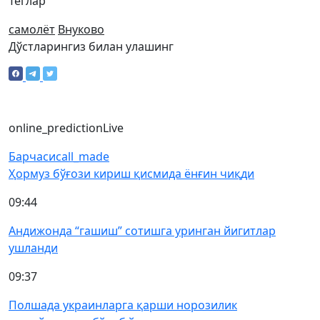
Теглар
самолёт
Внуково
Дўстларингиз билан улашинг
online_prediction
Live
Барчаси
call_made
Ҳормуз бўғози кириш қисмида ёнғин чиқди
09:44
Андижонда “гашиш” сотишга уринган йигитлар
ушланди
09:37
Полшада украинларга қарши норозилик