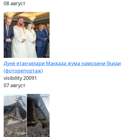
08 август
Дунё етакчилари Маккада жума намозини ўқиди
(фоторепортаж)
visibility
20091
07 август