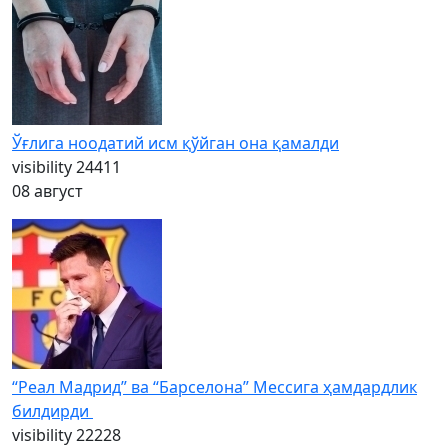
Ўғлига ноодатий исм қўйган она қамалди
visibility
24411
08 август
“Реал Мадрид” ва “Барселона” Мессига ҳамдардлик
билдирди
visibility
22228