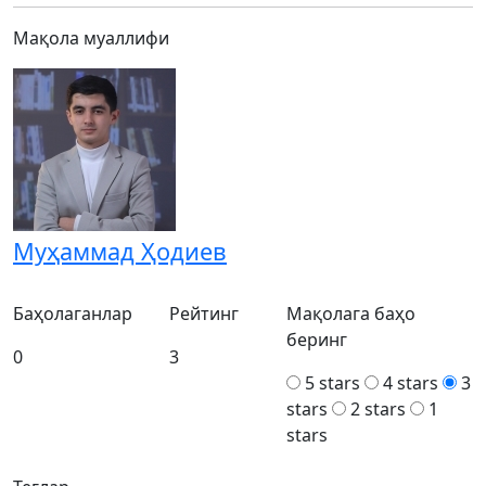
Мақола муаллифи
Муҳаммад Ҳодиев
Баҳолаганлар
Рейтинг
Мақолага баҳо
беринг
0
3
5 stars
4 stars
3
stars
2 stars
1
stars