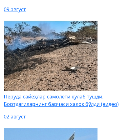
09 август
Перуда сайёҳлар самолёти қулаб тушди.
Бортдагиларнинг барчаси ҳалок бўлди (видео)
02 август