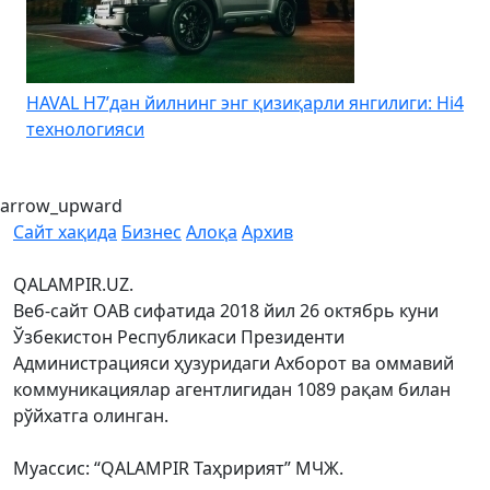
HAVAL H7’дан йилнинг энг қизиқарли янгилиги: Hi4
K
технологияси
arrow_upward
Сайт хақида
Бизнес
Алоқа
Архив
QALAMPIR.UZ.
Веб-сайт ОАВ сифатида 2018 йил 26 октябрь куни
Ўзбекистон Республикаси Президенти
Администрацияси ҳузуридаги Ахборот ва оммавий
коммуникациялар агентлигидан 1089 рақам билан
рўйхатга олинган.
Муассис: “QALAMPIR Таҳририят” МЧЖ.