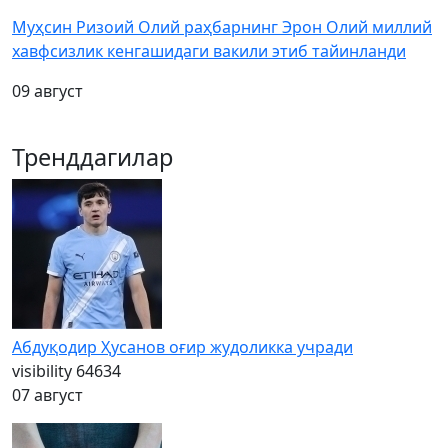
Муҳсин Ризоий Олий раҳбарнинг Эрон Олий миллий
хавфсизлик кенгашидаги вакили этиб тайинланди
09 август
Тренддагилар
Абдуқодир Ҳусанов оғир жудоликка учради
visibility
64634
07 август