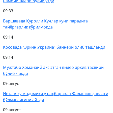
намойишлари бўлиб ўтди
09:33
Варшавада Қуролли Кучлар куни парадига
тайёргарлик кўрилмоқда
09:14
Косовада “Эркин Украина” баннери олиб ташланди
09:14
Мужтабо Хоманаий акс этган видео архив тасвири
бўлиб чиқди
09 август
Нетаняху модомики у раҳбар экан Фаластин давлати
бўлмаслигини айтди
09 август