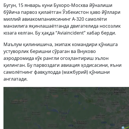
Бугун, 15 январь куни Бухоро-Москва йўналиши
бўйича парвоз қилаётган Ўзбекистон ҳаво йўллари
миллий авиакомпаниясининг А-320 самолёти
манзилига яқинлашаётганда двигателида носозлик
юзага келган. Бу ҳақда “Aviaincident” хабар берди.
Маълум қилинишича, экипаж командири қўнишга
устуворлик беришни сўраган ва Внуково
аэродромида кўк рангли огоҳлантириш эълон
қилинган. Бу парвоздаги авиация ҳодисасини, яъни
самолётнинг фавқулодда (мажбурий) қўнишни
англатади.