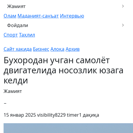
Жамият
Олам
Маданият-санъат
Интервью
Фойдали
Спорт
Таҳлил
Сайт хақида
Бизнес
Алоқа
Архив
Бухородан учган самолёт
двигателида носозлик юзага
келди
Жамият
−
15 январ 2025
visibility
8229
timer
1 дақиқа