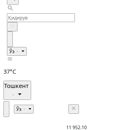
Ўз
37°C
Тошкент
Ўз
11 952.10