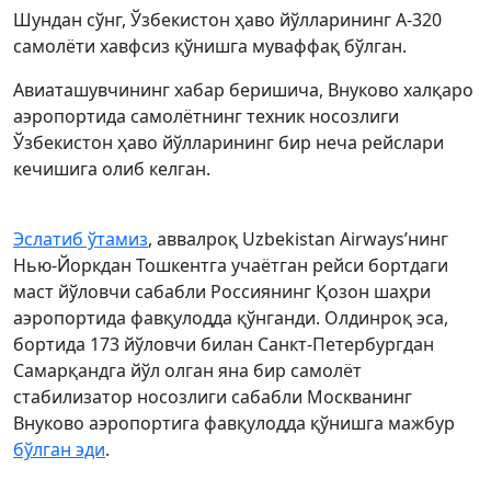
Шундан сўнг, Ўзбекистон ҳаво йўлларининг А-320
самолёти хавфсиз қўнишга муваффақ бўлган.
Авиаташувчининг хабар беришича, Внуково халқаро
аэропортида самолётнинг техник носозлиги
Ўзбекистон ҳаво йўлларининг бир неча рейслари
кечишига олиб келган.
Эслатиб ўтамиз
, аввалроқ Uzbekistan Airwaysʼнинг
Нью-Йоркдан Тошкентга учаётган рейси бортдаги
маст йўловчи сабабли Россиянинг Қозон шаҳри
аэропортида фавқулодда қўнганди. Олдинроқ эса,
бортида 173 йўловчи билан Санкт-Петербургдан
Самарқандга йўл олган яна бир самолёт
стабилизатор носозлиги сабабли Москванинг
Внуково аэропортига фавқулодда қўнишга мажбур
бўлган эди
.