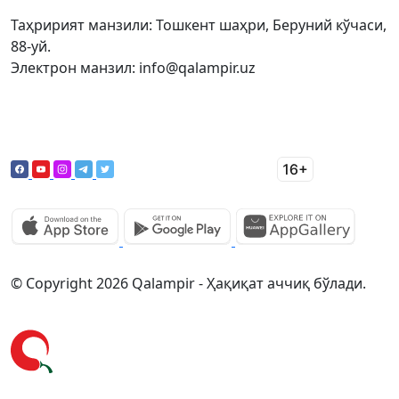
Таҳририят манзили: Тошкент шаҳри, Беруний кўчаси,
88-уй.
Электрон манзил: info@qalampir.uz
© Copyright 2026 Qalampir - Ҳақиқат аччиқ бўлади.