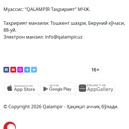
Муассис: “QALAMPIR Таҳририят” МЧЖ.
Таҳририят манзили: Тошкент шаҳри, Беруний кўчаси,
88-уй.
Электрон манзил: info@qalampir.uz
© Copyright 2026 Qalampir - Ҳақиқат аччиқ бўлади.