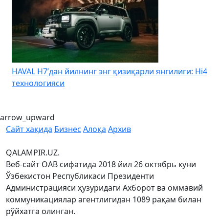
HAVAL H7’дан йилнинг энг қизиқарли янгилиги: Hi4
K
технологияси
arrow_upward
Сайт хақида
Бизнес
Алоқа
Архив
QALAMPIR.UZ.
Веб-сайт ОАВ сифатида 2018 йил 26 октябрь куни
Ўзбекистон Республикаси Президенти
Администрацияси ҳузуридаги Ахборот ва оммавий
коммуникациялар агентлигидан 1089 рақам билан
рўйхатга олинган.