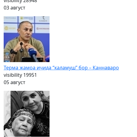
visibility
28948
03 август
Терма жамоа ичида “каламуш” бор – Каннаваро
visibility
19951
05 август