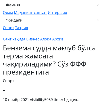
Жамият
Олам
Маданият-санъат
Интервью
Фойдали
Спорт
Таҳлил
Сайт хақида
Бизнес
Алоқа
Архив
Бензема судда мағлуб бўлса
терма жамоага
чақириладими? Сўз ФФФ
президентига
Спорт
−
10 ноябр 2021
visibility
5089
timer
1 дақиқа