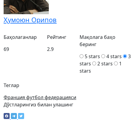
Ҳумоюн Орипов
Баҳолаганлар
Рейтинг
Мақолага баҳо
беринг
69
2.9
5 stars
4 stars
3
stars
2 stars
1
stars
Теглар
Франция футбол федерацияси
Дўстларингиз билан улашинг