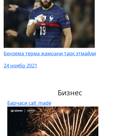
Бензема терма жамоани тарк этмайди
24 ноябр 2021
Бизнес
Барчаси
call_made