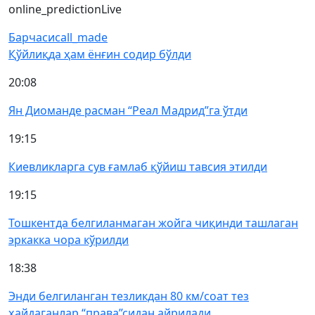
online_prediction
Live
Барчаси
call_made
Қўйлиқда ҳам ёнғин содир бўлди
20:08
Ян Диоманде расман “Реал Мадрид”га ўтди
19:15
Киевликларга сув ғамлаб қўйиш тавсия этилди
19:15
Тошкентда белгиланмаган жойга чиқинди ташлаган
эркакка чора кўрилди
18:38
Энди белгиланган тезликдан 80 км/соат тез
ҳайдаганлар “права”сидан айрилади