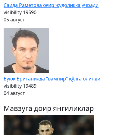
Саида Раметова оғир жудоликка учради
visibility
19590
05 август
Буюк Британияда “вампир” қўлга олинди
visibility
19489
04 август
Мавзуга доир янгиликлар