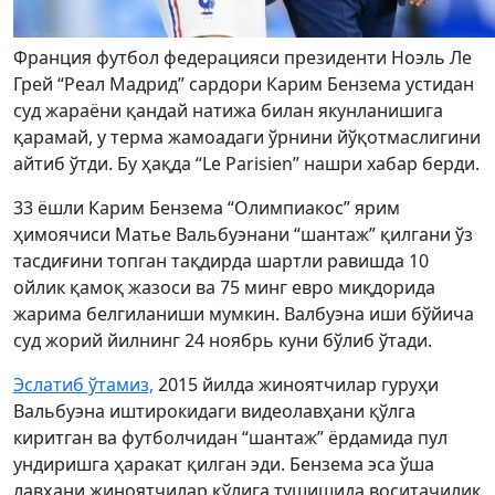
Франция футбол федерацияси президенти Ноэль Ле
Грей “Реал Мадрид” сардори Карим Бензема устидан
суд жараёни қандай натижа билан якунланишига
қарамай, у терма жамоадаги ўрнини йўқотмаслигини
айтиб ўтди. Бу ҳақда “Le Parisien” нашри хабар берди.
33 ёшли Карим Бензема “Олимпиакос” ярим
ҳимоячиси Матье Вальбуэнани “шантаж” қилгани ўз
тасдиғини топган тақдирда шартли равишда 10
ойлик қамоқ жазоси ва 75 минг евро миқдорида
жарима белгиланиши мумкин. Валбуэна иши бўйича
суд жорий йилнинг 24 ноябрь куни бўлиб ўтади.
Эслатиб ўтамиз,
2015 йилда жиноятчилар гуруҳи
Вальбуэна иштирокидаги видеолавҳани қўлга
киритган ва футболчидан “шантаж” ёрдамида пул
ундиришга ҳаракат қилган эди. Бензема эса ўша
лавҳани жиноятчилар қўлига тушишида воситачилик