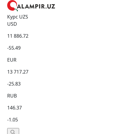
Курс UZS
USD
11 886.72
-55.49
EUR
13 717.27
-25.83
RUB
146.37
-1.05