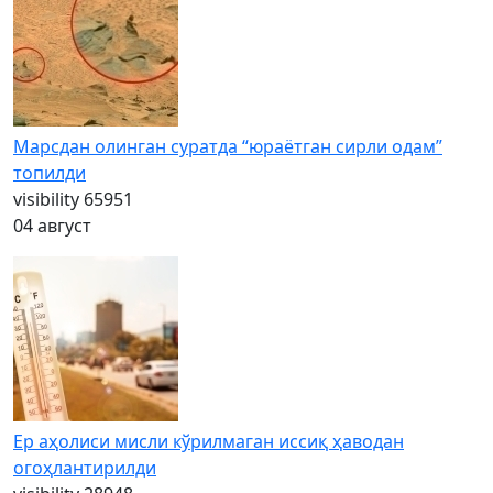
Марсдан олинган суратда “юраётган сирли одам”
топилди
visibility
65951
04 август
Ер аҳолиси мисли кўрилмаган иссиқ ҳаводан
огоҳлантирилди