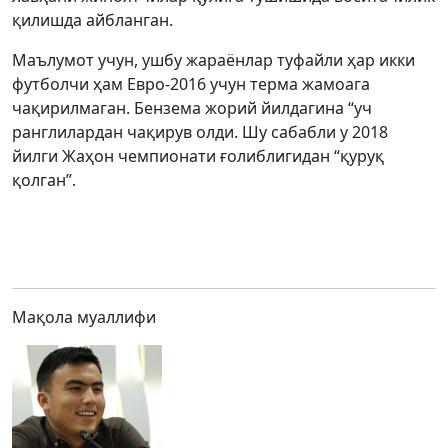
қилишда айбланган.
Маълумот учун, ушбу жараёнлар туфайли ҳар икки
футболчи ҳам Евро-2016 учун терма жамоага
чақирилмаган. Бензема жорий йилдагина “уч
ранглилардан чақирув олди. Шу сабабли у 2018
йилги Жаҳон чемпионати ғолиблигидан “қуруқ
қолган”.
Мақола муаллифи