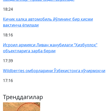
18:24
Кичик ҳалқа автомобиль йўлининг бир қисми
вақтинча ёпилади
18:16
Исроил армияси Ливан жанубидаги “Ҳизбуллоҳ”
объектларига зарба берди
17:39
Wildberries омборларини Ўзбекистонга кўчирмоқчи
17:16
Тренддагилар