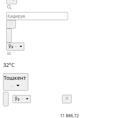
Ўз
32°C
Тошкент
Ўз
11 886.72