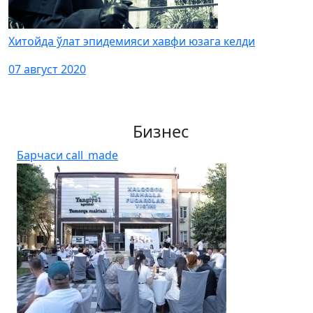
Хитойда ўлат эпидемияси хавфи юзага келди
07 август 2020
Бизнес
Барчаси
call_made