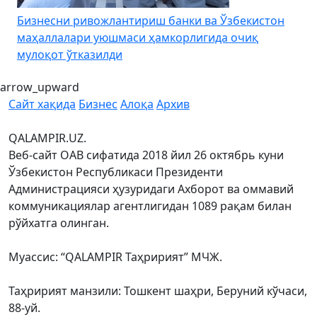
HAVAL H7’дан йилнинг энг қизиқарли янгилиги: Hi4
K
технологияси
arrow_upward
Сайт хақида
Бизнес
Алоқа
Архив
QALAMPIR.UZ.
Веб-сайт ОАВ сифатида 2018 йил 26 октябрь куни
Ўзбекистон Республикаси Президенти
Администрацияси ҳузуридаги Ахборот ва оммавий
коммуникациялар агентлигидан 1089 рақам билан
рўйхатга олинган.
Муассис: “QALAMPIR Таҳририят” МЧЖ.
Таҳририят манзили: Тошкент шаҳри, Беруний кўчаси,
88-уй.