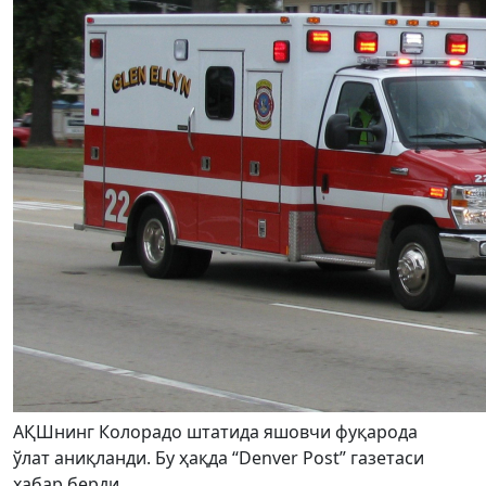
АҚШнинг Колорадо штатида яшовчи фуқарода
ўлат аниқланди. Бу ҳақда “Denver Post” газетаси
хабар берди.