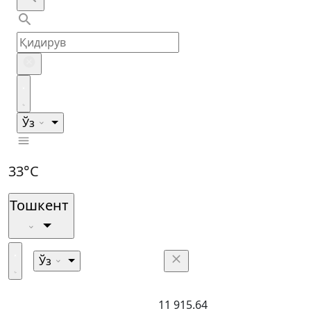
Ўз
33°C
Тошкент
Ўз
11 915.64