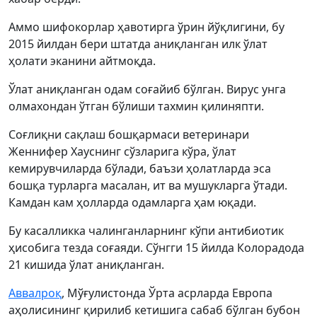
Аммо шифокорлар ҳавотирга ўрин йўқлигини, бу
2015 йилдан бери штатда аниқланган илк ўлат
ҳолати эканини айтмоқда.
Ўлат аниқланган одам соғайиб бўлган. Вирус унга
олмахондан ўтган бўлиши тахмин қилиняпти.
Соғлиқни сақлаш бошқармаси ветеринари
Женнифер Хауснинг сўзларига кўра, ўлат
кемирувчиларда бўлади, баъзи ҳолатларда эса
бошқа турларга масалан, ит ва мушукларга ўтади.
Камдан кам ҳолларда одамларга ҳам юқади.
Бу касалликка чалинганларнинг кўпи антибиотик
ҳисобига тезда соғаяди. Сўнгги 15 йилда Колорадода
21 кишида ўлат аниқланган.
Аввалроқ
, Мўғулистонда Ўрта асрларда Европа
аҳолисининг қирилиб кетишига сабаб бўлган бубон