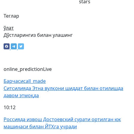
stars
Теглар
ўлат
Дўстларингиз билан улашинг
online_prediction
Live
Барчаси
call_made
Ситсилияда Этна вулқони шиддат билан отилишда
давом этмоқда
10:12
Россияда извош Достоевский сурати ортилган юк
машинаси билан ЙТҲга учради