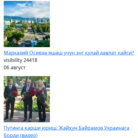
Марказий Осиёда яшаш учун энг қулай давлат қайси?
visibility
24418
06 август
Путинга қарши юриш: Жайҳун Байрамов Украинага
борди (видео)