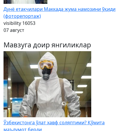
Дунё етакчилари Маккада жума намозини ўқиди
(фоторепортаж)
visibility
16053
07 август
Мавзуга доир янгиликлар
Ўзбекистонга ўлат хавф соляптими? Қўмита
маълумот берди