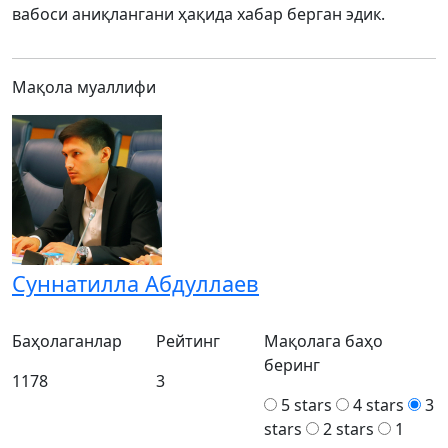
вабоси аниқлангани ҳақида хабар берган эдик.
Мақола муаллифи
Суннатилла Абдуллаев
Баҳолаганлар
Рейтинг
Мақолага баҳо
беринг
1178
3
5 stars
4 stars
3
stars
2 stars
1