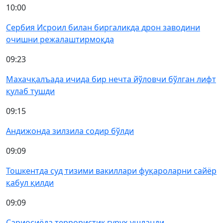
10:00
Сербия Исроил билан биргаликда дрон заводини
очишни режалаштирмоқда
09:23
Махачқалъада ичида бир нечта йўловчи бўлган лифт
қулаб тушди
09:15
Андижонда зилзила содир бўлди
09:09
Тошкентда суд тизими вакиллари фуқароларни сайёр
қабул қилди
09:09
Сариосиёда террористик гуруҳ ушланди