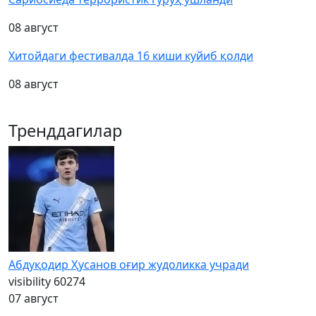
08 август
Хитойдаги фестивалда 16 киши куйиб қолди
08 август
Тренддагилар
Абдуқодир Ҳусанов оғир жудоликка учради
visibility
60274
07 август