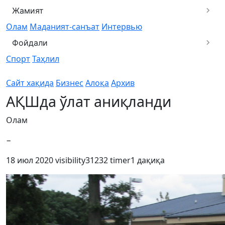
Жамият
Олам
Маданият-санъат
Интервью
Фойдали
Спорт
Таҳлил
Сайт хақида
Бизнес
Алоқа
Архив
АҚШда ўлат аниқланди
Олам
−
18 июл 2020
visibility
31232
timer
1 дақиқа