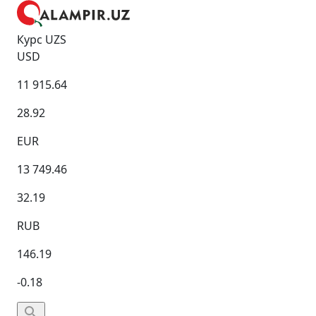
Курс UZS
USD
11 915.64
28.92
EUR
13 749.46
32.19
RUB
146.19
-0.18