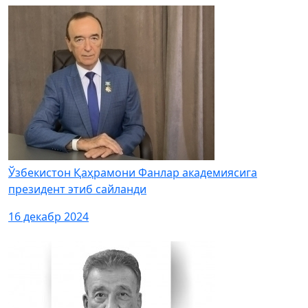
Ўзбекистон Қаҳрамони Фанлар академиясига
президент этиб сайланди
16 декабр 2024