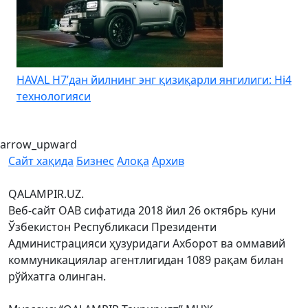
HAVAL H7’дан йилнинг энг қизиқарли янгилиги: Hi4
K
технологияси
arrow_upward
Сайт хақида
Бизнес
Алоқа
Архив
QALAMPIR.UZ.
Веб-сайт ОАВ сифатида 2018 йил 26 октябрь куни
Ўзбекистон Республикаси Президенти
Администрацияси ҳузуридаги Ахборот ва оммавий
коммуникациялар агентлигидан 1089 рақам билан
рўйхатга олинган.