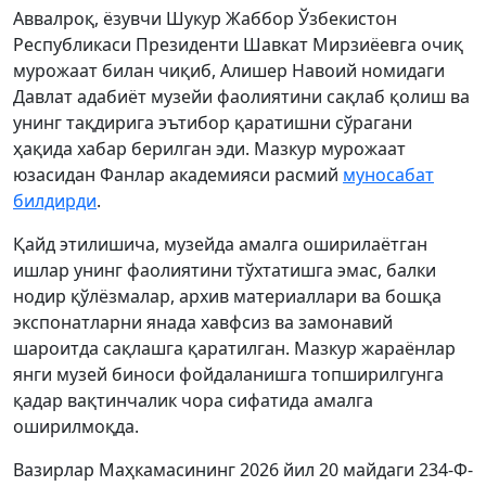
Аввалроқ, ёзувчи Шукур Жаббор Ўзбекистон
Республикаси Президенти Шавкат Мирзиёевга очиқ
мурожаат билан чиқиб, Алишер Навоий номидаги
Давлат адабиёт музейи фаолиятини сақлаб қолиш ва
унинг тақдирига эътибор қаратишни сўрагани
ҳақида хабар берилган эди. Мазкур мурожаат
юзасидан Фанлар академияси расмий
муносабат
билдирди
.
Қайд этилишича, музейда амалга оширилаётган
ишлар унинг фаолиятини тўхтатишга эмас, балки
нодир қўлёзмалар, архив материаллари ва бошқа
экспонатларни янада хавфсиз ва замонавий
шароитда сақлашга қаратилган. Мазкур жараёнлар
янги музей биноси фойдаланишга топширилгунга
қадар вақтинчалик чора сифатида амалга
оширилмоқда.
Вазирлар Маҳкамасининг 2026 йил 20 майдаги 234-Ф-