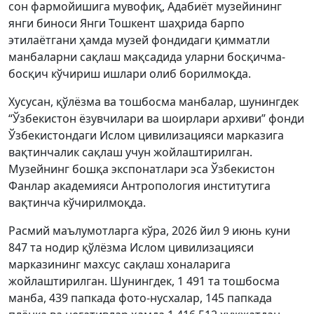
сон фармойишига мувофиқ, Адабиёт музейининг
янги биноси Янги Тошкент шаҳрида барпо
этилаётгани ҳамда музей фондидаги қимматли
манбаларни сақлаш мақсадида уларни босқичма-
босқич кўчириш ишлари олиб борилмоқда.
Хусусан, қўлёзма ва тошбосма манбалар, шунингдек
“Ўзбекистон ёзувчилари ва шоирлари архиви” фонди
Ўзбекистондаги Ислом цивилизацияси марказига
вақтинчалик сақлаш учун жойлаштирилган.
Музейнинг бошқа экспонатлари эса Ўзбекистон
Фанлар академияси Антропология институтига
вақтинча кўчирилмоқда.
Расмий маълумотларга кўра, 2026 йил 9 июнь куни
847 та нодир қўлёзма Ислом цивилизацияси
марказининг махсус сақлаш хоналарига
жойлаштирилган. Шунингдек, 1 491 та тошбосма
манба, 439 папкада фото-нусхалар, 145 папкада