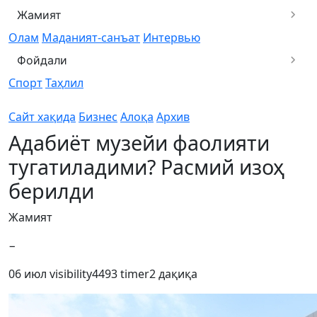
Жамият
Олам
Маданият-санъат
Интервью
Фойдали
Спорт
Таҳлил
Сайт хақида
Бизнес
Алоқа
Архив
Адабиёт музейи фаолияти
тугатиладими? Расмий изоҳ
берилди
Жамият
−
06 июл
visibility
4493
timer
2 дақиқа