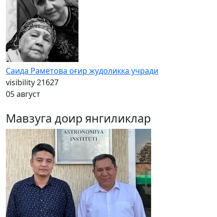
Саида Раметова оғир жудоликка учради
visibility
21627
05 август
Мавзуга доир янгиликлар