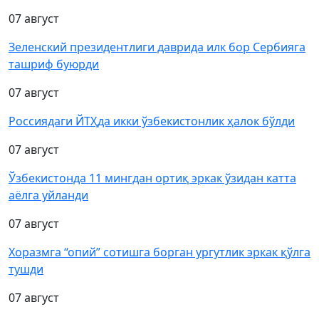
07 август
Зеленский президентлиги даврида илк бор Сербияга
ташриф буюрди
07 август
Россиядаги ЙТҲда икки ўзбекистонлик ҳалок бўлди
07 август
Ўзбекистонда 11 мингдан ортиқ эркак ўзидан катта
аёлга уйланди
07 август
Хоразмга “опий” сотишга борган ургутлик эркак қўлга
тушди
07 август