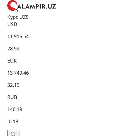
Курс UZS
USD
11 915.64
28.92
EUR
13 749.46
32.19
RUB
146.19
-0.18