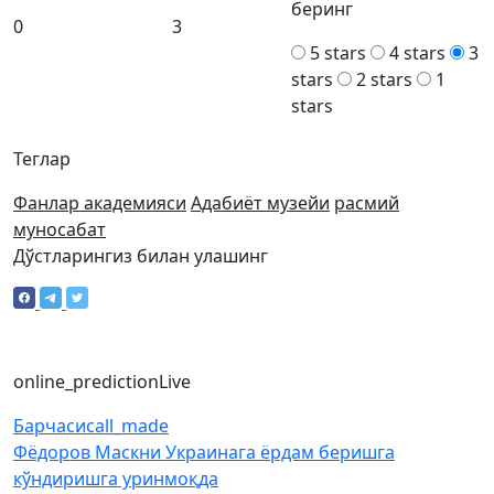
беринг
0
3
5 stars
4 stars
3
stars
2 stars
1
stars
Теглар
Фанлар академияси
Адабиёт музейи
расмий
муносабат
Дўстларингиз билан улашинг
online_prediction
Live
Барчаси
call_made
Фёдоров Маскни Украинага ёрдам беришга
кўндиришга уринмоқда