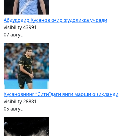
Абдуқодир Ҳусанов оғир жудоликка учради
visibility
43991
07 август
Ҳусановнинг “Сити”даги янги маоши очиқланди
visibility
28881
05 август