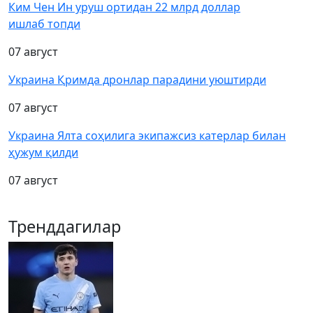
Ким Чен Ин уруш ортидан 22 млрд доллар
ишлаб топди
07 август
Украина Қримда дронлар парадини уюштирди
07 август
Украина Ялта соҳилига экипажсиз катерлар билан
ҳужум қилди
07 август
Тренддагилар