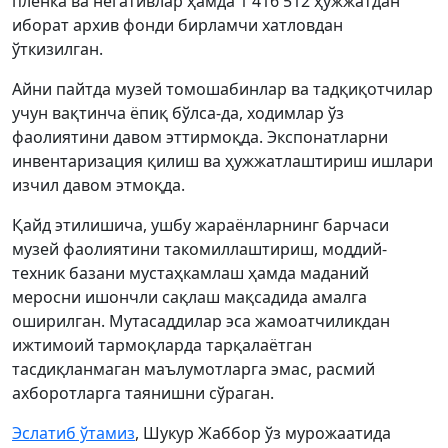
плёнка ва негативлар ҳамда 1 416 512 ҳужжатдан
иборат архив фонди бирламчи хатловдан
ўткизилган.
Айни пайтда музей томошабинлар ва тадқиқотчилар
учун вақтинча ёпиқ бўлса-да, ходимлар ўз
фаолиятини давом эттирмоқда. Экспонатларни
инвентаризация қилиш ва ҳужжатлаштириш ишлари
изчил давом этмоқда.
Қайд этилишича, ушбу жараёнларнинг барчаси
музей фаолиятини такомиллаштириш, моддий-
техник базани мустаҳкамлаш ҳамда маданий
меросни ишончли сақлаш мақсадида амалга
оширилган. Мутасаддилар эса жамоатчиликдан
ижтимоий тармоқларда тарқалаётган
тасдиқланмаган маълумотларга эмас, расмий
ахборотларга таянишни сўраган.
Эслатиб ўтамиз
, Шукур Жаббор ўз мурожаатида