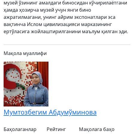
музей ўзининг амалдаги биносидан кўчирилаётгани
ҳамда ҳозирча музей учун янги бино
ажратилмагани, унинг айрим экспонатлари эса
вақтинча Ислом цивилизацияси марказининг
ертўласига жойлаштирилганини маълум қилган эди.
Мақола муаллифи
Мумтозбегим Абдумўминова
Баҳолаганлар
Рейтинг
Мақолага баҳо