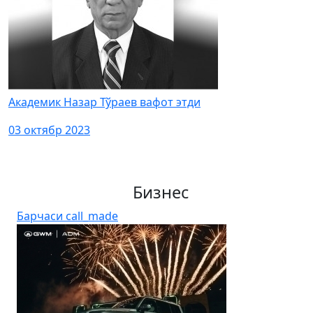
Академик Назар Тўраев вафот этди
03 октябр 2023
Бизнес
Барчаси
call_made