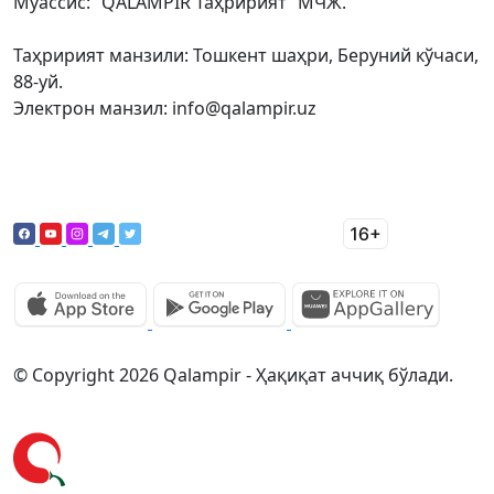
Муассис: “QALAMPIR Таҳририят” МЧЖ.
Таҳририят манзили: Тошкент шаҳри, Беруний кўчаси,
88-уй.
Электрон манзил: info@qalampir.uz
© Copyright 2026 Qalampir - Ҳақиқат аччиқ бўлади.