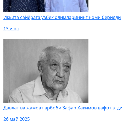
Иккита сайёрага ўзбек олимларининг номи берилди
13 июл
Давлат ва жамоат арбоби Зафар Ҳакимов вафот этди
26 май 2025