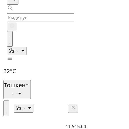
Ўз
32°C
Тошкент
Ўз
11 915.64