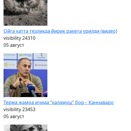
Ойга катта тезликда йирик ракета урилди (видео)
visibility
24310
05 август
Терма жамоа ичида “каламуш” бор – Каннаваро
visibility
23453
05 август