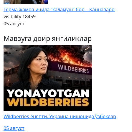
Терма жамоа ичида “каламуш” бор – Каннаваро
visibility
18459
05 август
Мавзуга доир янгиликлар
Wildberries ёняпти. Украина нишонида ўзбеклар
05 август