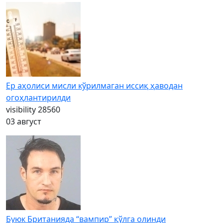
Ер аҳолиси мисли кўрилмаган иссиқ ҳаводан
огоҳлантирилди
visibility
28560
03 август
Буюк Британияда “вампир” қўлга олинди