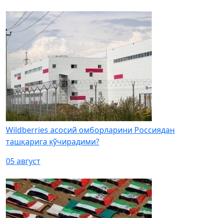
Wildberries асосий омборларини Россиядан
ташқарига кўчирадими?
05 август