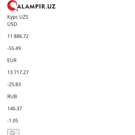
Курс UZS
USD
11 886.72
-55.49
EUR
13 717.27
-25.83
RUB
146.37
-1.05