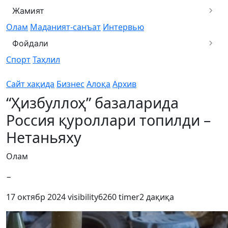
Жамият
Олам
Маданият-санъат
Интервью
Фойдали
Спорт
Таҳлил
Сайт хақида
Бизнес
Алоқа
Архив
“Ҳизбуллоҳ” базаларида
Россия қуроллари топилди –
Нетаньяху
Олам
−
17 октябр 2024
visibility
6260
timer
2 дақиқа