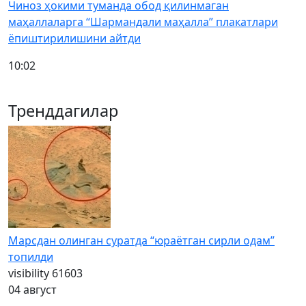
Чиноз ҳокими туманда обод қилинмаган
маҳаллаларга “Шармандали маҳалла” плакатлари
ёпиштирилишини айтди
10:02
Тренддагилар
Марсдан олинган суратда “юраётган сирли одам”
топилди
visibility
61603
04 август