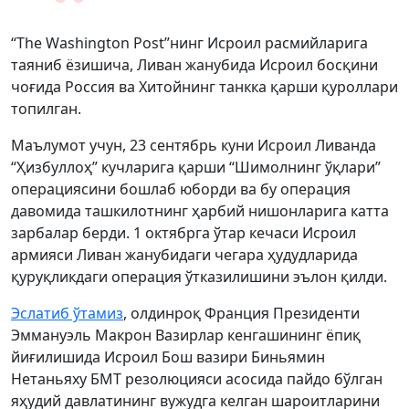
“The Washington Post”нинг Исроил расмийларига
таяниб ёзишича, Ливан жанубида Исроил босқини
чоғида Россия ва Хитойнинг танкка қарши қуроллари
топилган.
Маълумот учун, 23 сентябрь куни Исроил Ливанда
“Ҳизбуллоҳ” кучларига қарши “Шимолнинг ўқлари”
операциясини бошлаб юборди ва бу операция
давомида ташкилотнинг ҳарбий нишонларига катта
зарбалар берди. 1 октябрга ўтар кечаси Исроил
армияси Ливан жанубидаги чегара ҳудудларида
қуруқликдаги операция ўтказилишини эълон қилди.
Эслатиб ўтамиз
, олдинроқ Франция Президенти
Эммануэль Макрон Вазирлар кенгашининг ёпиқ
йиғилишида Исроил Бош вазири Биньямин
Нетаньяху БМТ резолюцияси асосида пайдо бўлган
яҳудий давлатининг вужудга келган шароитларини