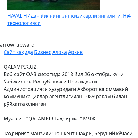
HAVAL H7’дан йилнинг энг қизиқарли янгилиги: Hi4
K
технологияси
arrow_upward
Сайт хақида
Бизнес
Алоқа
Архив
QALAMPIR.UZ.
Веб-сайт ОАВ сифатида 2018 йил 26 октябрь куни
Ўзбекистон Республикаси Президенти
Администрацияси ҳузуридаги Ахборот ва оммавий
коммуникациялар агентлигидан 1089 рақам билан
рўйхатга олинган.
Муассис: “QALAMPIR Таҳририят” МЧЖ.
Таҳририят манзили: Тошкент шаҳри, Беруний кўчаси,