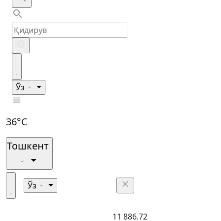
Ўз
36°C
Тошкент
Ўз
11 886.72