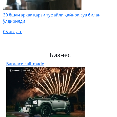
30 ёшли эркак қарзи туфайли қайноқ сув билан
ўлдирилди
05 август
Бизнес
Барчаси
call_made