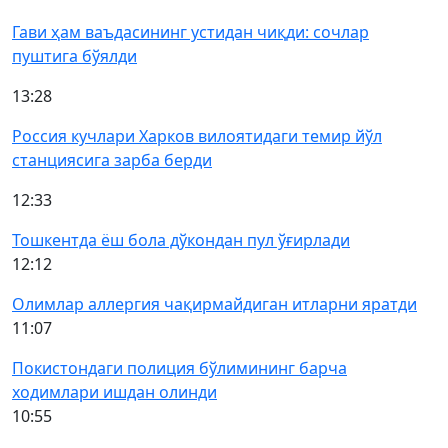
Гави ҳам ваъдасининг устидан чиқди: сочлар
пуштига бўялди
13:28
Россия кучлари Харков вилоятидаги темир йўл
станциясига зарба берди
12:33
Тошкентда ёш бола дўкондан пул ўғирлади
12:12
Олимлар аллергия чақирмайдиган итларни яратди
11:07
Покистондаги полиция бўлимининг барча
ходимлари ишдан олинди
10:55