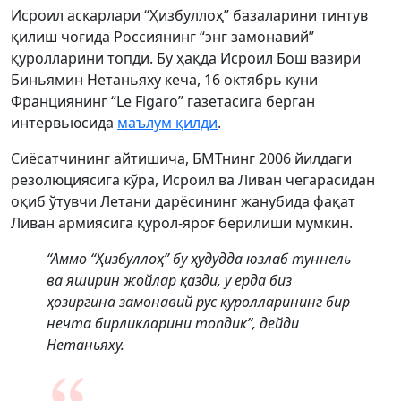
Исроил аскарлари “Ҳизбуллоҳ” базаларини тинтув
қилиш чоғида Россиянинг “энг замонавий”
қуролларини топди. Бу ҳақда Исроил Бош вазири
Биньямин Нетаньяху кеча, 16 октябрь куни
Франциянинг “Le Figaro” газетасига берган
интервьюсида
маълум қилди
.
Сиёсатчининг айтишича, БМТнинг 2006 йилдаги
резолюциясига кўра, Исроил ва Ливан чегарасидан
оқиб ўтувчи Летани дарёсининг жанубида фақат
Ливан армиясига қурол-яроғ берилиши мумкин.
“Аммо “Ҳизбуллоҳ” бу ҳудудда юзлаб туннель
ва яширин жойлар қазди, у ерда биз
ҳозиргина замонавий рус қуролларининг бир
нечта бирликларини топдик”, дейди
Нетаньяху.