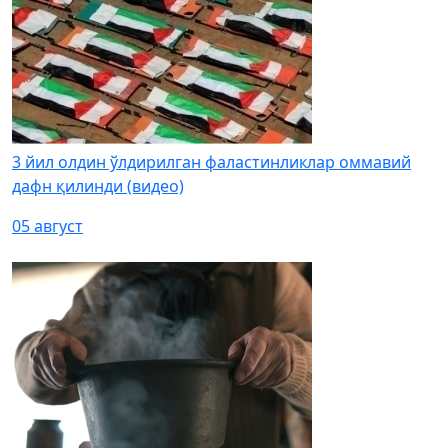
3 йил олдин ўлдирилган фаластинликлар оммавий
дафн қилинди (видео)
05 август