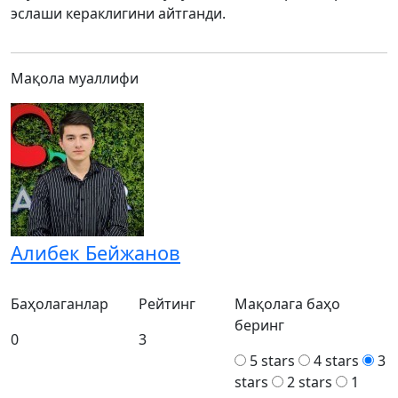
эслаши кераклигини айтганди.
Мақола муаллифи
Алибек Бейжанов
Баҳолаганлар
Рейтинг
Мақолага баҳо
беринг
0
3
5 stars
4 stars
3
stars
2 stars
1