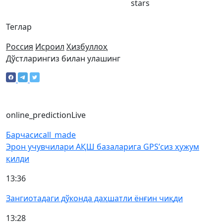
stars
Теглар
Россия
Исроил
Ҳизбуллоҳ
Дўстларингиз билан улашинг
online_prediction
Live
Барчаси
call_made
Эрон учувчилари АҚШ базаларига GPS’сиз ҳужум
қилди
13:36
Зангиотадаги дўконда даҳшатли ёнғин чиқди
13:28