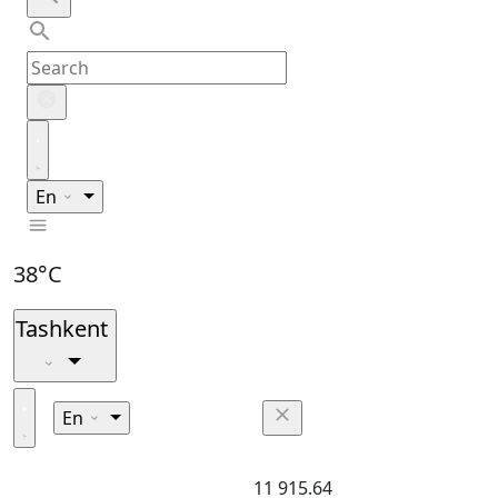
En
38°C
Tashkent
En
11 915.64