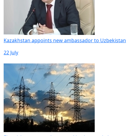
Kazakhstan appoints new ambassador to Uzbekistan
22 July