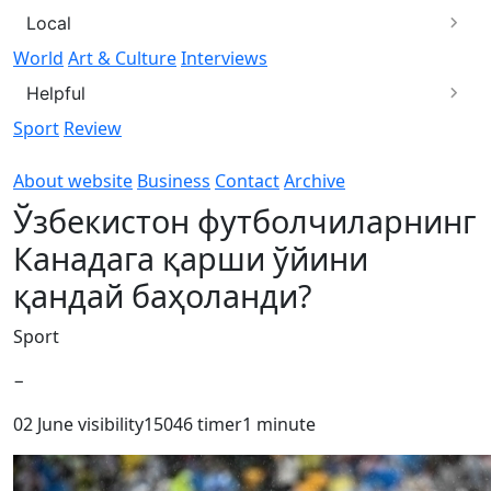
Local
World
Art & Culture
Interviews
Helpful
Sport
Review
About website
Business
Contact
Archive
Ўзбекистон футболчиларнинг
Канадага қарши ўйини
қандай баҳоланди?
Sport
−
02 June
visibility
15046
timer
1 minute