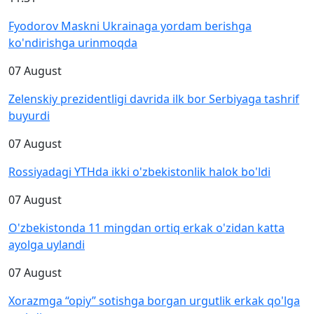
Fyodorov Maskni Ukrainaga yordam berishga
ko'ndirishga urinmoqda
07 August
Zelenskiy prezidentligi davrida ilk bor Serbiyaga tashrif
buyurdi
07 August
Rossiyadagi YTHda ikki o'zbekistonlik halok bo'ldi
07 August
O'zbekistonda 11 mingdan ortiq erkak o'zidan katta
ayolga uylandi
07 August
Xorazmga “opiy” sotishga borgan urgutlik erkak qo'lga