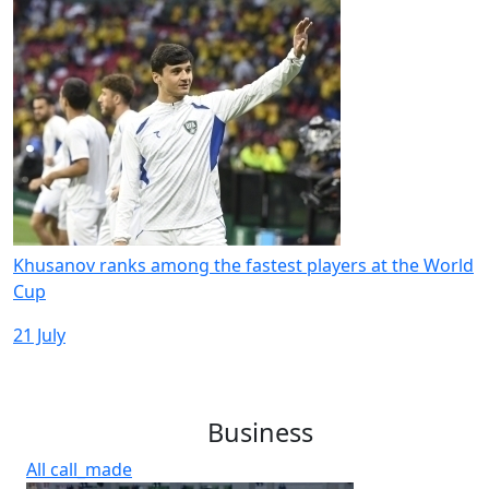
Khusanov ranks among the fastest players at the World
Cup
21 July
Business
All
call_made