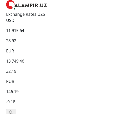
Exchange Rates UZS
USD
11 915.64
28.92
EUR
13 749.46
32.19
RUB
146.19
-0.18