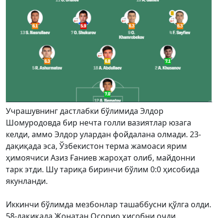
Учрашувнинг дастлабки бўлимида Элдор
Шомуродовда бир нечта голли вазиятлар юзага
келди, аммо Элдор улардан фойдалана олмади. 23-
дақиқада эса, Ўзбекистон терма жамоаси ярим
ҳимоячиси Азиз Ғаниев жароҳат олиб, майдонни
тарк этди. Шу тариқа биринчи бўлим 0:0 ҳисобида
якунланди.
Иккинчи бўлимда мезбонлар ташаббусни қўлга олди.
58-дақиқада Жонатан Осорио ҳисобни очди.