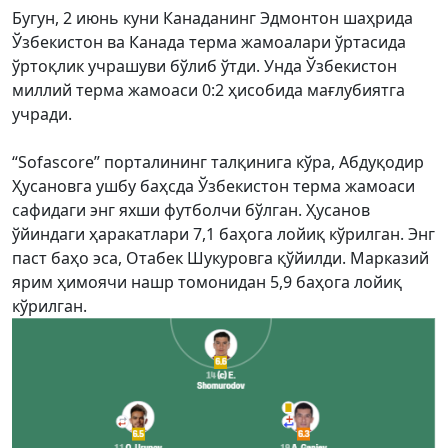
Бугун, 2 июнь куни Канаданинг Эдмонтон шаҳрида
Ўзбекистон ва Канада терма жамоалари ўртасида
ўртоқлик учрашуви бўлиб ўтди. Унда Ўзбекистон
миллий терма жамоаси 0:2 ҳисобида мағлубиятга
учради.
“Sofascore” порталининг талқинига кўра, Абдуқодир
Ҳусановга ушбу баҳсда Ўзбекистон терма жамоаси
сафидаги энг яхши футболчи бўлган. Ҳусанов
ўйиндаги ҳаракатлари 7,1 баҳога лойиқ кўрилган. Энг
паст баҳо эса, Отабек Шукуровга қўйилди. Марказий
ярим ҳимоячи нашр томонидан 5,9 баҳога лойиқ
кўрилган.