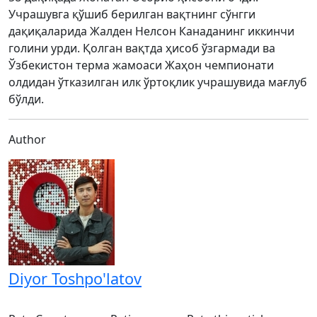
Учрашувга қўшиб берилган вақтнинг сўнгги
дақиқаларида Жалден Нелсон Канаданинг иккинчи
голини урди. Қолган вақтда ҳисоб ўзгармади ва
Ўзбекистон терма жамоаси Жаҳон чемпионати
олдидан ўтказилган илк ўртоқлик учрашувида мағлуб
бўлди.
Author
Diyor Toshpo'latov