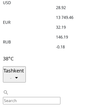
USD
28.92
13 749.46
EUR
32.19
146.19
RUB
-0.18
38°C
Tashkent