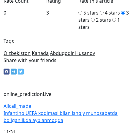
Rate Count
Rating
Rate this article
0
3
5 stars
4 stars
3
stars
2 stars
1
stars
Tags
O'zbekiston
Kanada
Abduqodir Husanov
Share with your friends
online_prediction
Live
All
call_made
Infantino UEFA xodimasi bilan ishqiy munosabatda
bo'lganlikda ayblanmoqda
11:31