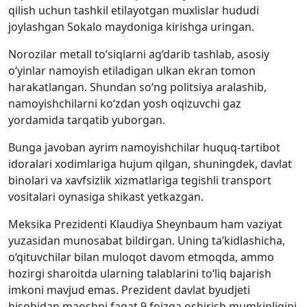
qilish uchun tashkil etilayotgan muxlislar hududi
joylashgan Sokalo maydoniga kirishga uringan.
Norozilar metall to‘siqlarni ag‘darib tashlab, asosiy
o‘yinlar namoyish etiladigan ulkan ekran tomon
harakatlangan. Shundan so‘ng politsiya aralashib,
namoyishchilarni ko‘zdan yosh oqizuvchi gaz
yordamida tarqatib yuborgan.
Bunga javoban ayrim namoyishchilar huquq-tartibot
idoralari xodimlariga hujum qilgan, shuningdek, davlat
binolari va xavfsizlik xizmatlariga tegishli transport
vositalari oynasiga shikast yetkazgan.
Meksika Prezidenti Klaudiya Sheynbaum ham vaziyat
yuzasidan munosabat bildirgan. Uning ta’kidlashicha,
o‘qituvchilar bilan muloqot davom etmoqda, ammo
hozirgi sharoitda ularning talablarini to‘liq bajarish
imkoni mavjud emas. Prezident davlat byudjeti
hisobidan maoshni faqat 9 foizga oshirish mumkinligini