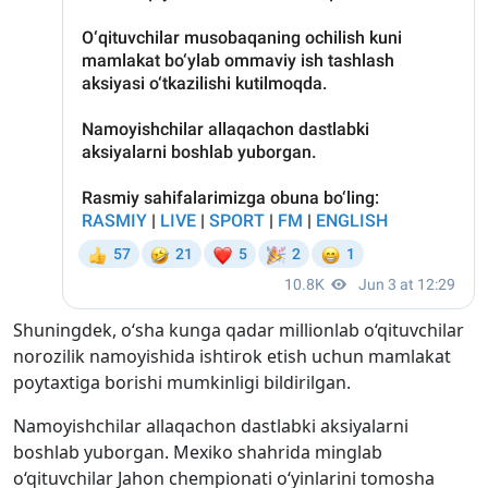
Shuningdek, o‘sha kunga qadar millionlab o‘qituvchilar
norozilik namoyishida ishtirok etish uchun mamlakat
poytaxtiga borishi mumkinligi bildirilgan.
Namoyishchilar allaqachon dastlabki aksiyalarni
boshlab yuborgan. Mexiko shahrida minglab
o‘qituvchilar Jahon chempionati o‘yinlarini tomosha