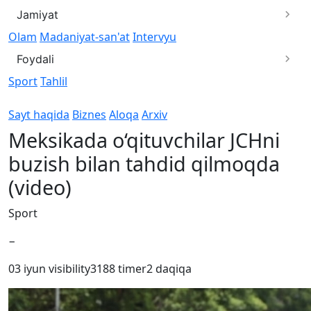
Jamiyat
Olam
Madaniyat-san'at
Intervyu
Foydali
Sport
Tahlil
Sayt haqida
Biznes
Aloqa
Arxiv
Meksikada o‘qituvchilar JCHni
buzish bilan tahdid qilmoqda
(video)
Sport
−
03 iyun
visibility
3188
timer
2 daqiqa