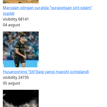
Marsdan olingan suratda “yurayotgan sirli odam”
topildi
visibility
68141
04 avgust
Husanovning “Siti”dagi yangi maoshi ochiqlandi
visibility
24735
05 avgust