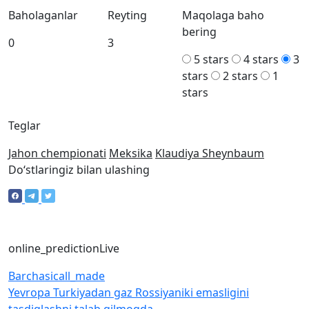
Baholaganlar
Reyting
Maqolaga baho
bering
0
3
5 stars
4 stars
3
stars
2 stars
1
stars
Teglar
Jahon chempionati
Meksika
Klaudiya Sheynbaum
Doʻstlaringiz bilan ulashing
online_prediction
Live
Barchasi
call_made
Yevropa Turkiyadan gaz Rossiyaniki emasligini