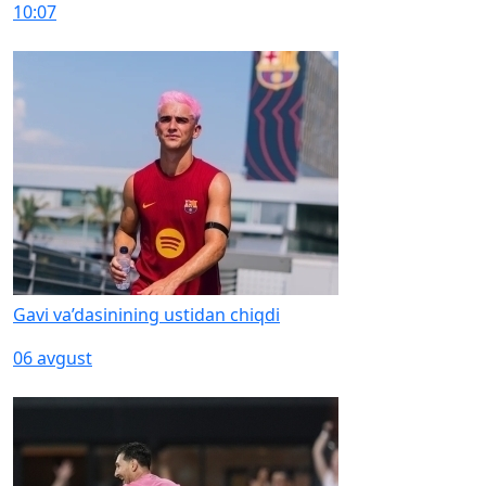
10:07
Gavi va’dasinining ustidan chiqdi
06 avgust