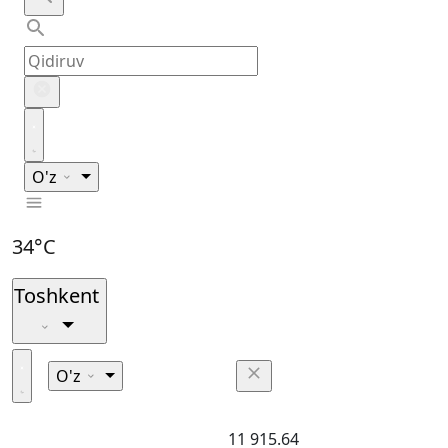
O'z
34°C
Toshkent
O'z
11 915.64