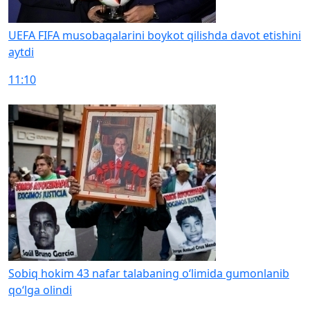
UEFA FIFA musobaqalarini boykot qilishda davot etishini
aytdi
11:10
Sobiq hokim 43 nafar talabaning o‘limida gumonlanib
qo‘lga olindi