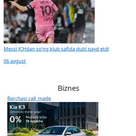
Messi JCHdan so‘ng klub safida dubl qayd etdi
06 avgust
Biznes
Barchasi
call_made