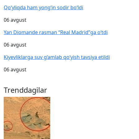
Qo‘yliqda ham yong‘in sodir bo‘ldi
06 avgust
Yan Diomande rasman “Real Madrid”ga o‘tdi
06 avgust
Kiyevliklarga suv g‘amlab qo‘yish tavsiya etildi
06 avgust
Trenddagilar