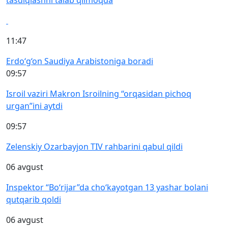
tasdiqlashni talab qilmoqda
11:47
Erdo‘g‘on Saudiya Arabistoniga boradi
09:57
Isroil vaziri Makron Isroilning “orqasidan pichoq
urgan”ini aytdi
09:57
Zelenskiy Ozarbayjon TIV rahbarini qabul qildi
06 avgust
Inspektor “Bo‘rijar”da cho‘kayotgan 13 yashar bolani
qutqarib qoldi
06 avgust