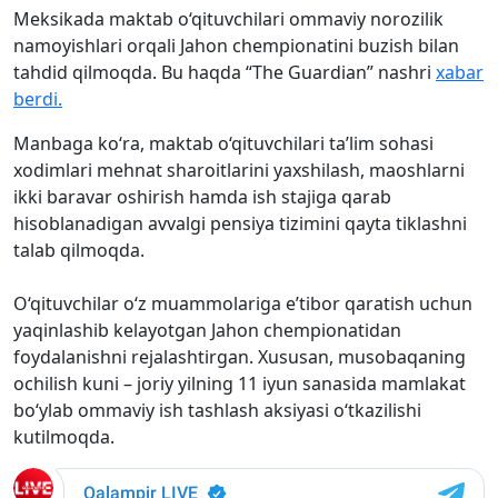
Meksikada maktab o‘qituvchilari ommaviy norozilik
namoyishlari orqali Jahon chempionatini buzish bilan
tahdid qilmoqda. Bu haqda “The Guardian” nashri
xabar
berdi.
Manbaga ko‘ra, maktab o‘qituvchilari ta’lim sohasi
xodimlari mehnat sharoitlarini yaxshilash, maoshlarni
ikki baravar oshirish hamda ish stajiga qarab
hisoblanadigan avvalgi pensiya tizimini qayta tiklashni
talab qilmoqda.
O‘qituvchilar o‘z muammolariga e’tibor qaratish uchun
yaqinlashib kelayotgan Jahon chempionatidan
foydalanishni rejalashtirgan. Xususan, musobaqaning
ochilish kuni – joriy yilning 11 iyun sanasida mamlakat
bo‘ylab ommaviy ish tashlash aksiyasi o‘tkazilishi
kutilmoqda.