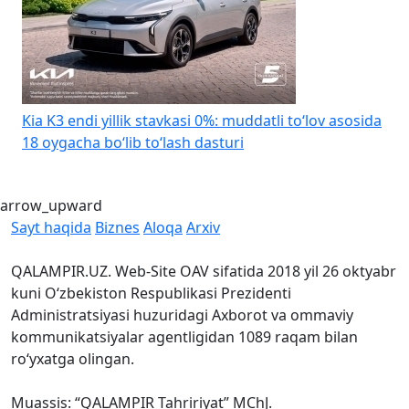
Kia K3 endi yillik stavkasi 0%: muddatli to‘lov asosida
H
18 oygacha bo‘lib to‘lash dasturi
arrow_upward
Sayt haqida
Biznes
Aloqa
Arxiv
QALAMPIR.UZ. Web-Site OAV sifatida 2018 yil 26 oktyabr
kuni O‘zbekiston Respublikasi Prezidenti
Administratsiyasi huzuridagi Axborot va ommaviy
kommunikatsiyalar agentligidan 1089 raqam bilan
ro‘yxatga olingan.
Muassis: “QALAMPIR Tahririyat” MChJ.