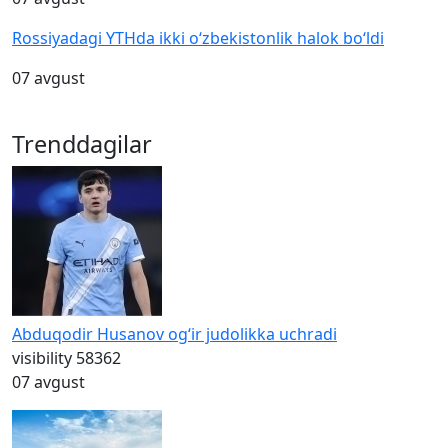
Rossiyadagi YTHda ikki o‘zbekistonlik halok bo‘ldi
07 avgust
Trenddagilar
Abduqodir Husanov og‘ir judolikka uchradi
visibility
58362
07 avgust