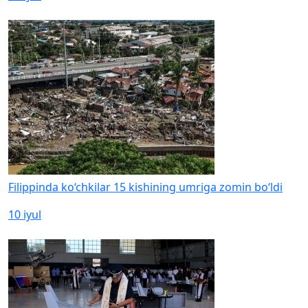
Filippinda ko‘chkilar 15 kishining umriga zomin bo‘ldi
10 iyul