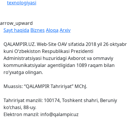
texnologiyasi
b
arrow_upward
Sayt haqida
Biznes
Aloqa
Arxiv
QALAMPIR.UZ. Web-Site OAV sifatida 2018 yil 26 oktyabr
kuni O‘zbekiston Respublikasi Prezidenti
Administratsiyasi huzuridagi Axborot va ommaviy
kommunikatsiyalar agentligidan 1089 raqam bilan
ro‘yxatga olingan.
Muassis: “QALAMPIR Tahririyat” MChJ.
Tahririyat manzili: 100174, Toshkent shahri, Beruniy
ko‘chasi, 88-uy.
Elektron manzil: info@qalampir.uz