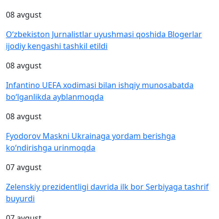
08 avgust
O‘zbekiston Jurnalistlar uyushmasi qoshida Blogerlar
ijodiy kengashi tashkil etildi
08 avgust
Infantino UEFA xodimasi bilan ishqiy munosabatda
bo‘lganlikda ayblanmoqda
08 avgust
Fyodorov Maskni Ukrainaga yordam berishga
ko‘ndirishga urinmoqda
07 avgust
Zelenskiy prezidentligi davrida ilk bor Serbiyaga tashrif
buyurdi
07 avgust