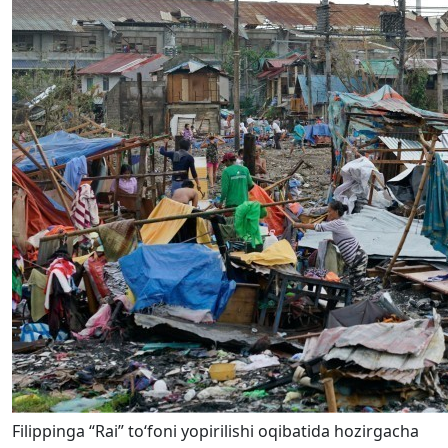
Filippinga “Rai” to‘foni yopirilishi oqibatida hozirgacha