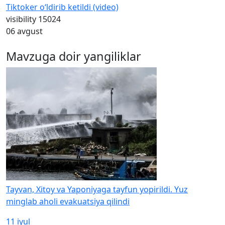
Tiktoker o‘ldirib ketildi (video)
visibility
15024
06 avgust
Mavzuga doir yangiliklar
Tayvan, Xitoy va Yaponiyaga tayfun yopirildi. Yuz
minglab aholi evakuatsiya qilindi
11 iyul