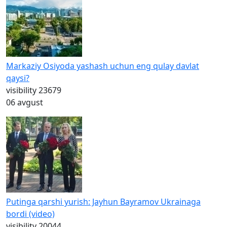
Markaziy Osiyoda yashash uchun eng qulay davlat
qaysi?
visibility
23679
06 avgust
Putinga qarshi yurish: Jayhun Bayramov Ukrainaga
bordi (video)
visibility
20044