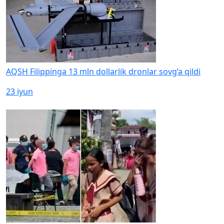
AQSH Filippinga 13 mln dollarlik dronlar sovg‘a qildi
23 iyun