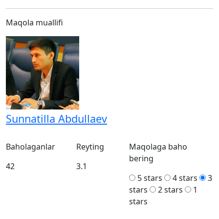
Maqola muallifi
Sunnatilla Abdullaev
Baholaganlar
Reyting
Maqolaga baho
bering
42
3.1
5 stars
4 stars
3
stars
2 stars
1
stars