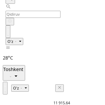
O'z
28°C
Toshkent
O'z
11 915.64