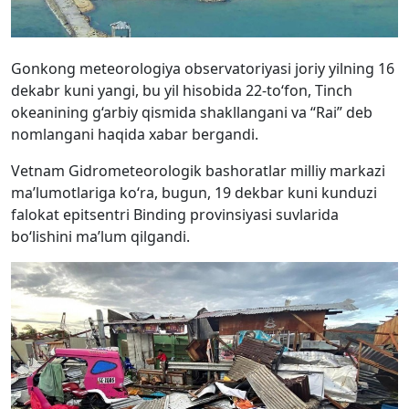
Gonkong meteorologiya observatoriyasi joriy yilning 16
dekabr kuni yangi, bu yil hisobida 22-to‘fon, Tinch
okeanining g‘arbiy qismida shakllangani va “Rai” deb
nomlangani haqida xabar bergandi.
Vetnam Gidrometeorologik bashoratlar milliy markazi
ma’lumotlariga ko‘ra, bugun, 19 dekbar kuni kunduzi
falokat epitsentri Binding provinsiyasi suvlarida
bo‘lishini ma’lum qilgandi.