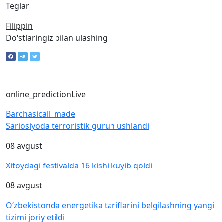
Teglar
Filippin
Doʻstlaringiz bilan ulashing
online_prediction
Live
Barchasi
call_made
Sariosiyoda terroristik guruh ushlandi
08 avgust
Xitoydagi festivalda 16 kishi kuyib qoldi
08 avgust
O‘zbekistonda energetika tariflarini belgilashning yangi
tizimi joriy etildi