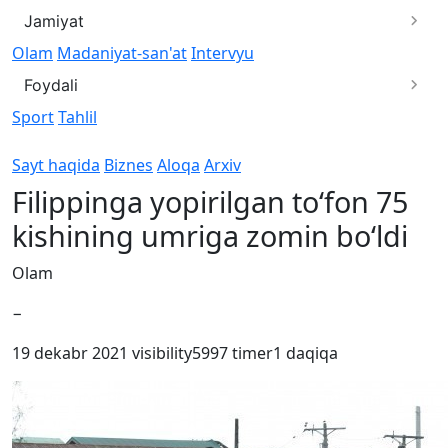
Jamiyat
Olam
Madaniyat-san'at
Intervyu
Foydali
Sport
Tahlil
Sayt haqida
Biznes
Aloqa
Arxiv
Filippinga yopirilgan to‘fon 75
kishining umriga zomin bo‘ldi
Olam
−
19 dekabr 2021
visibility
5997
timer
1 daqiqa