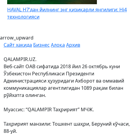
VAL H7’дан йилнинг энг қизиқарли янгилиги: Hi4
Kia Uz
хнологияси
бошлан
arrow_upward
Сайт хақида
Бизнес
Алоқа
Архив
QALAMPIR.UZ.
Веб-сайт ОАВ сифатида 2018 йил 26 октябрь куни
Ўзбекистон Республикаси Президенти
Администрацияси ҳузуридаги Ахборот ва оммавий
коммуникациялар агентлигидан 1089 рақам билан
рўйхатга олинган.
Муассис: “QALAMPIR Таҳририят” МЧЖ.
Таҳририят манзили: Тошкент шаҳри, Беруний кўчаси,
88-уй.