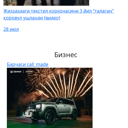
Жиззахдаги текстил корхонасини 3 йил “талаган”
қоровул ушланди (видео)
28 июл
Бизнес
Барчаси
call_made