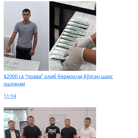
$2000 га “права” олиб бермоқчи бўлган шахс
ушланди
11:14