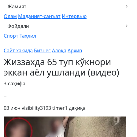
Жамият
Олам
Маданият-санъат
Интервью
Фойдали
Спорт
Таҳлил
Сайт хақида
Бизнес
Алоқа
Архив
Жиззахда 65 туп кўкнори
эккан аёл ушланди (видео)
3-саҳифа
−
03 июн
visibility
3193
timer
1 дақиқа