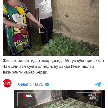
Жиззах вилоятида томорқасида 65 туп кўкнори эккан
43 ёшли аёл қўлга олинди. Бу ҳақда Ички ишлар
вазирлиги хабар берди.