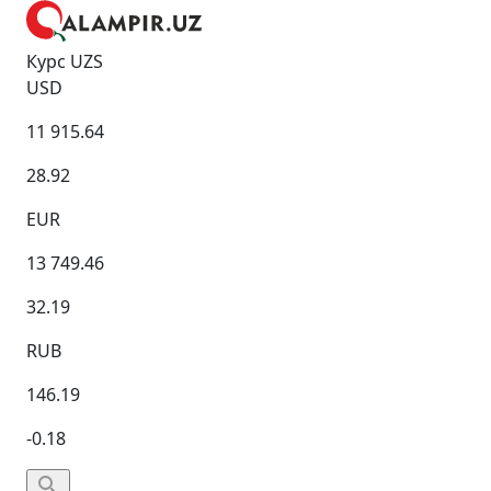
Курс UZS
USD
11 915.64
28.92
EUR
13 749.46
32.19
RUB
146.19
-0.18