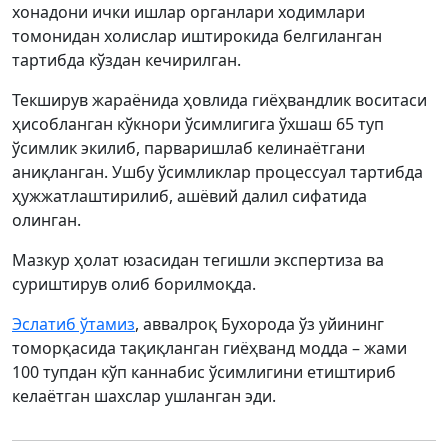
хонадони ички ишлар органлари ходимлари
томонидан холислар иштирокида белгиланган
тартибда кўздан кечирилган.
Текширув жараёнида ҳовлида гиёҳвандлик воситаси
ҳисобланган кўкнори ўсимлигига ўхшаш 65 туп
ўсимлик экилиб, парваришлаб келинаётгани
аниқланган. Ушбу ўсимликлар процессуал тартибда
ҳужжатлаштирилиб, ашёвий далил сифатида
олинган.
Мазкур ҳолат юзасидан тегишли экспертиза ва
суриштирув олиб борилмоқда.
Эслатиб ўтамиз
, аввалроқ Бухорода ўз уйининг
томорқасида тақиқланган гиёҳванд модда – жами
100 тупдан кўп каннабис ўсимлигини етиштириб
келаётган шахслар ушланган эди.