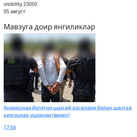
visibility
23050
05 август
Мавзуга доир янгиликлар
Андижонда йигитни шахсий расмлари билан шантаж
қилганлар ушланди (видео)
17:56