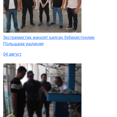
Экстремистик жиноят қилган ўзбекистонлик
Польшада ушланди
04 август