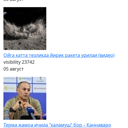
Ойга катта тезликда йирик ракета урилди (видео)
visibility
23742
05 август
Терма жамоа ичида “каламуш” бор – Каннаваро