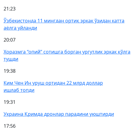
21:23
Ўзбекистонда 11 мингдан ортиқ эркак ўзидан катта
аёлга уйланди
20:07
Хоразмга “опий” сотишга борган ургутлик эркак қўлга
тушди
19:38
Ким Чен Ин уруш ортидан 22 млрд доллар
ишлаб топди
19:31
Украина Қримда дронлар парадини уюштирди
17:56