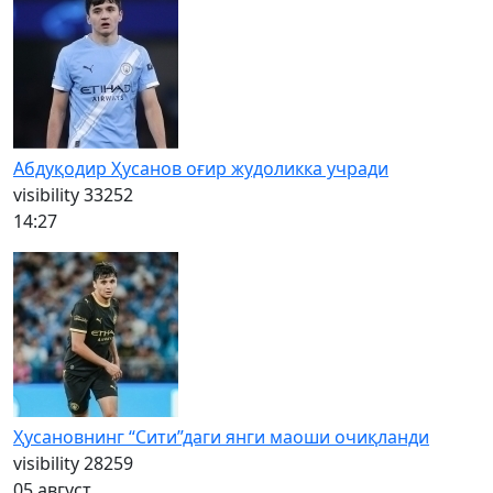
Абдуқодир Ҳусанов оғир жудоликка учради
visibility
33252
14:27
Ҳусановнинг “Сити”даги янги маоши очиқланди
visibility
28259
05 август