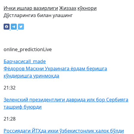
Ички ишлар вазирлиги
Жиззах
кўкнори
Дўстларингиз билан улашинг
online_prediction
Live
Барчаси
call_made
Фёдоров Маскни Украинага ёрдам беришга
кўндиришга уринмоқда
21:32
Зеленский президентлиги даврида илк бор Сербияга
ташриф буюрди
21:28
Россиядаги ЙТҲда икки ўзбекистонлик ҳалок бўлди