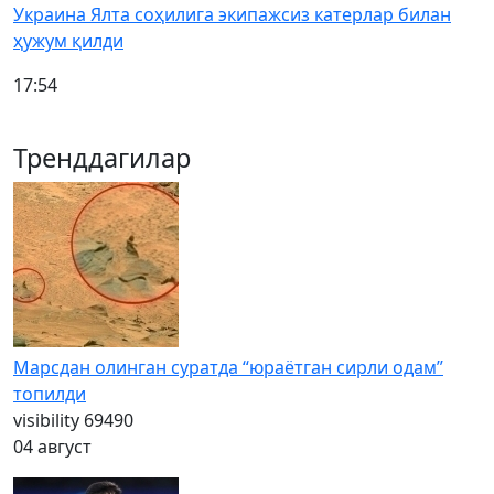
Украина Ялта соҳилига экипажсиз катерлар билан
ҳужум қилди
17:54
Тренддагилар
Марсдан олинган суратда “юраётган сирли одам”
топилди
visibility
69490
04 август