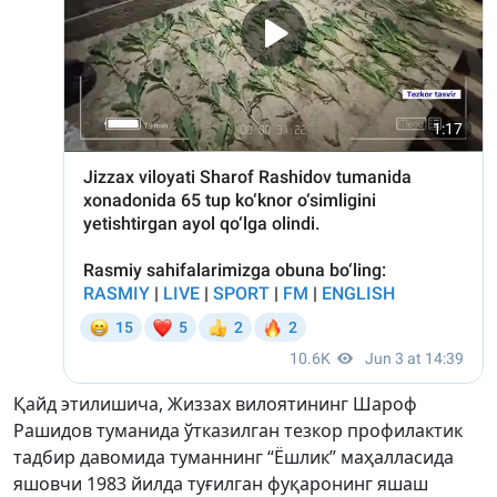
Қайд этилишича, Жиззах вилоятининг Шароф
Рашидов туманида ўтказилган тезкор профилактик
тадбир давомида туманнинг “Ёшлик” маҳалласида
яшовчи 1983 йилда туғилган фуқаронинг яшаш