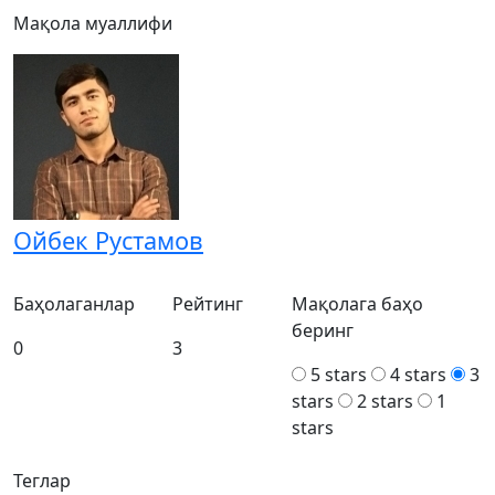
Мақола муаллифи
Ойбек Рустамов
Баҳолаганлар
Рейтинг
Мақолага баҳо
беринг
0
3
5 stars
4 stars
3
stars
2 stars
1
stars
Теглар