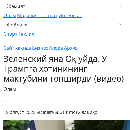
Жамият
Олам
Маданият-санъат
Интервью
Фойдали
Спорт
Таҳлил
Сайт хақида
Бизнес
Алоқа
Архив
Зеленский яна Оқ уйда. У
Трампга хотинининг
мактубини топширди (видео)
Олам
−
18 август 2025
visibility
5661
timer
2 дақиқа