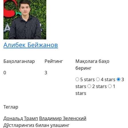
Алибек Бейжанов
Баҳолаганлар
Рейтинг
Мақолага баҳо
беринг
0
3
5 stars
4 stars
3
stars
2 stars
1
stars
Теглар
Дональд Трамп
Владимир Зеленский
Дўстларингиз билан улашинг