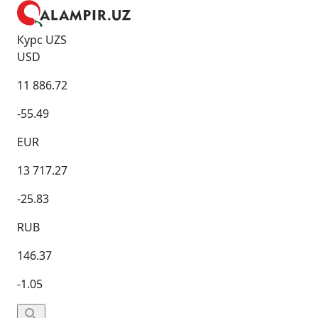
Курс UZS
USD
11 886.72
-55.49
EUR
13 717.27
-25.83
RUB
146.37
-1.05