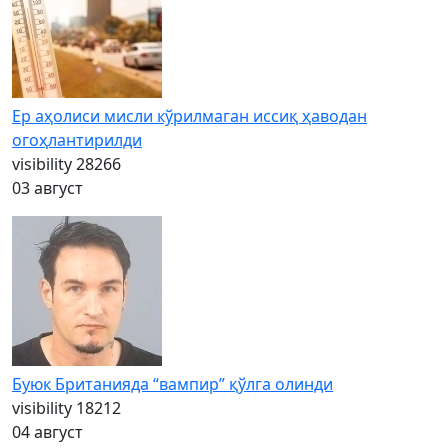
Ер аҳолиси мисли кўрилмаган иссиқ ҳаводан
огоҳлантирилди
visibility
28266
03 август
Буюк Британияда “вампир” қўлга олинди
visibility
18212
04 август