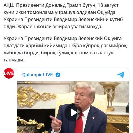
АҚШ Президенти Дональд Трамп бугун, 18 август
куни икки томонлама учрашув олдидан Оқ уйда
Украина Президенти Владимир Зеленскийни кутиб
олди. Жараён жонли эфирда узатилмоқда.
Украина Президенти Владимир Зеленский Оқ уйга
одатдаги ҳарбий кийимидан кўра кўпроқ расмийроқ
либосда борди, бироқ тўлиқ костюм ва галстук
тақмади.