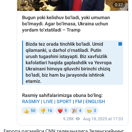
Европа расмийси CNN телеканалига Зеленскийнинг