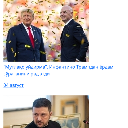
“Мутлақо уйдирма”. Инфантино Трампдан ёрдам
сўраганини рад этди
04 август