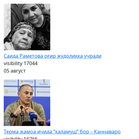
Саида Раметова оғир жудоликка учради
visibility
17044
05 август
Терма жамоа ичида “каламуш” бор – Каннаваро