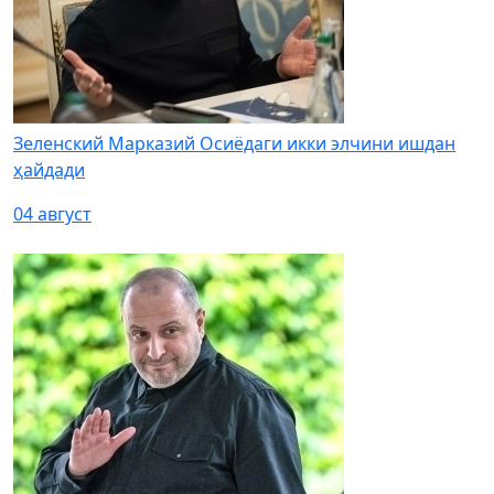
Зеленский Марказий Осиёдаги икки элчини ишдан
ҳайдади
04 август