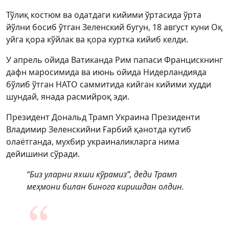
Тўлиқ костюм ва одатдаги кийими ўртасида ўрта
йўлни босиб ўтган Зеленский бугун, 18 август куни Оқ
уйга қора кўйлак ва қора куртка кийиб келди.
У апрель ойида Ватиканда Рим папаси Францискнинг
дафн маросимида ва июнь ойида Нидерландияда
бўлиб ўтган НАТО саммитида кийган кийими худди
шундай, янада расмийроқ эди.
Президент Дональд Трамп Украина Президенти
Владимир Зеленскийни Ғарбий қанотда кутиб
олаётганда, мухбир украиналикларга нима
дейишини сўради.
“Биз уларни яхши кўрамиз”, деди Трамп
меҳмони билан бинога киришдан олдин.