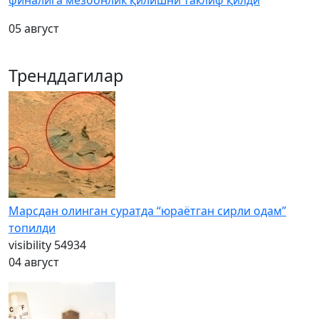
финалига мезбонлик қилишни таклиф қилди
05 август
Тренддагилар
Марсдан олинган суратда “юраётган сирли одам”
топилди
visibility
54934
04 август