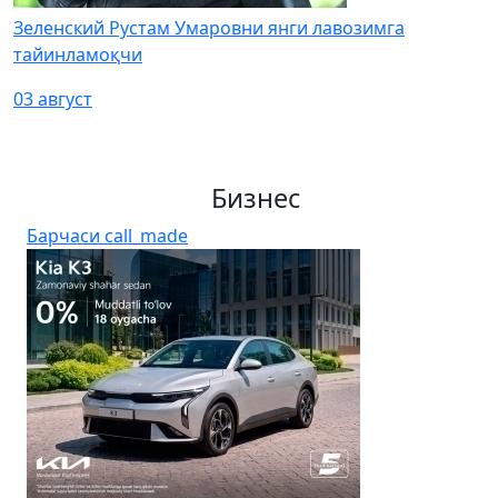
Зеленский Рустам Умаровни янги лавозимга
тайинламоқчи
03 август
Бизнес
Барчаси
call_made