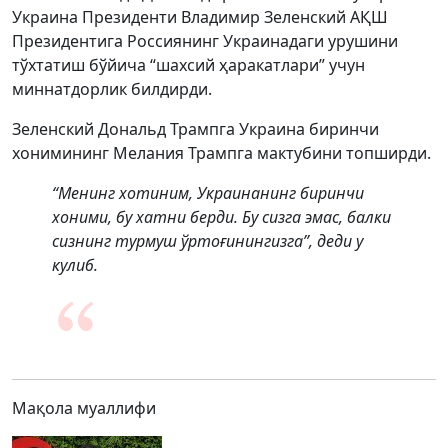
Украина Президенти Владимир Зеленский АҚШ
Президентига Россиянинг Украинадаги урушини
тўхтатиш бўйича “шахсий ҳаракатлари” учун
миннатдорлик билдирди.
Зеленский Дональд Трампга Украина биринчи
хонимининг Мелания Трампга мактубини топширди.
“Менинг хотиним, Украинанинг биринчи
хоними, бу хатни берди. Бу сизга эмас, балки
сизнинг турмуш ўртоғинингизга”, деди у
кулиб.
Мақола муаллифи