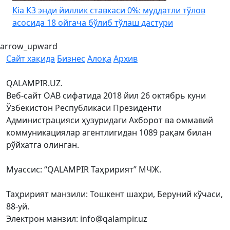
Kia K3 энди йиллик ставкаси 0%: муддатли тўлов
асосида 18 ойгача бўлиб тўлаш дастури
arrow_upward
Сайт хақида
Бизнес
Алоқа
Архив
QALAMPIR.UZ.
Веб-сайт ОАВ сифатида 2018 йил 26 октябрь куни
Ўзбекистон Республикаси Президенти
Администрацияси ҳузуридаги Ахборот ва оммавий
коммуникациялар агентлигидан 1089 рақам билан
рўйхатга олинган.
Муассис: “QALAMPIR Таҳририят” МЧЖ.
Таҳририят манзили: Тошкент шаҳри, Беруний кўчаси,
88-уй.
Электрон манзил: info@qalampir.uz