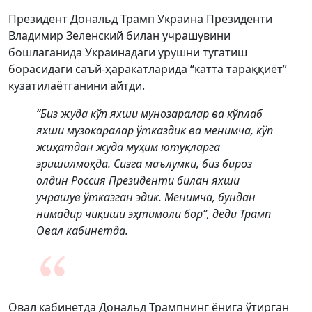
Президент Дональд Трамп Украина Президенти
Владимир Зеленский билан учрашувини
бошлаганида Украинадаги урушни тугатиш
борасидаги саъй-ҳаракатларида “катта тараққиёт”
кузатилаётганини айтди.
“Биз жуда кўп яхши мунозаралар ва кўплаб
яхши музокаралар ўтказдик ва менимча, кўп
жиҳатдан жуда муҳим ютуқларга
эришилмоқда. Сизга маълумки, биз бироз
олдин Россия Президенти билан яхши
учрашув ўтказган эдик. Менимча, бундан
нимадир чиқиши эҳтимоли бор”, деди Трамп
Овал кабинетда.
Овал кабинетда Дональд Трампнинг ёнига ўтирган