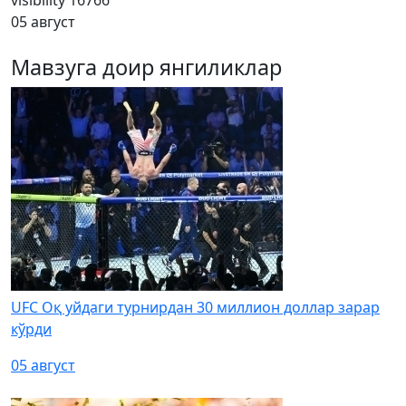
visibility
16766
05 август
Мавзуга доир янгиликлар
UFC Оқ уйдаги турнирдан 30 миллион доллар зарар
кўрди
05 август