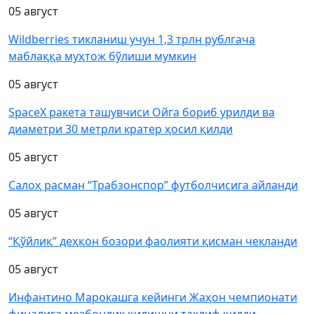
05 август
Wildberries тикланиш учун 1,3 трлн рублгача
маблаққа муҳтож бўлиши мумкин
05 август
SpaceX ракета ташувчиси Ойга бориб урилди ва
диаметри 30 метрли кратер ҳосил қилди
05 август
Салоҳ расман “Трабзонспор” футболчисига айланди
05 август
“Қўйлиқ” деҳқон бозори фаолияти қисман чекланди
05 август
Инфантино Марокашга кейинги Жаҳон чемпионати