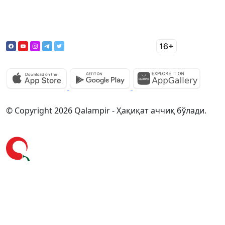
© Copyright 2026 Qalampir - Ҳақиқат аччиқ бўлади.