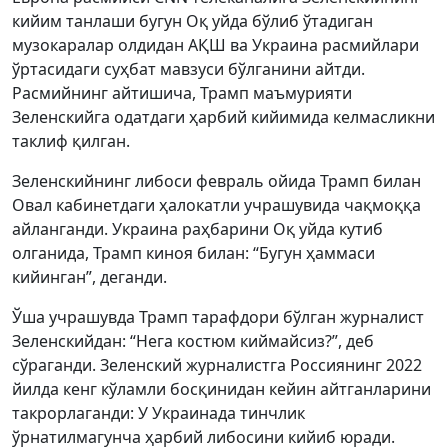
кийим танлаши бугун Оқ уйда бўлиб ўтадиган
музокаралар олдидан АҚШ ва Украина расмийлари
ўртасидаги суҳбат мавзуси бўлганини айтди.
Расмийнинг айтишича, Трамп маъмурияти
Зеленскийга одатдаги ҳарбий кийимида келмасликни
таклиф қилган.
Зеленскийнинг либоси февраль ойида Трамп билан
Овал кабинетдаги ҳалокатли учрашувида чақмоққа
айланганди. Украина раҳбарини Оқ уйда кутиб
олганида, Трамп киноя билан: “Бугун ҳаммаси
кийинган”, деганди.
Ўша учрашувда Трамп тарафдори бўлган журналист
Зеленскийдан: “Нега костюм киймайсиз?”, деб
сўраганди. Зеленский журналистга Россиянинг 2022
йилда кенг кўламли босқинидан кейин айтганларини
такрорлаганди: У Украинада тинчлик
ўрнатилмагунча ҳарбий либосини кийиб юради.