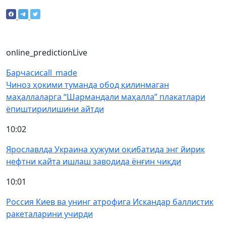
online_prediction
Live
Барчаси
call_made
Чиноз ҳокими туманда обод қилинмаган
маҳаллаларга “Шармандали маҳалла” плакатлари
ёпиштирилишини айтди
10:02
Ярославлда Украина ҳужуми оқибатида энг йирик
нефтни қайта ишлаш заводида ёнғин чиқди
10:01
Россия Киев ва унинг атрофига Искандар баллистик
ракеталарини учирди