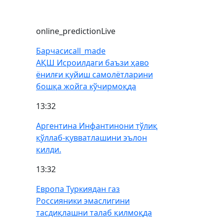
и
online_prediction
Live
Барчаси
call_made
АҚШ Исроилдаги баъзи ҳаво
ёнилғи қуйиш самолётларини
бошқа жойга кўчирмоқда
13:32
Аргентина Инфантинони тўлиқ
қўллаб-қувватлашини эълон
қилди.
13:32
Европа Туркиядан газ
Россияники эмаслигини
тасдиқлашни талаб қилмоқда