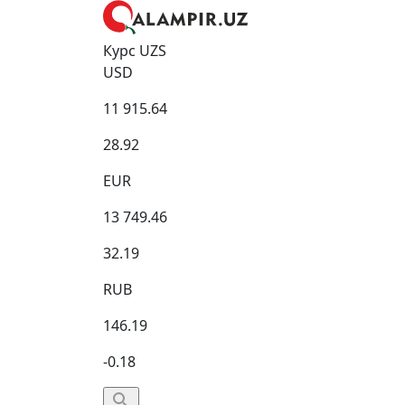
Курс UZS
USD
11 915.64
28.92
EUR
13 749.46
32.19
RUB
146.19
-0.18