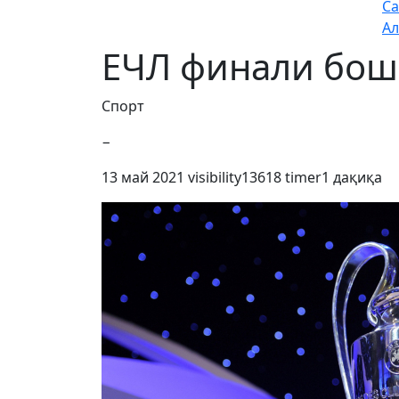
Са
Ал
ЕЧЛ финали бош
Спорт
−
13 май 2021
visibility
13618
timer
1 дақиқа