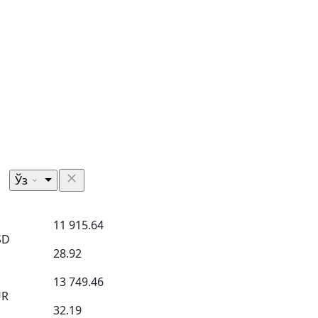
Ўз
11 915.64
SD
28.92
13 749.46
UR
32.19