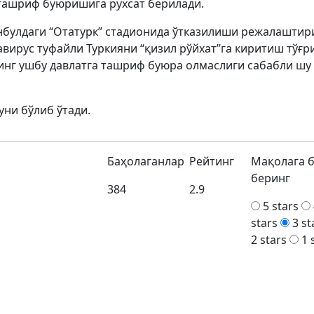
ташриф буюришига рухсат берилади.
нбулдаги “Отатурк” стадионида ўтказилиши режалаштир
вирус туфайли Туркияни “қизил рўйхат”га киритиш тўғр
нинг ушбу давлатга ташриф буюра олмаслиги сабабли шу
уни бўлиб ўтади.
Баҳолаганлар
Рейтинг
Мақолага 
беринг
384
2.9
5 stars
stars
3 st
2 stars
1 