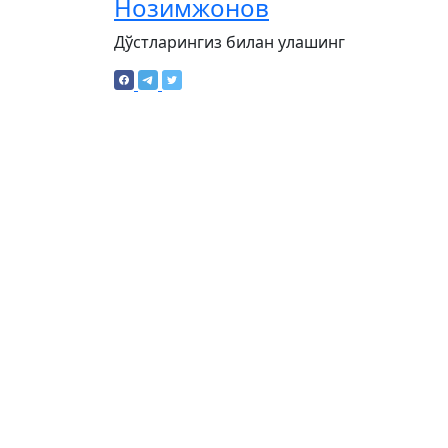
Нозимжонов
Дўстларингиз билан улашинг