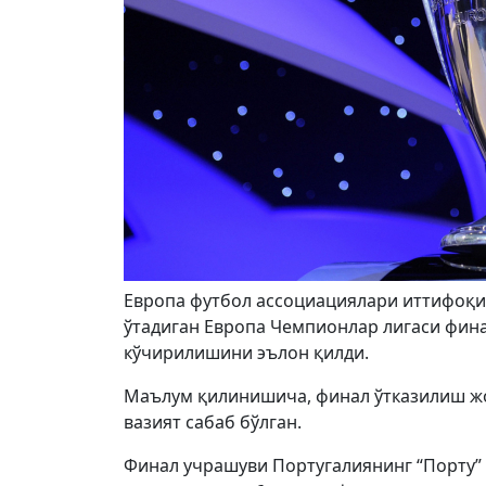
Европа футбол ассоциациялари иттифоқи 
ўтадиган Европа Чемпионлар лигаси фин
кўчирилишини эълон қилди.
Маълум қилинишича, финал ўтказилиш жо
вазият сабаб бўлган.
Финал учрашуви Португалиянинг “Порту” к