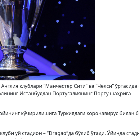
Англия клублари “Манчестер Сити” ва “Челси” ўртасида
алининг Истанбулдан Португалиянинг Порту шаҳрига
йининг кўчирилишига Туркиядаги коронавирус билан б
луби уй стадион – “Dragao”да бўлиб ўтади. Ўйинда стад