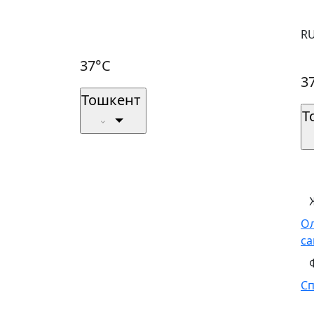
R
37°C
3
Тошкент
Т
О
са
С