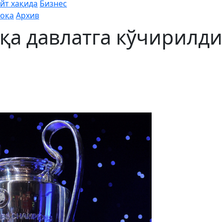
йт хақида
Бизнес
оқа
Архив
қа давлатга кўчирилд