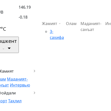
146.19
UB
-0.18
Жамият
Олам
Маданият-
Ин
7°C
санъат
3-
саҳифа
ошкент
Жамият
лам
Маданият-
нъат
Интервью
Фойдали
порт
Таҳлил