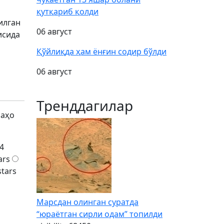
қутқариб қолди
илган
06 август
исида
Қўйлиқда ҳам ёнғин содир бўлди
06 август
Тренддагилар
баҳо
4
ars
stars
Марсдан олинган суратда
“юраётган сирли одам” топилди