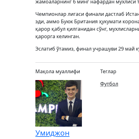
жамоаларнинг 6 минг нафардан мухлиси 
Чемпионлар лигаси финали дастлаб Иста
эди, аммо Буюк Британия ҳукумати корона
қарор қабул қилганидан сўнг, мухлислар
қарорга келинган.
Эслатиб ўтамиз, финал учрашуви 29 май к
Мақола муаллифи
Теглар
Футбол
Умиджон