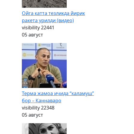
Ойга катта тезликда йирик
ракета урилди (видео)
visibility
22441
05 август
Терма жамоа ичида “каламуш”
бор – Каннаваро
visibility
22348
05 август