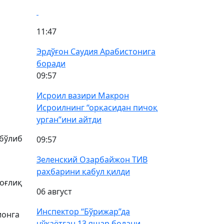
11:47
Эрдўғон Саудия Арабистонига
боради
09:57
Исроил вазири Макрон
Исроилнинг “орқасидан пичоқ
урган”ини айтди
 бўлиб
09:57
Зеленский Озарбайжон ТИВ
раҳбарини қабул қилди
оғлиқ
06 август
Инспектор “Бўрижар”да
ионга
чўкаётган 13 яшар болани