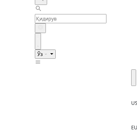
Ўз
U
E