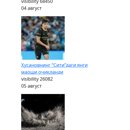
visibility
68450
04 август
Ҳусановнинг “Сити”даги янги
маоши очиқланди
visibility
26082
05 август