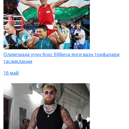
Олимпиада учун бокс бўйича янги вазн тоифалари
тасдиқланди
16 май