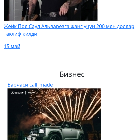
Жейк Пол Саул Альварезга жанг учун 200 млн доллар
таклиф қилди
15 май
Бизнес
Барчаси
call_made