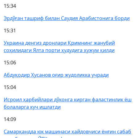
15:34
Эрдўған ташриф билан Саудия Арабистонига борди
15:31
Украина денгиз дронлари Қримнинг жанубий
соҳилидаги Ялта порти ҳудудига ҳужум қилди
15:06
Абдуқодир Ҳусанов оғир жудоликка учради
15:04
Исроил ҳарбийлари дўконга кирган фаластинлик ёш
болаларга куч ишлатди
14:09
Самарқандда юк машинаси ҳайдовчиси ёнғин сабаб