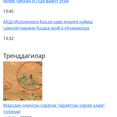
келиб чиққан ЙТҲда вафот этди
13:45
АҚШ Исроилдаги баъзи ҳаво ёнилғи қуйиш
самолётларини бошқа жойга кўчирмоқда
13:32
Тренддагилар
Марсдан олинган суратда “юраётган сирли одам”
топилди