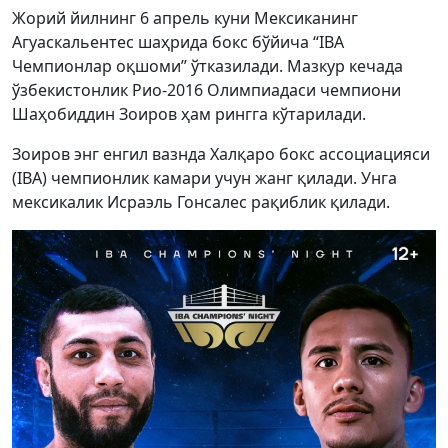
Жорий йилнинг 6 апрель куни Мексиканинг
Агуаскальентес шаҳрида бокс бўйича “IBA
Чемпионлар оқшоми” ўтказилади. Мазкур кечада
ўзбекистонлик Рио-2016 Олимпиадаси чемпиони
Шаҳобиддин Зоиров ҳам рингга кўтарилади.
Зоиров энг енгил вазнда Халқаро бокс ассоциацияси
(IBA) чемпионлик камари учун жанг қилади. Унга
мексикалик Исраэль Гонсалес рақиблик қилади.