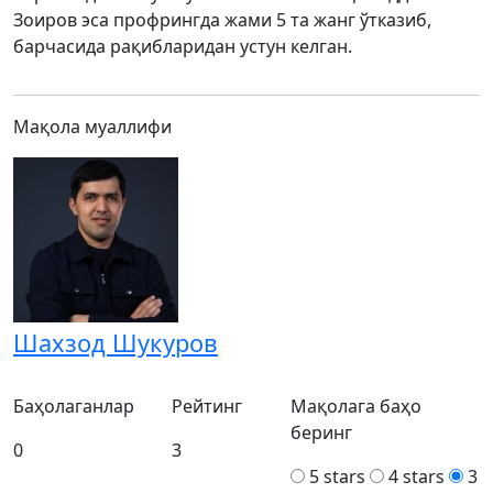
Зоиров эса профрингда жами 5 та жанг ўтказиб,
барчасида рақибларидан устун келган.
Мақола муаллифи
Шахзод Шукуров
Баҳолаганлар
Рейтинг
Мақолага баҳо
беринг
0
3
5 stars
4 stars
3