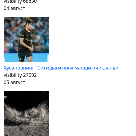
visibility
68830
04 август
Ҳусановнинг “Сити”даги янги маоши очиқланди
visibility
27092
05 август