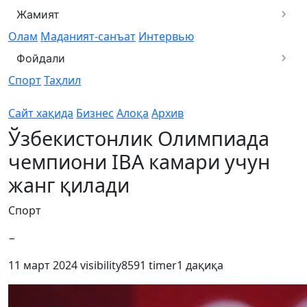
Жамият
Олам
Маданият-санъат
Интервью
Фойдали
Спорт
Таҳлил
Сайт хақида
Бизнес
Алоқа
Архив
Ўзбекистонлик Олимпиада
чемпиони IBA камари учун
жанг қилади
Спорт
−
11 март 2024
visibility
8591
timer
1 дақиқа