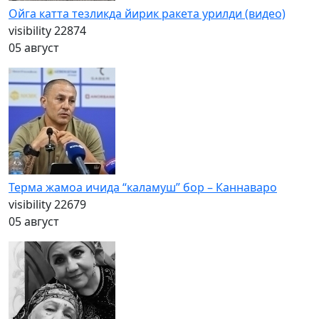
Ойга катта тезликда йирик ракета урилди (видео)
visibility
22874
05 август
Терма жамоа ичида “каламуш” бор – Каннаваро
visibility
22679
05 август