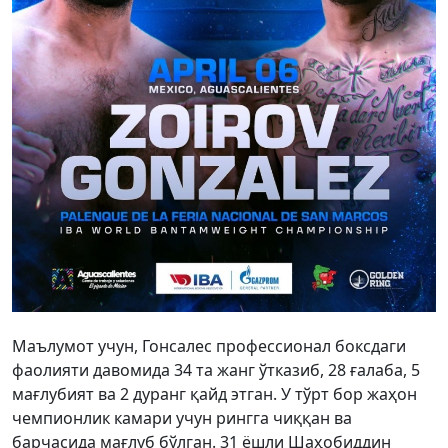
Маълумот учун, Гонсалес профессионал боксдаги
фаолияти давомида 34 та жанг ўтказиб, 28 ғалаба, 5
мағлубият ва 2 дуранг қайд этган. У тўрт бор жаҳон
чемпионлик камари учун рингга чиққан ва
барчасида мағлуб бўлган. 31 ёшли Шаҳобиддин