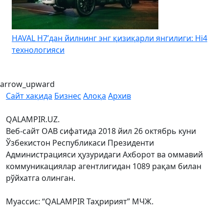
HAVAL H7’дан йилнинг энг қизиқарли янгилиги: Hi4
K
технологияси
arrow_upward
Сайт хақида
Бизнес
Алоқа
Архив
QALAMPIR.UZ.
Веб-сайт ОАВ сифатида 2018 йил 26 октябрь куни
Ўзбекистон Республикаси Президенти
Администрацияси ҳузуридаги Ахборот ва оммавий
коммуникациялар агентлигидан 1089 рақам билан
рўйхатга олинган.
Муассис: “QALAMPIR Таҳририят” МЧЖ.