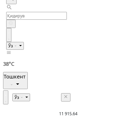
Ўз
38°C
Тошкент
Ўз
11 915.64