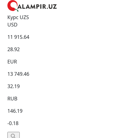
Курс UZS
USD
11 915.64
28.92
EUR
13 749.46
32.19
RUB
146.19
-0.18