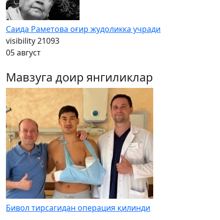
Саида Раметова оғир жудоликка учради
visibility
21093
05 август
Мавзуга доир янгиликлар
Бивол тирсагидан операция қилинди