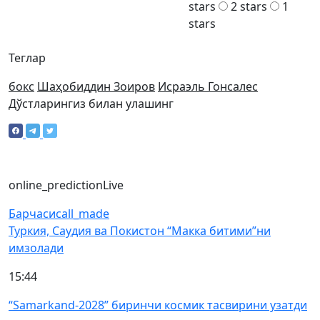
stars
2 stars
1
stars
Теглар
бокс
Шаҳобиддин Зоиров
Исраэль Гонсалес
Дўстларингиз билан улашинг
online_prediction
Live
Барчаси
call_made
Туркия, Саудия ва Покистон “Макка битими”ни
имзолади
15:44
“Samarkand-2028” биринчи космик тасвирини узатди