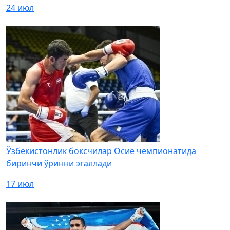
24 июл
Ўзбекистонлик боксчилар Осиё чемпионатида
биринчи ўринни эгаллади
17 июл