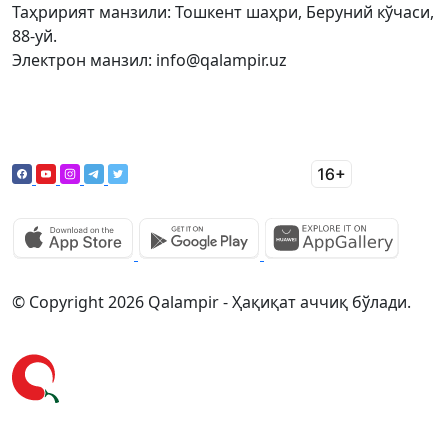
Таҳририят манзили: Тошкент шаҳри, Беруний кўчаси,
88-уй.
Электрон манзил: info@qalampir.uz
© Copyright 2026 Qalampir - Ҳақиқат аччиқ бўлади.