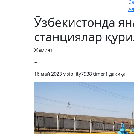
Са
Ал
Ўзбекистонда ян
станциялар қур
Жамият
−
16 май 2023
visibility
7938
timer
1 дақиқа