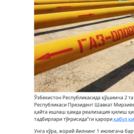
Ўзбекистон Республикасида қўшимча 2 та 
Республикаси Президент Шавкат Мирзиёев
қайта ишлаш ҳамда реализация қилиш ҳ
тадбирлари тўғрисида”ги қарори
қабул қи
Унга кўра, жорий йилнинг 1 июлигача бар