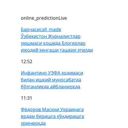
online_prediction
Live
Барчаси
call_made
Ўзбекистон Журналистлар
уюшмаси қошида Блогерлар
ижодий кенгаши ташкил этилди
12:52
Инфантино УЭФА ходимаси
билан ишқий муносабатда
бўлганликда айбланмоқда
11:31
Фёдоров Маскни Украинага
ёрдам беришга кўндиришга
уринмоқда