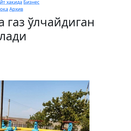
йт хақида
Бизнес
оқа
Архив
а газ ўлчайдиган
илади