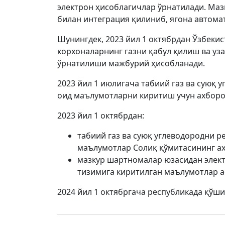
электрон ҳисоблагичлар ўрнатилади. Маз
билан интеграция қилиниб, ягона автома
Шунингдек, 2023 йил 1 октябрдан Ўзбеки
корхоналарнинг газни қабул қилиш ва уз
ўрнатилиши мажбурий ҳисобланади.
2023 йил 1 июлигача табиий газ ва суюқ
оид маълумотларни киритиш учун ахборо
2023 йил 1 октябрдан:
табиий газ ва суюқ углеводородни 
маълумотлар Солиқ қўмитасининг ах
мазкур шартномалар юзасидан элект
тизимига киритилган маълумотлар а
2024 йил 1 октябргача республикада қўши