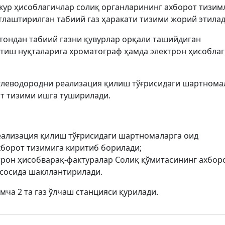
кур ҳисоблагичлар солиқ органларининг ахборот тизим
тлаштирилган табиий газ ҳаракати тизими жорий этилад
стондан табиий газни қувурлар орқали ташийдиган
атиш нуқталарига хроматограф ҳамда электрон ҳисобла
 углеводородни реализация қилиш тўғрисидаги шартнома
т тизими ишга туширилади.
реализация қилиш тўғрисидаги шартномаларга оид
борот тизимига киритиб борилади;
рон ҳисобварақ-фактуралар Солиқ қўмитасининг ахбор
сосида шакллантирилади.
мча 2 та газ ўлчаш станцияси қурилади.