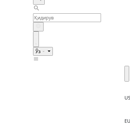
Ўз
U
E