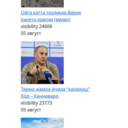
Ойга катта тезликда йирик
ракета урилди (видео)
visibility
24608
05 август
Терма жамоа ичида “каламуш”
бор – Каннаваро
visibility
23773
05 август