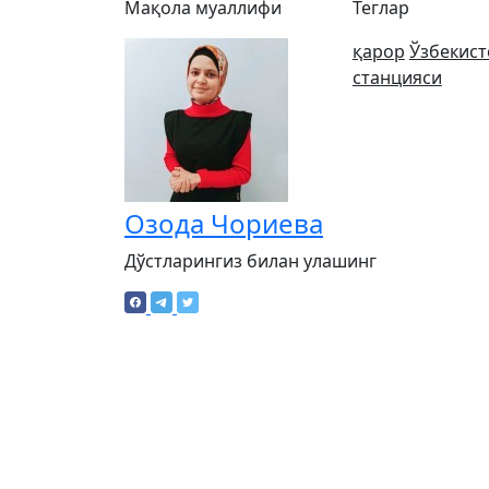
Мақола муаллифи
Теглар
қарор
Ўзбекист
станцияси
Озода Чориева
Дўстларингиз билан улашинг