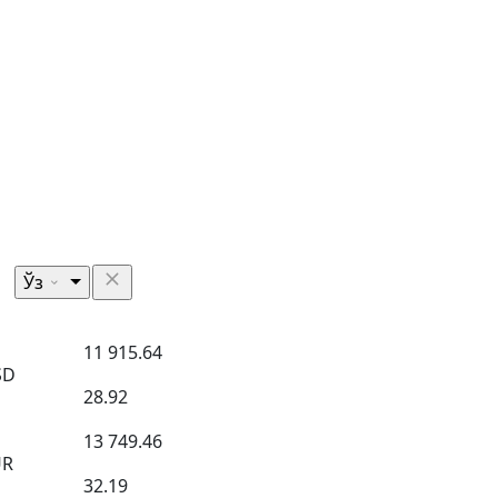
Ўз
11 915.64
SD
28.92
13 749.46
UR
32.19