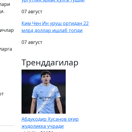
лари
и.
07 август
Ким Чен Ин уруш ортидан 22
гичлар
млрд доллар ишлаб топди
07 август
ларга
Тренддагилар
от
Абдуқодир Ҳусанов оғир
жудоликка учради