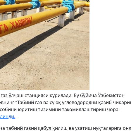
газ ўлчаш станцияси қурилади. Бу бўйича Ўзбекистон
нинг “Табиий газ ва суюқ углеводородни қазиб чиқари
исобини юритиш тизимини такомиллаштириш чора-
линди.
ча табиий газни қабул қилиш ва узатиш нуқталарига он