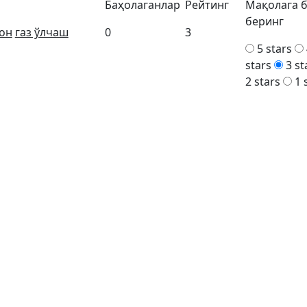
Баҳолаганлар
Рейтинг
Мақолага 
беринг
он
газ ўлчаш
0
3
5 stars
stars
3 st
2 stars
1 