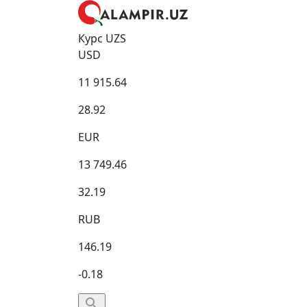
Курс UZS
USD
11 915.64
28.92
EUR
13 749.46
32.19
RUB
146.19
-0.18