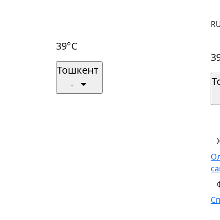
R
39°C
3
Тошкент
Т
О
са
С