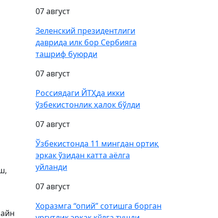
07 август
Зеленский президентлиги
даврида илк бор Сербияга
ташриф буюрди
07 август
Россиядаги ЙТҲда икки
ўзбекистонлик ҳалок бўлди
07 август
Ўзбекистонда 11 мингдан ортиқ
эркак ўзидан катта аёлга
уйланди
ш,
07 август
Хоразмга “опий” сотишга борган
лайн
ургутлик эркак қўлга тушди