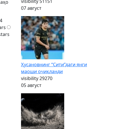
visibility
51151
баҳо
07 август
4
ars
stars
Ҳусановнинг “Сити”даги янги
маоши очиқланди
visibility
29270
05 август