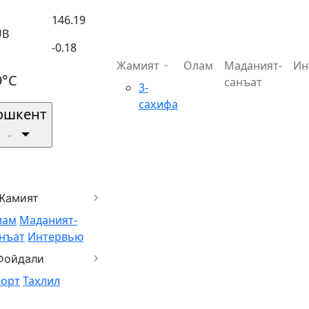
146.19
UB
-0.18
Жамият
Олам
Маданият-
Ин
9°C
санъат
3-
саҳифа
ошкент
Жамият
лам
Маданият-
нъат
Интервью
Фойдали
порт
Таҳлил