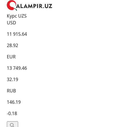
Курс UZS
USD
11 915.64
28.92
EUR
13 749.46
32.19
RUB
146.19
-0.18