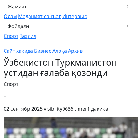
Жамият
Олам
Маданият-санъат
Интервью
Фойдали
Спорт
Таҳлил
Сайт хақида
Бизнес
Алоқа
Архив
Ўзбекистон Туркманистон
устидан ғалаба қозонди
Спорт
−
02 сентябр 2025
visibility
9636
timer
1 дақиқа