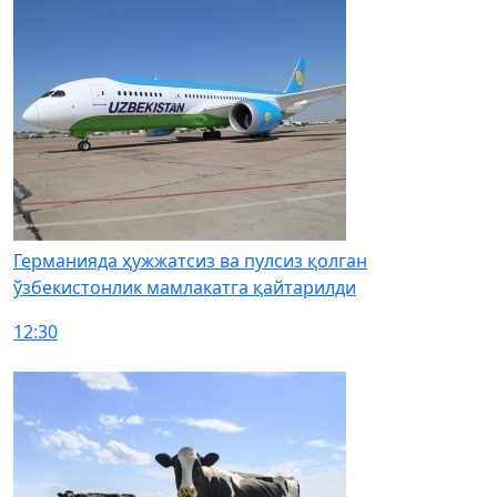
Германияда ҳужжатсиз ва пулсиз қолган
ўзбекистонлик мамлакатга қайтарилди
12:30