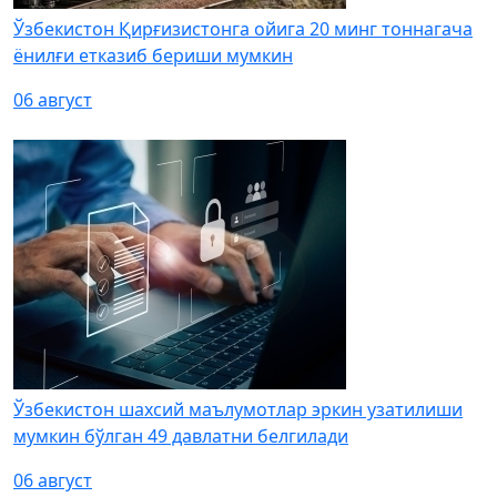
Ўзбекистон Қирғизистонга ойига 20 минг тоннагача
ёнилғи етказиб бериши мумкин
06 август
Ўзбекистон шахсий маълумотлар эркин узатилиши
мумкин бўлган 49 давлатни белгилади
06 август