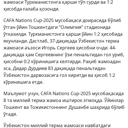
жамоаси Туркманистонга қарши тўп сурди ва 1:2
ҳисобда ғалаба қозонди.
CAFA Nations Cup-2025 мусобақаси доирасида бўлиб
ўтган ўйин Тошкентдаги ”Олимпия” стадионида
ўтказилди. Туркманистонга қарши ўйин 1:2 ҳисобида
якунланди. Дастлаб, 37-дақиқада Ўзбекистон терма
жамоаси аъзоси Игорь Сергеев ҳисобни очди. 44-
дақиқада ҳам Сергеевнинг ўзи пенальтидан гол уриб,
ҳисобни 0:2 кўринишига келтирди. Рақиб жамоадан
эса, Дидар Дурдиев 83 дақиқада пенальтидан
Ўзбекистон дарвозасига гол киритди ва ҳисоб 1:2
кўринишига етди.
Маълумот учун, CAFA Nations Cup-2025 мусобақасида
8 та миллий терма жамоа иштирок этмоқда. Ўйинлар
Тошкент ва Тожикистоннинг Душанбе шаҳрида бўлиб
ўтади.
Ўзбекистон миллий терма жамоаси навбатдаги