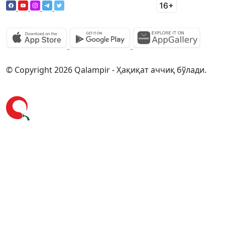
© Copyright 2026 Qalampir - Ҳақиқат аччиқ бўлади.