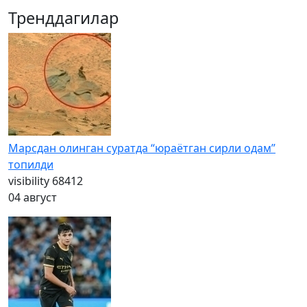
Тренддагилар
Марсдан олинган суратда “юраётган сирли одам”
топилди
visibility
68412
04 август