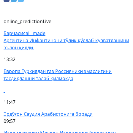
online_prediction
Live
Барчаси
call_made
Аргентина Инфантинони тўлиқ қўллаб-қувватлашини
эълон қилди.
13:32
Европа Туркиядан газ Россияники эмаслигини
тасдиқлашни талаб қилмоқда
11:47
Эрдўғон Саудия Арабистонига боради
09:57