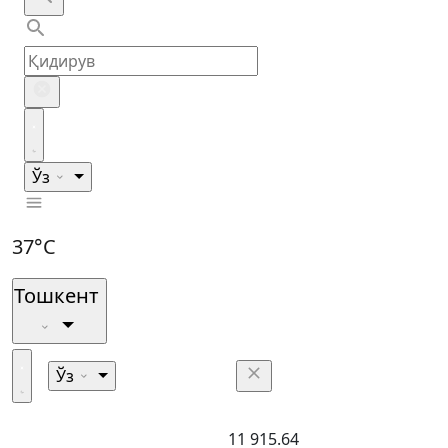
Ўз
37°C
Тошкент
Ўз
11 915.64