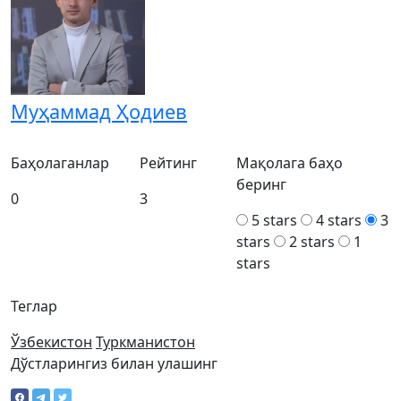
Муҳаммад Ҳодиев
Баҳолаганлар
Рейтинг
Мақолага баҳо
беринг
0
3
5 stars
4 stars
3
stars
2 stars
1
stars
Теглар
Ўзбекистон
Туркманистон
Дўстларингиз билан улашинг