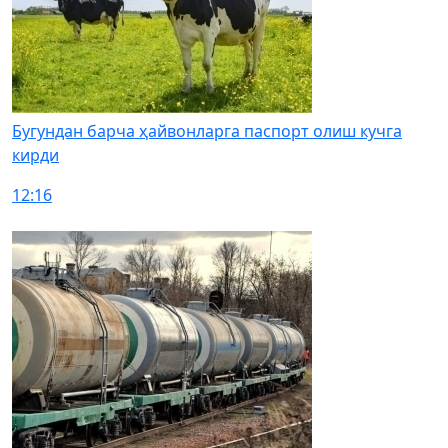
Бугундан барча ҳайвонларга паспорт олиш кучга
кирди
12:16