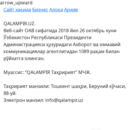
arrow_upward
Сайт хақида
Бизнес
Алоқа
Архив
QALAMPIR.UZ.
Веб-сайт ОАВ сифатида 2018 йил 26 октябрь куни
Ўзбекистон Республикаси Президенти
Администрацияси ҳузуридаги Ахборот ва оммавий
коммуникациялар агентлигидан 1089 рақам билан
рўйхатга олинган.
Муассис: “QALAMPIR Таҳририят” МЧЖ.
Таҳририят манзили: Тошкент шаҳри, Беруний кўчаси,
88-уй.
Электрон манзил: info@qalampir.uz