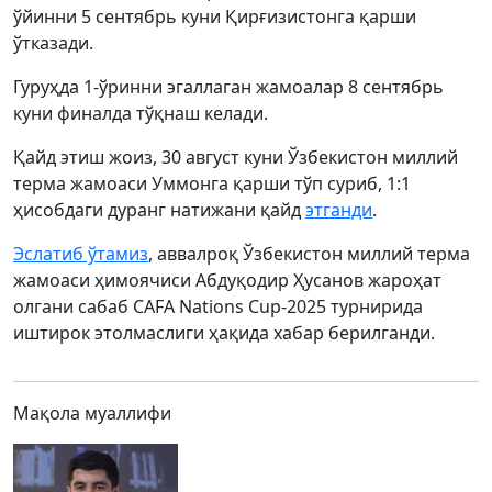
ўйинни 5 сентябрь куни Қирғизистонга қарши
ўтказади.
Гуруҳда 1-ўринни эгаллаган жамоалар 8 сентябрь
куни финалда тўқнаш келади.
Қайд этиш жоиз, 30 август куни Ўзбекистон миллий
терма жамоаси Уммонга қарши тўп суриб, 1:1
ҳисобдаги дуранг натижани қайд
этганди
.
Эслатиб ўтамиз
, аввалроқ Ўзбекистон миллий терма
жамоаси ҳимоячиси Абдуқодир Ҳусанов жароҳат
олгани сабаб CAFA Nations Cup-2025 турнирида
иштирок этолмаслиги ҳақида хабар берилганди.
Мақола муаллифи