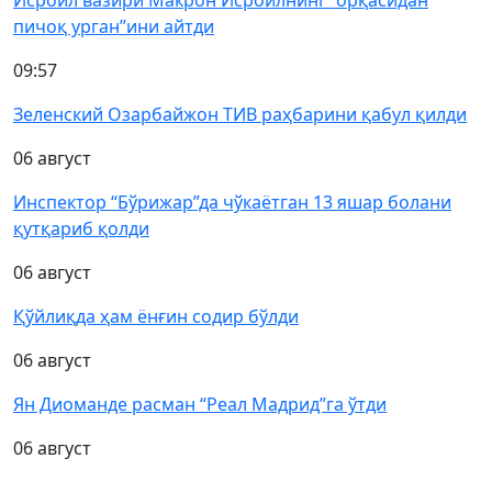
Исроил вазири Макрон Исроилнинг “орқасидан
пичоқ урган”ини айтди
09:57
Зеленский Озарбайжон ТИВ раҳбарини қабул қилди
06 август
Инспектор “Бўрижар”да чўкаётган 13 яшар болани
қутқариб қолди
06 август
Қўйлиқда ҳам ёнғин содир бўлди
06 август
Ян Диоманде расман “Реал Мадрид”га ўтди
06 август