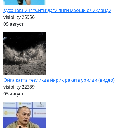
Ҳусановнинг “Сити”даги янги маоши очиқланди
visibility
25956
05 август
Ойга катта тезликда йирик ракета урилди (видео)
visibility
22389
05 август