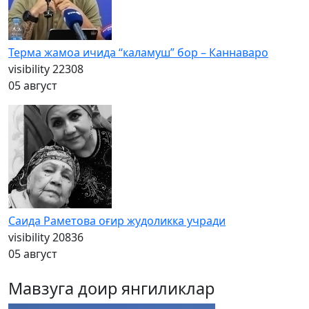
Терма жамоа ичида “каламуш” бор – Каннаваро
visibility
22308
05 август
Саида Раметова оғир жудоликка учради
visibility
20836
05 август
Мавзуга доир янгиликлар