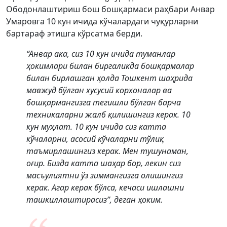
Ободонлаштириш бош бошқармаси раҳбари Анвар
Умаровга 10 кун ичида кўчалардаги чуқурларни
бартараф этишга кўрсатма берди.
“Анвар ака, сиз 10 кун ичида туманлар
ҳокимлари билан биргаликда бошқармалар
билан бирлашган ҳолда Тошкент шаҳрида
мавжуд бўлган хусусий корхоналар ва
бошқармангизга тегишли бўлган барча
техникаларни жалб қилишингиз керак. 10
кун муҳлат. 10 кун ичида сиз катта
кўчаларни, асосий кўчаларни тўлиқ
таъмирлашингиз керак. Мен тушунаман,
оғир. Бизда катта шаҳар бор, лекин сиз
масъулиятни ўз зиммангизга олишингиз
керак. Агар керак бўлса, кечаси ишлашни
ташкиллаштирасиз”, деган ҳоким.