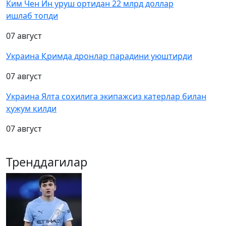
Ким Чен Ин уруш ортидан 22 млрд доллар
ишлаб топди
07 август
Украина Қримда дронлар парадини уюштирди
07 август
Украина Ялта соҳилига экипажсиз катерлар билан
ҳужум қилди
07 август
Тренддагилар