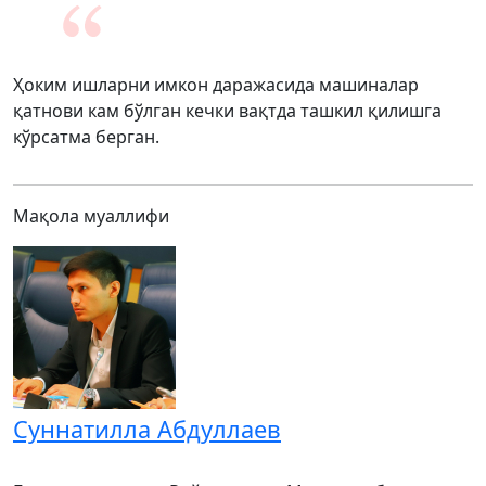
Ҳоким ишларни имкон даражасида машиналар
қатнови кам бўлган кечки вақтда ташкил қилишга
кўрсатма берган.
Мақола муаллифи
Суннатилла Абдуллаев