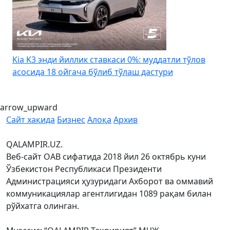
Huawei’нинг PowerStar тизими Ucell тармоғининг
энергия самарадорлигини оширмоқда
arrow_upward
Сайт хақида
Бизнес
Алоқа
Архив
QALAMPIR.UZ.
Веб-сайт ОАВ сифатида 2018 йил 26 октябрь куни
Ўзбекистон Республикаси Президенти
Администрацияси ҳузуридаги Ахборот ва оммавий
коммуникациялар агентлигидан 1089 рақам билан
рўйхатга олинган.