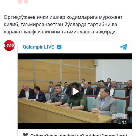
Ортиқхўжаев ички ишлар ходимларига мурожаат
қилиб, таъмирланаётган йўлларда тартибни ва
ҳаракат хавфсизлигини таъминлашга чақирди.