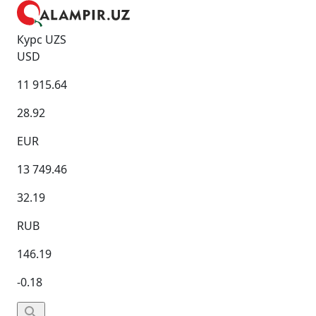
Курс UZS
USD
11 915.64
28.92
EUR
13 749.46
32.19
RUB
146.19
-0.18