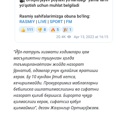
“Йўл-патруль хизмати ходимлари ҳам
масъулиятни тушунган ҳолда
таъмирланаётган жойда назорат
ўрнатиб, одамлар учун қулайлик яратиши
керак. Бу 10 кундан ўтиб кетса,
кечирилмайди. Прокуроримиз маблағларни
бебилиска ишлатилмаслигини ва сифатни
назорат қилиб беришса. Бирорта чуқур
қолмаслиги керак, сифатсиз қабул
қилмаймиз”, деган Жаҳонгир Ортиқхўжаев.