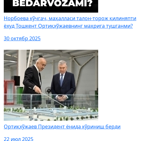
Норбоева кўчгач, маҳалласи талон-торож қилиняпти
ёхуд Тошкент Ортиқхўжаевнинг маҳрига тушганми?
30 октябр 2025
Ортиқхўжаев Президент ёнида кўриниш берди
22 июл 2025