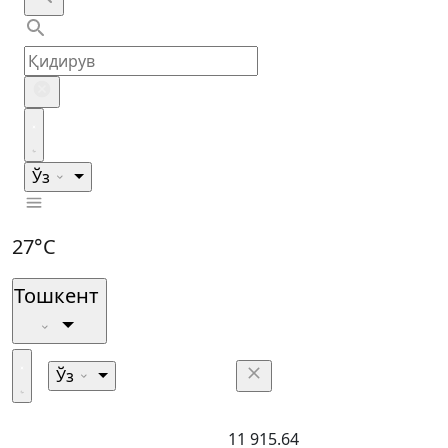
Ўз
27°C
Тошкент
Ўз
11 915.64