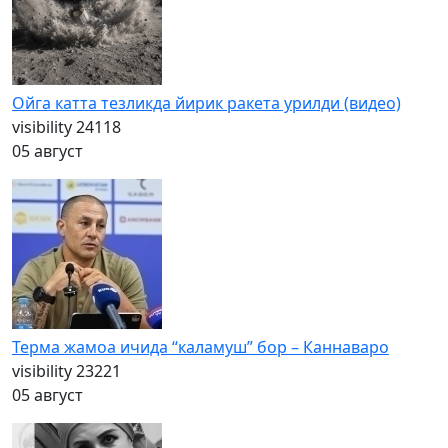
Ойга катта тезликда йирик ракета урилди (видео)
visibility
24118
05 август
Терма жамоа ичида “каламуш” бор – Каннаваро
visibility
23221
05 август