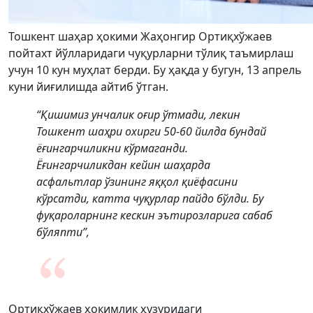
Тошкент шаҳар ҳокими Жаҳонгир Ортиқхўжаев
пойтахт йўлларидаги чуқурларни тўлиқ таъмирлаш
учун 10 кун муҳлат берди. Бу ҳақда у бугун, 13 апрель
куни йиғилишда айтиб ўтган.
“Қишимиз унчалик оғир ўтмади, лекин
Тошкент шаҳри охирги 50-60 йилда бундай
ёғингарчиликни кўрмаганди.
Ёғингарчиликдан кейин шаҳарда
асфальтлар ўзининг яққол қиёфасини
кўрсатди, катта чуқурлар пайдо бўлди. Бу
фуқароларнинг кескин эътирозларига сабаб
бўляпти”,
Ортиқхўжаев ҳокимлик ҳузуридаги