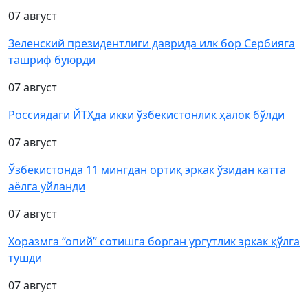
07 август
Зеленский президентлиги даврида илк бор Сербияга
ташриф буюрди
07 август
Россиядаги ЙТҲда икки ўзбекистонлик ҳалок бўлди
07 август
Ўзбекистонда 11 мингдан ортиқ эркак ўзидан катта
аёлга уйланди
07 август
Хоразмга “опий” сотишга борган ургутлик эркак қўлга
тушди
07 август