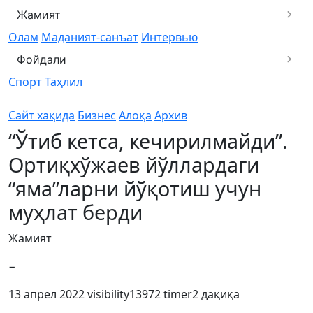
Жамият
Олам
Маданият-санъат
Интервью
Фойдали
Спорт
Таҳлил
Сайт хақида
Бизнес
Алоқа
Архив
“Ўтиб кетса, кечирилмайди”.
Ортиқхўжаев йўллардаги
“яма”ларни йўқотиш учун
муҳлат берди
Жамият
−
13 апрел 2022
visibility
13972
timer
2 дақиқа