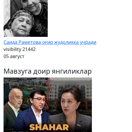
Саида Раметова оғир жудоликка учради
visibility
21442
05 август
Мавзуга доир янгиликлар