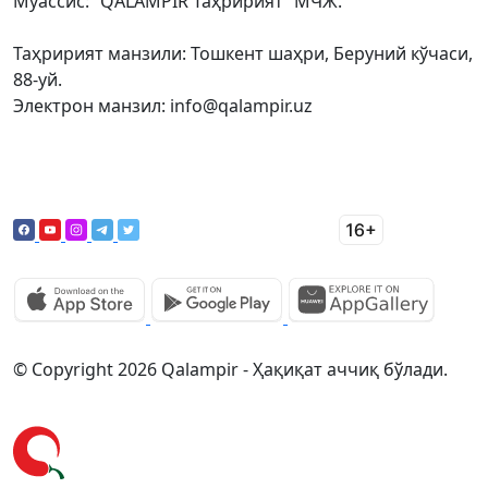
Муассис: “QALAMPIR Таҳририят” МЧЖ.
Таҳририят манзили: Тошкент шаҳри, Беруний кўчаси,
88-уй.
Электрон манзил: info@qalampir.uz
© Copyright 2026 Qalampir - Ҳақиқат аччиқ бўлади.