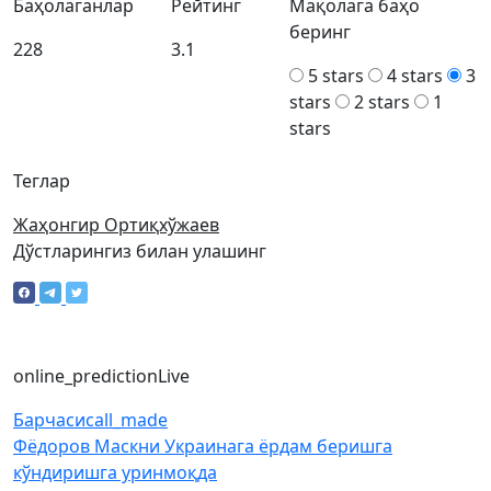
Баҳолаганлар
Рейтинг
Мақолага баҳо
беринг
228
3.1
5 stars
4 stars
3
stars
2 stars
1
stars
Теглар
Жаҳонгир Ортиқхўжаев
Дўстларингиз билан улашинг
online_prediction
Live
Барчаси
call_made
Фёдоров Маскни Украинага ёрдам беришга
кўндиришга уринмоқда