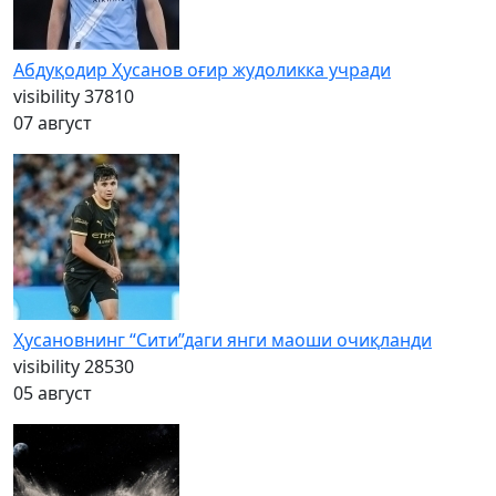
Абдуқодир Ҳусанов оғир жудоликка учради
visibility
37810
07 август
Ҳусановнинг “Сити”даги янги маоши очиқланди
visibility
28530
05 август