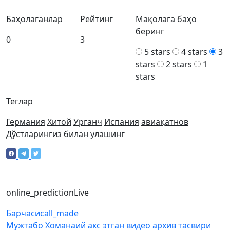
Баҳолаганлар
Рейтинг
Мақолага баҳо
беринг
0
3
5 stars
4 stars
3
stars
2 stars
1
stars
Теглар
Германия
Хитой
Урганч
Испания
авиақатнов
Дўстларингиз билан улашинг
online_prediction
Live
Барчаси
call_made
Мужтабо Хоманаий акс этган видео архив тасвири