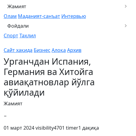
Жамият
Олам
Маданият-санъат
Интервью
Фойдали
Спорт
Таҳлил
Сайт хақида
Бизнес
Алоқа
Архив
Урганчдан Испания,
Германия ва Хитойга
авиақатновлар йўлга
қўйилади
Жамият
−
01 март 2024
visibility
4701
timer
1 дақиқа