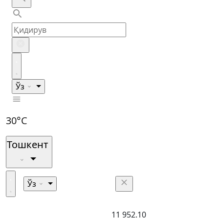
Ўз
30°C
Тошкент
Ўз
11 952.10