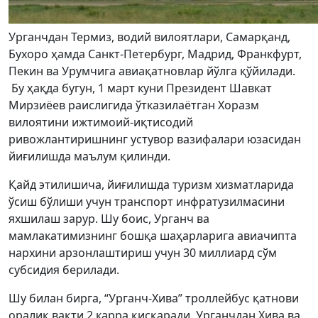
Урганчдан Термиз, водий вилоятлари, Самарқанд,
Бухоро ҳамда Санкт-Петербург, Мадрид, Франкфурт,
Пекин ва Урумчига авиақатновлар йўлга қўйилади.
Бу ҳақда бугун, 1 март куни Президент Шавкат
Мирзиёев раислигида ўтказилаётган Хоразм
вилоятини ижтимоий-иқтисодий
ривожлантиришнинг устувор вазифалари юзасидан
йиғилишда маълум қилинди.
Қайд этилишича, йиғилишда туризм хизматларида
ўсиш бўлиши учун транспорт инфратузилмасини
яхшилаш зарур. Шу боис, Урганч ва
мамлакатимизнинг бошқа шаҳарларига авиачипта
нархини арзонлаштириш учун 30 миллиард сўм
субсидия берилади.
Шу билан бирга, “Урганч-Хива” троллейбус қатнови
оралиқ вақти 2 карра қисқаради. Урганчдан Хива ва