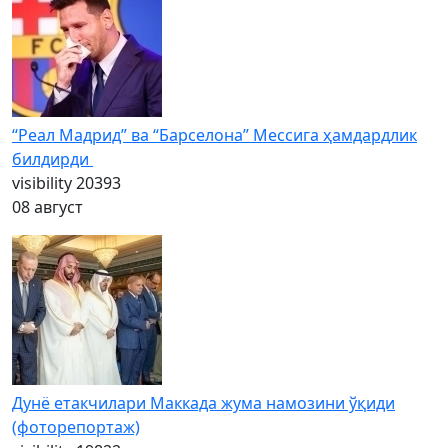
“Реал Мадрид” ва “Барселона” Мессига ҳамдардлик
билдирди
visibility
20393
08 август
Дунё етакчилари Маккада жума намозини ўқиди
(фоторепортаж)