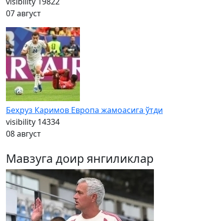
visibility
19822
07 август
Беҳруз Каримов Европа жамоасига ўтди
visibility
14334
08 август
Мавзуга доир янгиликлар