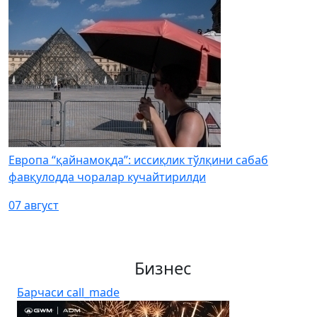
Европа “қайнамоқда”: иссиқлик тўлқини сабаб
фавқулодда чоралар кучайтирилди
07 август
Бизнес
Барчаси
call_made