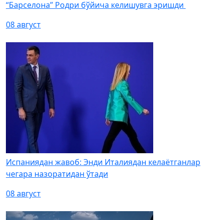
“Барселона” Родри бўйича келишувга эришди
08 август
Испаниядан жавоб: Энди Италиядан келаётганлар
чегара назоратидан ўтади
08 август