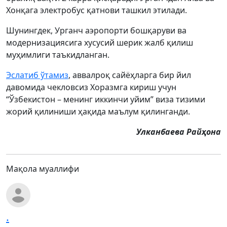
Хонқага электробус қатнови ташкил этилади.
Шунингдек, Урганч аэропорти бошқаруви ва
модернизациясига хусусий шерик жалб қилиш
муҳимлиги таъкидланган.
Эслатиб ўтамиз
, аввалроқ сайёҳларга бир йил
давомида чекловсиз Хоразмга кириш учун
“Ўзбекистон – менинг иккинчи уйим” виза тизими
жорий қилиниши ҳақида маълум қилинганди.
Улканбаева Райҳона
Мақола муаллифи
.