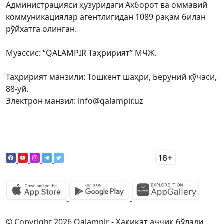
Администрацияси ҳузуридаги Ахборот ва оммавий
коммуникациялар агентлигидан 1089 рақам билан
рўйхатга олинган.
Муассис: “QALAMPIR Таҳририят” МЧЖ.
Таҳририят манзили: Тошкент шаҳри, Беруний кўчаси,
88-уй.
Электрон манзил: info@qalampir.uz
© Copyright 2026 Qalampir - Ҳақиқат аччиқ бўлади.