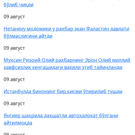
бўлиб чиқди
09 август
Нетаняху модомики у раҳбар экан Фаластин давлати
бўлмаслигини айтди
09 август
Муҳсин Ризоий Олий раҳбарнинг Эрон Олий миллий
хавфсизлик кенгашидаги вакили этиб тайинланди
09 август
Истанбулда бинонинг бир қисми ўпирилиб тушди
09 август
Янгиер шаҳрида даҳшатли автоҳалокат бўлгани
айтилмоқда
09 август