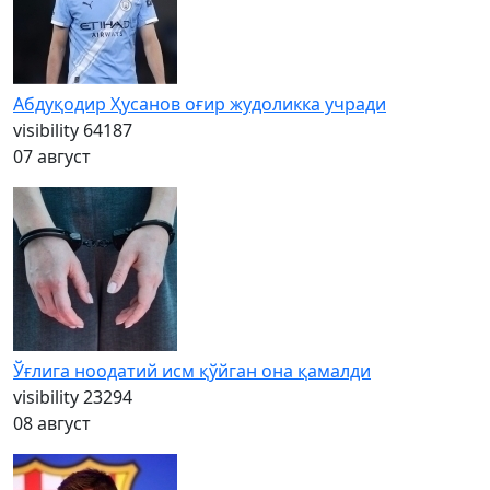
Абдуқодир Ҳусанов оғир жудоликка учради
visibility
64187
07 август
Ўғлига ноодатий исм қўйган она қамалди
visibility
23294
08 август