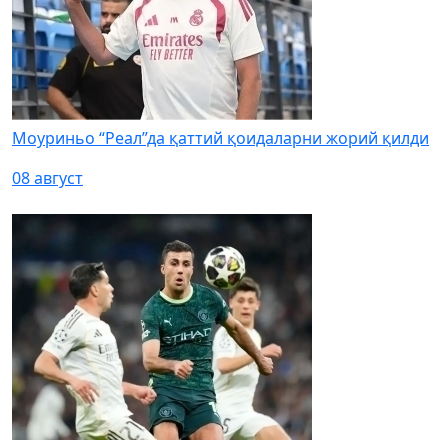
Моуриньо “Реал”да қаттий қоидаларни жорий қилди
08 август