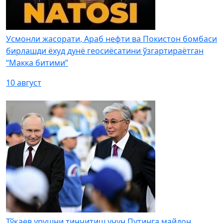
Усмонли жасорати, Араб нефти ва Покистон бомбаси
бирлашди ёхуд дунё геосиёсатини ўзгартираётган
“Макка битими”
10 август
Тўқаев урушни тинчитиш учун Путинга майдон