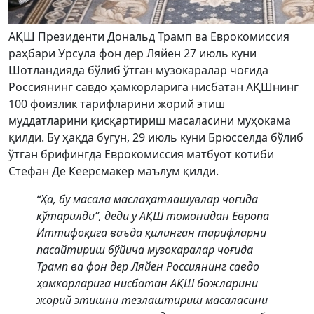
АҚШ Президенти Дональд Трамп ва Еврокомиссия
раҳбари Урсула фон дер Ляйен 27 июль куни
Шотландияда бўлиб ўтган музокаралар чоғида
Россиянинг савдо ҳамкорларига нисбатан АҚШнинг
100 фоизлик тарифларини жорий этиш
муддатларини қисқартириш масаласини муҳокама
қилди. Бу ҳақда бугун, 29 июль куни Брюсселда бўлиб
ўтган брифингда Еврокомиссия матбуот котиби
Стефан Де Кеерсмакер маълум қилди.
“Ҳа, бу масала маслаҳатлашувлар чоғида
кўтарилди”, деди у АҚШ томонидан Европа
Иттифоқига ваъда қилинган тарифларни
пасайтириш бўйича музокаралар чоғида
Трамп ва фон дер Ляйен Россиянинг савдо
ҳамкорларига нисбатан АҚШ божларини
жорий этишни тезлаштириш масаласини