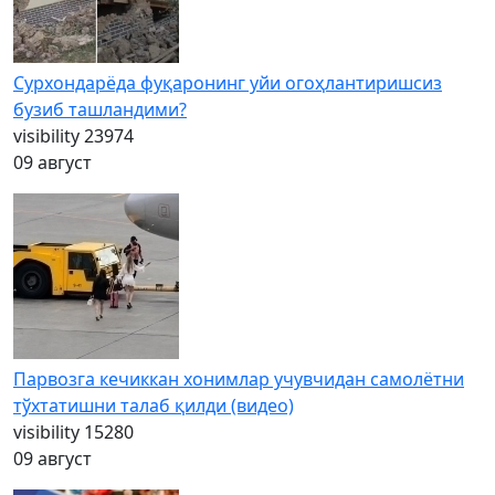
Сурхондарёда фуқаронинг уйи огоҳлантиришсиз
бузиб ташландими?
visibility
23974
09 август
Парвозга кечиккан хонимлар учувчидан самолётни
тўхтатишни талаб қилди (видео)
visibility
15280
09 август