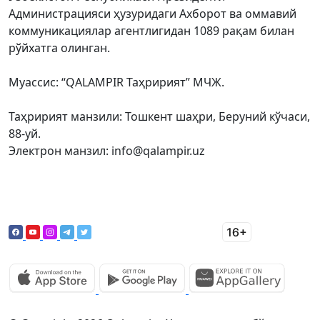
Администрацияси ҳузуридаги Ахборот ва оммавий
коммуникациялар агентлигидан 1089 рақам билан
рўйхатга олинган.
Муассис: “QALAMPIR Таҳририят” МЧЖ.
Таҳририят манзили: Тошкент шаҳри, Беруний кўчаси,
88-уй.
Электрон манзил: info@qalampir.uz