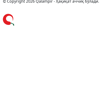
© Copyright 2026 Qalampir - Ҳақиқат аччиқ бўлади.