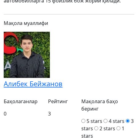
автомобилларга 15 фоизлик бож жорий қилади.
Мақола муаллифи
Алибек Бейжанов
Баҳолаганлар
Рейтинг
Мақолага баҳо
беринг
0
3
5 stars
4 stars
3
stars
2 stars
1
stars