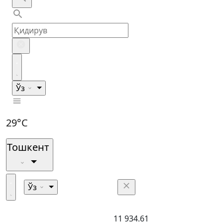
Ўз
29°C
Тошкент
Ўз
11 934.61