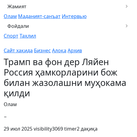
Жамият
Олам
Маданият-санъат
Интервью
Фойдали
Спорт
Таҳлил
Сайт хақида
Бизнес
Алоқа
Архив
Трамп ва фон дер Ляйен
Россия ҳамкорларини бож
билан жазолашни муҳокама
қилди
Олам
−
29 июл 2025
visibility
3069
timer
2 дақиқа