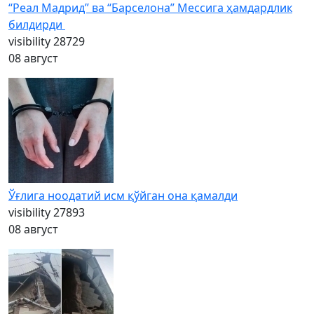
“Реал Мадрид” ва “Барселона” Мессига ҳамдардлик
билдирди
visibility
28729
08 август
Ўғлига ноодатий исм қўйган она қамалди
visibility
27893
08 август