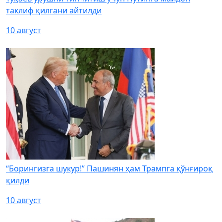
таклиф қилгани айтилди
10 август
“Борингизга шукур!” Пашинян ҳам Трампга қўнғироқ
қилди
10 август