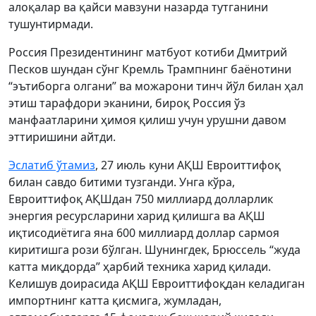
алоқалар ва қайси мавзуни назарда тутганини
тушунтирмади.
Россия Президентининг матбуот котиби Дмитрий
Песков шундан сўнг Кремль Трампнинг баёнотини
“эътиборга олгани” ва можарони тинч йўл билан ҳал
этиш тарафдори эканини, бироқ Россия ўз
манфаатларини ҳимоя қилиш учун урушни давом
эттиришини айтди.
Эслатиб ўтамиз
, 27 июль куни АҚШ Евроиттифоқ
билан савдо битими тузганди. Унга кўра,
Евроиттифоқ АҚШдан 750 миллиард долларлик
энергия ресурсларини харид қилишга ва АҚШ
иқтисодиётига яна 600 миллиард доллар сармоя
киритишга рози бўлган. Шунингдек, Брюссель “жуда
катта миқдорда” ҳарбий техника харид қилади.
Келишув доирасида АҚШ Евроиттифоқдан келадиган
импортнинг катта қисмига, жумладан,