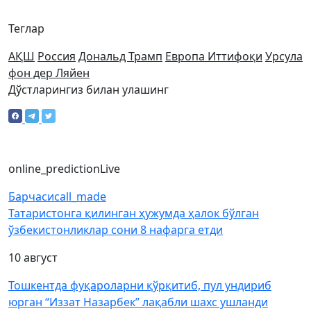
Теглар
АҚШ
Россия
Дональд Трамп
Европа Иттифоқи
Урсула
фон дер Ляйен
Дўстларингиз билан улашинг
online_prediction
Live
Барчаси
call_made
Татаристонга қилинган ҳужумда ҳалок бўлган
ўзбекистонликлар сони 8 нафарга етди
10 август
Тошкентда фуқароларни қўрқитиб, пул ундириб
юрган “Иззат Назарбек” лақабли шахс ушланди