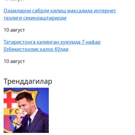
Одамларни сабрли қилиш мақсадида интернет
тезлиги секинлаштирилди
10 август
Татаристонга қилинган ҳужумда 7 нафар
ўзбекистонлик ҳалок бўлди
10 август
Тренддагилар