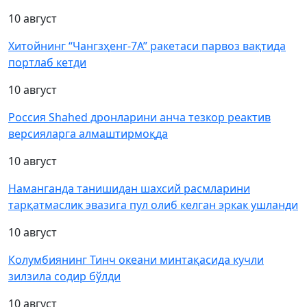
10 август
Хитойнинг “Чангзҳенг-7А” ракетаси парвоз вақтида
портлаб кетди
10 август
Россия Shahed дронларини анча тезкор реактив
версияларга алмаштирмоқда
10 август
Наманганда танишидан шахсий расмларини
тарқатмаслик эвазига пул олиб келган эркак ушланди
10 август
Колумбиянинг Тинч океани минтақасида кучли
зилзила содир бўлди
10 август