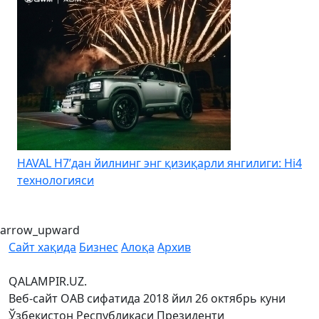
HAVAL H7’дан йилнинг энг қизиқарли янгилиги: Hi4
K
технологияси
arrow_upward
Сайт хақида
Бизнес
Алоқа
Архив
QALAMPIR.UZ.
Веб-сайт ОАВ сифатида 2018 йил 26 октябрь куни
Ўзбекистон Республикаси Президенти