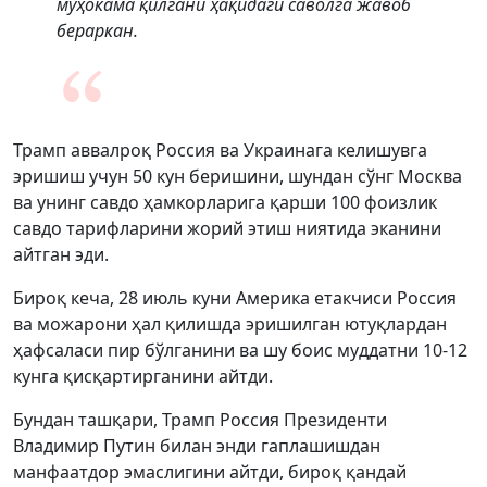
муҳокама қилгани ҳақидаги саволга жавоб
бераркан.
Трамп аввалроқ Россия ва Украинага келишувга
эришиш учун 50 кун беришини, шундан сўнг Москва
ва унинг савдо ҳамкорларига қарши 100 фоизлик
савдо тарифларини жорий этиш ниятида эканини
айтган эди.
Бироқ кеча, 28 июль куни Америка етакчиси Россия
ва можарони ҳал қилишда эришилган ютуқлардан
ҳафсаласи пир бўлганини ва шу боис муддатни 10-12
кунга қисқартирганини айтди.
Бундан ташқари, Трамп Россия Президенти
Владимир Путин билан энди гаплашишдан
манфаатдор эмаслигини айтди, бироқ қандай