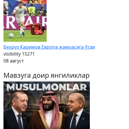
Беҳруз Каримов Европа жамоасига ўтди
visibility
15271
08 август
Мавзуга доир янгиликлар