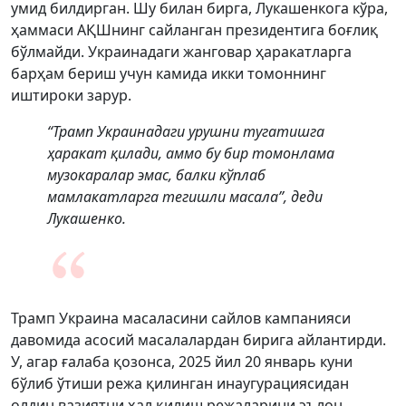
умид билдирган. Шу билан бирга, Лукашенкога кўра,
ҳаммаси АҚШнинг сайланган президентига боғлиқ
бўлмайди. Украинадаги жанговар ҳаракатларга
барҳам бериш учун камида икки томоннинг
иштироки зарур.
“Трамп Украинадаги урушни тугатишга
ҳаракат қилади, аммо бу бир томонлама
музокаралар эмас, балки кўплаб
мамлакатларга тегишли масала”, деди
Лукашенко.
Трамп Украина масаласини сайлов кампанияси
давомида асосий масалалардан бирига айлантирди.
У, агар ғалаба қозонса, 2025 йил 20 январь куни
бўлиб ўтиши режа қилинган инаугурациясидан
олдин вазиятни ҳал қилиш режаларини эълон