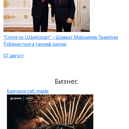
“Come to Uzbekistan” – Шавкат Мирзиёев Трампни
Ўзбекистонга таклиф қилди
07 август
Бизнес
Барчаси
call_made