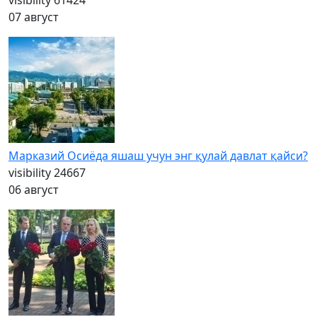
visibility
61424
07 август
Марказий Осиёда яшаш учун энг қулай давлат қайси?
visibility
24667
06 август