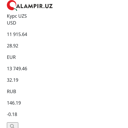
Курс UZS
USD
11 915.64
28.92
EUR
13 749.46
32.19
RUB
146.19
-0.18