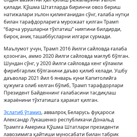
қилади. Қўшма Штатларда биринчи овоз бериш
натижалари эълон қилинганидан сўнг, ғалаба нутқи
билан тарафдорларига мурожаат қилган Трамп
“барча урушларни тўхтатиш” ниятини билдирди,
бироқ аниқ ташаббусларни илгари сурмади.
Маълумот учун, Трамп 2016 йилги сайловда ғалаба
қозонган, аммо 2020 йилги сайловда мағлуб бўлган.
Шундан сўнг, у 2020 йилги сайловда кенг кўламли
фирибгарлик бўлганини даъво қилиб келади. Ушбу
даъволар 2021 йил 6 январь куни Капитолийга
ҳужумга олиб келган бўлиб, Трамп тарафдорлари
Президент Байденнинг ғалабасини тасдиқлаш
жараёнини тўхтатишга ҳаракат қилган.
Эслатиб ўтамиз
, аввалроқ Беларусь фуқароси
Александр Лукашенко республикачи Дональд
Трампга Америка Қўшма Штатлари президенти
лавозимига қайтиши муносабати билан табрик