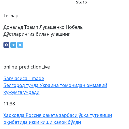
stars
Теглар
Дональд Трамп
Лукашенко
Нобель
Дўстларингиз билан улашинг
online_prediction
Live
Барчаси
call_made
Белгород тунда Украина томонидан оммавий
ҳужумга учради
11:38
Харковда Россия ракета зарбаси ўққа тутилиши
оқибатида икки киши ҳалок бўлди