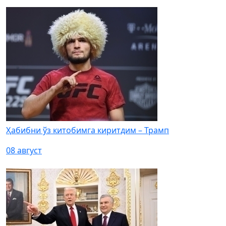
Ҳабибни ўз китобимга киритдим – Трамп
08 август