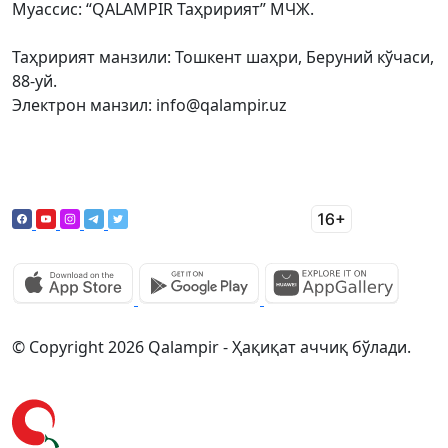
Муассис: “QALAMPIR Таҳририят” МЧЖ.
Таҳририят манзили: Тошкент шаҳри, Беруний кўчаси,
88-уй.
Электрон манзил: info@qalampir.uz
© Copyright 2026 Qalampir - Ҳақиқат аччиқ бўлади.