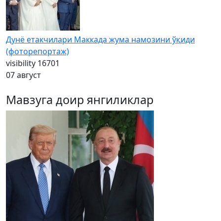
Дунё етакчилари Маккада жума намозини ўқиди
(фоторепортаж)
visibility
16701
07 август
Мавзуга доир янгиликлар