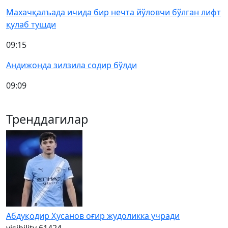
Махачқалъада ичида бир нечта йўловчи бўлган лифт
қулаб тушди
09:15
Андижонда зилзила содир бўлди
09:09
Тренддагилар
Абдуқодир Ҳусанов оғир жудоликка учради