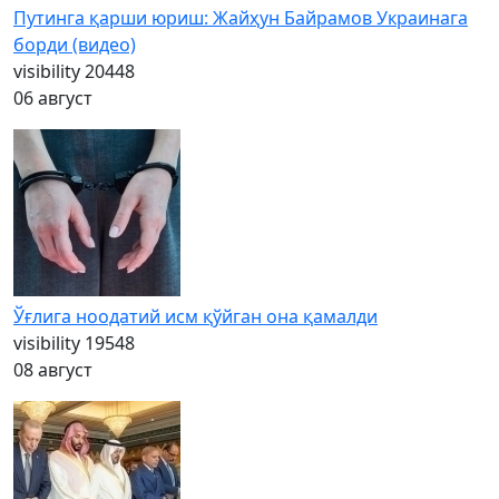
Путинга қарши юриш: Жайҳун Байрамов Украинага
борди (видео)
visibility
20448
06 август
Ўғлига ноодатий исм қўйган она қамалди
visibility
19548
08 август