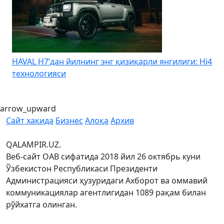
HAVAL H7’дан йилнинг энг қизиқарли янгилиги: Hi4
K
технологияси
arrow_upward
Сайт хақида
Бизнес
Алоқа
Архив
QALAMPIR.UZ.
Веб-сайт ОАВ сифатида 2018 йил 26 октябрь куни
Ўзбекистон Республикаси Президенти
Администрацияси ҳузуридаги Ахборот ва оммавий
коммуникациялар агентлигидан 1089 рақам билан
рўйхатга олинган.