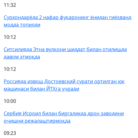
11:32
Сурхондарёда 2 нафар фуқаронинг ёнидан гиёҳванд
модда топилди
10:12
Ситсилияда Этна вулқони шиддат билан отилишда
давом этмоқда
10:12
Россияда извош Достоевский сурати ортилган юк
машинаси билан ЙТҲга учради
10:00
Сербия Исроил билан биргаликда дрон заводини
очишни режалаштирмоқда
09:23