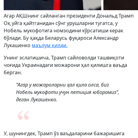
Агар АҚШнинг сайланган президенти Дональд Трамп
Оқ уйга қайтганидан сўнг урушларни тугатса, у
Нобель мукофотига номзодини кўрсатиши керак
бўлади. Бу ҳақда Беларусь фуқароси Александр
Лукашенко
маълум қилди.
Унинг эслатишича, Трамп сайловолди ташвиқоти
чоғида Украинадаги можарони ҳал қилишга ваъда
берган.
“Агар у можароларни ҳал қила олса, биз
Нобель мукофоти учун петиция юборамиз”,
деган Лукашенко.
У, шунингдек, Трамп ўз ваъдаларини бажаришига