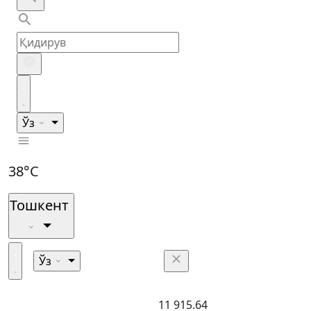
Ўз
38°C
Тошкент
Ўз
11 915.64