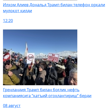
Илҳом Алиев Дональд Трамп билан телефон орқали
мулоқот қилди
12:20
Гренландия Трамп билан боғлиқ нефть
компаниясига “қатъий огоҳлантириш” берди
08 август