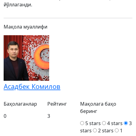
йўллаганди.
Мақола муаллифи
Асадбек Комилов
Баҳолаганлар
Рейтинг
Мақолага баҳо
беринг
0
3
5 stars
4 stars
3
stars
2 stars
1