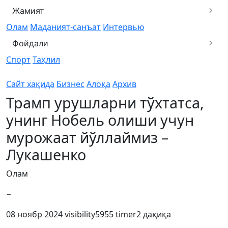
Жамият
Олам
Маданият-санъат
Интервью
Фойдали
Спорт
Таҳлил
Сайт хақида
Бизнес
Алоқа
Архив
Трамп урушларни тўхтатса,
унинг Нобель олиши учун
мурожаат йўллаймиз –
Лукашенко
Олам
−
08 ноябр 2024
visibility
5955
timer
2 дақиқа