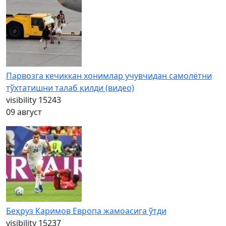
Парвозга кечиккан хонимлар учувчидан самолётни
тўхтатишни талаб қилди (видео)
visibility
15243
09 август
Беҳруз Каримов Европа жамоасига ўтди
visibility
15237