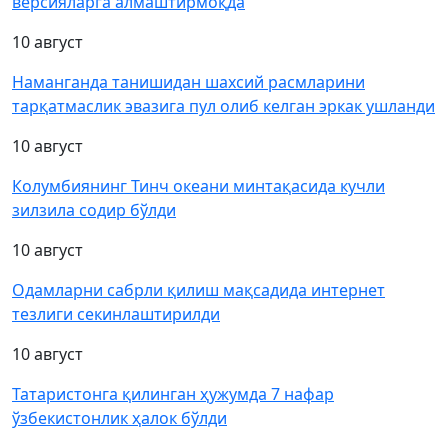
версияларга алмаштирмоқда
10 август
Наманганда танишидан шахсий расмларини
тарқатмаслик эвазига пул олиб келган эркак ушланди
10 август
Колумбиянинг Тинч океани минтақасида кучли
зилзила содир бўлди
10 август
Одамларни сабрли қилиш мақсадида интернет
тезлиги секинлаштирилди
10 август
Татаристонга қилинган ҳужумда 7 нафар
ўзбекистонлик ҳалок бўлди