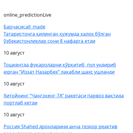
online_prediction
Live
Барчаси
call_made
Татаристонга қилинган ҳужумда ҳалок бўлган
ўзбекистонликлар сони 8 нафарга етди
10 август
Тошкентда фуқароларни қўрқитиб, пул ундириб
юрган “Иззат Назарбек” лақабли шахс ушланди
10 август
Хитойнинг “Чангзҳенг-7А” ракетаси парвоз вақтида
портлаб кетди
10 август
Россия Shahed дронларини анча тезкор реактив