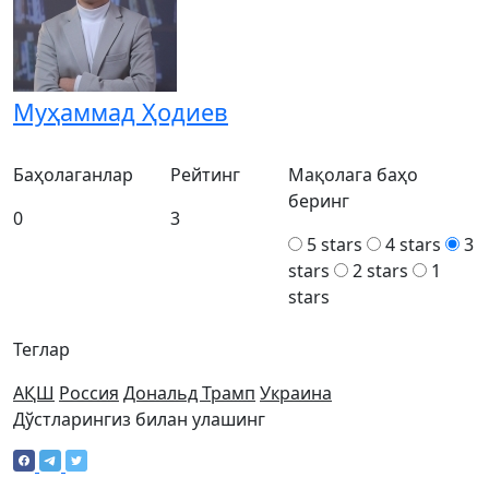
Муҳаммад Ҳодиев
Баҳолаганлар
Рейтинг
Мақолага баҳо
беринг
0
3
5 stars
4 stars
3
stars
2 stars
1
stars
Теглар
АҚШ
Россия
Дональд Трамп
Украина
Дўстларингиз билан улашинг