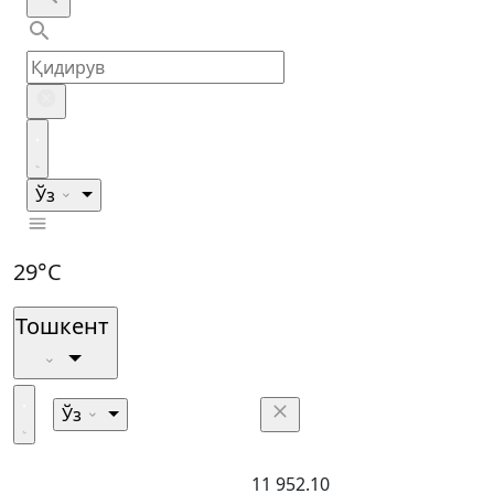
Ўз
29°C
Тошкент
Ўз
11 952.10