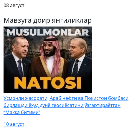
08 август
Мавзуга доир янгиликлар
Усмонли жасорати, Араб нефти ва Покистон бомбаси
бирлашди ёхуд дунё геосиёсатини ўзгартираётган
“Макка битими”
10 август