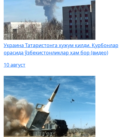
Украина Татаристонга ҳужум қилди. Қурбонлар
орасида ўзбекистонликлар ҳам бор (видео)
10 август