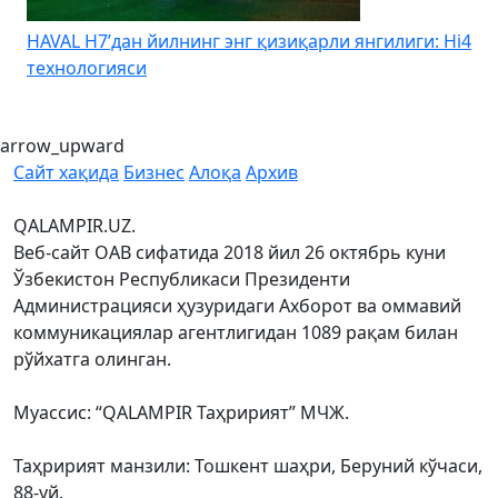
HAVAL H7’дан йилнинг энг қизиқарли янгилиги: Hi4
K
технологияси
arrow_upward
Сайт хақида
Бизнес
Алоқа
Архив
QALAMPIR.UZ.
Веб-сайт ОАВ сифатида 2018 йил 26 октябрь куни
Ўзбекистон Республикаси Президенти
Администрацияси ҳузуридаги Ахборот ва оммавий
коммуникациялар агентлигидан 1089 рақам билан
рўйхатга олинган.
Муассис: “QALAMPIR Таҳририят” МЧЖ.
Таҳририят манзили: Тошкент шаҳри, Беруний кўчаси,
88-уй.