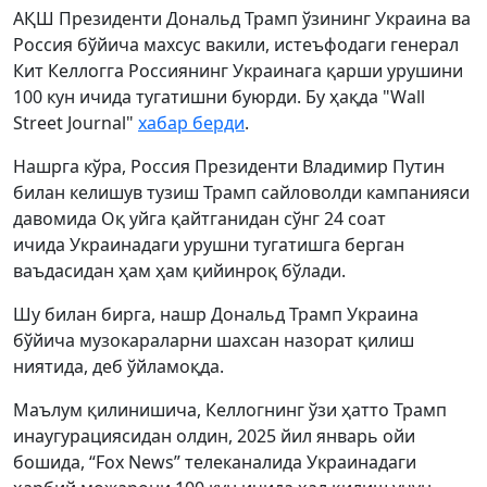
АҚШ Президенти Дональд Трамп ўзининг Украина ва
Россия бўйича махсус вакили, истеъфодаги генерал
Кит Келлогга Россиянинг Украинага қарши урушини
100 кун ичида тугатишни буюрди. Бу ҳақда "Wall
Street Journal"
хабар берди
.
Нашрга кўра, Россия Президенти Владимир Путин
билан келишув тузиш Трамп сайловолди кампанияси
давомида Оқ уйга қайтганидан сўнг 24 соат
ичида Украинадаги урушни тугатишга берган
ваъдасидан ҳам ҳам қийинроқ бўлади.
Шу билан бирга, нашр Дональд Трамп Украина
бўйича музокараларни шахсан назорат қилиш
ниятида, деб ўйламоқда.
Маълум қилинишича, Келлогнинг ўзи ҳатто Трамп
инаугурациясидан олдин, 2025 йил январь ойи
бошида, “Fox News” телеканалида Украинадаги