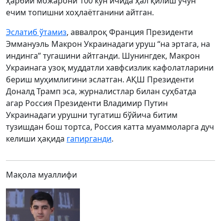
ҳарбий можарони 100 кун ичида ҳал қилиш учун
ечим топишни хоҳлаётганини айтган.
Эслатиб ўтамиз
, аввалроқ Франция Президенти
Эммануэль Макрон Украинадаги уруш “на эртага, на
индинга” тугашини айтганди. Шунингдек, Макрон
Украинага узоқ муддатли хавфсизлик кафолатларини
бериш муҳимлигини эслатган. АҚШ Президенти
Доналд Трамп эса, журналистлар билан суҳбатда
агар Россия Президенти Владимир Путин
Украинадаги урушни тугатиш бўйича битим
тузишдан бош тортса, Россия катта муаммоларга дуч
келиши ҳақида
гапирганди
.
Мақола муаллифи