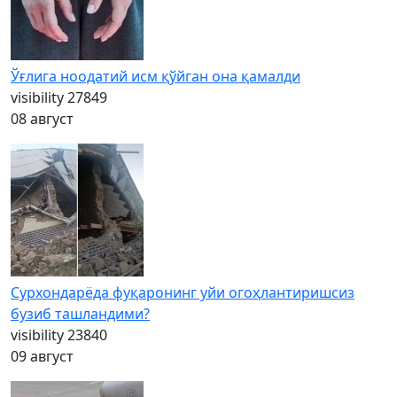
Ўғлига ноодатий исм қўйган она қамалди
visibility
27849
08 август
Сурхондарёда фуқаронинг уйи огоҳлантиришсиз
бузиб ташландими?
visibility
23840
09 август