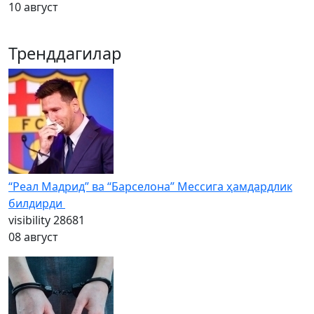
10 август
Тренддагилар
“Реал Мадрид” ва “Барселона” Мессига ҳамдардлик
билдирди
visibility
28681
08 август