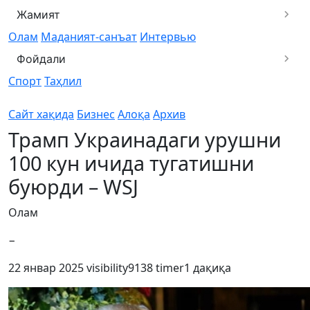
Жамият
Олам
Маданият-санъат
Интервью
Фойдали
Спорт
Таҳлил
Сайт хақида
Бизнес
Алоқа
Архив
Трамп Украинадаги урушни
100 кун ичида тугатишни
буюрди – WSJ
Олам
−
22 январ 2025
visibility
9138
timer
1 дақиқа