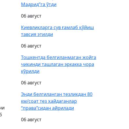
Мадрид”га ўтди
06 август
Киевликларга сув ғамлаб қўйиш
тавсия этилди
06 август
Тошкентда белгиланмаган жойга
чиқинди ташлаган эркакка чора
кўрилди
06 август
Энди белгиланган тезликдан 80
км/соат тез ҳайдаганлар
ни
“права”сидан айрилади
б
06 август