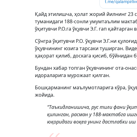
Қайд этилишча, ҳолат жорий йилнинг 23 
туманидаги 188-сонли умумтаълим мактаби
ўқитувчи Р.О.га ўқувчи Э.Г. гап қайтарган
Сўнгра ўқитувчи Р.О. ўқувчи Э.Г.ни қулоғ
ўқувчининг юзига тарсаки туширган. Вид
ҳақорат қилиб, доскага қисиб, бўйнидан б
Бундан хабар топган ўқувчининг ота-онас
идораларига мурожаат қилган.
Бошқарманинг маълумотларига кўра, ўқув
жойида.
“Таъкидланишича, рус тили фани ўқи
қилинган, расман у 188-мактабга ишга
юқоридаги воқеа унинг дастлабки иш к