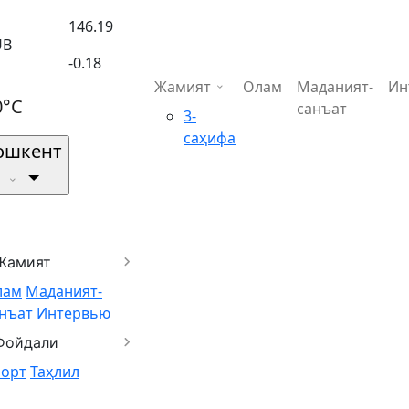
146.19
UB
-0.18
Жамият
Олам
Маданият-
Ин
0°C
санъат
3-
саҳифа
ошкент
Жамият
лам
Маданият-
нъат
Интервью
Фойдали
порт
Таҳлил