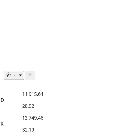
Ўз
11 915.64
SD
28.92
13 749.46
UR
32.19