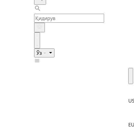
Ўз
U
E