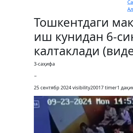
Са
Ал
Тошкентдаги ма
иш кунидан 6-си
калтаклади (виде
3-саҳифа
−
25 сентябр 2024
visibility
20017
timer
1 дақи