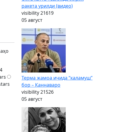
ракета урилди (видео)
visibility
21619
05 август
баҳо
4
ars
Терма жамоа ичида “каламуш”
stars
бор – Каннаваро
visibility
21526
05 август