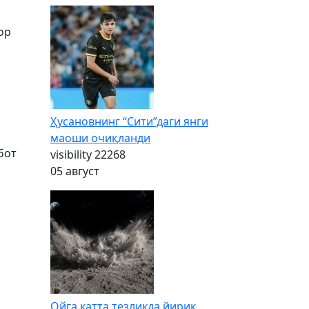
ор
Ҳусановнинг “Сити”даги янги
маоши очиқланди
бот
visibility
22268
05 август
Ойга катта тезликда йирик