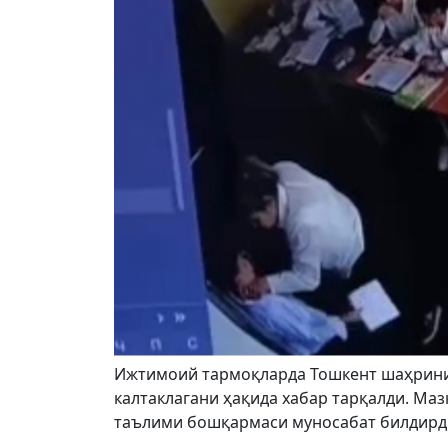
Ижтимоий тармоқларда Тошкент шаҳринин
калтаклагани ҳақида хабар тарқалди. Ма
таълими бошқармаси муносабат билдирд