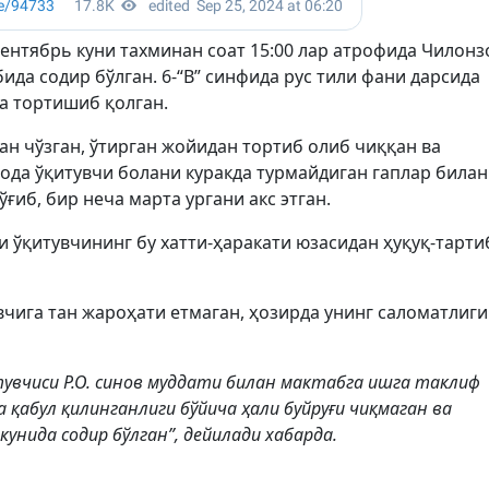
сентябрь куни тахминан соат 15:00 лар атрофида Чилонз
да содир бўлган. 6-“В” синфида рус тили фани дарсида
 ва тортишиб қолган.
идан чўзган, ўтирган жойидан тортиб олиб чиққан ва
еода ўқитувчи болани куракда турмайдиган гаплар билан
ўғиб, бир неча марта ургани акс этган.
и ўқитувчининг бу хатти-ҳаракати юзасидан ҳуқуқ-тарти
чига тан жароҳати етмаган, ҳозирда унинг саломатлиги
тувчиси Р.О. синов муддати билан мактабга ишга таклиф
 қабул қилинганлиги бўйича ҳали буйруғи чиқмаган ва
унида содир бўлган”, дейилади хабарда.