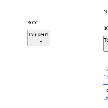
R
30°C
3
Тошкент
Т
О
са
С