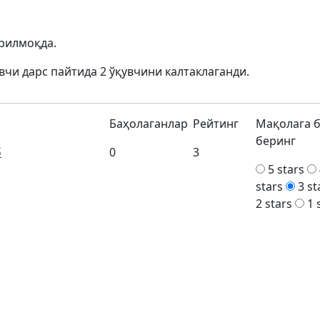
рилмоқда.
вчи дарс пайтида 2 ўқувчини калтаклаганди.
Баҳолаганлар
Рейтинг
Мақолага 
беринг
б
0
3
5 stars
stars
3 st
2 stars
1 