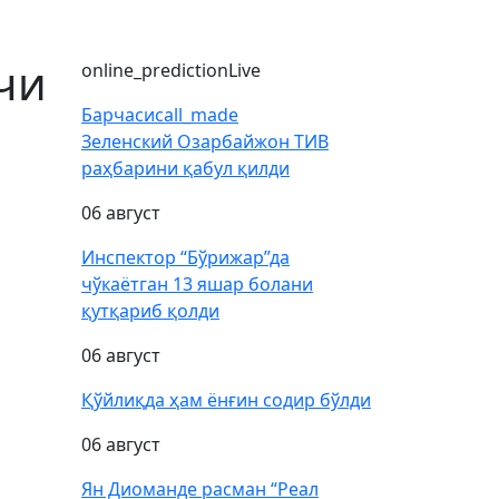
чи
online_prediction
Live
Барчаси
call_made
Зеленский Озарбайжон ТИВ
раҳбарини қабул қилди
06 август
Инспектор “Бўрижар”да
чўкаётган 13 яшар болани
қутқариб қолди
06 август
Қўйлиқда ҳам ёнғин содир бўлди
06 август
Ян Диоманде расман “Реал