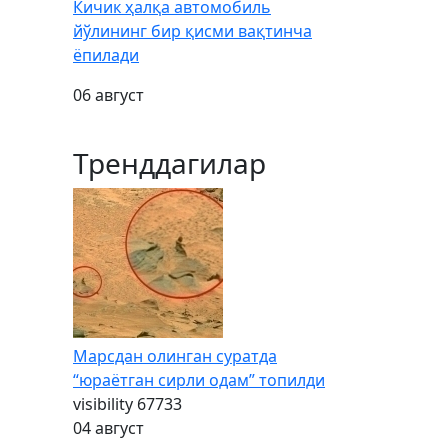
Кичик ҳалқа автомобиль
йўлининг бир қисми вақтинча
ёпилади
06 август
Тренддагилар
Марсдан олинган суратда
“юраётган сирли одам” топилди
visibility
67733
04 август