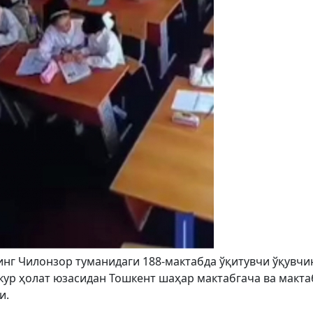
г Чилонзор туманидаги 188-мактабда ўқитувчи ўқувчи
зкур ҳолат юзасидан Тошкент шаҳар мактабгача ва макта
и.