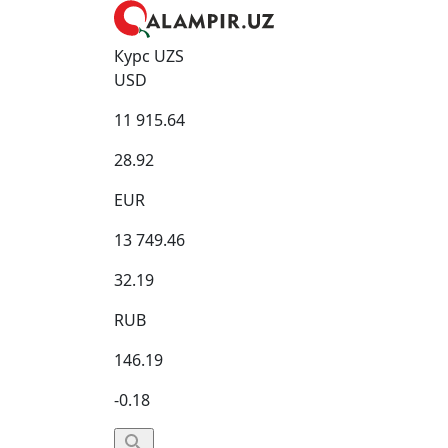
Курс UZS
USD
11 915.64
28.92
EUR
13 749.46
32.19
RUB
146.19
-0.18