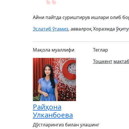
Айни пайтда суриштирув ишлари олиб бо
Эслатиб ўтамиз
, аввалроқ Хоразмда ўқиту
Мақола муаллифи
Теглар
Тошкент
макта
Райҳона
Улканбоева
Дўстларингиз билан улашинг