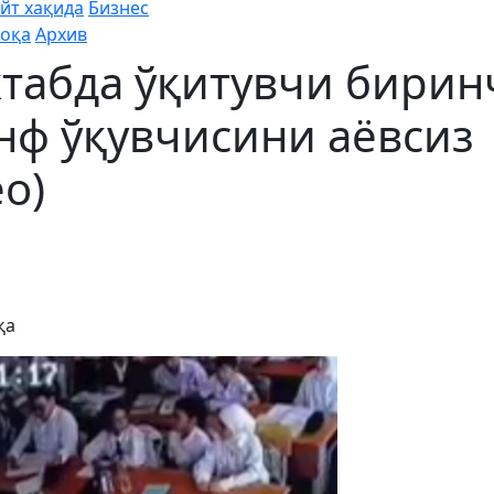
йт хақида
Бизнес
оқа
Архив
ктабда ўқитувчи бирин
нф ўқувчисини аёвсиз
о)
қа