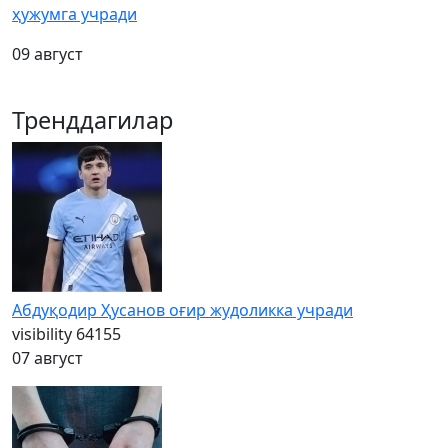
ҳужумга учради
09 август
Тренддагилар
Абдуқодир Ҳусанов оғир жудоликка учради
visibility
64155
07 август