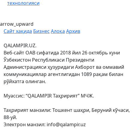
технологияси
arrow_upward
Сайт хақида
Бизнес
Алоқа
Архив
QALAMPIR.UZ.
Веб-сайт ОАВ сифатида 2018 йил 26 октябрь куни
Ўзбекистон Республикаси Президенти
Администрацияси ҳузуридаги Ахборот ва оммавий
коммуникациялар агентлигидан 1089 рақам билан
рўйхатга олинган.
Муассис: “QALAMPIR Таҳририят” МЧЖ.
Таҳририят манзили: Тошкент шаҳри, Беруний кўчаси,
88-уй.
Электрон манзил: info@qalampir.uz