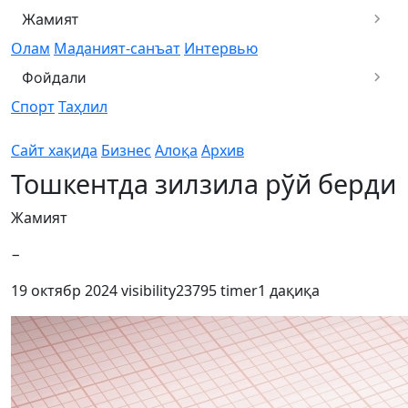
Жамият
Олам
Маданият-санъат
Интервью
Фойдали
Спорт
Таҳлил
Сайт хақида
Бизнес
Алоқа
Архив
Тошкентда зилзила рўй берди
Жамият
−
19 октябр 2024
visibility
23795
timer
1 дақиқа