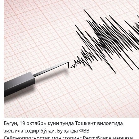
Бугун, 19 октябрь куни тунда Тошкент вилоятида
зилзила содир бўлди. Бу ҳақда ФВВ
Сейсмопрогностик мониторинг Республика маркази