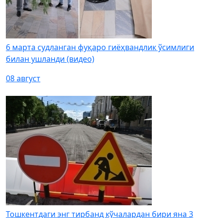
6 марта судланган фуқаро гиёҳвандлик ўсимлиги
билан ушланди (видео)
08 август
Тошкентдаги энг тирбанд кўчалардан бири яна 3