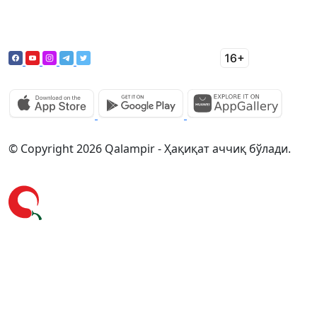
© Copyright 2026 Qalampir - Ҳақиқат аччиқ бўлади.