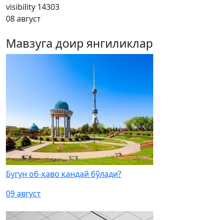
visibility
14303
08 август
Мавзуга доир янгиликлар
Бугун об-ҳаво қандай бўлади?
09 август