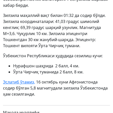
хабар берди.
Зилзила маҳаллий вақт билан 01:32 да содир бўлди.
Зилзила координаталари: 41,03 градус шимолий
кенглик; 69,39 градус шарқий узунлик. Магнитуда
М=3,6. Чуқурлик 10 км. Зилзила эпицентри
Тошкентдан 30 км жанубий-шарқда. Эпицентр:
Тошкент вилояти Ўрта Чирчиқ тумани.
Ўзбекистон Республикаси ҳудудида сезилиш кучи:
Нурафшон шаҳрида 2 балл, 4 км.
Ўрта Чирчиқ туманида 2 балл, 8 км.
Эслатиб ўтамиз,
16 октябрь куни Афғонистонда
содир бўлган 5,8 магнитудали зилзила Ўзбекистонда
ҳам сезилганди.
Мақола муаллифи