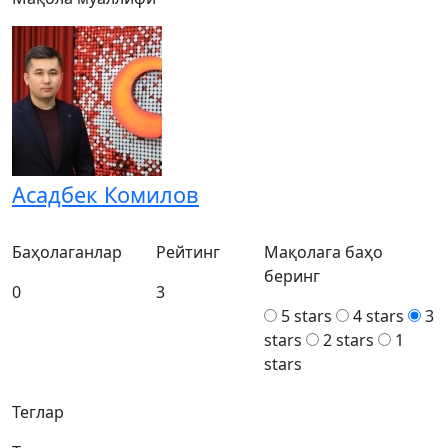
Асадбек Комилов
Баҳолаганлар
Рейтинг
Мақолага баҳо
беринг
0
3
5 stars
4 stars
3
stars
2 stars
1
stars
Теглар