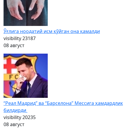
Ўғлига ноодатий исм қўйган она қамалди
visibility
23187
08 август
“Реал Мадрид” ва “Барселона” Мессига ҳамдардлик
билдирди
visibility
20235
08 август