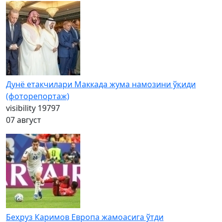
Дунё етакчилари Маккада жума намозини ўқиди
(фоторепортаж)
visibility
19797
07 август
Беҳруз Каримов Европа жамоасига ўтди