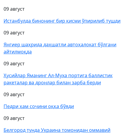
09 август
Истанбулда бинонинг бир қисми ўпирилиб тушди
09 август
Янгиер шаҳрида даҳшатли автоҳалокат бўлгани
айтилмоқда
09 август
Ҳусийлар Яманинг Ал-Муха портига баллистик
ракеталар ва дронлар билан зарба берди
09 август
Педри ҳам сочини оққа бўяди
09 август
Белгород тунда Украина томонидан оммавий