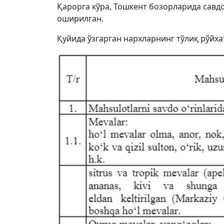
Қарорга кўра, Тошкент бозорларида савдо
оширилган.
Қуйида ўзгарган нархларнинг тўлиқ рўйха