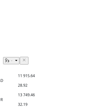
Ўз
11 915.64
SD
28.92
13 749.46
UR
32.19