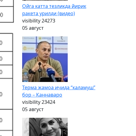
Ойга катта тезликда йирик
ракета урилди (видео)
visibility
24273
05 август
Терма жамоа ичида “каламуш”
бор – Каннаваро
visibility
23424
05 август