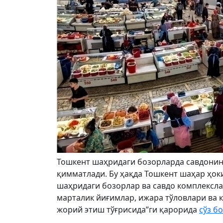
Тошкент шаҳридаги бозорларда савдонинг 
қимматлади. Бу ҳақда Тошкент шаҳар ҳоки
шаҳридаги бозорлар ва савдо комплексл
марталик йиғимлар, ижара тўловлари ва 
жорий этиш тўғрисида”ги қарорида
сўз б