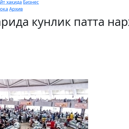
йт хақида
Бизнес
оқа
Архив
рида кунлик патта нар