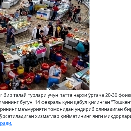
бир талай турлари учун патта нархи ўртача 20-30 фоиз
мининг бугун, 14 февраль куни қабул қилинган “Тошкен
арининг маъмурияти томонидан ундириб олинадиган би
кўрсатиладиган хизматлар қийматининг янги миқдорлар
оради.