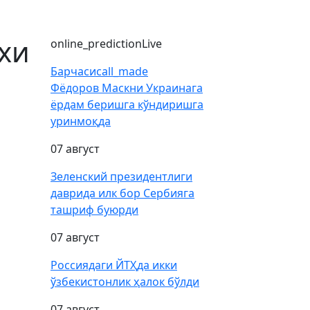
хи
online_prediction
Live
Барчаси
call_made
Фёдоров Маскни Украинага
ёрдам беришга кўндиришга
уринмоқда
07 август
Зеленский президентлиги
даврида илк бор Сербияга
ташриф буюрди
07 август
Россиядаги ЙТҲда икки
ўзбекистонлик ҳалок бўлди
07 август