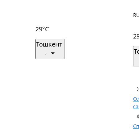
R
29°C
2
Тошкент
Т
О
са
С