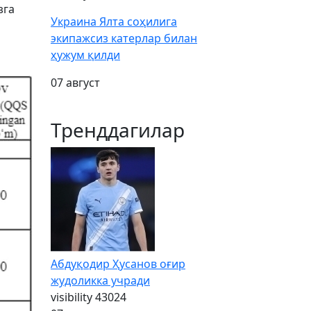
зга
Украина Ялта соҳилига
экипажсиз катерлар билан
ҳужум қилди
07 август
Тренддагилар
Абдуқодир Ҳусанов оғир
жудоликка учради
visibility
43024