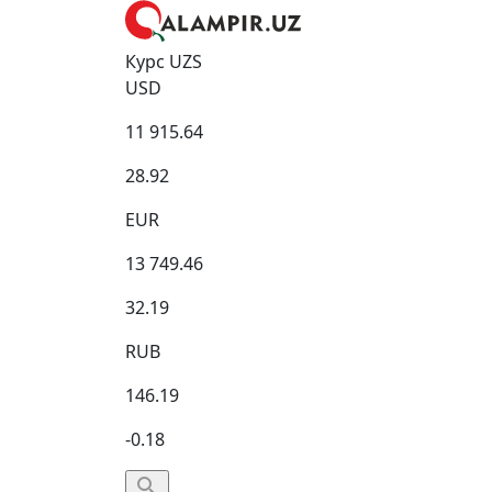
Курс UZS
USD
11 915.64
28.92
EUR
13 749.46
32.19
RUB
146.19
-0.18