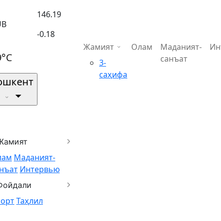
146.19
UB
-0.18
Жамият
Олам
Маданият-
Ин
9°C
санъат
3-
саҳифа
ошкент
Жамият
лам
Маданият-
нъат
Интервью
Фойдали
порт
Таҳлил