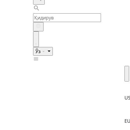
Ўз
U
E