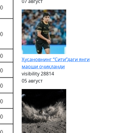
07 август
Ҳусановнинг “Сити”даги янги
маоши очиқланди
visibility
28814
05 август