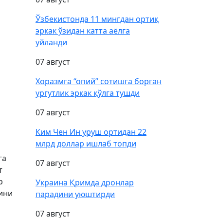
Ўзбекистонда 11 мингдан ортиқ
эркак ўзидан катта аёлга
уйланди
07 август
Хоразмга “опий” сотишга борган
ургутлик эркак қўлга тушди
07 август
Ким Чен Ин уруш ортидан 22
млрд доллар ишлаб топди
га
07 август
т
р
Украина Қримда дронлар
ини
парадини уюштирди
07 август