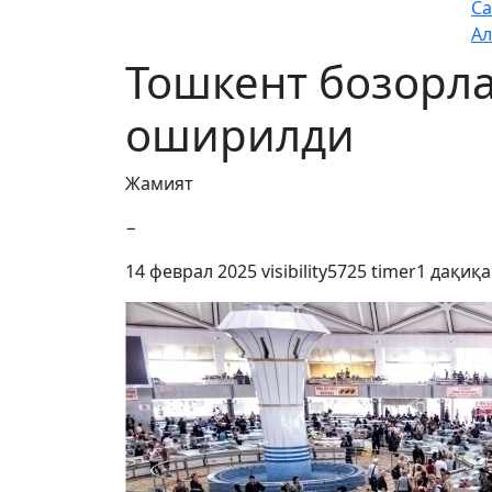
Са
Ал
Тошкент бозорла
оширилди
Жамият
−
14 феврал 2025
visibility
5725
timer
1 дақиқа