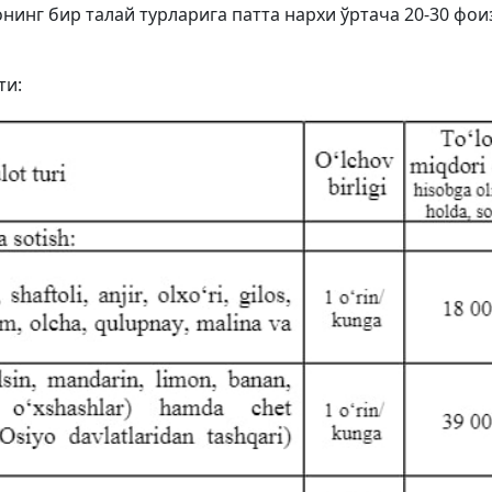
нинг бир талай турларига патта нархи ўртача 20-30 фои
ти: