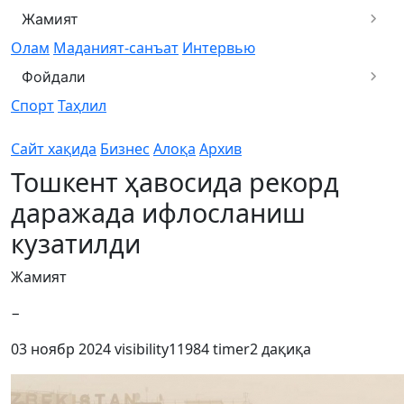
Жамият
Олам
Маданият-санъат
Интервью
Фойдали
Спорт
Таҳлил
Сайт хақида
Бизнес
Алоқа
Архив
Тошкент ҳавосида рекорд
даражада ифлосланиш
кузатилди
Жамият
−
03 ноябр 2024
visibility
11984
timer
2 дақиқа