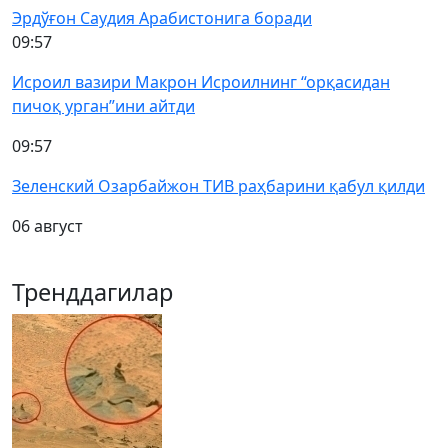
Эрдўғон Саудия Арабистонига боради
09:57
Исроил вазири Макрон Исроилнинг “орқасидан
пичоқ урган”ини айтди
09:57
Зеленский Озарбайжон ТИВ раҳбарини қабул қилди
06 август
Тренддагилар