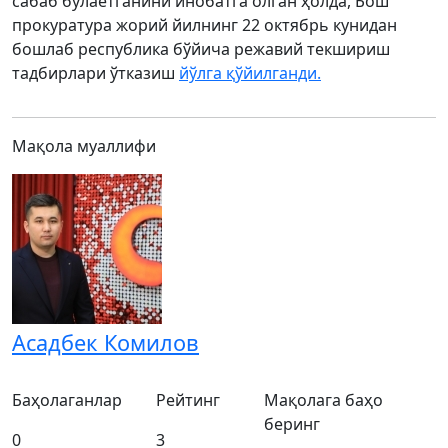
сабаб бўлаётганини инобатга олган ҳолда, Бош
прокуратура жорий йилнинг 22 октябрь кунидан
бошлаб республика бўйича режавий текшириш
тадбирлари ўтказиш
йўлга қўйилганди.
Мақола муаллифи
Асадбек Комилов
Баҳолаганлар
Рейтинг
Мақолага баҳо
беринг
0
3