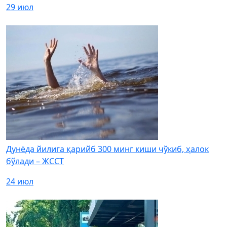
29 июл
Дунёда йилига қарийб 300 минг киши чўкиб, ҳалок
бўлади – ЖССТ
24 июл