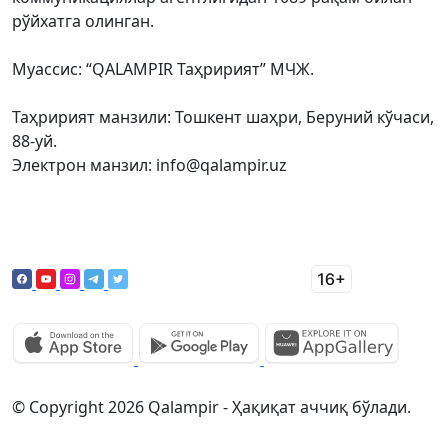
рўйхатга олинган.
Муассис: “QALAMPIR Таҳририят” МЧЖ.
Таҳририят манзили: Тошкент шаҳри, Беруний кўчаси,
88-уй.
Электрон манзил: info@qalampir.uz
© Copyright 2026 Qalampir - Ҳақиқат аччиқ бўлади.