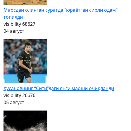
Марсдан олинган суратда “юраётган сирли одам”
топилди
visibility
68627
04 август
Ҳусановнинг “Сити”даги янги маоши очиқланди
visibility
26676
05 август