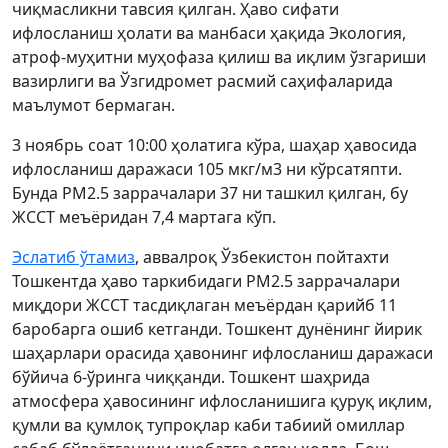
чиқмасликни тавсия қилган. Ҳаво сифати
ифлосланиш ҳолати ва манбаси ҳақида Экология,
атроф-муҳитни муҳофаза қилиш ва иқлим ўзгариши
вазирлиги ва Ўзгидромет расмий саҳифаларида
маълумот бермаган.
3 ноябрь соат 10:00 ҳолатига кўра, шаҳар ҳавосида
ифлосланиш даражаси 105 мкг/м3 ни кўрсатяпти.
Бунда PМ2.5 заррачалари 37 ни ташкил қилган, бу
ЖССТ меъёридан 7,4 мартага кўп.
Эслатиб ўтамиз
, аввалроқ Ўзбекистон пойтахти
Тошкентда ҳаво таркибидаги PМ2.5 заррачалари
миқдори ЖССТ тасдиқлаган меъёрдан қарийб 11
баробарга ошиб кетганди. Тошкент дунёнинг йирик
шаҳарлари орасида ҳавонинг ифлосланиш даражаси
бўйича 6-ўринга чиққанди. Тошкент шаҳрида
атмосфера ҳавосининг ифлосланишига қуруқ иқлим,
қумли ва қумлоқ тупроқлар каби табиий омиллар