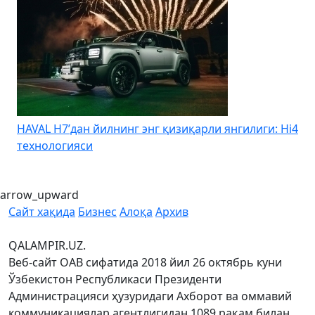
HAVAL H7’дан йилнинг энг қизиқарли янгилиги: Hi4
K
технологияси
arrow_upward
Сайт хақида
Бизнес
Алоқа
Архив
QALAMPIR.UZ.
Веб-сайт ОАВ сифатида 2018 йил 26 октябрь куни
Ўзбекистон Республикаси Президенти
Администрацияси ҳузуридаги Ахборот ва оммавий
коммуникациялар агентлигидан 1089 рақам билан