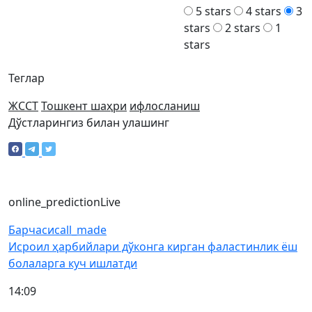
5 stars
4 stars
3
stars
2 stars
1
stars
Теглар
ЖССТ
Тошкент шаҳри
ифлосланиш
Дўстларингиз билан улашинг
online_prediction
Live
Барчаси
call_made
Исроил ҳарбийлари дўконга кирган фаластинлик ёш
болаларга куч ишлатди
14:09