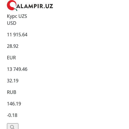
Курс UZS
USD
11 915.64
28.92
EUR
13 749.46
32.19
RUB
146.19
-0.18