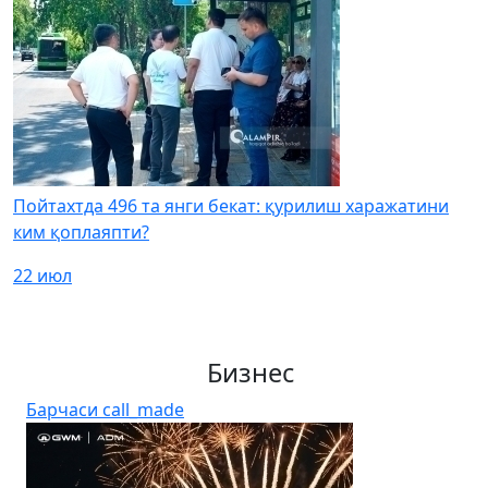
Пойтахтда 496 та янги бекат: қурилиш харажатини
ким қоплаяпти?
22 июл
Бизнес
Барчаси
call_made