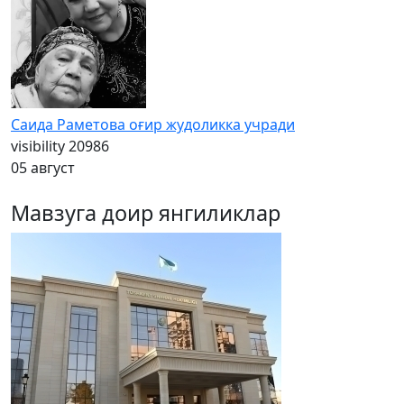
Саида Раметова оғир жудоликка учради
visibility
20986
05 август
Мавзуга доир янгиликлар