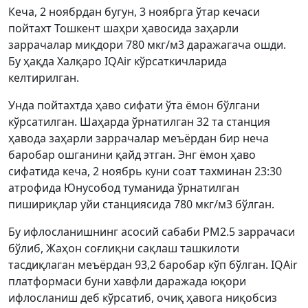
Кеча, 2 ноябрдан бугун, 3 ноябрга ўтар кечаси
пойтахт Тошкент шаҳри ҳавосида заҳарли
заррачалар миқдори 780 мкг/м3 даражагача ошди.
Бу ҳақда Халқаро IQAir кўрсаткичларида
келтирилган.
Унда пойтахтда ҳаво сифати ўта ёмон бўлгани
кўрсатилган. Шаҳарда ўрнатилган 32 та станция
ҳавода заҳарли заррачалар меъёрдан бир неча
баробар ошганини қайд этган. Энг ёмон ҳаво
сифатида кеча, 2 ноябрь куни соат тахминан 23:30
атрофида Юнусобод туманида ўрнатилган
пишириқлар уйи станциясида 780 мкг/м3 бўлган.
Бу ифлосланишнинг асосий сабаби PМ2.5 заррачаси
бўлиб, Жаҳон соғлиқни сақлаш ташкилоти
тасдиқлаган меъёрдан 93,2 баробар кўп бўлган. IQAir
платформаси буни хавфли даражада юқори
ифлосланиш деб кўрсатиб, очиқ ҳавога ниқобсиз