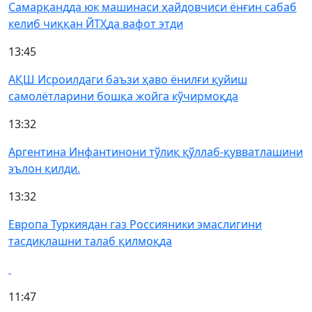
Самарқандда юк машинаси ҳайдовчиси ёнғин сабаб
келиб чиққан ЙТҲда вафот этди
13:45
АҚШ Исроилдаги баъзи ҳаво ёнилғи қуйиш
самолётларини бошқа жойга кўчирмоқда
13:32
Аргентина Инфантинони тўлиқ қўллаб-қувватлашини
эълон қилди.
13:32
Европа Туркиядан газ Россияники эмаслигини
тасдиқлашни талаб қилмоқда
11:47