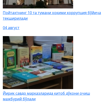
Пойтахтнинг 10 та тумани ҳокими коррупция бўйича
текширилади
04 август
Йирик савдо марказларида китоб дўкони очиш
мажбурий бўлади