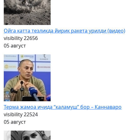
Ойга катта тезликда йирик ракета урилди (видео)
visibility
22656
05 август
Терма жамоа ичида “каламуш” бор – Каннаваро
visibility
22524
05 август