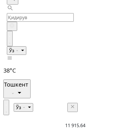
Ўз
38°C
Тошкент
Ўз
11 915.64