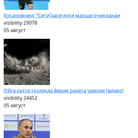
Ҳусановнинг “Сити”даги янги маоши очиқланди
visibility
29078
05 август
Ойга катта тезликда йирик ракета урилди (видео)
visibility
24452
05 август