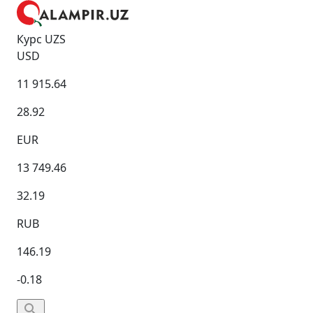
Курс UZS
USD
11 915.64
28.92
EUR
13 749.46
32.19
RUB
146.19
-0.18