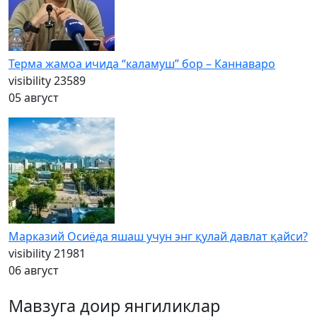
Терма жамоа ичида “каламуш” бор – Каннаваро
visibility
23589
05 август
Марказий Осиёда яшаш учун энг қулай давлат қайси?
visibility
21981
06 август
Мавзуга доир янгиликлар