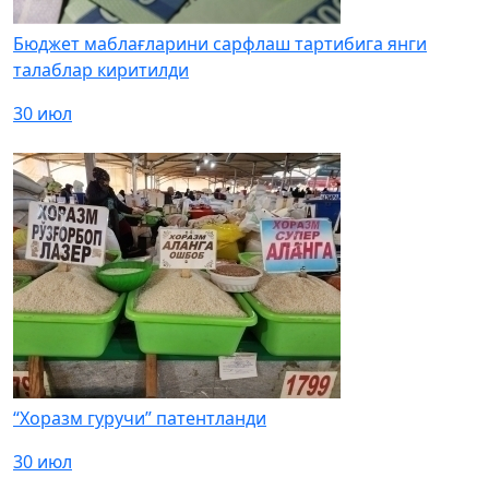
Бюджет маблағларини сарфлаш тартибига янги
талаблар киритилди
30 июл
“Хоразм гуручи” патентланди
30 июл