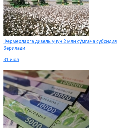
Фермерларга дизель учун 2 млн сўмгача субсидия
берилади
31 июл