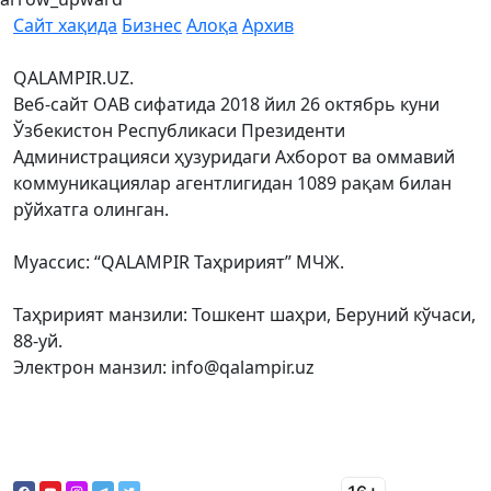
Сайт хақида
Бизнес
Алоқа
Архив
QALAMPIR.UZ.
Веб-сайт ОАВ сифатида 2018 йил 26 октябрь куни
Ўзбекистон Республикаси Президенти
Администрацияси ҳузуридаги Ахборот ва оммавий
коммуникациялар агентлигидан 1089 рақам билан
рўйхатга олинган.
Муассис: “QALAMPIR Таҳририят” МЧЖ.
Таҳририят манзили: Тошкент шаҳри, Беруний кўчаси,
88-уй.
Электрон манзил: info@qalampir.uz