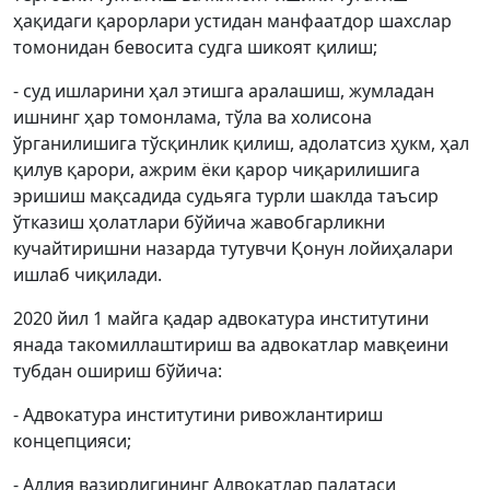
ҳақидаги қарорлари устидан манфаатдор шахслар
томонидан бевосита судга шикоят қилиш;
- суд ишларини ҳал этишга аралашиш, жумладан
ишнинг ҳар томонлама, тўла ва холисона
ўрганилишига тўсқинлик қилиш, адолатсиз ҳукм, ҳал
қилув қарори, ажрим ёки қарор чиқарилишига
эришиш мақсадида судьяга турли шаклда таъсир
ўтказиш ҳолатлари бўйича жавобгарликни
кучайтиришни назарда тутувчи Қонун лойиҳалари
ишлаб чиқилади.
2020 йил 1 майга қадар адвокатура институтини
янада такомиллаштириш ва адвокатлар мавқеини
тубдан ошириш бўйича:
- Адвокатура институтини ривожлантириш
концепцияси;
- Адлия вазирлигининг Адвокатлар палатаси