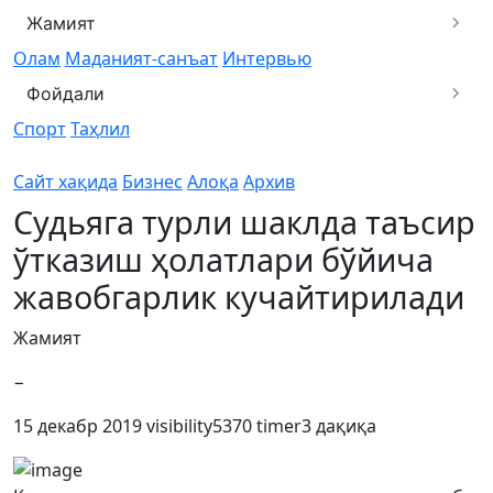
Жамият
Олам
Маданият-санъат
Интервью
Фойдали
Спорт
Таҳлил
Сайт хақида
Бизнес
Алоқа
Архив
Судьяга турли шаклда таъсир
ўтказиш ҳолатлари бўйича
жавобгарлик кучайтирилади
Жамият
−
15 декабр 2019
visibility
5370
timer
3 дақиқа