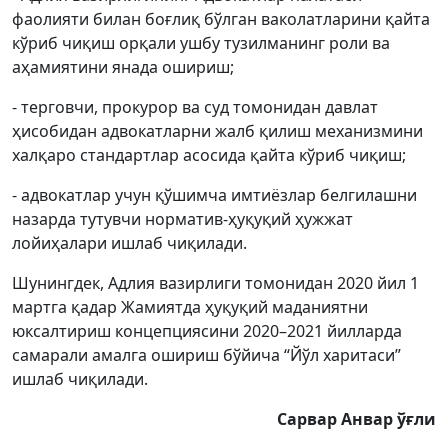
фаолияти билан боғлиқ бўлган ваколатларини қайта
кўриб чиқиш орқали ушбу тузилманинг роли ва
аҳамиятини янада ошириш;
- терговчи, прокурор ва суд томонидан давлат
ҳисобидан адвокатларни жалб қилиш механизмини
халқаро стандартлар асосида қайта кўриб чиқиш;
- адвокатлар учун қўшимча имтиёзлар белгилашни
назарда тутувчи норматив-ҳуқуқий ҳужжат
лойиҳалари ишлаб чиқилади.
Шунингдек, Адлия вазирлиги томонидан 2020 йил 1
мартга қадар Жамиятда ҳуқуқий маданиятни
юксалтириш концепциясини 2020–2021 йилларда
самарали амалга ошириш бўйича “Йўл харитаси”
ишлаб чиқилади.
Сарвар Анвар ўғли