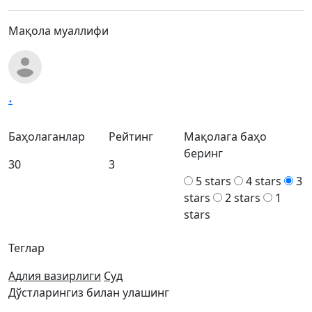
Мақола муаллифи
.
Баҳолаганлар
Рейтинг
Мақолага баҳо
беринг
30
3
5 stars
4 stars
3
stars
2 stars
1
stars
Теглар
Адлия вазирлиги
Суд
Дўстларингиз билан улашинг