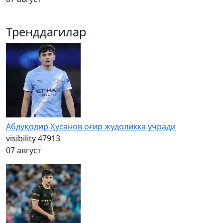
Тренддагилар
Абдуқодир Ҳусанов оғир жудоликка учради
visibility
47913
07 август