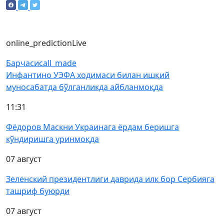
online_prediction
Live
Барчаси
call_made
Инфантино УЭФА ходимаси билан ишқий
муносабатда бўлганликда айбланмоқда
11:31
Фёдоров Маскни Украинага ёрдам беришга
кўндиришга уринмоқда
07 август
Зеленский президентлиги даврида илк бор Сербияга
ташриф буюрди
07 август