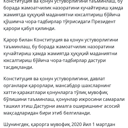
Конституция ва қонун устуворлигини таъминлаш, бу
борада жамоатчилик назоратини кучайтириш ҳамда
жамиятда ҳуқуқий маданиятни юксалтириш бўйича
қўшимча чора-тадбирлар тўғрисидаги Президент
қарори қабул қилинди.
Қарор билан Конституция ва қонун устуворлигини
таъминлаш, бу борада жамоатчилик назоратини
кучайтириш ҳамда жамиятда ҳуқуқий маданиятни
юксалтириш бўйича чора-тадбирлар дастури
тасдиқланди.
Конституция ва қонун устуворлигини, давлат
органлари қарорлари, мансабдор шахсларнинг
хатти-ҳаракатлари қонунларга тўлиқ мувофиқ
бўлишини таъминлаш, қонунлар ижросини самарали
ташкил этиш Дастурни амалга оширишнинг асосий
мақсадларидан бири этиб белгиланди.
Шунингдек, қарорга мувофиқ 2020 йил 1 мартдан