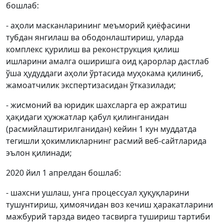
бошлаб:
- аҳоли масканларининг меъморий қиёфасини
тубдан янгилаш ва ободонлаштириш, уларда
комплекс қурилиш ва реконструкция қилиш
ишларини амалга оширишга оид қарорлар дастлаб
ўша ҳудуддаги аҳоли ўртасида муҳокама қилиниб,
жамоатчилик экспертизасидан ўтказилади;
- жисмоний ва юридик шахсларга ер ажратиш
ҳақидаги ҳужжатлар қабул қилинганидан
(расмийлаштирилганидан) кейин 1 кун муддатда
тегишли ҳокимликларнинг расмий веб-сайтларида
эълон қилинади;
2020 йил 1 апрелдан бошлаб:
- шахсни ушлаш, унга процессуал ҳуқуқларини
тушунтириш, ҳимоячидан воз кечиш ҳаракатларини
мажбурий тарзда видео тасвирга тушириш тартиби