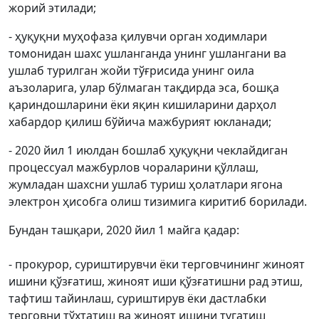
жорий этилади;
- ҳуқуқни муҳофаза қилувчи орган ходимлари
томонидан шахс ушланганда унинг ушлангани ва
ушлаб турилган жойи тўғрисида унинг оила
аъзоларига, улар бўлмаган тақдирда эса, бошқа
қариндошларини ёки яқин кишиларини дарҳол
хабардор қилиш бўйича мажбурият юкланади;
- 2020 йил 1 июлдан бошлаб ҳуқуқни чеклайдиган
процессуал мажбурлов чораларини қўллаш,
жумладан шахсни ушлаб туриш ҳолатлари ягона
электрон ҳисобга олиш тизимига киритиб борилади.
Бундан ташқари, 2020 йил 1 майга қадар:
- прокурор, суриштирувчи ёки терговчининг жиноят
ишини қўзғатиш, жиноят иши қўзғатишни рад этиш,
тафтиш тайинлаш, суриштирув ёки дастлабки
терговни тўхтатиш ва жиноят ишини тугатиш