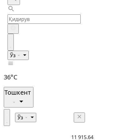
Ўз
36°C
Тошкент
Ўз
11 915.64