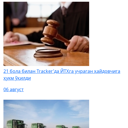
21 бола билан Tracker’да ЙТҲга учраган ҳайдовчига
ҳукм ўқилди
06 август