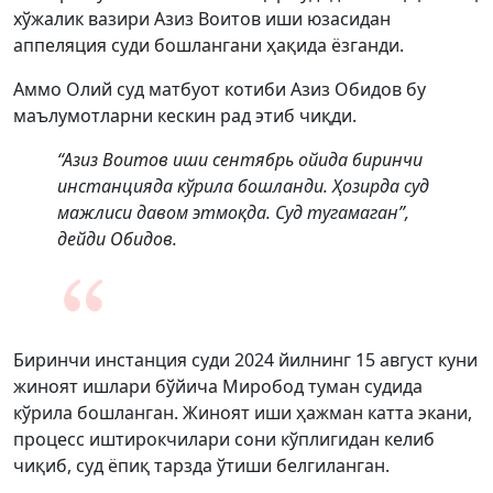
хўжалик вазири Азиз Воитов иши юзасидан
аппеляция суди бошлангани ҳақида ёзганди.
Аммо Олий суд матбуот котиби Азиз Обидов бу
маълумотларни кескин рад этиб чиқди.
“Азиз Воитов иши сентябрь ойида биринчи
инстанцияда кўрила бошланди. Ҳозирда суд
мажлиси давом этмоқда. Суд тугамаган”,
дейди Обидов.
Биринчи инстанция суди 2024 йилнинг 15 август куни
жиноят ишлари бўйича Миробод туман судида
кўрила бошланган. Жиноят иши ҳажман катта экани,
процесс иштирокчилари сони кўплигидан келиб
чиқиб, суд ёпиқ тарзда ўтиши белгиланган.