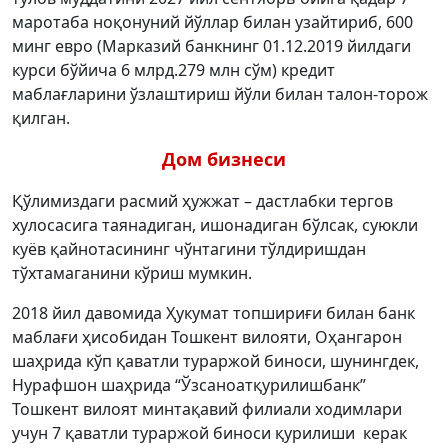
маротаба ноқонуний йўллар билан узайтириб, 600
минг евро (Марказий банкнинг 01.12.2019 йилдаги
курси бўйича 6 млрд.279 млн сўм) кредит
маблағларини ўзлаштириш йўли билан талон-торож
қилган.
Дом бизнеси
Қўлимиздаги расмий ҳужжат – дастлабки тергов
хулосасига таянадиган, ишонадиган бўлсак, суюкли
куёв қайнотасининг чўнтагини тўлдиришдан
тўхтамаганини кўриш мумкин.
2018 йил давомида Ҳукумат топшириғи билан банк
маблағи ҳисобидан Тошкент вилояти, Оҳангарон
шаҳрида кўп қаватли тураржой биноси, шунингдек,
Нурафшон шаҳрида “Ўзсаноатқурилишбанк”
Тошкент вилоят минтақавий филиали ходимлари
учун 7 қаватли тураржой биноси қурилиши керак