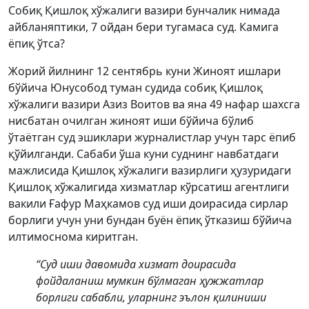
Собиқ Қишлоқ хўжалиги вазири бунчалик нимада
айбланяптики, 7 ойдан бери тугамаса суд. Камига
ёпиқ ўтса?
Жорий йилнинг 12 сентябрь куни Жиноят ишлари
бўйича Юнусобод туман судида собиқ Қишлоқ
хўжалиги вазири Азиз Воитов ва яна 49 нафар шахсга
нисбатан очилган жиноят иши бўйича бўлиб
ўтаётган суд эшиклари журналистлар учун тарс ёпиб
қўйилганди. Сабаби ўша куни суднинг навбатдаги
мажлисида Қишлоқ хўжалиги вазирлиги ҳузуридаги
Қишлоқ хўжалигида хизматлар кўрсатиш агентлиги
вакили Ғафур Маҳкамов суд иши доирасида сирлар
борлиги учун уни бундан буён ёпиқ ўтказиш бўйича
илтимоснома киритган.
“Суд иши давомида хизмат доирасида
фойдаланиш мумкин бўлмаган ҳужжатлар
борлиги сабабли, уларнинг эълон қилиниши