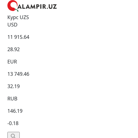
Курс UZS
USD
11 915.64
28.92
EUR
13 749.46
32.19
RUB
146.19
-0.18