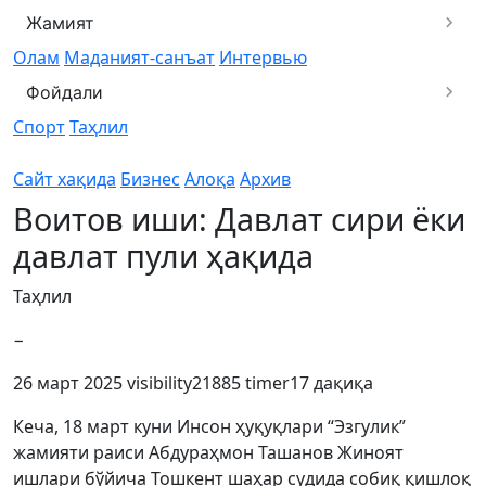
Жамият
Олам
Маданият-санъат
Интервью
Фойдали
Спорт
Таҳлил
Сайт хақида
Бизнес
Алоқа
Архив
Воитов иши: Давлат сири ёки
давлат пули ҳақида
Таҳлил
−
26 март 2025
visibility
21885
timer
17 дақиқа
Кеча, 18 март куни Инсон ҳуқуқлари “Эзгулик”
жамияти раиси Абдураҳмон Ташанов Жиноят
ишлари бўйича Тошкент шаҳар судида собиқ қишлоқ