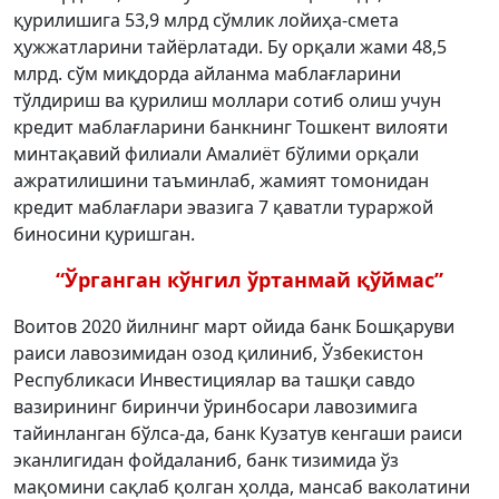
қурилишига 53,9 млрд сўмлик лойиҳа-смета
ҳужжатларини тайёрлатади. Бу орқали жами 48,5
млрд. сўм миқдорда айланма маблағларини
тўлдириш ва қурилиш моллари сотиб олиш учун
кредит маблағларини банкнинг Тошкент вилояти
минтақавий филиали Амалиёт бўлими орқали
ажратилишини таъминлаб, жамият томонидан
кредит маблағлари эвазига 7 қаватли тураржой
биносини қуришган.
“Ўрганган кўнгил ўртанмай қўймас”
Воитов 2020 йилнинг март ойида банк Бошқаруви
раиси лавозимидан озод қилиниб, Ўзбекистон
Республикаси Инвестициялар ва ташқи савдо
вазирининг биринчи ўринбосари лавозимига
тайинланган бўлса-да, банк Кузатув кенгаши раиси
эканлигидан фойдаланиб, банк тизимида ўз
мақомини сақлаб қолган ҳолда, мансаб ваколатини