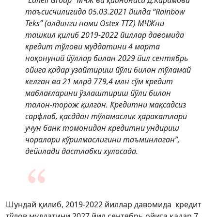
“Lanell Group” МЧЖ ва қайнонаси Д.Каримова
таъсисчилигида 05.03.2021 йилда “Rainbow
Teks” (олдинги номи Ostex TTZ) МЧЖни
ташкил қилиб 2019-2022 йиллар давомида
кредит тўлови муддатини 4 марта
ноқонуний йўллар билан 2029 йил сентябрь
ойига қадар узайтириш йўли билан тўламай
келган ва 21 млрд 779,4 млн сўм кредит
маблағларини ўзлаштириш йўли билан
талон-торож қилган. Кредитни мақсадсиз
сарфлаб, қасддан тўламаслик ҳаракатлари
учун банк томонидан кредитни ундириш
чоралари кўрилмаслигини таъминлаган”,
дейилади дастлабки хулосада.
Шундай қилиб, 2019-2022 йиллар давомида кредит
тўлов муддатини 2027 йил сентябрь ойига қадар 7