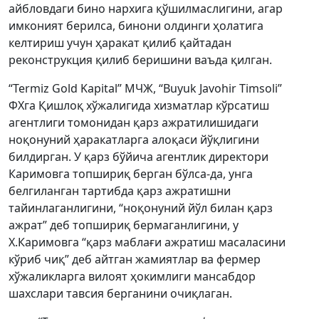
айбловдаги бино нархига қўшилмаслигини, агар
имконият берилса, бинони олдинги ҳолатига
келтириш учун ҳаракат қилиб қайтадан
реконструкция қилиб беришини ваъда қилган.
“Termiz Gold Kapital” МЧЖ, “Buyuk Javohir Timsoli”
ФХга Қишлоқ хўжалигида хизматлар кўрсатиш
агентлиги томонидан қарз ажратилишидаги
ноқонуний ҳаракатларга алоқаси йўқлигини
билдирган. У қарз бўйича агентлик директори
Каримовга топшириқ берган бўлса-да, унга
белгиланган тартибда қарз ажратишни
тайинлаганлигини, “ноқонуний йўл билан қарз
ажрат” деб топшириқ бермаганлигини, у
Х.Каримовга “қарз маблағи ажратиш масаласини
кўриб чиқ” деб айтган жамиятлар ва фермер
хўжаликларга вилоят ҳокимлиги мансабдор
шахслари тавсия берганини очиқлаган.