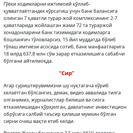
Гўёки ходимларни ижтимоий қўллаб-
қувватлаётгандек кўрсатиш учун банк балансига
олинган 7 қаватли турар-жой комплексининг 2-7
қаватларида жойлашган жами 72 та тураржой
хонадонларини банк тизимидаги ходимларга
бошланғич тўловларсиз, 15 йил муддатда бўлиб
тўлаш имтиёзи асосида сотиб, банк манфаатларига
18 млрд 637,8 млн сўм зарар етказилишига сабабчи
бўлгани айтилмоқда.
“Сир”
Агар суриштирувимизни шу нуқтагача кўриб
келаётган бўлсангиз, демак, видео аввалида тилга
олганимиз, журналистлар билиши ва сизга
етказилишидан қўрқилган, давлатнинг инвестицион
обрўсига салбий таъсир қилиши мумкин бўлган
сирни очиш вақти етиб келди.