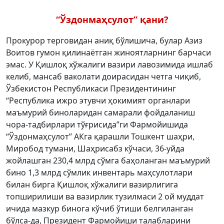
“Ўздонмаҳсулот” қани?
Прокурор терговидан аниқ бўлишича, булар Азиз
Воитов гумон қилинаётган жиноятларнинг барчаси
эмас. У Қишлоқ хўжалиги вазири лавозимида ишлаб
келиб, мансаб ваколати доирасидан четга чиқиб,
Ўзбекистон Республикаси Президентининг
“Республика ижро этувчи ҳокимият органлари
маъмурий биноларидан самарали фойдаланиш
чора-тадбирлари тўғрисида”ги Фармойишида
“Ўздонмаҳсулот” АКга қарашли Тошкент шаҳри,
Миробод тумани, Шаҳрисабз кўчаси, 36-уйда
жойлашган 230,4 млрд сўмга баҳоланган маъмурий
бино 1,3 млрд сўмлик инвентарь маҳсулотлари
билан бирга Қишлоқ хўжалиги вазирлигига
топширилиши ва вазирлик тузилмаси 2 ой муддат
ичида мазкур бинога кўчиб ўтиши белгиланган
бўлса-да, Президент Фармойиши талабларини