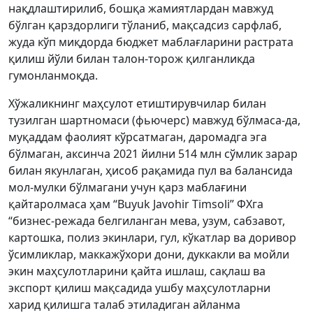
нақдлаштирилиб, бошқа жамиятлардан мавжуд
бўлган қарздорлиги тўланиб, мақсадсиз сарфлаб,
жуда кўп миқдорда бюджет маблағларини растрата
қилиш йўли билан талон-торож қилганликда
гумонланмоқда.
Хўжаликнинг маҳсулот етиштирувчилар билан
тузилган шартномаси (фьючерс) мавжуд бўлмаса-да,
муқаддам фаолият кўрсатмаган, даромадга эга
бўлмаган, аксинча 2021 йилни 514 млн сўмлик зарар
билан якунлаган, ҳисоб рақамида пул ва балансида
мол-мулки бўлмагани учун қарз маблағини
қайтаролмаса ҳам “Buyuk Javohir Timsoli” ФХга
“бизнес-режада белгиланган мева, узум, сабзавот,
картошка, полиз экинлари, гул, кўкатлар ва доривор
ўсимликлар, маккажўхори дони, дуккакли ва мойли
экин маҳсулотларини қайта ишлаш, сақлаш ва
экспорт қилиш мақсадида ушбу маҳсулотларни
харид қилишга талаб этиладиган айланма