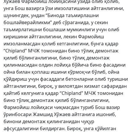
Хўжаев Фармойиш лойиҳасини ўзида олиб қолиб,
унга Бош вазирга ўзи имзолатишини айтганлигини,
шунингдек, ундан “Бинода таъмирлашни
бошлайверайликми” деб сўраганида, у секин
таъмирлатишни бошлаши мумкинлиги учун олиб
киришини айтганлигини, лекин Фармойиш
имзоланмасдан қолиб кетганлигини, бунга қадар
“Сhipland” МЧЖ томонидан бино тўлиқ демонтаж
қилиб бўлинганлигини, бино тўлиқ демонтаж
қилинмасидан олдин лойиҳа бўйича бино фасадини
ойна билан қоплаш ишини кўрмоқчи бўлиб, ойна
қўйдириш учун фасаддаги бетонларни олиб туришни
айтганлигини, бироқ, у вилоятдан хизмат сафаридан
қайтиб келгунига қадар “Сhipland” МЧЖ томонидан
бино тўлиқ демонтаж қилиб бўлинганлигини,
Фармойиш лойиҳаси чиқмасдан туриб Бош вазир
ўринбосари Жамшид Хўжаев айтганига ишониб,
бинони демонтаж қилинганидан чуқур
афсусдалигини билдирган. Бироқ, унга қўйилган