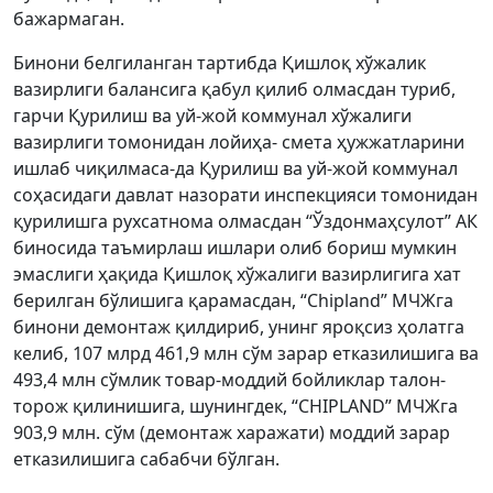
бажармаган.
Бинони белгиланган тартибда Қишлоқ хўжалик
вазирлиги балансига қабул қилиб олмасдан туриб,
гарчи Қурилиш ва уй-жой коммунал хўжалиги
вазирлиги томонидан лойиҳа- смета ҳужжатларини
ишлаб чиқилмаса-да Қурилиш ва уй-жой коммунал
соҳасидаги давлат назорати инспекцияси томонидан
қурилишга рухсатнома олмасдан “Ўздонмаҳсулот” АК
биносида таъмирлаш ишлари олиб бориш мумкин
эмаслиги ҳақида Қишлоқ хўжалиги вазирлигига хат
берилган бўлишига қарамасдан, “Сhipland” МЧЖга
бинони демонтаж қилдириб, унинг яроқсиз ҳолатга
келиб, 107 млрд 461,9 млн сўм зарар етказилишига ва
493,4 млн сўмлик товар-моддий бойликлар талон-
торож қилинишига, шунингдек, “CHIPLAND” МЧЖга
903,9 млн. сўм (демонтаж харажати) моддий зарар
етказилишига сабабчи бўлган.