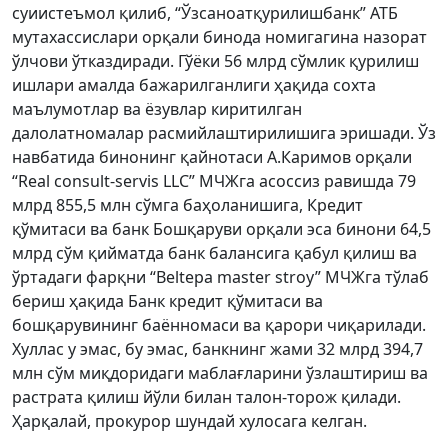
суиистеъмол қилиб, “Ўзсаноатқурилишбанк” АТБ
мутахассислари орқали бинода номигагина назорат
ўлчови ўтказдиради. Гўёки 56 млрд сўмлик қурилиш
ишлари амалда бажарилганлиги ҳақида сохта
маълумотлар ва ёзувлар киритилган
далолатномалар расмийлаштирилишига эришади. Ўз
навбатида бинонинг қайнотаси А.Каримов орқали
“Real consult-servis LLC” МЧЖга асоссиз равишда 79
млрд 855,5 млн сўмга баҳоланишига, Кредит
қўмитаси ва банк Бошқаруви орқали эса бинони 64,5
млрд сўм қийматда банк балансига қабул қилиш ва
ўртадаги фарқни “Beltepa master stroy” МЧЖга тўлаб
бериш ҳақида Банк кредит қўмитаси ва
бошқарувининг баённомаси ва қарори чиқарилади.
Хуллас у эмас, бу эмас, банкнинг жами 32 млрд 394,7
млн сўм миқдоридаги маблағларини ўзлаштириш ва
растрата қилиш йўли билан талон-торож қилади.
Ҳарқалай, прокурор шундай хулосага келган.