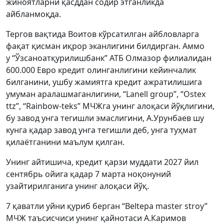
жиноятларни қасддан содир этганликда
айбланмоқда.
Тергов вақтида Воитов кўрсатилган айбловларга
фақат қисман иқрор эканлигини билдирган. Аммо
у “Ўзсаноатқурилишбанк” АТБ Олмазор филиалидан
600.000 Евро кредит олинганлигини кейинчалик
билганини, ушбу жамиятга кредит ажратилишига
умуман аралашмаганлигини, “Lanell group”, “Ostex
ttz”, “Rainbow-teks” МЧЖга унинг алоқаси йўқлигини,
бу завод унга тегишли эмаслигини, А.Урунбаев шу
кунга қадар завод унга тегишли деб, унга туҳмат
қилаётганини маълум қилган.
Унинг айтишича, кредит қарзи муддати 2027 йил
сентябрь ойига қадар 7 марта ноқонуний
узайтирилганига унинг алоқаси йўқ.
7 қаватли уйни қуриб берган “Beltepa master stroy”
МЧЖ таъсисчиси унинг қайнотаси А.Каримов