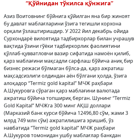
“Қўйнидан тўкилса қўнжига”
Азиз Воитовнинг бўйнига қўйилган яна бир жиноят
бу давлат маблағларини ўзига тегишли корхона
орқали ўзлаштиришдир. У 2022 йил декабрь ойида
Сурхондарё вилоятида тадбиркорлар билан учрашув
вақтида ўзини гўёки тадбиркорлик фаолиятини
қўллаб-қувватловчи вазир сифатида намоён қилиб,
қарз маблағини мақсадли сарфлаш бўйича аниқ бир
бизнес режаси бўлмаган бўлса-да, қарз ажратиш
мақсадсизлиги олдиндан аён бўлгани ҳолда, ўзига
алоқадор “Termiz gold kapital” МЧЖ раҳбари
А.Шукуровга сўраган қарз маблағини валютада
ажратиш бўйича топшириқ берган. Шунинг “Termiz
Gold Kapital” МЧЖга 300 минг АҚШ доллари
(Марказий банк курси бўйича 12496,80 сўм, жами 3
млрд 749 млн сўм) ажратилишига эришиб, ўз
навбатида “Termiz gold kapital” МЧЖ раҳбари
А.Шукуров томонидан ушбу маблағлар банкдан