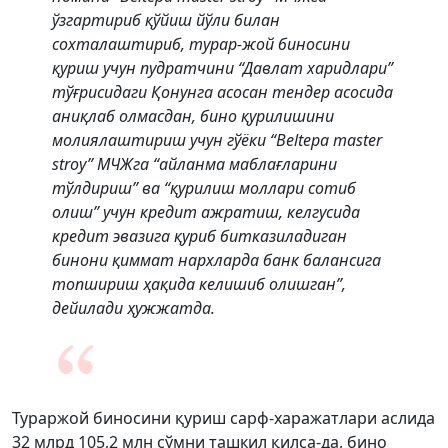
ўзгартириб қўйиш йўли билан
сохталаштириб, турар-жой биносини
қуриш учун пудратчини “Давлат харидлари”
тўғрисидаги Қонунга асосан тендер асосида
аниқлаб олмасдан, бино қурилишини
молиялаштириш учун гўёки “Beltepa master
stroy” МЧЖга “айланма маблағларини
тўлдириш” ва “қурилиш моллари сотиб
олиш” учун кредит ажратиш, келгусида
кредит эвазига қуриб битказиладиган
бинони қиммат нархларда банк балансига
топшириш ҳақида келишиб олишган”,
дейилади ҳужжатда.
Тураржой биносини қуриш сарф-харажатлари аслида
32 млрд 105,2 млн сўмни ташкил қилса-да, бино