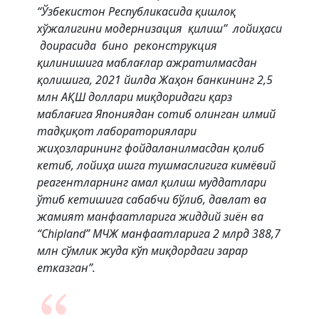
“Ўзбекистон Республикасида қишлоқ
хўжалигини модернизация қилиш” лойиҳаси
доирасида бино реконструкция
қилинишига маблағлар ажратилмасдан
қолишига, 2021 йилда Жаҳон банкининг 2,5
млн АҚШ доллари миқдоридаги қарз
маблағига Япониядан сотиб олинган илмий
тадқиқот лабораториялари
жиҳозларининг фойдаланилмасдан қолиб
кетиб, лойиҳа ишга тушмаслигига кимёвий
реагентларнинг амал қилиш муддатлари
ўтиб кетишига сабабчи бўлиб, давлат ва
жамият манфаатларига жиддий зиён ва
“Сhipland” МЧЖ манфаатларига 2 млрд 388,7
млн сўмлик жуда кўп миқдордаги зарар
етказган”.