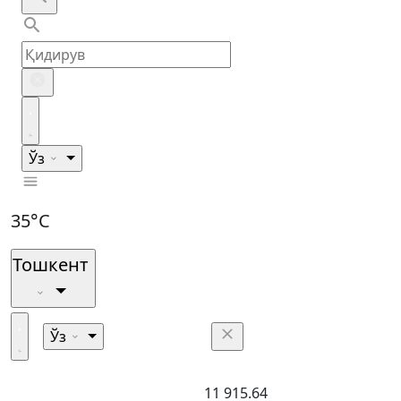
Ўз
35°C
Тошкент
Ўз
11 915.64