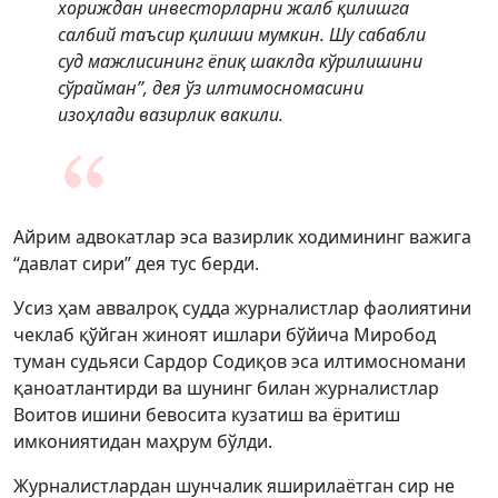
хориждан инвесторларни жалб қилишга
салбий таъсир қилиши мумкин. Шу сабабли
суд мажлисининг ёпиқ шаклда кўрилишини
сўрайман”, дея ўз илтимосномасини
изоҳлади вазирлик вакили.
Айрим адвокатлар эса вазирлик ходимининг важига
“давлат сири” дея тус берди.
Усиз ҳам аввалроқ судда журналистлар фаолиятини
чеклаб қўйган жиноят ишлари бўйича Миробод
туман судьяси Сардор Содиқов эса илтимосномани
қаноатлантирди ва шунинг билан журналистлар
Воитов ишини бевосита кузатиш ва ёритиш
имкониятидан маҳрум бўлди.
Журналистлардан шунчалик яширилаётган сир не