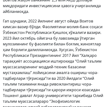
Воитов Жаҳон банкининг 2,5 млн АҚШ доллари
миқдоридаги инвестициясини ҳавога учирганликда
айбланмоқда.
Гап шундаки, 2022 йилнинг август ойида Воитов
кимсан вазир бўлди. Фаолиятини молия-банк соҳаси
Ўзбекистон Республикаси Қишлоқ хўжалиги вазири.
2023 йил октябрь ойигача бу лавозимда ўтирган
мулозимнинг бу фаолияти билан боғлиқ жиноятлар
ҳам борлиги далилланмоқда. Хусусан, Ўзбекистон
Республикаси Президентининг 2017 йил “Халқаро
тараққиёт ассоциацияси иштирокида “Олий таълим
муассасаларининг моддий-техник базасини
мустаҳкамлаш” лойиҳасини амалга ошириш чора-
тадбирлари тўғрисида”ги ва 2020 йилдаги “Олий
таълим тизимини янада ривожлантириш чора-
тадбирлари тўғрисида”ги қарори ижроси юзасидан
Тошкент давлат Аграр университети таркибида Олий
таълим муассасалараро “Экофизиологик