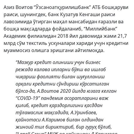
Азиз Воитов “Ўзсаноатқурилишбанк” АТБ бошқаруви
раиси, шунингдек, банк Кузатув Кенгаши раиси
лавозимида ўтирган маҳал мансабидан ғаразли ва
бошқа мақсадларда фойдаланиб, “Миллийбанк”
Академик филиалидан 2018 йил давомида жами 21,7
млрд сўм текстиль ускуналари хариди учун кредитни
муаммосиз олишга эришгани айтилмоқда.
“Мазкур кредит олиниши учун бизнес
режада калава ипларни бўяш ва ишлаб
чиқариш фаолияти билан шуғулланиш
орқали кредитни сўндириш кўрсатилган
бўлса-да, А.Воитов 2020 йилда юзага келган
“
COVID-19
” пандемия асоратларини важ
қилиб, кредит қарздорлигини қасддан
тўламаслик мақсадида, А.Уринбаев,
қайнотаси А.Каримов билан олдиндан
жиноий тил бириктириб, бир гуруҳ бўлиб,