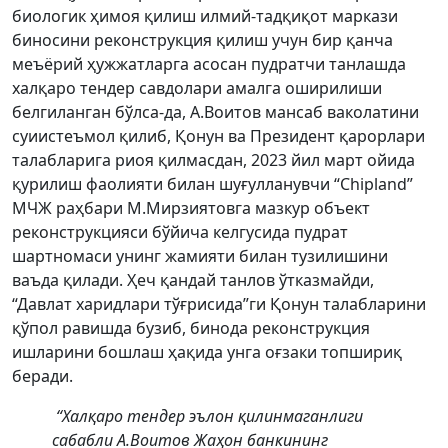
биологик ҳимоя қилиш илмий-тадқиқот маркази
биносини реконструкция қилиш учун бир қанча
меъёрий ҳужжатларга асосан пудратчи танлашда
халқаро тендер савдолари амалга оширилиши
белгиланган бўлса-да, А.Воитов мансаб ваколатини
суиистеъмол қилиб, Қонун ва Президент қарорлари
талабларига риоя қилмасдан, 2023 йил март ойида
қурилиш фаолияти билан шуғулланувчи “Сhipland”
МЧЖ раҳбари М.Мирзиятовга мазкур объект
реконструкцияси бўйича келгусида пудрат
шартномаси унинг жамияти билан тузилишини
ваъда қилади. Ҳеч қандай танлов ўтказмайди,
“Давлат харидлари тўғрисида”ги Қонун талабларини
қўпол равишда бузиб, бинода реконструкция
ишларини бошлаш ҳақида унга оғзаки топшириқ
беради.
“Халқаро тендер эълон қилинмаганлиги
сабабли А.Воитов Жаҳон банкининг