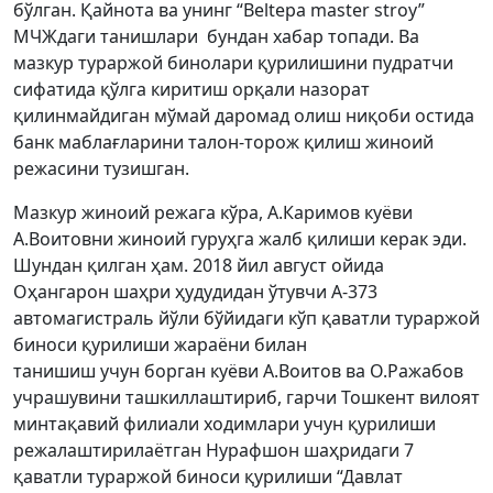
бўлган. Қайнота ва унинг “Beltepa master stroy”
МЧЖдаги танишлари бундан хабар топади. Ва
мазкур тураржой бинолари қурилишини пудратчи
сифатида қўлга киритиш орқали назорат
қилинмайдиган мўмай даромад олиш ниқоби остида
банк маблағларини талон-торож қилиш жиноий
режасини тузишган.
Мазкур жиноий режага кўра, А.Каримов куёви
А.Воитовни жиноий гуруҳга жалб қилиши керак эди.
Шундан қилган ҳам. 2018 йил август ойида
Оҳангарон шаҳри ҳудудидан ўтувчи А-373
автомагистраль йўли бўйидаги кўп қаватли тураржой
биноси қурилиши жараёни билан
танишиш учун борган куёви А.Воитов ва О.Ражабов
учрашувини ташкиллаштириб, гарчи Тошкент вилоят
минтақавий филиали ходимлари учун қурилиши
режалаштирилаётган Нурафшон шаҳридаги 7
қаватли тураржой биноси қурилиши “Давлат