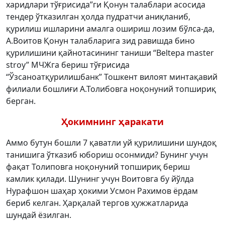
харидлари тўғрисида”ги Қонун талаблари асосида
тендер ўтказилган ҳолда пудратчи аниқланиб,
қурилиш ишларини амалга ошириш лозим бўлса-да,
А.Воитов Қонун талабларига зид равишда бино
қурилишини қайнотасининг таниши “Beltepa master
stroy” МЧЖга бериш тўғрисида
“Ўзсаноатқурилишбанк” Тошкент вилоят минтақавий
филиали бошлиғи А.Толибовга ноқонуний топшириқ
берган.
Ҳокимнинг ҳаракати
Аммо бутун бошли 7 қаватли уй қурилишини шундоқ
танишига ўтказиб юбориш осонмиди? Бунинг учун
фақат Толиповга ноқонуний топшириқ бериш
камлик қилади. Шунинг учун Воитовга бу йўлда
Нурафшон шаҳар ҳокими Усмон Рахимов ёрдам
бериб келган. Ҳарқалай тергов ҳужжатларида
шундай ёзилган.