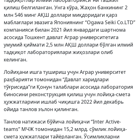
тадқиқотлар илмий лабораторияси”ни ташкил
қилиш белгиланган. Унга кўра, Жаҳон банкининг 2
млн 546 минг АҚШ доллари миқдоридаги қарз
маблағлари эвазига Япониянинг “Ogawa Seiki Co.LTD”
компанияси билан 2021 йил январдаги шартнома
асосида Тошкент давлат Аграр университетига
умумий қиймати 2,5 млн АҚШ доллари бўлган илмий
тадқиқот лабораториялари жиҳозлари олиб
келинган.
Лойиҳани ишга тушириш учун Аграр университет
раҳбарияти томонидан “Давлат харидлари
тўғрисида”ги Қонун талаблари асосида лаборатория
биносини реконструкция қилиш учун лойиҳа-смета
ҳужжатларини ишлаб чиқишга 2022 йил декабрь
ойида танлов эълон қилинган.
Танлов натижаси бўйича лойиҳачи “Inter Active-
teams” МЧЖ томонидан 15,2 млрд. сўмлик лойиҳа-
смета ҳужжатлари тайёрланган. Ўсимликларни