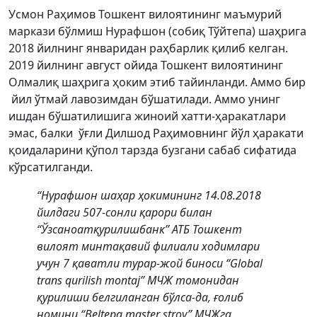
Усмон Раҳимов Тошкент вилоятининг маъмурий
маркази бўлмиш Нурафшон (собиқ Тўйтепа) шаҳрига
2018 йилнинг январидан раҳбарлик қилиб келган.
2019 йилнинг август ойида Тошкент вилоятининг
Олмалиқ шаҳрига ҳоким этиб тайинланди. Аммо бир
йил ўтмай лавозимдан бўшатилади. Аммо унинг
ишдан бўшатилишига жиноий хатти-ҳаракатлари
эмас, балки ўғли Дилшод Раҳимовнинг йўл ҳаракати
қоидаларини қўпол тарзда бузгани сабаб сифатида
кўрсатилганди.
“Нурафшон шаҳар ҳокимининг 14.08.2018
йилдаги 507-сонли қарори билан
“Ўзсаноатқурилишбанк” АТБ Тошкент
вилоят минтақавий филиали ходимлари
учун 7 қаватли турар-жой биноси “Global
trans qurilish montaj” МЧЖ томонидан
қурилиши белгиланган бўлса-да, ғолиб
номини “Beltepa master stroy” МЧЖга