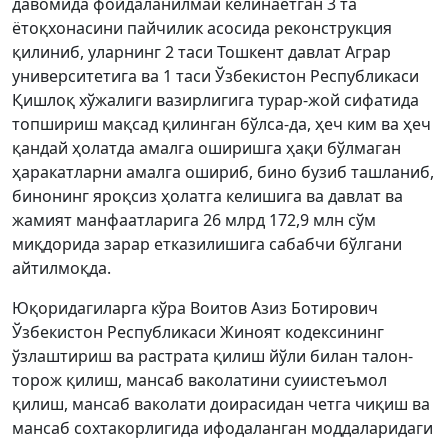
давомида фойдаланилмай келинаётган 3 та
ётоқхонасини пайчилик асосида реконструкция
қилиниб, уларнинг 2 таси Тошкент давлат Аграр
университетига ва 1 таси Ўзбекистон Республикаси
Қишлоқ хўжалиги вазирлигига турар-жой сифатида
топшириш мақсад қилинган бўлса-да, ҳеч ким ва ҳеч
қандай ҳолатда амалга оширишга ҳақи бўлмаган
ҳаракатларни амалга ошириб, бино бузиб ташланиб,
бинонинг яроқсиз ҳолатга келишига ва давлат ва
жамият манфаатларига 26 млрд 172,9 млн сўм
миқдорида зарар етказилишига сабабчи бўлгани
айтилмоқда.
Юқоридагиларга кўра Воитов Азиз Ботирович
Ўзбекистон Республикаси Жиноят кодексининг
ўзлаштириш ва растрата қилиш йўли билан талон-
торож қилиш, мансаб ваколатини суиистеъмол
қилиш, мансаб ваколати доирасидан четга чиқиш ва
мансаб сохтакорлигида ифодаланган моддаларидаги