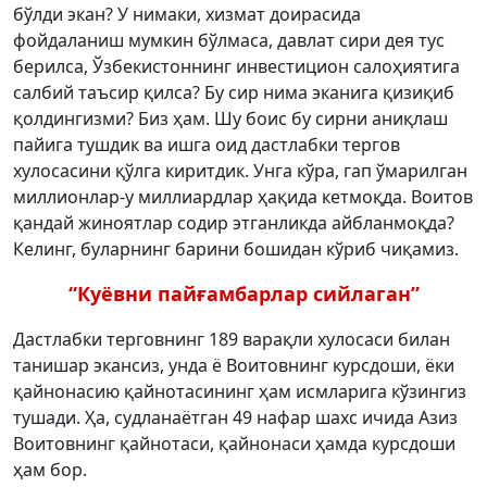
бўлди экан? У нимаки, хизмат доирасида
фойдаланиш мумкин бўлмаса, давлат сири дея тус
берилса, Ўзбекистоннинг инвестицион салоҳиятига
салбий таъсир қилса? Бу сир нима эканига қизиқиб
қолдингизми? Биз ҳам. Шу боис бу сирни аниқлаш
пайига тушдик ва ишга оид дастлабки тергов
хулосасини қўлга киритдик. Унга кўра, гап ўмарилган
миллионлар-у миллиардлар ҳақида кетмоқда. Воитов
қандай жиноятлар содир этганликда айбланмоқда?
Келинг, буларнинг барини бошидан кўриб чиқамиз.
“Куёвни пайғамбарлар сийлаган”
Дастлабки терговнинг 189 варақли хулосаси билан
танишар экансиз, унда ё Воитовнинг курсдоши, ёки
қайнонасию қайнотасининг ҳам исмларига кўзингиз
тушади. Ҳа, судланаётган 49 нафар шахс ичида Азиз
Воитовнинг қайнотаси, қайнонаси ҳамда курсдоши
ҳам бор.