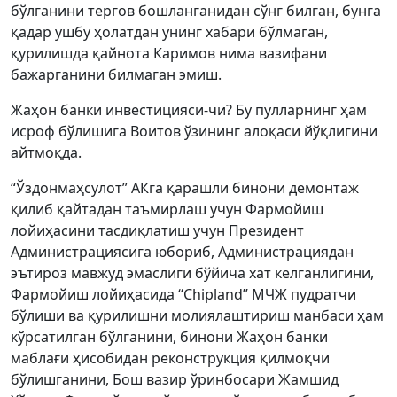
бўлганини тергов бошланганидан сўнг билган, бунга
қадар ушбу ҳолатдан унинг хабари бўлмаган,
қурилишда қайнота Каримов нима вазифани
бажарганини билмаган эмиш.
Жаҳон банки инвестицияси-чи? Бу пулларнинг ҳам
исроф бўлишига Воитов ўзининг алоқаси йўқлигини
айтмоқда.
“Ўздонмаҳсулот” АКга қарашли бинони демонтаж
қилиб қайтадан таъмирлаш учун Фармойиш
лойиҳасини тасдиқлатиш учун Президент
Администрациясига юбориб, Администрациядан
эътироз мавжуд эмаслиги бўйича хат келганлигини,
Фармойиш лойиҳасида “Сhipland” МЧЖ пудратчи
бўлиши ва қурилишни молиялаштириш манбаси ҳам
кўрсатилган бўлганини, бинони Жаҳон банки
маблағи ҳисобидан реконструкция қилмоқчи
бўлишганини, Бош вазир ўринбосари Жамшид