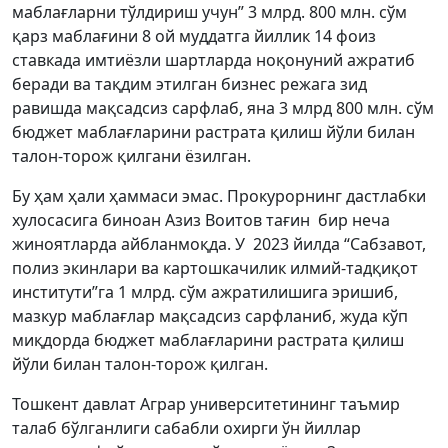
маблағларни тўлдириш учун” 3 млрд. 800 млн. сўм
қарз маблағини 8 ой муддатга йиллик 14 фоиз
ставкада имтиёзли шартларда ноқонуний ажратиб
беради ва тақдим этилган бизнес режага зид
равишда мақсадсиз сарфлаб, яна 3 млрд 800 млн. сўм
бюджет маблағларини растрата қилиш йўли билан
талон-торож қилгани ёзилган.
Бу ҳам ҳали ҳаммаси эмас. Прокурорнинг дастлабки
хулосасига биноан Азиз Воитов тағин бир неча
жиноятларда айбланмоқда. У 2023 йилда “Сабзавот,
полиз экинлари ва картошкачилик илмий-тадқиқот
институти”га 1 млрд. сўм ажратилишига эришиб,
мазкур маблағлар мақсадсиз сарфланиб, жуда кўп
миқдорда бюджет маблағларини растрата қилиш
йўли билан талон-торож қилган.
Тошкент давлат Аграр университетининг таъмир
талаб бўлганлиги сабабли охирги ўн йиллар