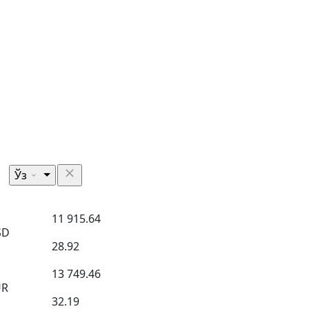
Ўз
11 915.64
SD
28.92
13 749.46
UR
32.19