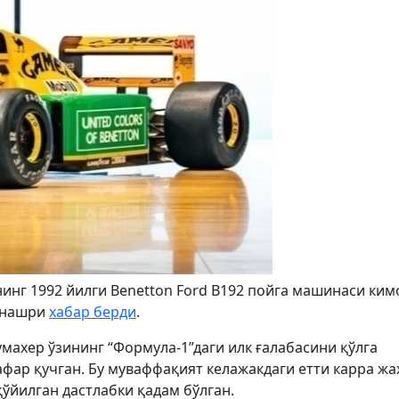
инг 1992 йилги Benetton Ford B192 пойга машинаси ки
” нашри
хабар берди
.
ахер ўзининг “Формула-1”даги илк ғалабасини қўлга
афар қучган. Бу муваффақият келажакдаги етти карра ж
ўйилган дастлабки қадам бўлган.