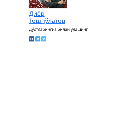
Диёр
Тошпўлатов
Дўстларингиз билан улашинг