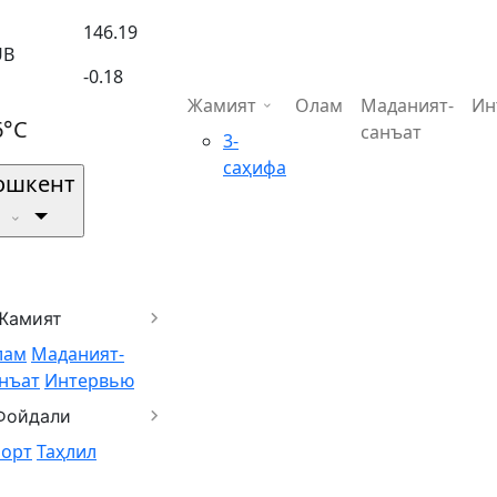
146.19
UB
-0.18
Жамият
Олам
Маданият-
Ин
6°C
санъат
3-
саҳифа
ошкент
Жамият
лам
Маданият-
нъат
Интервью
Фойдали
порт
Таҳлил