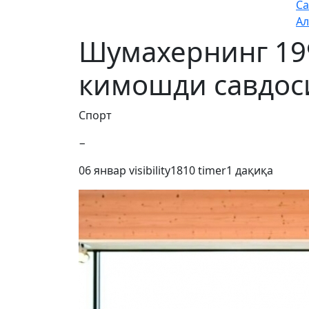
Са
Ал
Шумахернинг 19
кимошди савдос
Спорт
−
06 январ
visibility
1810
timer
1 дақиқа