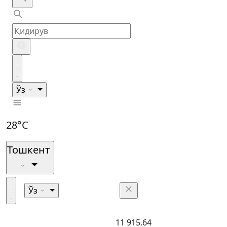
Ўз
28°C
Тошкент
Ўз
11 915.64