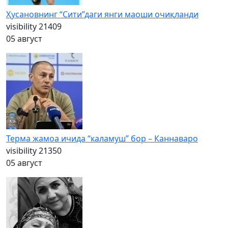
Ҳусановнинг “Сити”даги янги маоши очиқланди
visibility
21409
05 август
Терма жамоа ичида “каламуш” бор – Каннаваро
visibility
21350
05 август