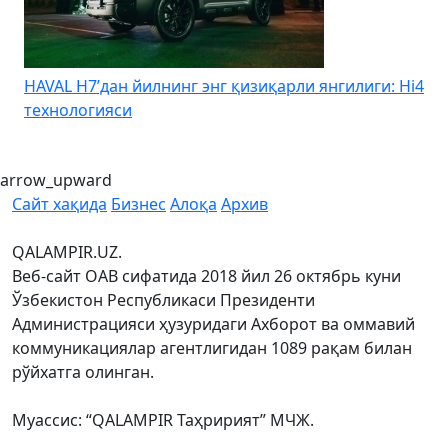
HAVAL H7’дан йилнинг энг қизиқарли янгилиги: Hi4
K
технологияси
arrow_upward
Сайт хақида
Бизнес
Алоқа
Архив
QALAMPIR.UZ.
Веб-сайт ОАВ сифатида 2018 йил 26 октябрь куни
Ўзбекистон Республикаси Президенти
Администрацияси ҳузуридаги Ахборот ва оммавий
коммуникациялар агентлигидан 1089 рақам билан
рўйхатга олинган.
Муассис: “QALAMPIR Таҳририят” МЧЖ.