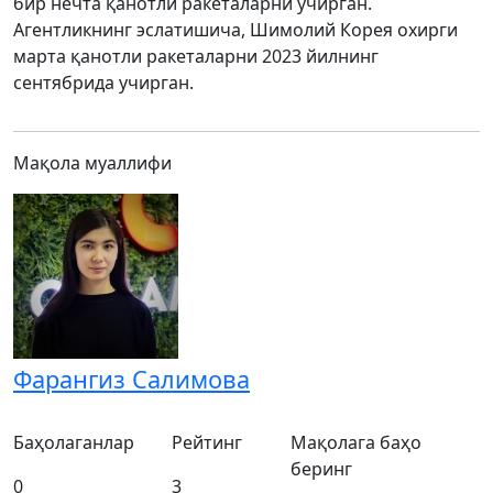
бир нечта қанотли ракеталарни учирган.
Агентликнинг эслатишича, Шимолий Корея охирги
марта қанотли ракеталарни 2023 йилнинг
сентябрида учирган.
Мақола муаллифи
Фарангиз Салимова
Баҳолаганлар
Рейтинг
Мақолага баҳо
беринг
0
3