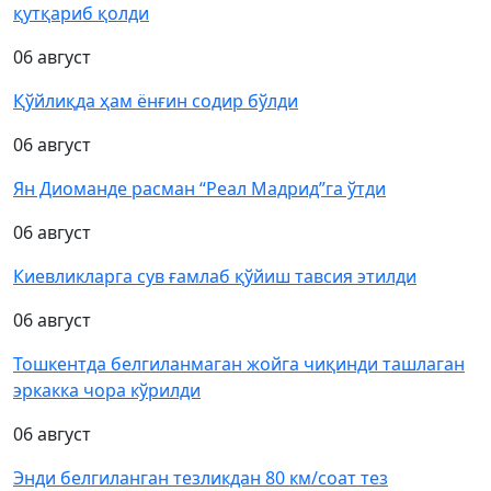
қутқариб қолди
06 август
Қўйлиқда ҳам ёнғин содир бўлди
06 август
Ян Диоманде расман “Реал Мадрид”га ўтди
06 август
Киевликларга сув ғамлаб қўйиш тавсия этилди
06 август
Тошкентда белгиланмаган жойга чиқинди ташлаган
эркакка чора кўрилди
06 август
Энди белгиланган тезликдан 80 км/соат тез