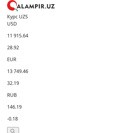
Курс UZS
USD
11 915.64
28.92
EUR
13 749.46
32.19
RUB
146.19
-0.18