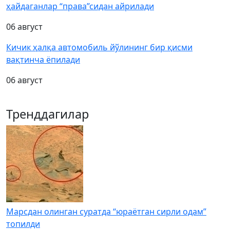
ҳайдаганлар “права”сидан айрилади
06 август
Кичик ҳалқа автомобиль йўлининг бир қисми
вақтинча ёпилади
06 август
Тренддагилар
Марсдан олинган суратда “юраётган сирли одам”
топилди