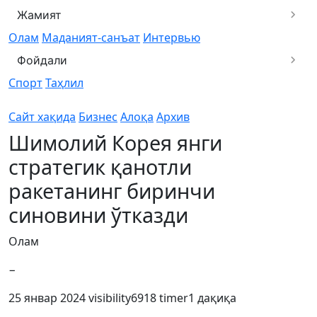
Жамият
Олам
Маданият-санъат
Интервью
Фойдали
Спорт
Таҳлил
Сайт хақида
Бизнес
Алоқа
Архив
Шимолий Корея янги
стратегик қанотли
ракетанинг биринчи
синовини ўтказди
Олам
−
25 январ 2024
visibility
6918
timer
1 дақиқа