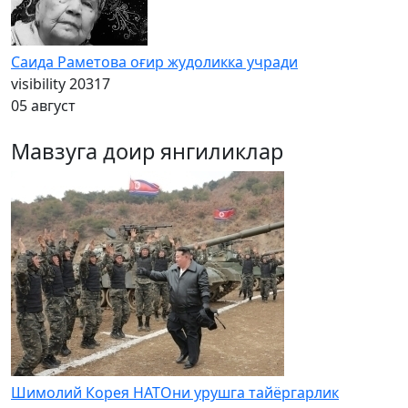
Саида Раметова оғир жудоликка учради
visibility
20317
05 август
Мавзуга доир янгиликлар
Шимолий Корея НАТОни урушга тайёргарлик