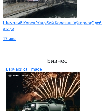
Шимолий Корея Жанубий Кореяни “қўғирчоқ” деб
атади
17 июл
Бизнес
Барчаси
call_made