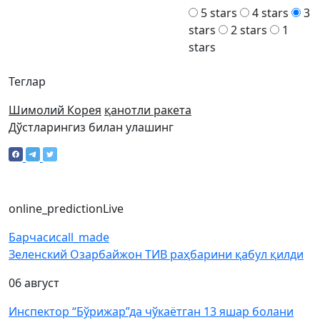
5 stars
4 stars
3
stars
2 stars
1
stars
Теглар
Шимолий Корея
қанотли ракета
Дўстларингиз билан улашинг
online_prediction
Live
Барчаси
call_made
Зеленский Озарбайжон ТИВ раҳбарини қабул қилди
06 август
Инспектор “Бўрижар”да чўкаётган 13 яшар болани