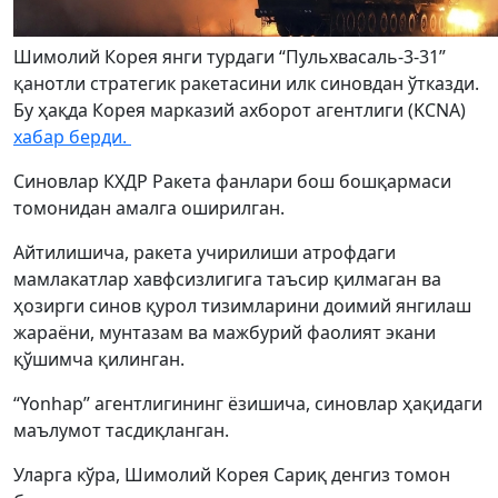
Шимолий Корея янги турдаги “Пульхвасаль-3-31”
қанотли стратегик ракетасини илк синовдан ўтказди.
Бу ҳақда Корея марказий ахборот агентлиги (KCNA)
хабар берди.
Синовлар КХДР Ракета фанлари бош бошқармаси
томонидан амалга оширилган.
Айтилишича, ракета учирилиши атрофдаги
мамлакатлар хавфсизлигига таъсир қилмаган ва
ҳозирги синов қурол тизимларини доимий янгилаш
жараёни, мунтазам ва мажбурий фаолият экани
қўшимча қилинган.
“Yonhap” агентлигининг ёзишича, синовлар ҳақидаги
маълумот тасдиқланган.
Уларга кўра, Шимолий Корея Сариқ денгиз томон