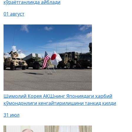
кўраётганликда айблади
01 август
Шимолий Корея АҚШнинг Япониядаги ҳарбий
қўмондонлиги кенгайтирилишини танқид қилди
31 июл