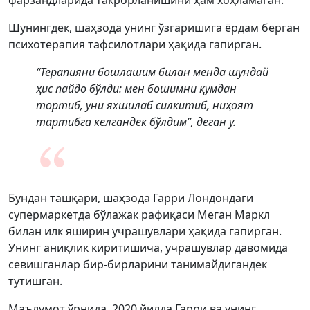
фарзандларида такрорланишини ҳам хоҳламаган.
Шунингдек, шаҳзода унинг ўзгаришига ёрдам берган
психотерапия тафсилотлари ҳақида гапирган.
“Терапияни бошлашим билан менда шундай
ҳис пайдо бўлди: мен бошимни қумдан
тортиб, уни яхшилаб силкитиб, ниҳоят
тартибга келгандек бўлдим”, деган у.
Бундан ташқари, шаҳзода Гарри Лондондаги
супермаркетда бўлажак рафиқаси Меган Маркл
билан илк яширин учрашувлари ҳақида гапирган.
Унинг аниқлик киритишича, учрашувлар давомида
севишганлар бир-бирларини танимайдигандек
тутишган.
Маълумот ўрнида, 2020 йилда Гарри ва унинг