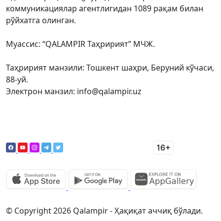
коммуникациялар агентлигидан 1089 рақам билан
рўйхатга олинган.
Муассис: “QALAMPIR Таҳририят” МЧЖ.
Таҳририят манзили: Тошкент шаҳри, Беруний кўчаси,
88-уй.
Электрон манзил: info@qalampir.uz
© Copyright 2026 Qalampir - Ҳақиқат аччиқ бўлади.