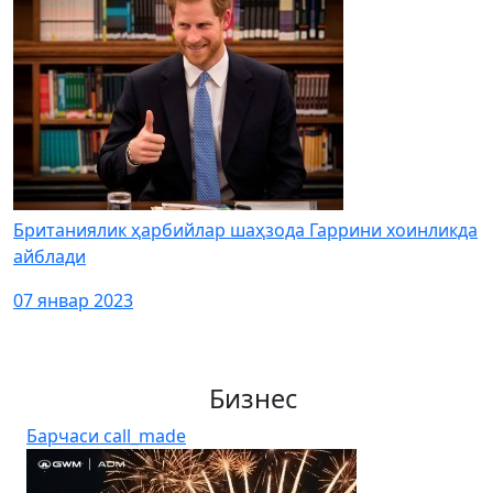
Британиялик ҳарбийлар шаҳзода Гаррини хоинликда
айблади
07 январ 2023
Бизнес
Барчаси
call_made