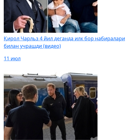
Қирол Чарльз 4 йил деганда илк бор набиралари
билан учрашди (видео)
11 июл