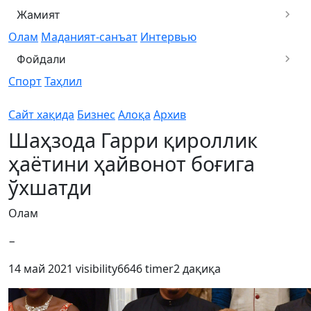
Жамият
Олам
Маданият-санъат
Интервью
Фойдали
Спорт
Таҳлил
Сайт хақида
Бизнес
Алоқа
Архив
Шаҳзода Гарри қироллик
ҳаётини ҳайвонот боғига
ўхшатди
Олам
−
14 май 2021
visibility
6646
timer
2 дақиқа