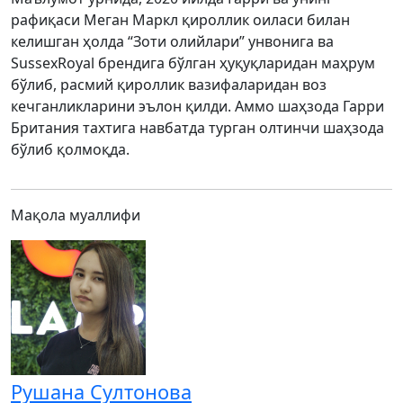
рафиқаси Меган Маркл қироллик оиласи билан
келишган ҳолда “Зоти олийлари” унвонига ва
SussexRoyal брендига бўлган ҳуқуқларидан маҳрум
бўлиб, расмий қироллик вазифаларидан воз
кечганликларини эълон қилди. Аммо шаҳзода Гарри
Британия тахтига навбатда турган олтинчи шаҳзода
бўлиб қолмоқда.
Мақола муаллифи
Рушана Султонова