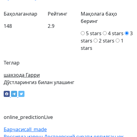
Баҳолаганлар
Рейтинг
Мақолага баҳо
беринг
148
2.9
5 stars
4 stars
3
stars
2 stars
1
stars
Теглар
шаҳзода Гарри
Дўстларингиз билан улашинг
online_prediction
Live
Барчаси
call_made
Россияда извош Достоевский сурати ортилган юк