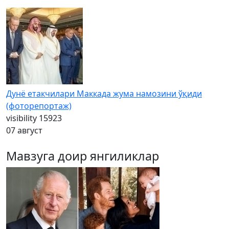
Дунё етакчилари Маккада жума намозини ўқиди
(фоторепортаж)
visibility
15923
07 август
Мавзуга доир янгиликлар