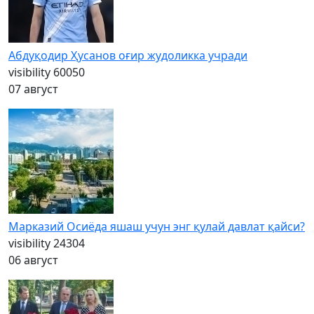
Абдуқодир Ҳусанов оғир жудоликка учради
visibility
60050
07 август
Марказий Осиёда яшаш учун энг қулай давлат қайси?
visibility
24304
06 август