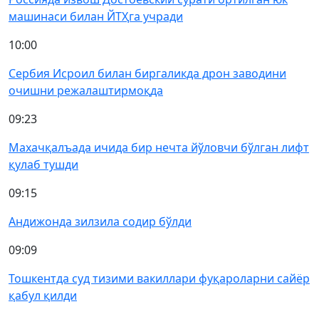
машинаси билан ЙТҲга учради
10:00
Сербия Исроил билан биргаликда дрон заводини
очишни режалаштирмоқда
09:23
Махачқалъада ичида бир нечта йўловчи бўлган лифт
қулаб тушди
09:15
Андижонда зилзила содир бўлди
09:09
Тошкентда суд тизими вакиллари фуқароларни сайёр
қабул қилди