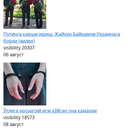
Путинга қарши юриш: Жайҳун Байрамов Украинага
борди (видео)
visibility
20307
06 август
Ўғлига ноодатий исм қўйган она қамалди
visibility
18573
08 август