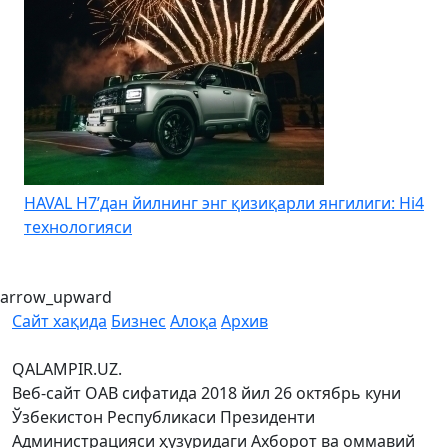
HAVAL H7’дан йилнинг энг қизиқарли янгилиги: Hi4
K
технологияси
arrow_upward
Сайт хақида
Бизнес
Алоқа
Архив
QALAMPIR.UZ.
Веб-сайт ОАВ сифатида 2018 йил 26 октябрь куни
Ўзбекистон Республикаси Президенти
Администрацияси ҳузуридаги Ахборот ва оммавий