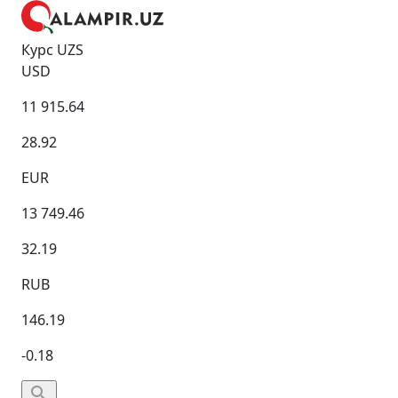
Курс UZS
USD
11 915.64
28.92
EUR
13 749.46
32.19
RUB
146.19
-0.18