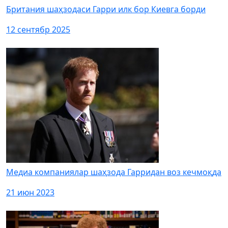
Британия шаҳзодаси Гарри илк бор Киевга борди
12 сентябр 2025
Медиа компаниялар шаҳзода Гарридан воз кечмоқда
21 июн 2023