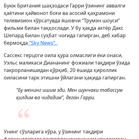
Буюк Британия шаҳзодаси Гарри ўзининг аввалги
ҳаётини ҳайвонот боғи ва асосий қаҳрамони
телевизион кўрсатувда яшовчи “Трумэн шоуси”
фильми билан таққослади. У бу ҳақда актёр Дакс
Шепард билан суҳбат чоғида гапирган, деб хабар
бермоқда
“Sky News”.
Сассекс герцоги оила қура олмаслиги ёки онаси,
Уэльс маликаси Диананинг фожиали тақдири ўзида
такрорланишидан қўрқиб, 20 ёшида қироллик
оиласини тарк этишни ўйлагани ҳақида гапирган.
“Бу менинг ишим эди. Мен шунчаки табассум
қилдим ва чидадим”, деган Гарри.
Унинг сўзларига кўра, у ўзининг тақдири