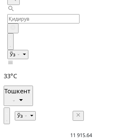
Ўз
33°C
Тошкент
Ўз
11 915.64