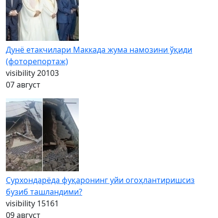
Дунё етакчилари Маккада жума намозини ўқиди
(фоторепортаж)
visibility
20103
07 август
Сурхондарёда фуқаронинг уйи огоҳлантиришсиз
бузиб ташландими?
visibility
15161
09 август