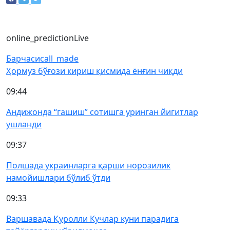
online_prediction
Live
Барчаси
call_made
Ҳормуз бўғози кириш қисмида ёнғин чиқди
09:44
Андижонда “гашиш” сотишга уринган йигитлар
ушланди
09:37
Полшада украинларга қарши норозилик
намойишлари бўлиб ўтди
09:33
Варшавада Қуролли Кучлар куни парадига