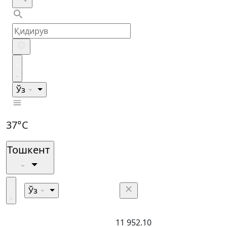
Ўз
37°C
Тошкент
Ўз
11 952.10