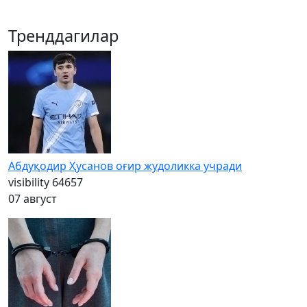
Тренддагилар
Абдуқодир Ҳусанов оғир жудоликка учради
visibility
64657
07 август