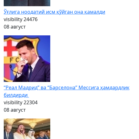
Ўғлига ноодатий исм қўйган она қамалди
visibility
24476
08 август
“Реал Мадрид” ва “Барселона” Мессига ҳамдардлик
билдирди
visibility
22304
08 август