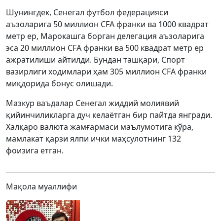
Шунингдек, Сенегал футбол федерацияси
аъзоларига 50 миллион CFA франки ва 1000 квадрат
метр ер, Марокашга борган делегация аъзоларига
эса 20 миллион CFA франки ва 500 квадрат метр ер
ажратилиши айтилди. Бундан ташқари, Спорт
вазирлиги ходимлари ҳам 305 миллион CFA франки
миқдорида бонус олишади.
Мазкур ваъдалар Сенегал жиддий молиявий
қийинчиликларга дуч келаётган бир пайтда янгради.
Халқаро валюта жамғармаси маълумотига кўра,
мамлакат қарзи ялпи ички маҳсулотнинг 132
фоизига етган.
Мақола муаллифи