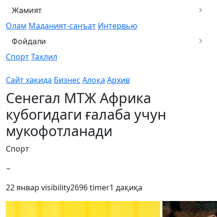
Жамият
Олам
Маданият-санъат
Интервью
Фойдали
Спорт
Таҳлил
Сайт хақида
Бизнес
Алоқа
Архив
Сенегал МТЖ Африка
кубогидаги ғалаба учун
мукофотланади
Спорт
−
22 январ
visibility
2696
timer
1 дақиқа