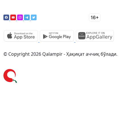
© Copyright 2026 Qalampir - Ҳақиқат аччиқ бўлади.