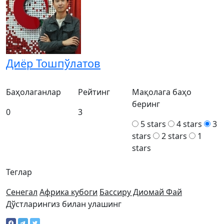
Диёр Тошпўлатов
Баҳолаганлар
Рейтинг
Мақолага баҳо
беринг
0
3
5 stars
4 stars
3
stars
2 stars
1
stars
Теглар
Сенегал
Африка кубоги
Бассиру Диомай Фай
Дўстларингиз билан улашинг