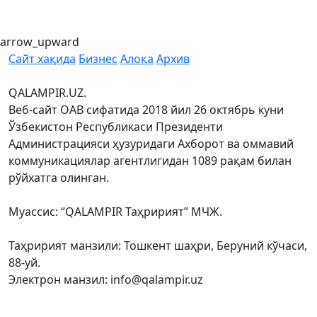
arrow_upward
Сайт хақида
Бизнес
Алоқа
Архив
QALAMPIR.UZ.
Веб-сайт ОАВ сифатида 2018 йил 26 октябрь куни
Ўзбекистон Республикаси Президенти
Администрацияси ҳузуридаги Ахборот ва оммавий
коммуникациялар агентлигидан 1089 рақам билан
рўйхатга олинган.
Муассис: “QALAMPIR Таҳририят” МЧЖ.
Таҳририят манзили: Тошкент шаҳри, Беруний кўчаси,
88-уй.
Электрон манзил: info@qalampir.uz