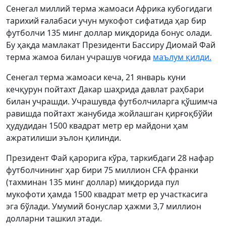
Сенегал миллий терма жамоаси Африка кубогидаги
тарихий ғалабаси учун мукофот сифатида ҳар бир
футболчи 135 минг доллар миқдорида бонус олади.
Бу ҳақда мамлакат Президенти Бассиру Диомай Фай
терма жамоа билан учрашув чоғида
маълум қилди.
Сенегал терма жамоаси кеча, 21 январь куни
кечқурун пойтахт Дакар шаҳрида давлат раҳбари
билан учрашди. Учрашувда футболчиларга қўшимча
равишда пойтахт жанубида жойлашган қирғоқбўйи
ҳудудидан 1500 квадрат метр ер майдони ҳам
ажратилиши эълон қилинди.
Президент Фай қарорига кўра, таркибдаги 28 нафар
футболчининг ҳар бири 75 миллион CFA франки
(тахминан 135 минг доллар) миқдорида пул
мукофоти ҳамда 1500 квадрат метр ер участкасига
эга бўлади. Умумий бонуслар ҳажми 3,7 миллион
долларни ташкил этади.