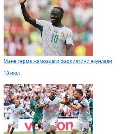
Мане терма жамоадаги фаолиятини якунлади
10 июл