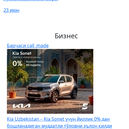
23 июн
Бизнес
Барчаси
call_made
4
Kia Uzbekistan – Kia Sonet учун йиллик 0% дан
бошланадиган муддатли тўловни эълон қилди