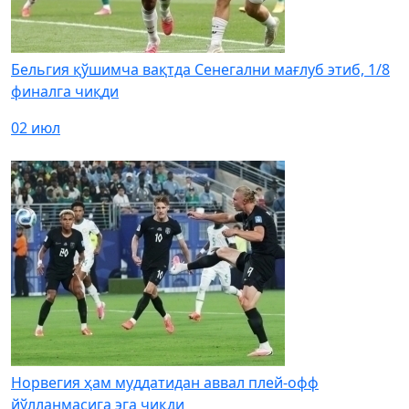
Бельгия қўшимча вақтда Сенегални мағлуб этиб, 1/8
финалга чиқди
02 июл
Норвегия ҳам муддатидан аввал плей-офф
йўлланмасига эга чиқди