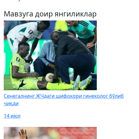
Мавзуга доир янгиликлар
Сенегалнинг ЖЧдаги шифокори гинеколог бўлиб
чиқди
14 июл