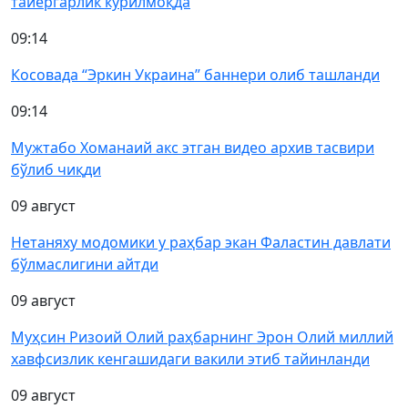
тайёргарлик кўрилмоқда
09:14
Косовада “Эркин Украина” баннери олиб ташланди
09:14
Мужтабо Хоманаий акс этган видео архив тасвири
бўлиб чиқди
09 август
Нетаняху модомики у раҳбар экан Фаластин давлати
бўлмаслигини айтди
09 август
Муҳсин Ризоий Олий раҳбарнинг Эрон Олий миллий
хавфсизлик кенгашидаги вакили этиб тайинланди
09 август