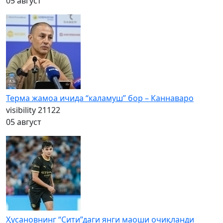
05 август
Терма жамоа ичида “каламуш” бор – Каннаваро
visibility
21122
05 август
Ҳусановнинг “Сити”даги янги маоши очиқланди