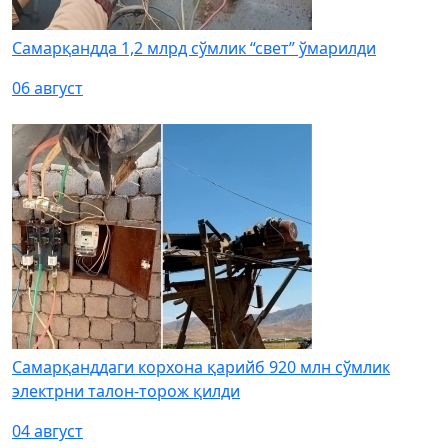
Самарқандда 1,2 млрд сўмлик “свет” ўмарилди
06 август
Самарқанддаги корхона қарийб 920 млн сўмлик
электрни талон-торож қилди
04 август