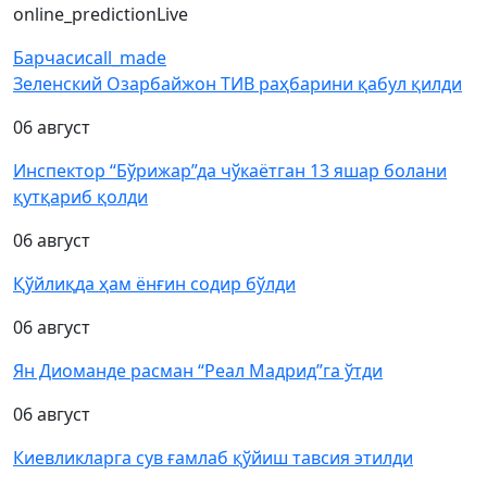
online_prediction
Live
Барчаси
call_made
Зеленский Озарбайжон ТИВ раҳбарини қабул қилди
06 август
Инспектор “Бўрижар”да чўкаётган 13 яшар болани
қутқариб қолди
06 август
Қўйлиқда ҳам ёнғин содир бўлди
06 август
Ян Диоманде расман “Реал Мадрид”га ўтди
06 август
Киевликларга сув ғамлаб қўйиш тавсия этилди