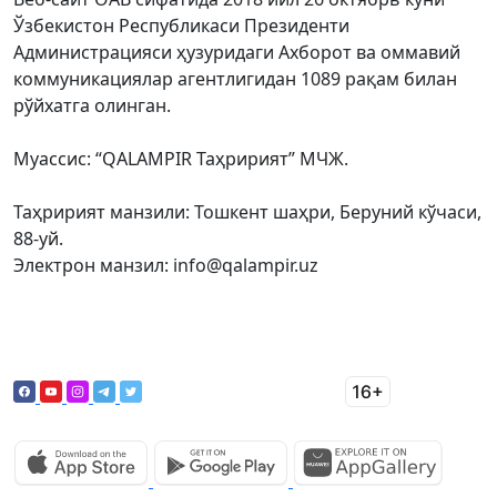
Ўзбекистон Республикаси Президенти
Администрацияси ҳузуридаги Ахборот ва оммавий
коммуникациялар агентлигидан 1089 рақам билан
рўйхатга олинган.
Муассис: “QALAMPIR Таҳририят” МЧЖ.
Таҳририят манзили: Тошкент шаҳри, Беруний кўчаси,
88-уй.
Электрон манзил: info@qalampir.uz