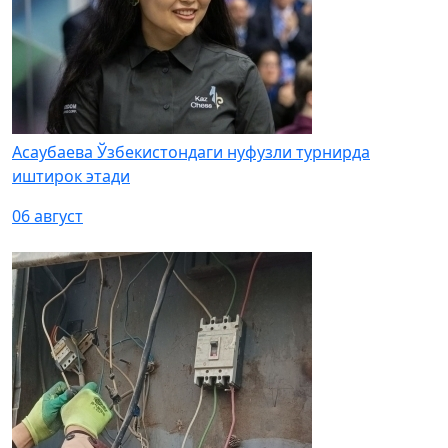
Асаубаева Ўзбекистондаги нуфузли турнирда
иштирок этади
06 август