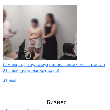
Самарқандда пулга муҳтож аёлларни четга сотаёган
21 ёшли қиз ушланди (видео)
31 июл
Бизнес