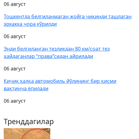
06 август
Тошкентда белгиланмаган жойга чиқинди ташлаган
эркакка чора кўрилди
06 август
Энди белгиланган тезликдан 80 км/соат тез
ҳайдаганлар “права”сидан айрилади
06 август
Кичик ҳалқа автомобиль йўлининг бир қисми
вақтинча ёпилади
06 август
Тренддагилар