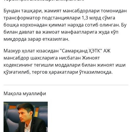
Бундан ташқари, жамият мансабдорлари томонидан
трансформатор подстанциялари 1,3 млрд сўмга
бошқа корхонадан қиммат нархда сотиб олинган. Бу
билан давлат ва жамоат манфаатларига жуда кўп
миқдорда зарар етказилган.
Мазкур ҳолат юзасидан "Самарқанд ҲЭТК" АЖ
мансабдор шахсларига нисбатан Жиноят
кодексининг тегишли моддалари билан жиноят иши
қўзғатилиб, тергов ҳаракатлари ўтказилмоқда.
Мақола муаллифи