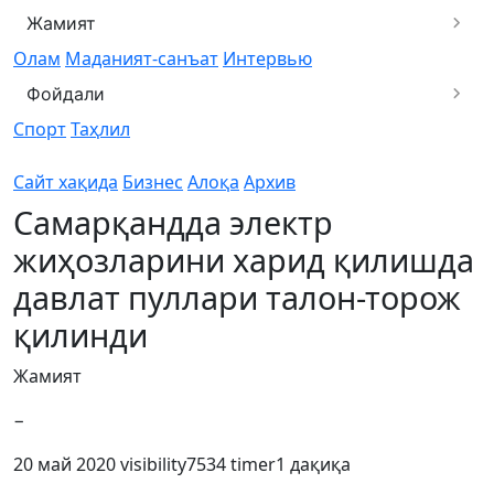
Жамият
Олам
Маданият-санъат
Интервью
Фойдали
Спорт
Таҳлил
Сайт хақида
Бизнес
Алоқа
Архив
Самарқандда электр
жиҳозларини харид қилишда
давлат пуллари талон-торож
қилинди
Жамият
−
20 май 2020
visibility
7534
timer
1 дақиқа