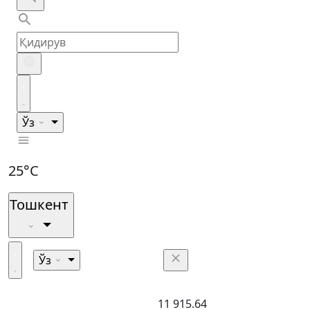
Ўз
25°C
Тошкент
Ўз
11 915.64