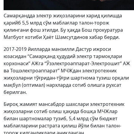
Самарқандда электр жиҳозларини харид қилишда
қарийб 5,5 млрд сўм маблағлар талон-торож
қилингани фош этилди. Бу ҳақда Бош прокуратура
Матбуот котиби Ҳаёт Шамсутдинов хабар берди.
2017-2019 йилларда манзилли Дастур ижроси
юзасидан “Самарқанд ҳудудий электр тармоқлари
корхонаси” АЖга “Ўзэлектроаппарат-Электрошит” АЖ
ва Тошэлектроаппарат” МЧЖдан электротехник
жиҳозларни тўғридан-тўғри шартнома тузиш орқали
мақбул (оптимал) нархларда сотиб олишга рухсат
берилган.
Бироқ жамият мансабдор шахслари электротехник
жиҳозларни сотиб олиш ҳақида бошқа МЧЖлар
билан шартномалар тузиб, 5,4 млрд сўм бюджет
маблағларини растрата қилиш йўли билан талон-
торож қилганликлари аниқланган.