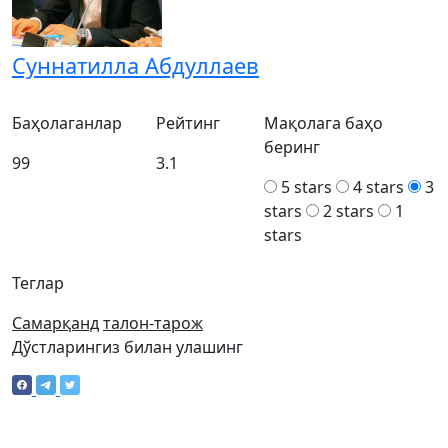
Суннатилла Абдуллаев
Баҳолаганлар
Рейтинг
Мақолага баҳо
беринг
99
3.1
5 stars
4 stars
3
stars
2 stars
1
stars
Теглар
Самарқанд
талон-тарож
Дўстларингиз билан улашинг