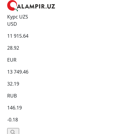
Курс UZS
USD
11 915.64
28.92
EUR
13 749.46
32.19
RUB
146.19
-0.18