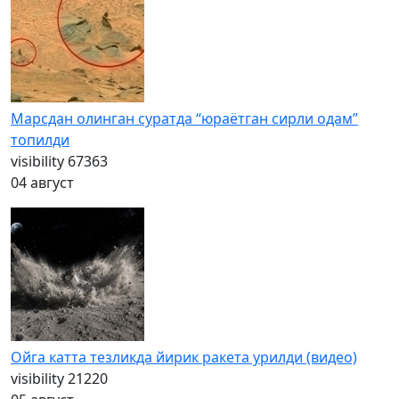
Марсдан олинган суратда “юраётган сирли одам”
топилди
visibility
67363
04 август
Ойга катта тезликда йирик ракета урилди (видео)
visibility
21220